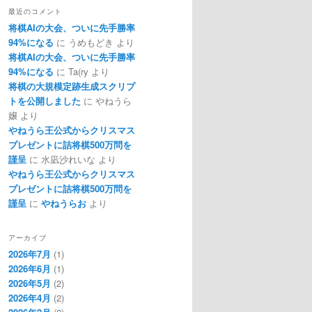
最近のコメント
将棋AIの大会、ついに先手勝率
94%になる
に
うめもどき
より
将棋AIの大会、ついに先手勝率
94%になる
に
Ta(ry
より
将棋の大規模定跡生成スクリプ
トを公開しました
に
やねうら
嬢
より
やねうら王公式からクリスマス
プレゼントに詰将棋500万問を
謹呈
に
水凪沙れいな
より
やねうら王公式からクリスマス
プレゼントに詰将棋500万問を
謹呈
に
やねうらお
より
アーカイブ
2026年7月
(1)
2026年6月
(1)
2026年5月
(2)
2026年4月
(2)