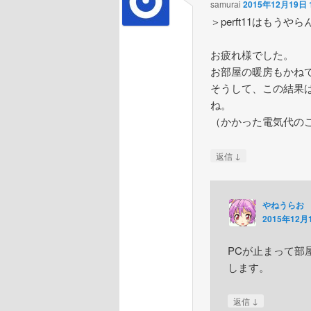
samurai
2015年12月19日 1
＞perft11はもう
お疲れ様でした。
お部屋の暖房もかね
そうして、この結果
ね。
（かかった電気代の
↓
返信
やねうらお
2015年12月1
PCが止まって部
します。
↓
返信