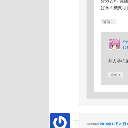
外気とPC発
ば永久機関は
↓
返信
や
20
熱力学の第
↓
返信
samurai
2015年12月21日 0