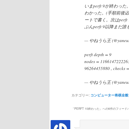
いまperft 9が終
わかった。(手順前後込
ートで書く。次はperft
ぶんperft 9以降ま
— やねうら王 (@yaneur
perft depth = 9
nodes = 1166147222263
96264455880 , checks 
— やねうら王 (@yaneur
カテゴリー:
コンピューター将棋全般
「
PERFT 10終わった
」への6件のフィード