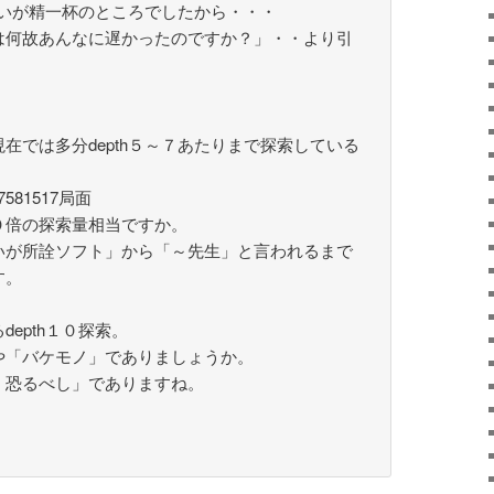
ぐらいが精一杯のところでしたから・・・
は何故あんなに遅かったのですか？」・・より引
在では多分depth５～７あたりまで探索している
581517局面
０倍の探索量相当ですか。
いが所詮ソフト」から「～先生」と言われるまで
す。
epth１０探索。
や「バケモノ」でありましょうか。
、恐るべし」でありますね。