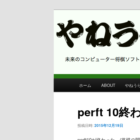
コンピューター将棋 やねうら王
やねうら王 
メ
ホーム
ABOUT
やねう
メ
イ
ン
イ
メ
perft 10
ニ
ン
ュ
投稿日時:
2015年12月19日
ー
コ
perft10が終わった。(将