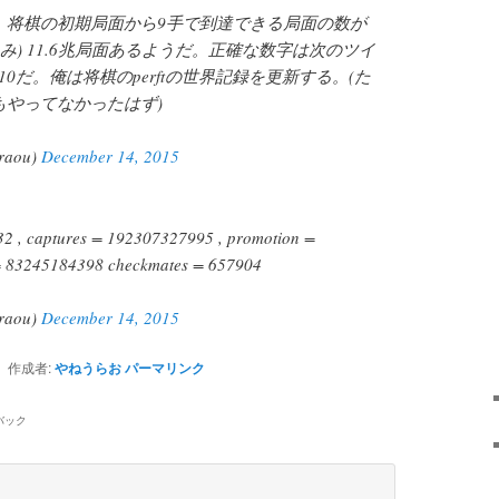
わった。将棋の初期局面から9手で到達できる局面の数が
み) 11.6兆局面あるようだ。正確な数字は次のツイ
 10だ。俺は将棋のperftの世界記録を更新する。(た
だ誰もやってなかったはず)
aou)
December 14, 2015
2 , captures = 192307327995 , promotion =
= 83245184398 checkmates = 657904
aou)
December 14, 2015
作成者:
やねうらお
パーマリンク
バック