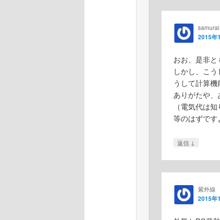
samurai
2015年
おお、是非と
しかし、こう
うして計算機
ありがたや、
（電気代は知
等のはずです
↓
返信
紫外線
2015年