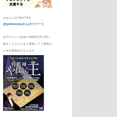
やねうら王TWITTER
@yaneuraouさんのツイート
310279117871 checkmates = 42154478
以下のリンク経由でAMAZONで買い
物をしてもらえると将棋ソフト開発の
ための電気代になります