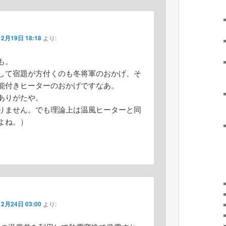
12月19日 18:18
より:
も。
して宿題が方付くのも冬将軍のおかげ、そ
能付きヒーターのおかげですなあ。
ありがたや。
りません。でも理論上は温風ヒーターと同
よね。）
12月24日 03:00
より: