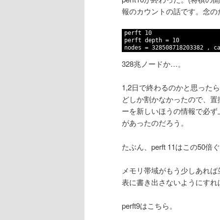
報のカウントの話です。念の
ン
1
perft 10
テ
2
perft depth = 10
3
nodes = 328508718203382 , c
ン
328兆ノードか…。
ツ
1,2日で終わるのかと思った
どしか割かなかったので、置
へ
ーを新しいほうの情報で必ず
があったのだろう。
移
たぶん、perft 11はこの
動
メモリ帯域がもう少しあれば並
表に書き出さないようにすれ
perft9はこちら。