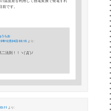
熱の温度差を利用して熱電変換で発電すれ
目前です。
ねうらお
15年12月24日 03:15
より:
二法則！！ヽ(`Д´)ﾉ
3:11
より: