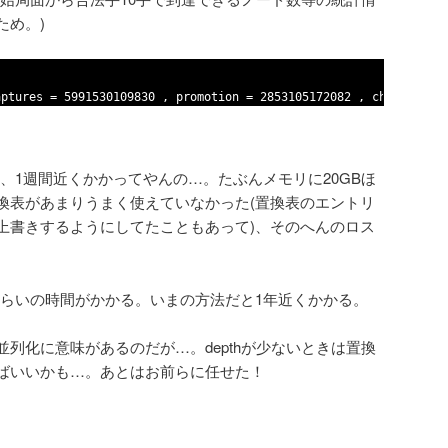
ため。)
aptures = 5991530109830 , promotion = 2853105172082 , checks = 2
ら、1週間近くかかってやんの…。たぶんメモリに20GBほ
換表があまりうまく使えていなかった(置換表のエントリ
上書きするようにしてたこともあって)、そのへんのロス
50倍ぐらいの時間がかかる。いまの方法だと1年近くかかる。
列化に意味があるのだが…。depthが少ないときは置換
ばいいかも…。あとはお前らに任せた！