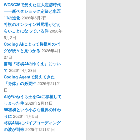
WCSC36で見えた巨大定跡時代
――新ペタショック定跡と水匠
11の進化
2026年5月7日
将棋のオンライン対局場がどえ
らいことになっている件
2026年
5月2日
Coding AIによって将棋AIのバ
グが続々と見つかる
2026年4月
27日
書籍『将棋AIのゆくえ』につい
て
2026年4月23日
Coding Agentで見えてきた
「身体」の必要性
2026年2月21
日
AIがやねうら王をC#に移植して
しまった件
2026年2月11日
55将棋という小さな世界の終わ
りに
2026年1月5日
将棋AI界にバイブコーディング
の波が到来
2025年12月31日