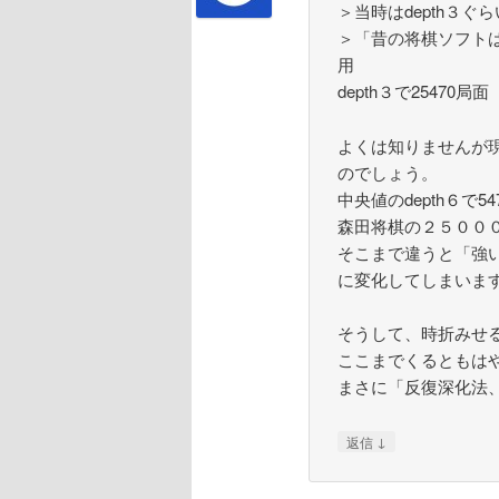
＞当時はdepth３
＞「昔の将棋ソフト
用
depth３で25470局面
よくは知りませんが現
のでしょう。
中央値のdepth６で547
森田将棋の２５００
そこまで違うと「強
に変化してしまいま
そうして、時折みせるd
ここまでくるともは
まさに「反復深化法
↓
返信