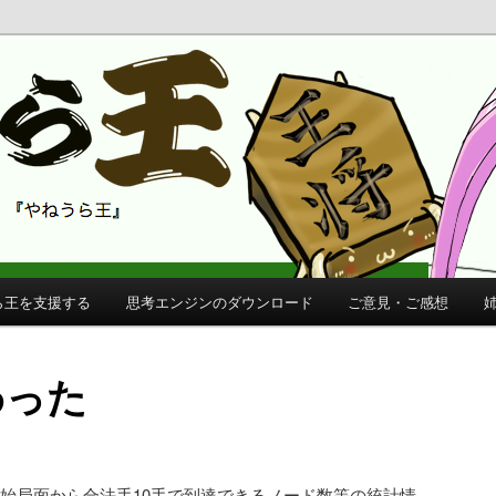
 公式サイト
公式サイト
ら王を支援する
思考エンジンのダウンロード
ご意見・ご感想
終わった
棋の開始局面から合法手10手で到達できるノード数等の統計情