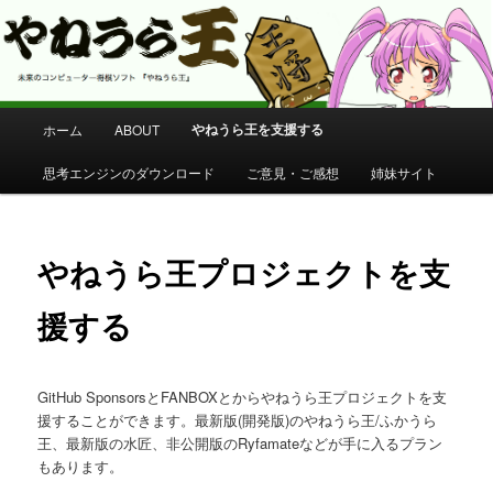
コンピューター将棋 やねうら王 公式サイト
やねうら王 公式サイト
メ
やねうら王を支援する
ホーム
ABOUT
メ
イ
ン
思考エンジンのダウンロード
ご意見・ご感想
姉妹サイト
イ
メ
ニ
ン
ュ
ー
やねうら王プロジェクトを支
コ
援する
ン
テ
GitHub SponsorsとFANBOXとからやねうら王プロジェクトを支
ン
援することができます。最新版(開発版)のやねうら王/ふかうら
王、最新版の水匠、非公開版のRyfamateなどが手に入るプラン
ツ
もあります。