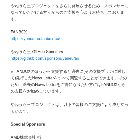
へ
やねうら王プロジェクトをさらに発展させるため、スポンサーに
なっていただける方々からのご支援を心よりお待ちしておりま
移
す。
動
FANBOX
https://yaneurao.fanbox.cc/
やねうら王 GitHub Sponsors
https://github.com/sponsors/yaneurao
※ FANBOXのほうから支援すると過去に(その支援プランに対し
て)発行したNews Letterをすべて閲覧することができます。その
ため、過去のNews Letterをご覧になりたい方にはFANBOXから
の支援をお勧めしています。
やねうら王プロジェクトは、以下の皆様のご支援により成り立っ
ています。
Special Sponsors
AMD株式会社 様