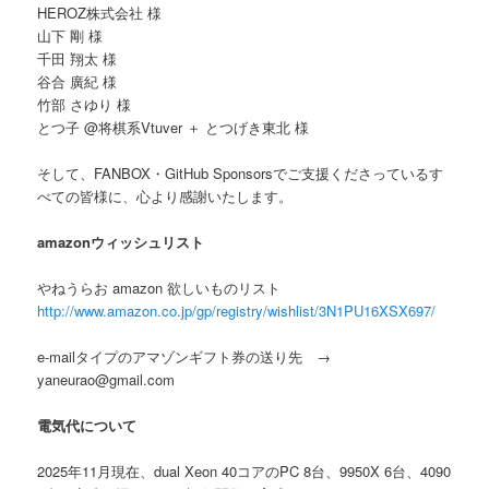
HEROZ株式会社 様
山下 剛 様
千田 翔太 様
谷合 廣紀 様
竹部 さゆり 様
とつ子 @将棋系Vtuver ＋ とつげき東北 様
そして、FANBOX・GitHub Sponsorsでご支援くださっているす
べての皆様に、心より感謝いたします。
amazonウィッシュリスト
やねうらお amazon 欲しいものリスト
http://www.amazon.co.jp/gp/registry/wishlist/3N1PU16XSX697/
e-mailタイプのアマゾンギフト券の送り先 →
yaneurao@gmail.com
電気代について
2025年11月現在、dual Xeon 40コアのPC 8台、9950X 6台、4090