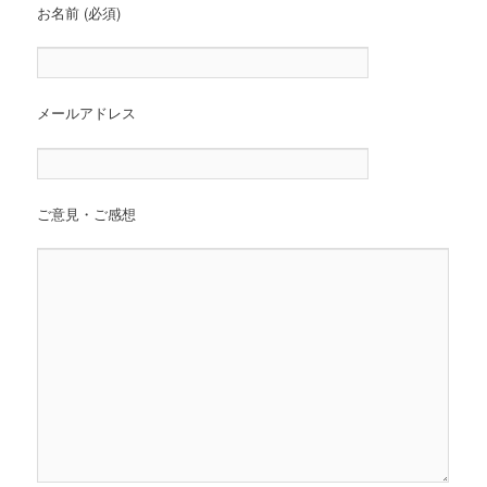
お名前 (必須)
へ
移
動
メールアドレス
ご意見・ご感想