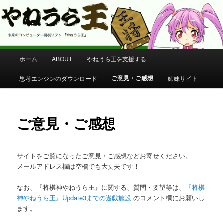
コンピューター将棋 やねうら王 公式サイト
やねうら王 公式サイト
メ
ホーム
ABOUT
やねうら王を支援する
メ
イ
ン
ご意見・ご感想
思考エンジンのダウンロード
姉妹サイト
イ
メ
ニ
ン
ュ
ー
ご意見・ご感想
コ
ン
サイトをご覧になったご意見・ご感想などお寄せください。
メールアドレス欄は空欄でも大丈夫です！
テ
なお、『将棋神やねうら王』に関する、質問・要望等は、
『将棋
ン
神やねうら王』Update3までの遊戯施設
のコメント欄にお願いし
ます。
ツ