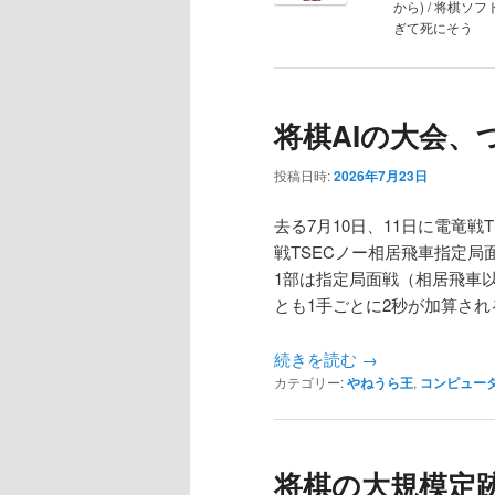
から) / 将棋ソフ
ン
テ
ぎて死にそう
テ
ン
将棋AIの大会、
ン
ツ
投稿日時:
2026年7月23日
ツ
へ
去る7月10日、11日に電竜
へ
移
戦TSECノー相居飛車指定
1部は指定局面戦（相居飛車以
移
動
とも1手ごとに2秒が加算さ
動
続きを読む
→
カテゴリー:
やねうら王
,
コンピュー
将棋の大規模定