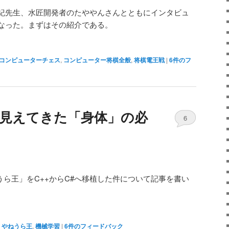
紀先生、水匠開発者のたややんさんとともにインタビュ
なった。まずはその紹介である。
コンピューターチェス
,
コンピューター将棋全般
,
将棋電王戦
|
6
件のフ
entで見えてきた「身体」の必
6
ねうら王」をC++からC#へ移植した件について記事を書い
,
やねうら王
,
機械学習
|
6
件のフィードバック