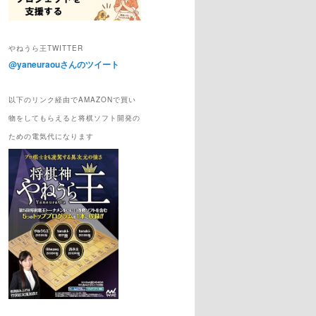
やねうら王TWITTER
@yaneuraouさんのツイート
以下のリンク経由でAMAZONで買い
物をしてもらえると将棋ソフト開発の
ための電気代になります