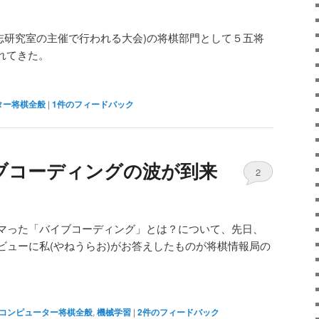
毅志研究室の主催で行われる大会)の将棋部門として５五将
れてきた。
ター将棋全般
|
1
件のフィードバック
イブコーディングの波が到来
2
マった「バイブコーディング」とは？について、先日、
ビューに私(やねうらお)がお答えしたものが将棋情報局の
コンピューター将棋全般
,
機械学習
|
2
件のフィードバック