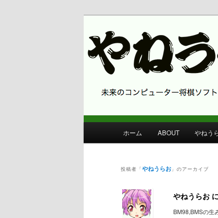
コンピューター将棋 やねうら王
やねうら王 
メ
ホーム
ABOUT
やねう
メ
サ
イ
ン
イ
ブ
メ
やねうらお
投稿者「
」のアーカイブ
ニ
ン
コ
ュ
やねうらお 
ー
コ
ン
BM98,BMSの