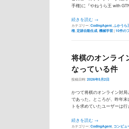
手権)に『やねうら王 with 
続きを読む
→
カテゴリー:
CodingAgent
,
ふかうら
権
,
定跡自動生成
,
機械学習
|
10
件の
将棋のオンライ
なっている件
投稿日時:
2026年5月2日
かつて将棋のオンライン対局
であった。ところが、昨年末
トを求めていたユーザーは行
続きを読む
→
カテゴリー:
CodingAgent
,
コンピュ