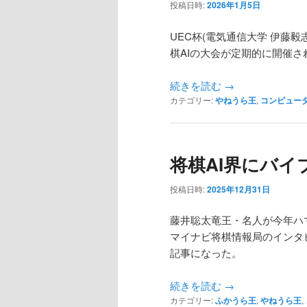
投稿日時:
2026年1月5日
UEC杯(電気通信大学 伊藤
棋AIの大会が定期的に開催さ
続きを読む
→
カテゴリー:
やねうら王
,
コンピュー
将棋AI界にバ
投稿日時:
2025年12月31日
藤井聡太竜王・名人が今年ハ
マイナビ将棋情報局のインタ
記事になった。
続きを読む
→
カテゴリー:
ふかうら王
,
やねうら王
,