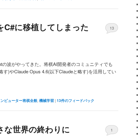
をC#に移植してしまった
13
Agentの波がやってきた。将棋AI開発者のコミュニティでも
xと略す)やClaude Opus 4.6(以下Claudeと略す)を活用してい
コンピューター将棋全般
,
機械学習
|
13
件のフィードバック
小さな世界の終わりに
1