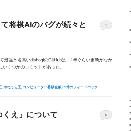
によって将棋AIのバグが続々と
1
Iとして最強と名高いdlshogiのGitHubは、1年ぐらい更新がなか
にいくつかのコミットがあった。
王
,
やねうら王
,
コンピューター将棋全般
|
1
件のフィードバック
ゆくえ』について
6