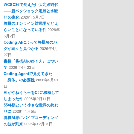
WCSC36で見えた巨大定跡時代
――新ペタショック定跡と水匠
11の進化
2026年5月7日
将棋のオンライン対局場がどえ
らいことになっている件
2026年
5月2日
Coding AIによって将棋AIのバ
グが続々と見つかる
2026年4月
27日
書籍『将棋AIのゆくえ』につい
て
2026年4月23日
Coding Agentで見えてきた
「身体」の必要性
2026年2月21
日
AIがやねうら王をC#に移植して
しまった件
2026年2月11日
55将棋という小さな世界の終わ
りに
2026年1月5日
将棋AI界にバイブコーディング
の波が到来
2025年12月31日