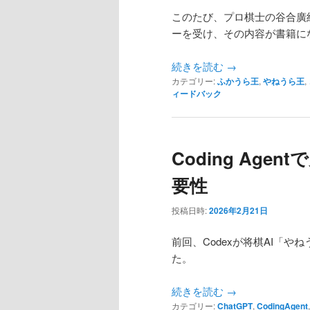
このたび、プロ棋士の谷合廣
ーを受け、その内容が書籍に
続きを読む
→
カテゴリー:
ふかうら王
,
やねうら王
,
ィードバック
Coding Ag
要性
投稿日時:
2026年2月21日
前回、Codexが将棋AI「や
た。
続きを読む
→
カテゴリー:
ChatGPT
,
CodingAgent