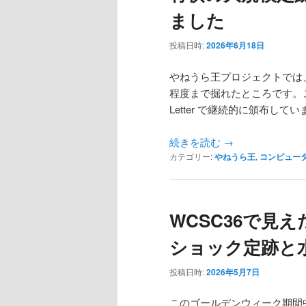
ました
投稿日時:
2026年6月18日
やねうら王プロジェクトでは、
程度まで掘れたところです。こ
Letter で継続的に頒布して
続きを読む
→
カテゴリー:
やねうら王
,
コンピュー
WCSC36で見
ショック定跡と水
投稿日時:
2026年5月7日
このゴールデンウィーク期間中