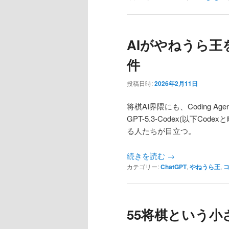
AIがやねうら王
件
投稿日時:
2026年2月11日
将棋AI界隈にも、Coding 
GPT-5.3-Codex(以下Code
る人たちが目立つ。
続きを読む
→
カテゴリー:
ChatGPT
,
やねうら王
,
55将棋という