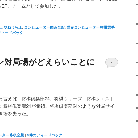
GTNET』チームとして参加した。
王
,
やねうら王
,
コンピューター囲碁全般
,
世界コンピューター将棋選手
フィードバック
ン対局場がどえらいことに
4
と言えば、将棋倶楽部24、将棋ウォーズ、将棋クエスト
に将棋倶楽部24が閉鎖。将棋倶楽部24のような対局サイ
き場を失った。
ーター将棋全般
|
4
件のフィードバック