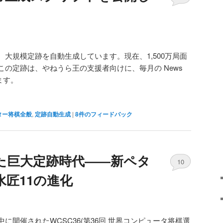
大規模定跡を自動生成しています。現在、1,500万局面
の定跡は、やねうら王の支援者向けに、毎月の News
います。
ター将棋全般
,
定跡自動生成
|
8
件のフィードバック
えた巨大定跡時代――新ペタ
10
匠11の進化
に開催されたWCSC36(第36回 世界コンピュータ将棋選