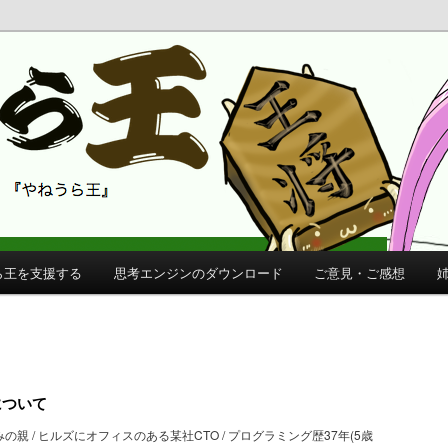
 公式サイト
公式サイト
ら王を支援する
思考エンジンのダウンロード
ご意見・ご感想
について
生みの親 / ヒルズにオフィスのある某社CTO / プログラミング歴37年(5歳