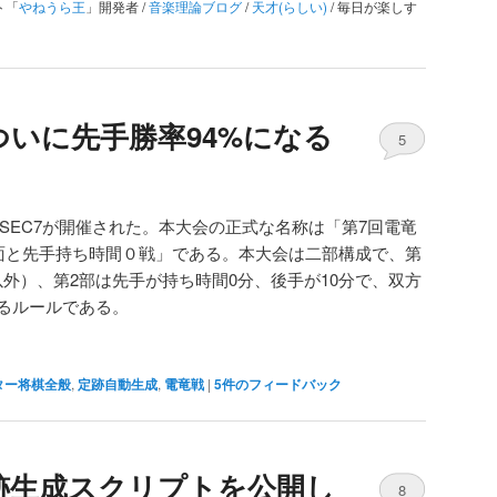
ト「
やねうら王
」開発者 /
音楽理論ブログ
/
天才(らしい)
/ 毎日が楽しす
ついに先手勝率94%になる
5
戦TSEC7が開催された。本大会の正式な名称は「第7回電竜
局面と先手持ち時間０戦」である。本大会は二部構成で、第
外）、第2部は先手が持ち時間0分、後手が10分で、双方
れるルールである。
ター将棋全般
,
定跡自動生成
,
電竜戦
|
5
件のフィードバック
跡生成スクリプトを公開し
8