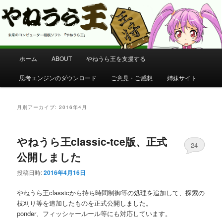
コンピューター将棋 やねうら王 公式サイト
やねうら王 公式サイト
メ
ホーム
ABOUT
やねうら王を支援する
メ
サ
イ
ン
思考エンジンのダウンロード
ご意見・ご感想
姉妹サイト
イ
ブ
メ
ニ
ン
コ
ュ
月別アーカイブ:
2016年4月
ー
コ
ン
やねうら王classic-tce版、正式
ン
テ
24
公開しました
テ
ン
投稿日時:
2016年4月16日
ン
ツ
やねうら王classicから持ち時間制御等の処理を追加して、探索の
枝刈り等を追加したものを正式公開しました。
ツ
へ
ponder、フィッシャールール等にも対応しています。