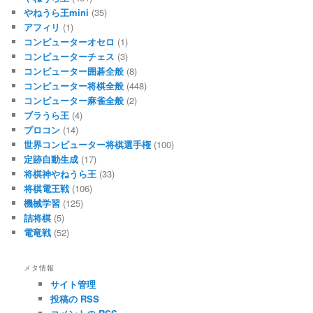
やねうら王mini
(35)
アフィリ
(1)
コンピューターオセロ
(1)
コンピューターチェス
(3)
コンピューター囲碁全般
(8)
コンピューター将棋全般
(448)
コンピューター麻雀全般
(2)
ブラうら王
(4)
プロコン
(14)
世界コンピューター将棋選手権
(100)
定跡自動生成
(17)
将棋神やねうら王
(33)
将棋電王戦
(106)
機械学習
(125)
詰将棋
(5)
電竜戦
(52)
メタ情報
サイト管理
投稿の RSS