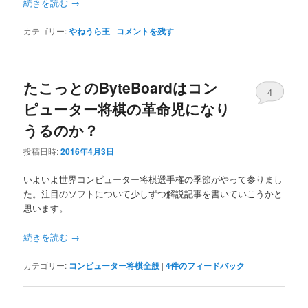
続きを読む
→
カテゴリー:
やねうら王
|
コメントを残す
たこっとのByteBoardはコン
4
ピューター将棋の革命児になり
うるのか？
投稿日時:
2016年4月3日
いよいよ世界コンピューター将棋選手権の季節がやって参りまし
た。注目のソフトについて少しずつ解説記事を書いていこうかと
思います。
続きを読む
→
カテゴリー:
コンピューター将棋全般
|
4
件のフィードバック