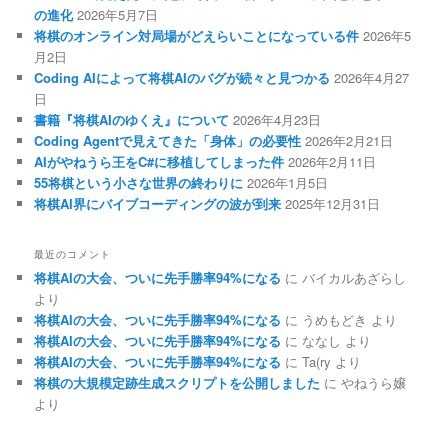
の進化
2026年5月7日
将棋のオンライン対局場がどえらいことになっている件
2026年5
月2日
Coding AIによって将棋AIのバグが続々と見つかる
2026年4月27
日
書籍『将棋AIのゆくえ』について
2026年4月23日
Coding Agentで見えてきた「身体」の必要性
2026年2月21日
AIがやねうら王をC#に移植してしまった件
2026年2月11日
55将棋という小さな世界の終わりに
2026年1月5日
将棋AI界にバイブコーディングの波が到来
2025年12月31日
最近のコメント
将棋AIの大会、ついに先手勝率94%になる
に
バイカルあざらし
より
将棋AIの大会、ついに先手勝率94%になる
に
うめもどき
より
将棋AIの大会、ついに先手勝率94%になる
に
ななし
より
将棋AIの大会、ついに先手勝率94%になる
に
Ta(ry
より
将棋の大規模定跡生成スクリプトを公開しました
に
やねうら嬢
より