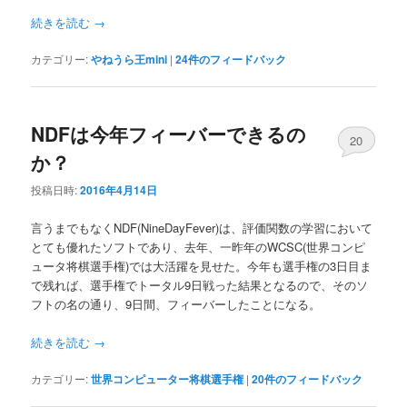
へ
移
続きを読む
→
移
動
カテゴリー:
やねうら王mini
|
24
件のフィードバック
動
NDFは今年フィーバーできるの
20
か？
投稿日時:
2016年4月14日
言うまでもなくNDF(NineDayFever)は、評価関数の学習において
とても優れたソフトであり、去年、一昨年のWCSC(世界コンピ
ュータ将棋選手権)では大活躍を見せた。今年も選手権の3日目ま
で残れば、選手権でトータル9日戦った結果となるので、そのソ
フトの名の通り、9日間、フィーバーしたことになる。
続きを読む
→
カテゴリー:
世界コンピューター将棋選手権
|
20
件のフィードバック