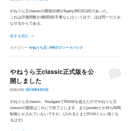
やねうら王classicの開発目標がApery(WCSC25)であった。
これは評価関数が3駒関係(手番なし)という点で、ほぼ同一だとみ
なせるからである。
続きを読む
→
カテゴリー:
やねうら王
|
9
件のフィードバック
やねうら王classic正式版を公
開しました
投稿日時:
2016年4月4日
やねうら王classic、floodgateでR3000を超えたのでやねうら王
classicの開発はこれにて終了とします。まだponderとか持ち時間
制御とか入れていないですが。(入れるとまだR100ぐらい強くな
るはず)