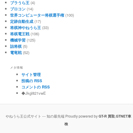
ブラうら王
(4)
プロコン
(14)
世界コンピューター将棋選手権
(100)
定跡自動生成
(17)
将棋神やねうら王
(33)
将棋電王戦
(106)
機械学習
(125)
詰将棋
(5)
電竜戦
(52)
メタ情報
サイト管理
投稿の RSS
コメントの RSS
◆Jkgl821vwE
やねうら王公式サイト --- 知の最先端 Proudly powered by
GT-R 買取
,
GTNET車
検