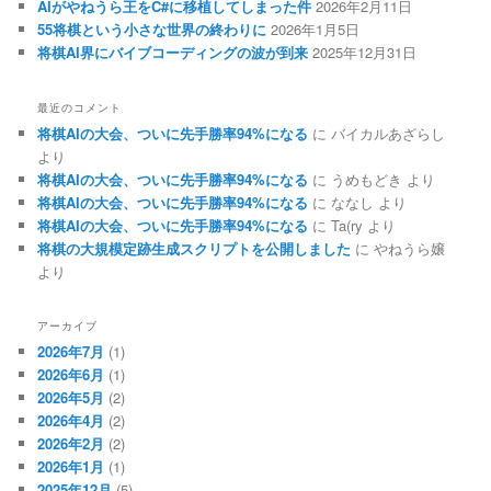
AIがやねうら王をC#に移植してしまった件
2026年2月11日
55将棋という小さな世界の終わりに
2026年1月5日
将棋AI界にバイブコーディングの波が到来
2025年12月31日
最近のコメント
将棋AIの大会、ついに先手勝率94%になる
に
バイカルあざらし
より
将棋AIの大会、ついに先手勝率94%になる
に
うめもどき
より
将棋AIの大会、ついに先手勝率94%になる
に
ななし
より
将棋AIの大会、ついに先手勝率94%になる
に
Ta(ry
より
将棋の大規模定跡生成スクリプトを公開しました
に
やねうら嬢
より
アーカイブ
2026年7月
(1)
2026年6月
(1)
2026年5月
(2)
2026年4月
(2)
2026年2月
(2)
2026年1月
(1)
2025年12月
(5)