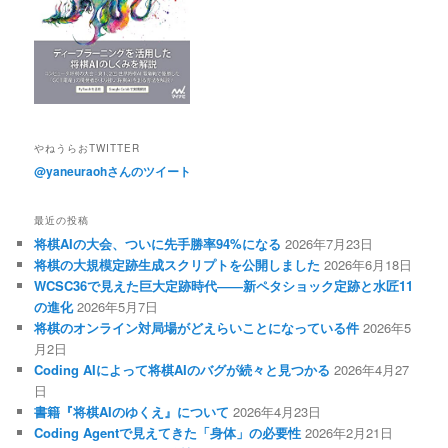
やねうらおTWITTER
@yaneuraohさんのツイート
最近の投稿
将棋AIの大会、ついに先手勝率94%になる
2026年7月23日
将棋の大規模定跡生成スクリプトを公開しました
2026年6月18日
WCSC36で見えた巨大定跡時代――新ペタショック定跡と水匠11
の進化
2026年5月7日
将棋のオンライン対局場がどえらいことになっている件
2026年5
月2日
Coding AIによって将棋AIのバグが続々と見つかる
2026年4月27
日
書籍『将棋AIのゆくえ』について
2026年4月23日
Coding Agentで見えてきた「身体」の必要性
2026年2月21日