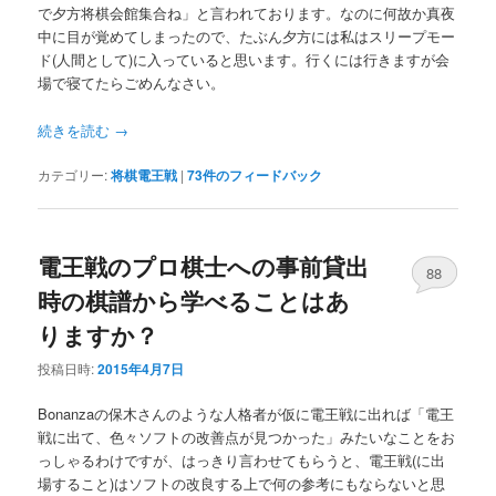
で夕方将棋会館集合ね」と言われております。なのに何故か真夜
中に目が覚めてしまったので、たぶん夕方には私はスリープモー
ド(人間として)に入っていると思います。行くには行きますが会
場で寝てたらごめんなさい。
続きを読む
→
カテゴリー:
将棋電王戦
|
73
件のフィードバック
電王戦のプロ棋士への事前貸出
88
時の棋譜から学べることはあ
りますか？
投稿日時:
2015年4月7日
Bonanzaの保木さんのような人格者が仮に電王戦に出れば「電王
戦に出て、色々ソフトの改善点が見つかった」みたいなことをお
っしゃるわけですが、はっきり言わせてもらうと、電王戦(に出
場すること)はソフトの改良する上で何の参考にもならないと思