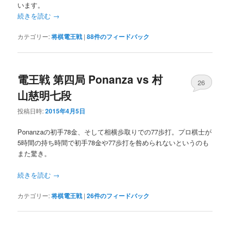
います。
続きを読む
→
カテゴリー:
将棋電王戦
|
88
件のフィードバック
電王戦 第四局 Ponanza vs 村
26
山慈明七段
投稿日時:
2015年4月5日
Ponanzaの初手78金、そして相横歩取りでの77歩打。プロ棋士が
5時間の持ち時間で初手78金や77歩打を咎められないというのも
また驚き。
続きを読む
→
カテゴリー:
将棋電王戦
|
26
件のフィードバック