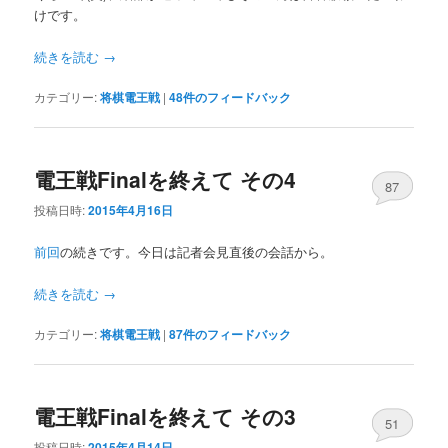
けです。
へ
移
続きを読む
→
移
動
カテゴリー:
将棋電王戦
|
48
件のフィードバック
動
電王戦Finalを終えて その4
87
投稿日時:
2015年4月16日
前回
の続きです。今日は記者会見直後の会話から。
続きを読む
→
カテゴリー:
将棋電王戦
|
87
件のフィードバック
電王戦Finalを終えて その3
51
投稿日時:
2015年4月14日