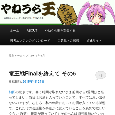
コンピューター将棋 やねうら王 公式サイト
やねうら王 公式サイト
メ
ホーム
ABOUT
やねうら王を支援する
メ
サ
イ
ン
思考エンジンのダウンロード
ご意見・ご感想
姉妹サイト
イ
ブ
メ
ニ
ン
コ
ュ
月別アーカイブ:
2015年4月
ー
コ
ン
電王戦Finalを終えて その5
ン
テ
48
投稿日時:
2015年4月24日
テ
ン
前回
の続きです。書く時間が取れないまま前回から1週間ほど経
ン
ツ
ってしまい、当日はお酒も入っていたことで、すべては思い出せ
ないのですが、むしろ、私の年齢においてお酒が入っている状態
で、これだけの会話量を事細かに覚えていることを褒めて欲しい
ツ
へ
ぐらいで(笑)、細部が違っていてもそのへんは御容赦願いたいわ