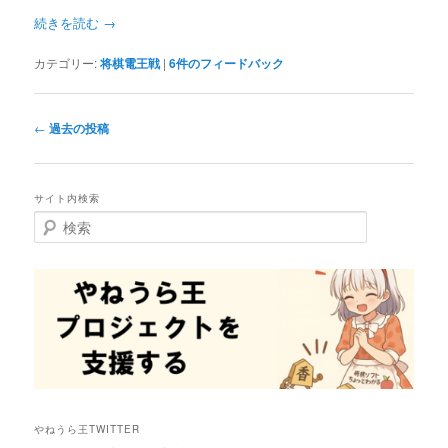
続きを読む
→
カテゴリー:
将棋電王戦
|
6
件のフィードバック
投
←
過去の投稿
稿
ナ
ビ
サイト内検索
ゲ
検
ー
索
シ
ョ
ン
やねうら王TWITTER