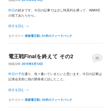
昨日
の続きです。今日の記事では少し時系列を遡って、AWAKE
の投了あたりから。
続きを読む
→
カテゴリー:
将棋電王戦
|
51
件のフィードバック
電王戦Finalを終えて その2
35
投稿日時:
2015年4月13日
昨日の予告
通り、色々書いていきたいと思います。今日の記事は
記者会見前に他の開発者と話したこと。
続きを読む
→
カテゴリー:
将棋電王戦
|
35
件のフィードバック