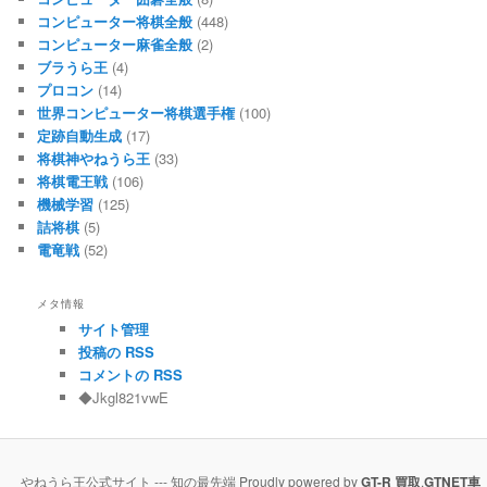
コンピューター将棋全般
(448)
コンピューター麻雀全般
(2)
ブラうら王
(4)
プロコン
(14)
世界コンピューター将棋選手権
(100)
定跡自動生成
(17)
将棋神やねうら王
(33)
将棋電王戦
(106)
機械学習
(125)
詰将棋
(5)
電竜戦
(52)
メタ情報
サイト管理
投稿の RSS
コメントの RSS
◆Jkgl821vwE
やねうら王公式サイト --- 知の最先端 Proudly powered by
GT-R 買取
,
GTNET車