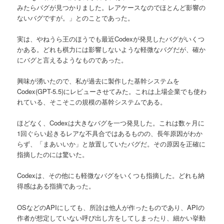
みたらバグが見つかりました。レアケースなのでほとんど影響の
へ
ないバグですが。」とのことであった。
移
実は、やねうら王のほうでも最近Codexが発見したバグがいくつ
かある。どれも棋力には影響しないような軽微なバグだが、確か
動
にバグと言えるようなものであった。
興味が湧いたので、私が過去に製作した基幹システムを
Codex(GPT-5.5)にレビューさせてみた。これは上場企業でも使わ
れている、そこそこの規模の基幹システムである。
ほどなく、Codexは大きなバグを一つ発見した。これは数ヶ月に
1回ぐらい起きるレアな不具合ではあるものの、長年原因がわか
らず、「まあいいか」と放置していたバグだ。その原因を正確に
指摘したのには驚いた。
Codexは、その他にも軽微なバグをいくつも指摘した。どれも納
得感はある指摘であった。
OSなどのAPIにしても、所詮は他人が作ったものであり、APIの
作者が想定していない呼び出し方をしてしまったり、細かい挙動