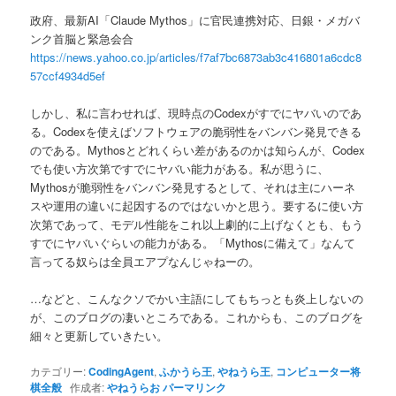
政府、最新AI「Claude Mythos」に官民連携対応、日銀・メガバ
ンク首脳と緊急会合
https://news.yahoo.co.jp/articles/f7af7bc6873ab3c416801a6cdc8
57ccf4934d5ef
しかし、私に言わせれば、現時点のCodexがすでにヤバいのであ
る。Codexを使えばソフトウェアの脆弱性をバンバン発見できる
のである。Mythosとどれくらい差があるのかは知らんが、Codex
でも使い方次第ですでにヤバい能力がある。私が思うに、
Mythosが脆弱性をバンバン発見するとして、それは主にハーネ
スや運用の違いに起因するのではないかと思う。要するに使い方
次第であって、モデル性能をこれ以上劇的に上げなくとも、もう
すでにヤバいぐらいの能力がある。「Mythosに備えて」なんて
言ってる奴らは全員エアプなんじゃねーの。
…などと、こんなクソでかい主語にしてもちっとも炎上しないの
が、このブログの凄いところである。これからも、このブログを
細々と更新していきたい。
カテゴリー:
CodingAgent
,
ふかうら王
,
やねうら王
,
コンピューター将
棋全般
作成者:
やねうらお
パーマリンク