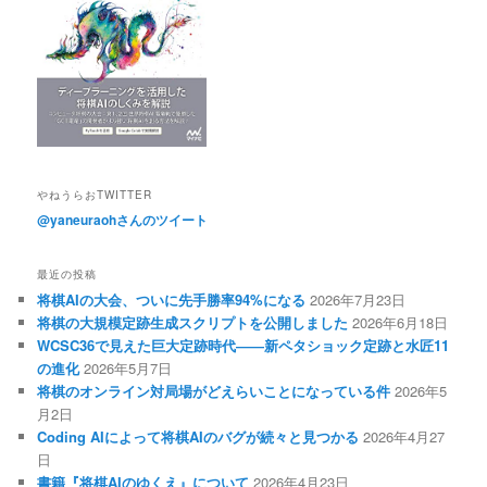
やねうらおTWITTER
@yaneuraohさんのツイート
最近の投稿
将棋AIの大会、ついに先手勝率94%になる
2026年7月23日
将棋の大規模定跡生成スクリプトを公開しました
2026年6月18日
WCSC36で見えた巨大定跡時代――新ペタショック定跡と水匠11
の進化
2026年5月7日
将棋のオンライン対局場がどえらいことになっている件
2026年5
月2日
Coding AIによって将棋AIのバグが続々と見つかる
2026年4月27
日
書籍『将棋AIのゆくえ』について
2026年4月23日