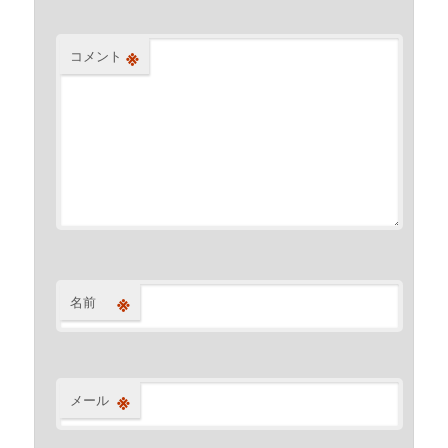
※
コメント
※
名前
※
メール