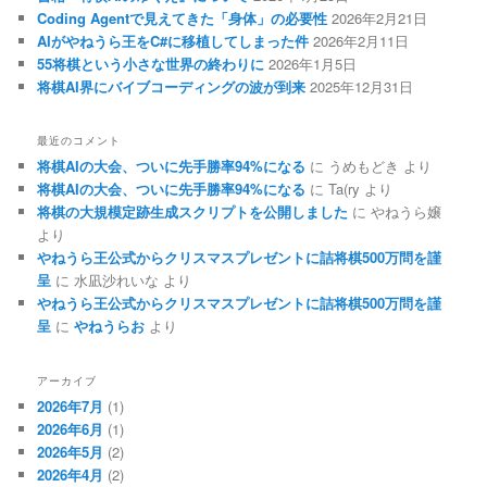
Coding Agentで見えてきた「身体」の必要性
2026年2月21日
AIがやねうら王をC#に移植してしまった件
2026年2月11日
55将棋という小さな世界の終わりに
2026年1月5日
将棋AI界にバイブコーディングの波が到来
2025年12月31日
最近のコメント
将棋AIの大会、ついに先手勝率94%になる
に
うめもどき
より
将棋AIの大会、ついに先手勝率94%になる
に
Ta(ry
より
将棋の大規模定跡生成スクリプトを公開しました
に
やねうら嬢
より
やねうら王公式からクリスマスプレゼントに詰将棋500万問を謹
呈
に
水凪沙れいな
より
やねうら王公式からクリスマスプレゼントに詰将棋500万問を謹
呈
に
やねうらお
より
アーカイブ
2026年7月
(1)
2026年6月
(1)
2026年5月
(2)
2026年4月
(2)