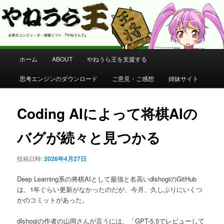
コンピューター将棋 やねうら王 公式サイト
やねうら王 公式サイト
メ
ホーム
ABOUT
やねうら王を支援する
メ
イ
ン
思考エンジンのダウンロード
ご意見・ご感想
姉妹サイト
イ
メ
ニ
ン
ュ
Coding AIによって将棋AIの
ー
コ
バグが続々と見つかる
ン
投稿日時:
2026年4月27日
テ
Deep Learning系の将棋AIとして最強と名高いdlshogiのGitHub
ン
は、1年ぐらい更新がなかったのだが、今月、久しぶりにいくつ
かのコミットがあった。
ツ
dlshogiの作者の山岡さんが言うには、「GPT-5.5でレビューして