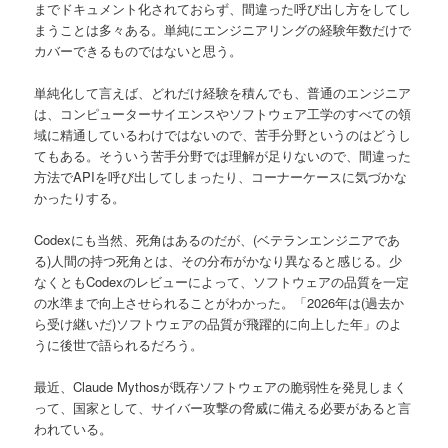
までドキュメント化されておらず、間違った呼び出し方をしてし
まうことは多々ある。単純にエンジニアリングの経験年数だけで
カバーできるものではないと思う。
単純化して言えば、どれだけ経験を積んでも、普通のエンジニア
は、コンピューターサイエンスやソフトウェア工学のすべての領
域に精通しているわけではないので、苦手分野というのはどうし
てもある。そういう苦手分野では理解が足りないので、間違った
方法でAPIを呼び出してしまったり、コーナーケースに気づかな
かったりする。
Codexにも当然、死角はあるのだが、(ベテランエンジニアであ
る)人間の持つ死角とは、その分布がかなり異なると感じる。少
なくともCodexのレビューによって、ソフトウェアの品質を一定
の水準まで向上させられることがわかった。「2026年は(過去か
ら受け継いだ)ソフトウェアの品質が飛躍的に向上した年」のよ
うに後世で語られるだろう。
最近、Claude Mythosが既存ソフトウェアの脆弱性を発見しまく
って、国家として、サイバー攻撃の脅威に備える必要があると言
われている。