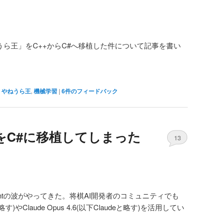
ねうら王」をC++からC#へ移植した件について記事を書い
,
やねうら王
,
機械学習
|
6
件のフィードバック
をC#に移植してしまった
13
Agentの波がやってきた。将棋AI開発者のコミュニティでも
xと略す)やClaude Opus 4.6(以下Claudeと略す)を活用してい