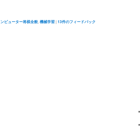
コンピューター将棋全般
,
機械学習
|
13
件のフィードバック