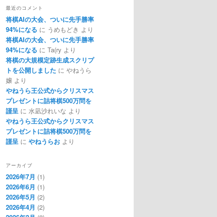
最近のコメント
将棋AIの大会、ついに先手勝率
94%になる
に
うめもどき
より
将棋AIの大会、ついに先手勝率
94%になる
に
Ta(ry
より
将棋の大規模定跡生成スクリプ
トを公開しました
に
やねうら
嬢
より
やねうら王公式からクリスマス
プレゼントに詰将棋500万問を
謹呈
に
水凪沙れいな
より
やねうら王公式からクリスマス
プレゼントに詰将棋500万問を
謹呈
に
やねうらお
より
アーカイブ
2026年7月
(1)
2026年6月
(1)
2026年5月
(2)
2026年4月
(2)