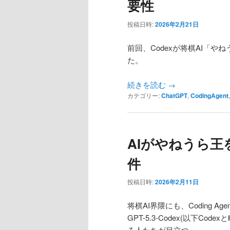
要性
ン
テ
投稿日時:
2026年2月21日
テ
ン
前回、Codexが将棋AI「や
た。
ン
ツ
続きを読む
→
ツ
へ
カテゴリー:
ChatGPT
,
CodingAgent
へ
移
移
動
AIがやねうら王
件
動
投稿日時:
2026年2月11日
将棋AI界隈にも、Coding 
GPT-5.3-Codex(以下Code
る人たちが目立つ。