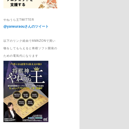
やねうら王TWITTER
@yaneuraouさんのツイート
以下のリンク経由でAMAZONで買い
物をしてもらえると将棋ソフト開発の
ための電気代になります