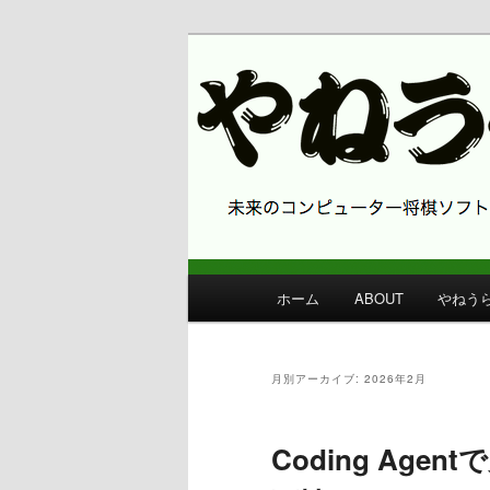
コンピューター将棋 やねうら王
やねうら王 
メ
ホーム
ABOUT
やねう
メ
サ
イ
ン
イ
ブ
メ
月別アーカイブ:
2026年2月
ニ
ン
コ
ュ
ー
Coding Ag
コ
ン