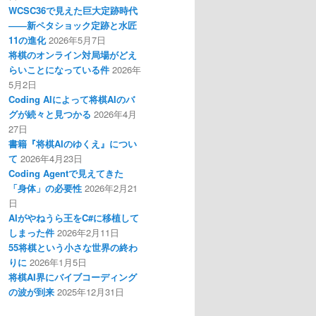
WCSC36で見えた巨大定跡時代
――新ペタショック定跡と水匠
11の進化
2026年5月7日
将棋のオンライン対局場がどえ
らいことになっている件
2026年
5月2日
Coding AIによって将棋AIのバ
グが続々と見つかる
2026年4月
27日
書籍『将棋AIのゆくえ』につい
て
2026年4月23日
Coding Agentで見えてきた
「身体」の必要性
2026年2月21
日
AIがやねうら王をC#に移植して
しまった件
2026年2月11日
55将棋という小さな世界の終わ
りに
2026年1月5日
将棋AI界にバイブコーディング
の波が到来
2025年12月31日