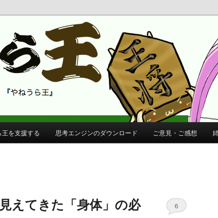
 公式サイト
公式サイト
ら王を支援する
思考エンジンのダウンロード
ご意見・ご感想
entで見えてきた「身体」の必
6