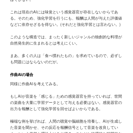
これは現在のAIには味覚という感覚器官が存在しないからであ
る。そのため、強化学習を行うにも、報酬は人間が与えた評価値
などに依存せざるを得ない。(それだと強化学習とは言わない。)
このような構造では、まったく新しいジャンルの独創的な料理が
自然発生的に生まれるとは考えにくい。
まあ、多くの人は「食べ慣れたもの」を求めているので、必ずし
も問題にはならないのだが。
作曲AIの場合
同様に作曲AIを考えてみる。
もしAIが音楽を「感じる」ための感覚器官を持っていれば、世間
の楽曲を大量に学習データとして与える必要はない。感覚器官の
出力を報酬として強化学習を回せばよいからである。
極端な例を挙げれば、人間の聴覚や脳細胞を培養し、AIが生成し
た音楽を聞かせ、その反応を報酬信号として音楽を改良してい