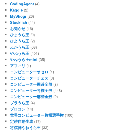
CodingAgent
(4)
Kaggle
(2)
MyShogi
(26)
Stockfish
(44)
お知らせ
(16)
ひまうら王
(9)
ひようら王
(2)
ふかうら王
(68)
やねうら王
(401)
やねうら王mini
(35)
アフィリ
(1)
コンピューターオセロ
(1)
コンピューターチェス
(3)
コンピューター囲碁全般
(8)
コンピューター将棋全般
(448)
コンピューター麻雀全般
(2)
ブラうら王
(4)
プロコン
(14)
世界コンピューター将棋選手権
(100)
定跡自動生成
(17)
将棋神やねうら王
(33)