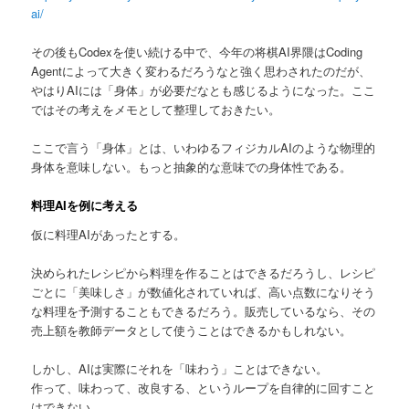
ai/
へ
その後もCodexを使い続ける中で、今年の将棋AI界隈はCoding
移
Agentによって大きく変わるだろうなと強く思わされたのだが、
やはりAIには「身体」が必要だなとも感じるようになった。ここ
動
ではその考えをメモとして整理しておきたい。
ここで言う「身体」とは、いわゆるフィジカルAIのような物理的
身体を意味しない。もっと抽象的な意味での身体性である。
料理AIを例に考える
仮に料理AIがあったとする。
決められたレシピから料理を作ることはできるだろうし、レシピ
ごとに「美味しさ」が数値化されていれば、高い点数になりそう
な料理を予測することもできるだろう。販売しているなら、その
売上額を教師データとして使うことはできるかもしれない。
しかし、AIは実際にそれを「味わう」ことはできない。
作って、味わって、改良する、というループを自律的に回すこと
はできない。