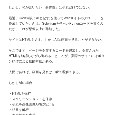
しかし、私が言いたい「身体性」はそれだけではない。
最近、Codex(以下AIと記す)を使ってWebサイトのクローラーを
作成していた。AIは、Seleniumを使ったPythonコードを書くの
だが、これが想像以上に難航した。
サイトはHTMLを返す。しかしAIは画面を見ることができない。
そこでまず、ページを保存するコードを追加し、保存された
HTMLを確認しながら進める。ところが、実際のサイトにはボタ
ン操作による動的挙動がある。
人間であれば、画面を見れば一瞬で理解できる。
しかしAIの場合、
・HTMLを保存
・スクリーンショットを保存
・それを画像認識APIに投げる
・結果を解析
・次の操作を生成