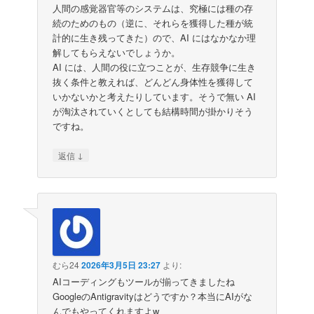
人間の感覚器官等のシステムは、究極には種の存
続のためのもの（逆に、それらを獲得した種が統
計的に生き残ってきた）ので、AI にはなかなか理
解してもらえないでしょうか。
AI には、人間の役に立つことが、生存競争に生き
抜く条件と教えれば、どんどん身体性を獲得して
いかないかと考えたりしています。そうで無い AI
が淘汰されていくとしても結構時間が掛かりそう
ですね。
↓
返信
むら24
2026年3月5日 23:27
より:
AIコーディングもツールが揃ってきましたね
GoogleのAntigravityはどうですか？本当にAIがな
んでもやってくれますよw