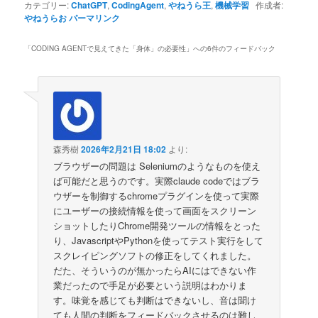
カテゴリー:
ChatGPT
,
CodingAgent
,
やねうら王
,
機械学習
作成者:
やねうらお
パーマリンク
「
CODING AGENTで見えてきた「身体」の必要性
」への6件のフィードバック
森秀樹
2026年2月21日 18:02
より:
ブラウザーの問題は Seleniumのようなものを使え
ば可能だと思うのです。実際claude codeではブラ
ウザーを制御するchromeプラグインを使って実際
にユーザーの接続情報を使って画面をスクリーン
ショットしたりChrome開発ツールの情報をとった
り、JavascriptやPythonを使ってテスト実行をして
スクレイピングソフトの修正をしてくれました。
だた、そういうのが無かったらAIにはできない作
業だったので手足が必要という説明はわかりま
す。味覚を感じても判断はできないし、音は聞け
ても人間の判断をフィードバックさせるのは難し