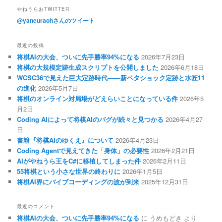
やねうらおTWITTER
@yaneuraohさんのツイート
最近の投稿
将棋AIの大会、ついに先手勝率94%になる
2026年7月23日
将棋の大規模定跡生成スクリプトを公開しました
2026年6月18日
WCSC36で見えた巨大定跡時代――新ペタショック定跡と水匠11
の進化
2026年5月7日
将棋のオンライン対局場がどえらいことになっている件
2026年5
月2日
Coding AIによって将棋AIのバグが続々と見つかる
2026年4月27
日
書籍『将棋AIのゆくえ』について
2026年4月23日
Coding Agentで見えてきた「身体」の必要性
2026年2月21日
AIがやねうら王をC#に移植してしまった件
2026年2月11日
55将棋という小さな世界の終わりに
2026年1月5日
将棋AI界にバイブコーディングの波が到来
2025年12月31日
最近のコメント
将棋AIの大会、ついに先手勝率94%になる
に
うめもどき
より