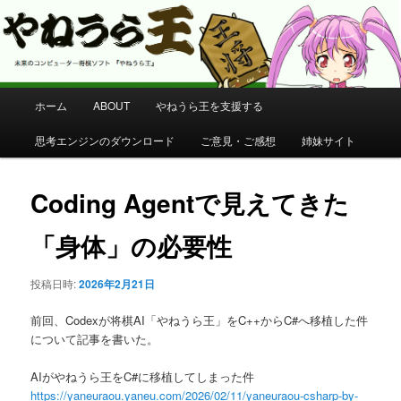
コンピューター将棋 やねうら王 公式サイト
やねうら王 公式サイト
メ
ホーム
ABOUT
やねうら王を支援する
メ
イ
ン
思考エンジンのダウンロード
ご意見・ご感想
姉妹サイト
イ
メ
ニ
ン
ュ
Coding Agentで見えてきた
ー
コ
「身体」の必要性
ン
投稿日時:
2026年2月21日
テ
前回、Codexが将棋AI「やねうら王」をC++からC#へ移植した件
ン
について記事を書いた。
AIがやねうら王をC#に移植してしまった件
ツ
https://yaneuraou.yaneu.com/2026/02/11/yaneuraou-csharp-by-