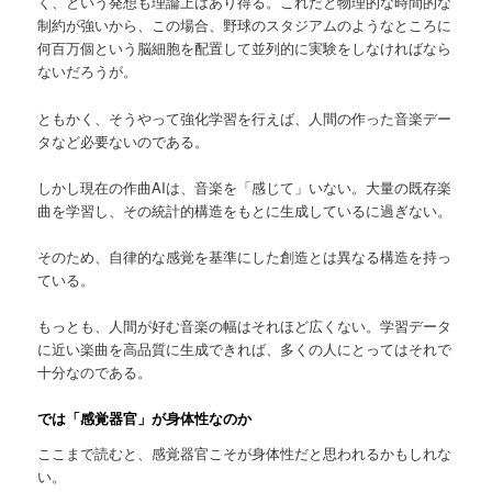
く、という発想も理論上はあり得る。これだと物理的な時間的な
制約が強いから、この場合、野球のスタジアムのようなところに
何百万個という脳細胞を配置して並列的に実験をしなければなら
ないだろうが。
ともかく、そうやって強化学習を行えば、人間の作った音楽デー
タなど必要ないのである。
しかし現在の作曲AIは、音楽を「感じて」いない。大量の既存楽
曲を学習し、その統計的構造をもとに生成しているに過ぎない。
そのため、自律的な感覚を基準にした創造とは異なる構造を持っ
ている。
もっとも、人間が好む音楽の幅はそれほど広くない。学習データ
に近い楽曲を高品質に生成できれば、多くの人にとってはそれで
十分なのである。
では「感覚器官」が身体性なのか
ここまで読むと、感覚器官こそが身体性だと思われるかもしれな
い。