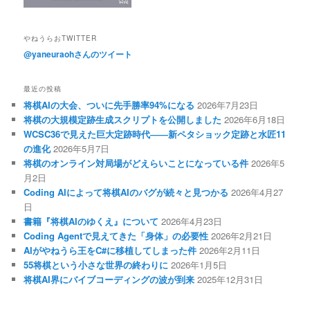
やねうらおTWITTER
@yaneuraohさんのツイート
最近の投稿
将棋AIの大会、ついに先手勝率94%になる
2026年7月23日
将棋の大規模定跡生成スクリプトを公開しました
2026年6月18日
WCSC36で見えた巨大定跡時代――新ペタショック定跡と水匠11
の進化
2026年5月7日
将棋のオンライン対局場がどえらいことになっている件
2026年5
月2日
Coding AIによって将棋AIのバグが続々と見つかる
2026年4月27
日
書籍『将棋AIのゆくえ』について
2026年4月23日
Coding Agentで見えてきた「身体」の必要性
2026年2月21日
AIがやねうら王をC#に移植してしまった件
2026年2月11日
55将棋という小さな世界の終わりに
2026年1月5日
将棋AI界にバイブコーディングの波が到来
2025年12月31日