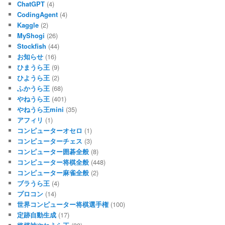
ChatGPT
(4)
CodingAgent
(4)
Kaggle
(2)
MyShogi
(26)
Stockfish
(44)
お知らせ
(16)
ひまうら王
(9)
ひようら王
(2)
ふかうら王
(68)
やねうら王
(401)
やねうら王mini
(35)
アフィリ
(1)
コンピューターオセロ
(1)
コンピューターチェス
(3)
コンピューター囲碁全般
(8)
コンピューター将棋全般
(448)
コンピューター麻雀全般
(2)
ブラうら王
(4)
プロコン
(14)
世界コンピューター将棋選手権
(100)
定跡自動生成
(17)