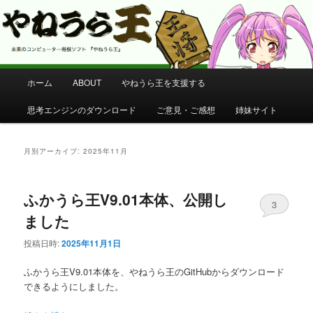
コンピューター将棋 やねうら王 公式サイト
やねうら王 公式サイト
メ
ホーム
ABOUT
やねうら王を支援する
メ
サ
イ
ン
思考エンジンのダウンロード
ご意見・ご感想
姉妹サイト
イ
ブ
メ
ニ
ン
コ
ュ
月別アーカイブ:
2025年11月
ー
コ
ン
ふかうら王V9.01本体、公開し
ン
テ
3
ました
テ
ン
投稿日時:
2025年11月1日
ン
ツ
ふかうら王V9.01本体を、やねうら王のGitHubからダウンロード
できるようにしました。
ツ
へ