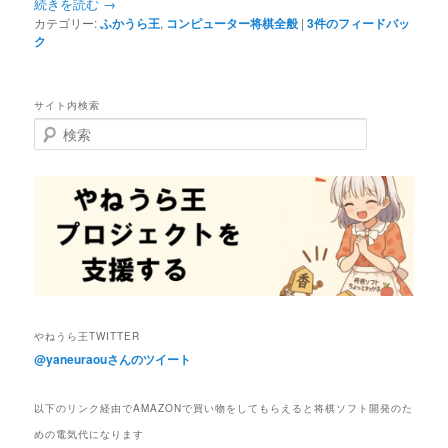
続きを読む
→
へ
移
カテゴリー:
ふかうら王
,
コンピューター将棋全般
|
3
件のフィードバッ
ク
移
動
動
サイト内検索
検
索
やねうら王TWITTER
@yaneuraouさんのツイート
以下のリンク経由でAMAZONで買い物をしてもらえると将棋ソフト開発のた
めの電気代になります