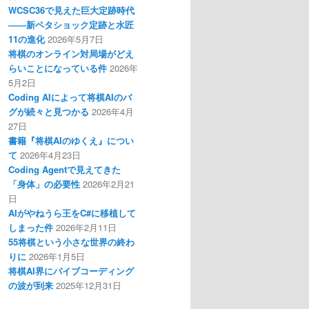
WCSC36で見えた巨大定跡時代
――新ペタショック定跡と水匠
11の進化
2026年5月7日
将棋のオンライン対局場がどえ
らいことになっている件
2026年
5月2日
Coding AIによって将棋AIのバ
グが続々と見つかる
2026年4月
27日
書籍『将棋AIのゆくえ』につい
て
2026年4月23日
Coding Agentで見えてきた
「身体」の必要性
2026年2月21
日
AIがやねうら王をC#に移植して
しまった件
2026年2月11日
55将棋という小さな世界の終わ
りに
2026年1月5日
将棋AI界にバイブコーディング
の波が到来
2025年12月31日