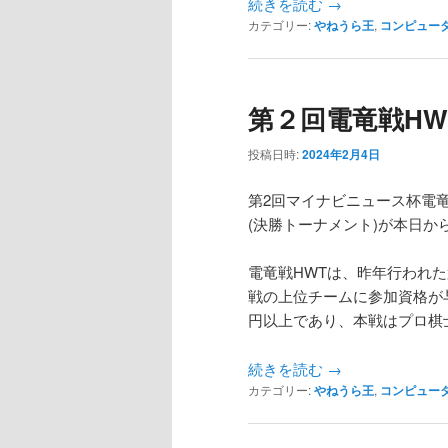
続きを読む
→
カテゴリー:
やねうら王
,
コンピュー
第２回電竜戦H
投稿日時:
2024年2月4日
第2回マイナビニュース杯電竜
(決勝トーナメント)が本日か
電竜戦HWTは、昨年行われた第
戦の上位チームに参加資格が
円以上であり、本戦はプロ棋
続きを読む
→
カテゴリー:
やねうら王
,
コンピュー