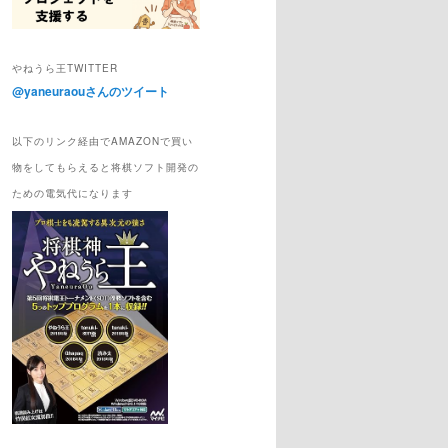
やねうら王TWITTER
@yaneuraouさんのツイート
以下のリンク経由でAMAZONで買い
物をしてもらえると将棋ソフト開発の
ための電気代になります