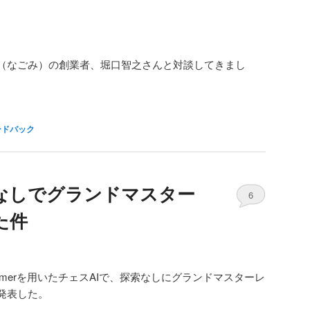
（なごみ）の創業者、堀口智之さんと対談してきまし
ードバック
索なしでグランドマスター
6
た件
ransformerを用いたチェスAIで、探索なしにグランドマスターレ
発表した。