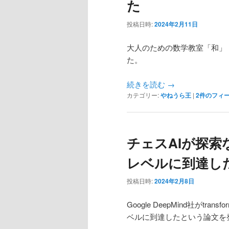
た
ン
テ
投稿日時:
2024年2月11日
テ
ン
大人のための数学教室「和」
た。
ン
ツ
続きを読む
→
ツ
へ
カテゴリー:
やねうら王
|
2
件のフィ
へ
移
移
動
チェスAIが探
レベルに到達し
動
投稿日時:
2024年2月8日
Google DeepMind社がt
ベルに到達したという論文を