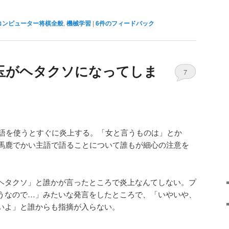
コンピューター将棋全般
,
機械学習
|
6
件のフィードバック
入玉がヘタクソになってしま
7
主語を使うとすぐに炎上する。「女と言うものは」とか
馬鹿でかい主語で語ることについて誰もが細心の注意を
がヘタクソ」と誰かが言ったところで炎上なんてしない。プ
こうなので…」みたいな発言をしたところで、「いやいや、
ないよ」と誰からも指摘が入らない。