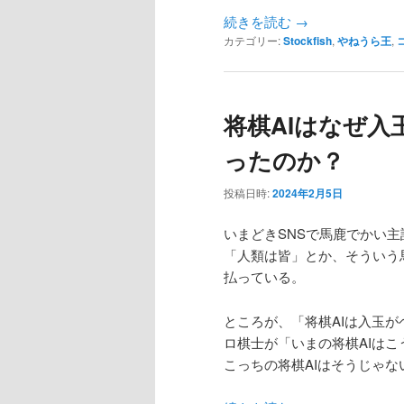
続きを読む
→
カテゴリー:
Stockfish
,
やねうら王
,
将棋AIはなぜ
ったのか？
投稿日時:
2024年2月5日
いまどきSNSで馬鹿でかい
「人類は皆」とか、そういう
払っている。
ところが、「将棋AIは入玉
ロ棋士が「いまの将棋AIは
こっちの将棋AIはそうじゃ