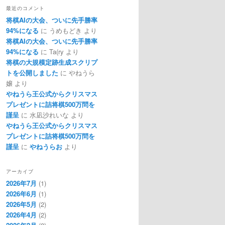
最近のコメント
将棋AIの大会、ついに先手勝率
94%になる
に
うめもどき
より
将棋AIの大会、ついに先手勝率
94%になる
に
Ta(ry
より
将棋の大規模定跡生成スクリプ
トを公開しました
に
やねうら
嬢
より
やねうら王公式からクリスマス
プレゼントに詰将棋500万問を
謹呈
に
水凪沙れいな
より
やねうら王公式からクリスマス
プレゼントに詰将棋500万問を
謹呈
に
やねうらお
より
アーカイブ
2026年7月
(1)
2026年6月
(1)
2026年5月
(2)
2026年4月
(2)