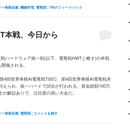
ター将棋全般
,
機械学習
,
電竜戦
|
7
件のフィードバック
WT本戦、今日から
戦ハードウェア統一戦(以下、電竜戦HWTと略す)の本戦
ら開催される。
4回世界将棋AI電竜戦TSEC、第4回世界将棋AI電竜戦本
与えられ、統一ハードで試合が行われる。賞金総額100万
士の解説ありで、注目度の高い大会だ。
ター将棋全般
,
電竜戦
|
コメントを残す