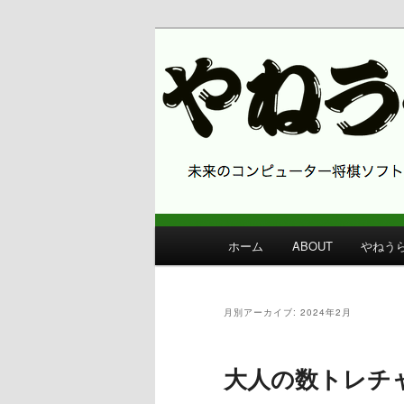
コンピューター将棋 やねうら王
やねうら王 
メ
ホーム
ABOUT
やねう
メ
サ
イ
ン
イ
ブ
メ
月別アーカイブ:
2024年2月
ニ
ン
コ
ュ
ー
大人の数トレチ
コ
ン