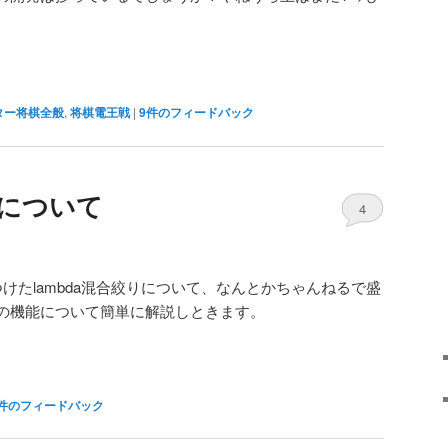
ター将棋全般
,
将棋電王戦
|
9
件のフィードバック
りについて
4
けたlambda混合絞りについて、なんとかちゃんねるで盛
の機能について簡単に解説しときます。
件のフィードバック