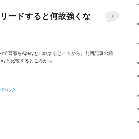
ブリードすると何故強くな
8
学習部をAperyと比較するところから。前回記事の続
eryと比較するところから。
ードバック