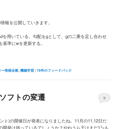
の情報を公開していきます。
radを用いている。勾配をgとして、gの二乗を足し合わせ
を基準にwを更新する。
ター将棋全般
,
機械学習
|
19
件のフィードバック
棋ソフトの変遷
9
ント)の開催日が発表になりましたね。11月の11,12日だ
の開発は捗っているでしょうか？やねうら王はまだ1㍉も