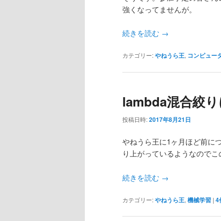
強くなってませんが。
続きを読む
→
カテゴリー:
やねうら王
,
コンピュー
lambda混合絞
投稿日時:
2017年8月21日
やねうら王に1ヶ月ほど前につ
り上がっているようなのでこ
続きを読む
→
カテゴリー:
やねうら王
,
機械学習
|
4