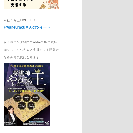
やねうら王TWITTER
@yaneuraouさんのツイート
以下のリンク経由でAMAZONで買い
物をしてもらえると将棋ソフト開発の
ための電気代になります