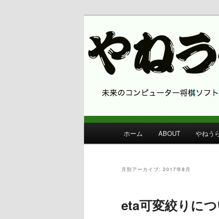
コンピューター将棋 やねうら王
やねうら王 
メ
ホーム
ABOUT
やねう
メ
サ
イ
ン
イ
ブ
メ
月別アーカイブ:
2017年8月
ニ
ン
コ
ュ
ー
eta可変絞りに
コ
ン