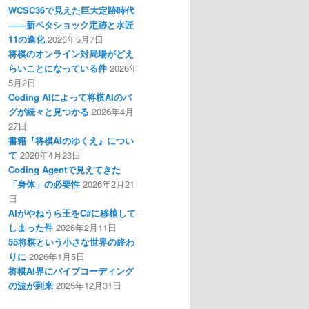
WCSC36で見えた巨大定跡時代
――新ペタショック定跡と水匠
11の進化
2026年5月7日
将棋のオンライン対局場がどえ
らいことになっている件
2026年
5月2日
Coding AIによって将棋AIのバ
グが続々と見つかる
2026年4月
27日
書籍『将棋AIのゆくえ』につい
て
2026年4月23日
Coding Agentで見えてきた
「身体」の必要性
2026年2月21
日
AIがやねうら王をC#に移植して
しまった件
2026年2月11日
55将棋という小さな世界の終わ
りに
2026年1月5日
将棋AI界にバイブコーディング
の波が到来
2025年12月31日