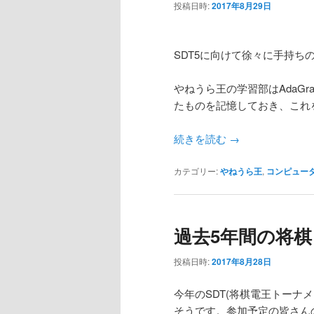
投稿日時:
2017年8月29日
ン
テ
テ
ン
SDT5に向けて徐々に手持ち
ン
ツ
やねうら王の学習部はAdaG
たものを記憶しておき、これ
ツ
へ
続きを読む
→
へ
移
カテゴリー:
やねうら王
,
コンピュー
移
動
動
過去5年間の将
投稿日時:
2017年8月28日
今年のSDT(将棋電王トーナメ
そうです。参加予定の皆さん