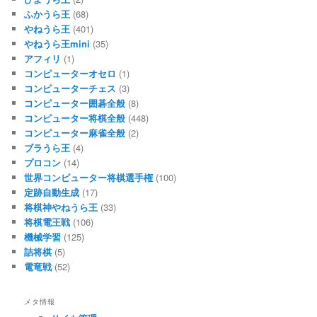
ふかうら王
(68)
やねうら王
(401)
やねうら王mini
(35)
アフィリ
(1)
コンピューターオセロ
(1)
コンピューターチェス
(3)
コンピューター囲碁全般
(8)
コンピューター将棋全般
(448)
コンピューター麻雀全般
(2)
ブラうら王
(4)
プロコン
(14)
世界コンピューター将棋選手権
(100)
定跡自動生成
(17)
将棋神やねうら王
(33)
将棋電王戦
(106)
機械学習
(125)
詰将棋
(5)
電竜戦
(52)
メタ情報