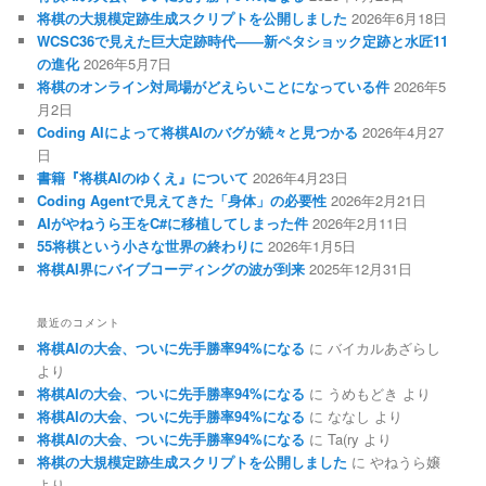
将棋の大規模定跡生成スクリプトを公開しました
2026年6月18日
WCSC36で見えた巨大定跡時代――新ペタショック定跡と水匠11
の進化
2026年5月7日
将棋のオンライン対局場がどえらいことになっている件
2026年5
月2日
Coding AIによって将棋AIのバグが続々と見つかる
2026年4月27
日
書籍『将棋AIのゆくえ』について
2026年4月23日
Coding Agentで見えてきた「身体」の必要性
2026年2月21日
AIがやねうら王をC#に移植してしまった件
2026年2月11日
55将棋という小さな世界の終わりに
2026年1月5日
将棋AI界にバイブコーディングの波が到来
2025年12月31日
最近のコメント
将棋AIの大会、ついに先手勝率94%になる
に
バイカルあざらし
より
将棋AIの大会、ついに先手勝率94%になる
に
うめもどき
より
将棋AIの大会、ついに先手勝率94%になる
に
ななし
より
将棋AIの大会、ついに先手勝率94%になる
に
Ta(ry
より
将棋の大規模定跡生成スクリプトを公開しました
に
やねうら嬢
より