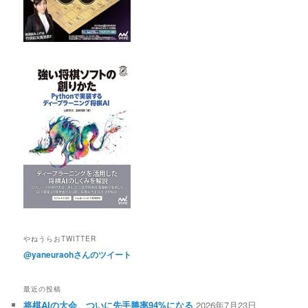
やねうらおTWITTER
@yaneuraohさんのツイート
最近の投稿
将棋AIの大会、ついに先手勝率94%になる
2026年7月23日