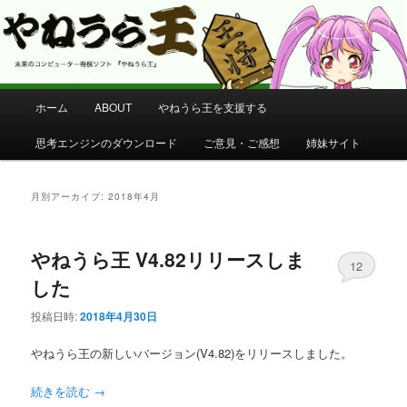
コンピューター将棋 やねうら王 公式サイト
やねうら王 公式サイト
メ
ホーム
ABOUT
やねうら王を支援する
メ
サ
イ
ン
思考エンジンのダウンロード
ご意見・ご感想
姉妹サイト
イ
ブ
メ
ニ
ン
コ
ュ
月別アーカイブ:
2018年4月
ー
コ
ン
やねうら王 V4.82リリースしま
ン
テ
12
した
テ
ン
投稿日時:
2018年4月30日
ン
ツ
やねうら王の新しいバージョン(V4.82)をリリースしました。
ツ
へ
続きを読む
→