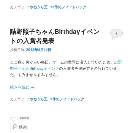
へ
移
カテゴリー:
やねうら王
|
12
件のフィードバック
移
動
詰野照子ちゃんBirthdayイベン
動
1
トの入賞者発表
投稿日時:
2018年4月14日
ここ数ヶ月ぐらい毎日、ゲームの世界に没入していたため、
詰野
照子ちゃんBirthdayイベント
の入賞者を発表するの忘れていまし
た。すみませんすみません。
続きを読む
→
カテゴリー:
やねうら王
|
1
件のフィードバック
サイト内検索
検
索