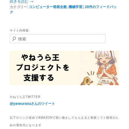
続きを読む
→
へ
移
カテゴリー:
コンピューター将棋全般
,
機械学習
|
28
件のフィードバッ
ク
移
動
動
サイト内検索
検
索
やねうら王TWITTER
@yaneuraouさんのツイート
以下のリンク経由でAMAZONで買い物をしてもらえると将棋ソフト開発のた
めの電気代になります