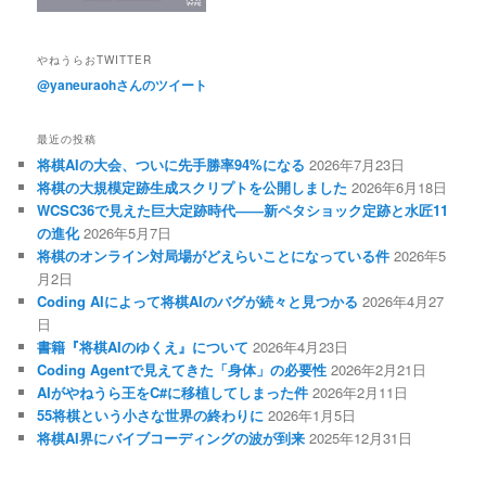
やねうらおTWITTER
@yaneuraohさんのツイート
最近の投稿
将棋AIの大会、ついに先手勝率94%になる
2026年7月23日
将棋の大規模定跡生成スクリプトを公開しました
2026年6月18日
WCSC36で見えた巨大定跡時代――新ペタショック定跡と水匠11
の進化
2026年5月7日
将棋のオンライン対局場がどえらいことになっている件
2026年5
月2日
Coding AIによって将棋AIのバグが続々と見つかる
2026年4月27
日
書籍『将棋AIのゆくえ』について
2026年4月23日
Coding Agentで見えてきた「身体」の必要性
2026年2月21日
AIがやねうら王をC#に移植してしまった件
2026年2月11日
55将棋という小さな世界の終わりに
2026年1月5日
将棋AI界にバイブコーディングの波が到来
2025年12月31日