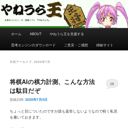
コンピューター将棋 やねうら王 公式サイト
やねうら王 公式サイト
メ
ホーム
ABOUT
やねうら王を支援する
メ
サ
イ
ン
思考エンジンのダウンロード
ご意見・ご感想
姉妹サイト
イ
ブ
メ
ニ
ン
コ
ュ
月別アーカイブ:
2020年7月
ー
コ
ン
将棋AIの棋力計測、こんな方法
ン
テ
28
は駄目だぞ
テ
ン
投稿日時:
2020年7月4日
ン
ツ
ちょっと目についたのですが誰も返答しないようなので軽く私見
を書いておきます。
ツ
へ