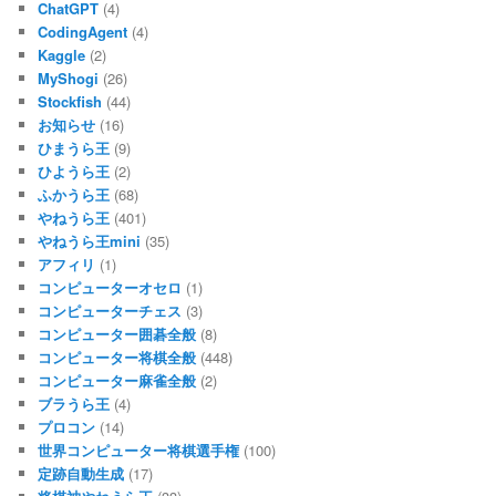
ChatGPT
(4)
CodingAgent
(4)
Kaggle
(2)
MyShogi
(26)
Stockfish
(44)
お知らせ
(16)
ひまうら王
(9)
ひようら王
(2)
ふかうら王
(68)
やねうら王
(401)
やねうら王mini
(35)
アフィリ
(1)
コンピューターオセロ
(1)
コンピューターチェス
(3)
コンピューター囲碁全般
(8)
コンピューター将棋全般
(448)
コンピューター麻雀全般
(2)
ブラうら王
(4)
プロコン
(14)
世界コンピューター将棋選手権
(100)
定跡自動生成
(17)