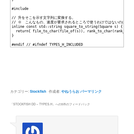
599
600
#include 
601
602
// 升をそこを示す文字列に変換する。
603
// ※　こんなもの、速度が要求されるところで使うわけではないのにinl
604
inline const std::string square_to_string(Square s) {
605
  return{ file_to_char(file_of(s)), rank_to_char(rank_of(s
606
}
607
608
#endif // #ifndef TYPES_H_INCLUDED
カテゴリー:
Stockfish
作成者:
やねうらお
パーマリンク
「
STOCKFISH DD – TYPES.H
」への5件のフィードバック