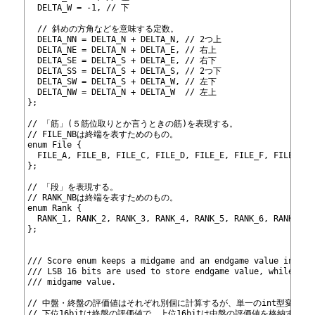
330
  DELTA_W = -1, // 下
331
332
  // 斜めの方角などを意味する定数。
333
  DELTA_NN = DELTA_N + DELTA_N, // 2つ上
334
  DELTA_NE = DELTA_N + DELTA_E, // 右上
335
  DELTA_SE = DELTA_S + DELTA_E, // 右下
336
  DELTA_SS = DELTA_S + DELTA_S, // 2つ下
337
  DELTA_SW = DELTA_S + DELTA_W, // 左下
338
  DELTA_NW = DELTA_N + DELTA_W  // 左上
339
};
340
341
// 「筋」(５筋位取りとか言うときの筋)を表現する。
342
// FILE_NBは終端を表すためのもの。
343
enum File {
344
  FILE_A, FILE_B, FILE_C, FILE_D, FILE_E, FILE_F, FILE_G, 
345
};
346
347
// 「段」を表現する。
348
// RANK_NBは終端を表すためのもの。
349
enum Rank {
350
  RANK_1, RANK_2, RANK_3, RANK_4, RANK_5, RANK_6, RANK_7, 
351
};
352
353
354
/// Score enum keeps a midgame and an endgame value in a s
355
/// LSB 16 bits are used to store endgame value, while upp
356
/// midgame value.
357
358
// 中盤・終盤の評価値はそれぞれ別個に計算するが、単一のint型変数に
359
// 下位16bitは終盤の評価値で、上位16bitは中盤の評価値を格納する。