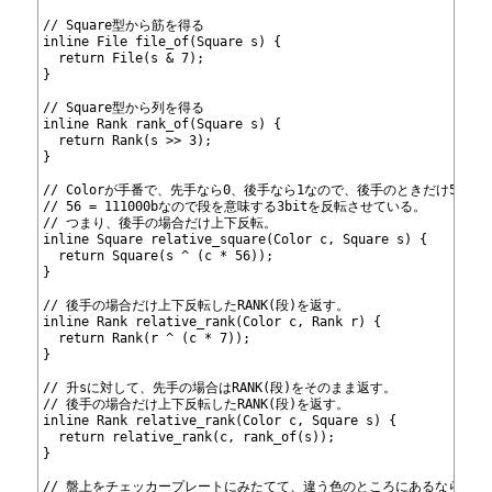
509
510
// Square型から筋を得る
511
inline File file_of(Square s) {
512
  return File(s & 7);
513
}
514
515
// Square型から列を得る
516
inline Rank rank_of(Square s) {
517
  return Rank(s >> 3);
518
}
519
520
// Colorが手番で、先手なら0、後手なら1なので、後手のときだけ56でx
521
// 56 = 111000bなので段を意味する3bitを反転させている。
522
// つまり、後手の場合だけ上下反転。
523
inline Square relative_square(Color c, Square s) {
524
  return Square(s ^ (c * 56));
525
}
526
527
// 後手の場合だけ上下反転したRANK(段)を返す。
528
inline Rank relative_rank(Color c, Rank r) {
529
  return Rank(r ^ (c * 7));
530
}
531
532
// 升sに対して、先手の場合はRANK(段)をそのまま返す。
533
// 後手の場合だけ上下反転したRANK(段)を返す。
534
inline Rank relative_rank(Color c, Square s) {
535
  return relative_rank(c, rank_of(s));
536
}
537
538
// 盤上をチェッカープレートにみたてて、違う色のところにあるならばtr