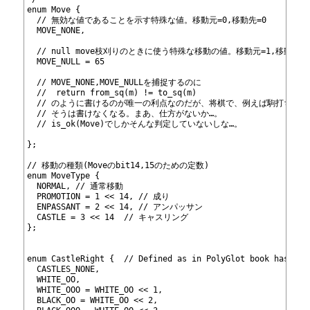
151
enum Move {
152
  // 無効な値であることを示す特殊な値。移動元=0,移動先=0
153
  MOVE_NONE,
154
155
  // null move枝刈りのときに使う特殊な移動の値。移動元=1,移動先=1 ( 
156
  MOVE_NULL = 65
157
158
  // MOVE_NONE,MOVE_NULLを捕捉するのに
159
  //  return from_sq(m) != to_sq(m)
160
  // のように書けるのが唯一の利点なのだが、将棋で、例えば駒打ちをfr
161
  // そうは書けなくなる。まあ、仕方がないか…。
162
  // is_ok(Move)でしかそんな判定していないしな…。
163
164
};
165
166
// 移動の種類(Moveのbit14,15のための定数)
167
enum MoveType {
168
  NORMAL, // 通常移動
169
  PROMOTION = 1 << 14, // 成り
170
  ENPASSANT = 2 << 14, // アンパッサン
171
  CASTLE = 3 << 14  // キャスリング
172
};
173
174
175
enum CastleRight {  // Defined as in PolyGlot book hash ke
176
  CASTLES_NONE,
177
  WHITE_OO,
178
  WHITE_OOO = WHITE_OO << 1,
179
  BLACK_OO = WHITE_OO << 2,