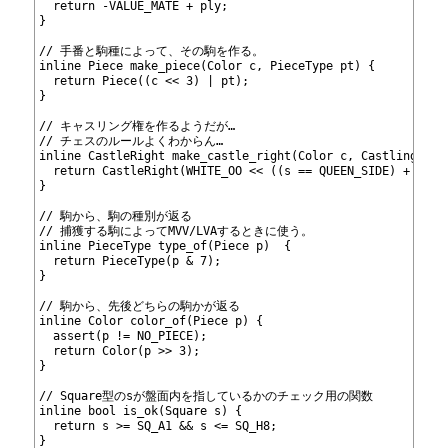
479
  return -VALUE_MATE + ply;
480
}
481
482
// 手番と駒種によって、その駒を作る。
483
inline Piece make_piece(Color c, PieceType pt) {
484
  return Piece((c << 3) | pt);
485
}
486
487
// キャスリング権を作るようだが…
488
// チェスのルールよくわからん…
489
inline CastleRight make_castle_right(Color c, CastlingSide
490
  return CastleRight(WHITE_OO << ((s == QUEEN_SIDE) + 2 * 
491
}
492
493
// 駒から、駒の種別が返る
494
// 捕獲する駒によってMVV/LVAするときに使う。
495
inline PieceType type_of(Piece p)  {
496
  return PieceType(p & 7);
497
}
498
499
// 駒から、先後どちらの駒かが返る
500
inline Color color_of(Piece p) {
501
  assert(p != NO_PIECE);
502
  return Color(p >> 3);
503
}
504
505
// Square型のsが盤面内を指しているかのチェック用の関数
506
inline bool is_ok(Square s) {
507
  return s >= SQ_A1 && s <= SQ_H8;
508
}