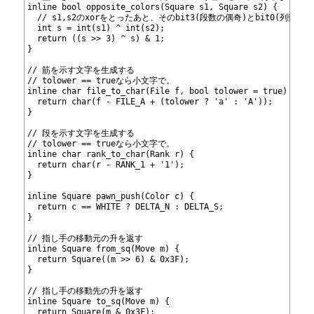
539
inline bool opposite_colors(Square s1, Square s2) {
540
  // s1,s2のxorをとったあと、そのbit3(段数の偶奇)とbit0(列数
541
  int s = int(s1) ^ int(s2);
542
  return ((s >> 3) ^ s) & 1;
543
}
544
545
// 筋を示す文字を生成する
546
// tolower == trueなら小文字で。
547
inline char file_to_char(File f, bool tolower = true) {
548
  return char(f - FILE_A + (tolower ? 'a' : 'A'));
549
}
550
551
// 段を示す文字を生成する
552
// tolower == trueなら小文字で。
553
inline char rank_to_char(Rank r) {
554
  return char(r - RANK_1 + '1');
555
}
556
557
inline Square pawn_push(Color c) {
558
  return c == WHITE ? DELTA_N : DELTA_S;
559
}
560
561
// 指し手の移動元の升を返す
562
inline Square from_sq(Move m) {
563
  return Square((m >> 6) & 0x3F);
564
}
565
566
// 指し手の移動先の升を返す
567
inline Square to_sq(Move m) {
568
  return Square(m & 0x3F);