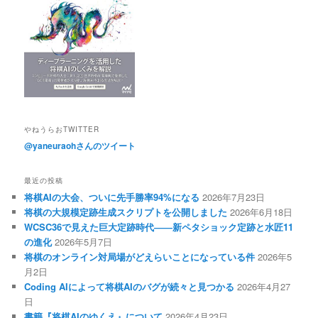
やねうらおTWITTER
@yaneuraohさんのツイート
最近の投稿
将棋AIの大会、ついに先手勝率94%になる
2026年7月23日
将棋の大規模定跡生成スクリプトを公開しました
2026年6月18日
WCSC36で見えた巨大定跡時代――新ペタショック定跡と水匠11
の進化
2026年5月7日
将棋のオンライン対局場がどえらいことになっている件
2026年5
月2日
Coding AIによって将棋AIのバグが続々と見つかる
2026年4月27
日
書籍『将棋AIのゆくえ』について
2026年4月23日