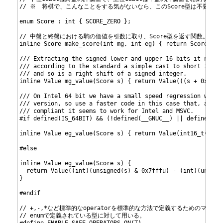
360
// ※　将棋で、こんなことをする気がないなら、このScore型は不要。
361
362
enum Score : int { SCORE_ZERO };
363
364
// 中盤と終盤における駒の価値を引数に取り、Score型を返す関数。
365
inline Score make_score(int mg, int eg) { return Score((mg
366
367
/// Extracting the signed lower and upper 16 bits it not s
368
/// according to the standard a simple cast to short is im
369
/// and so is a right shift of a signed integer.
370
inline Value mg_value(Score s) { return Value(((s + 0x8000
371
372
/// On Intel 64 bit we have a small speed regression with 
373
/// version, so use a faster code in this case that, altho
374
/// compliant it seems to work for Intel and MSVC.
375
#if defined(IS_64BIT) && (!defined(__GNUC__) || defined(__
376
377
inline Value eg_value(Score s) { return Value(int16_t(s & 
378
379
#else
380
381
inline Value eg_value(Score s) {
382
  return Value((int)(unsigned(s) & 0x7fffu) - (int)(unsign
383
}
384
385
#endif
386
387
// +,-,*など標準的なoperatorを標準的な方法で定義するためのマクロ
388
// enumで定義されている型に対して用いる。
389
#define ENABLE_SAFE_OPERATORS_ON(T)                       