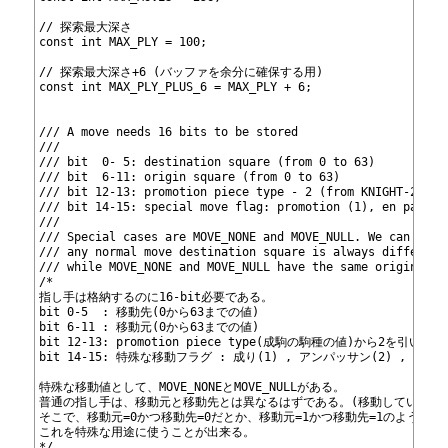
121
122
// 探索最大深さ
123
const int MAX_PLY = 100;
124
125
// 探索最大深さ+6 (バッファを余分に確保する用)
126
const int MAX_PLY_PLUS_6 = MAX_PLY + 6;
127
128
129
/// A move needs 16 bits to be stored
130
///
131
/// bit  0- 5: destination square (from 0 to 63)
132
/// bit  6-11: origin square (from 0 to 63)
133
/// bit 12-13: promotion piece type - 2 (from KNIGHT-2 to 
134
/// bit 14-15: special move flag: promotion (1), en passan
135
///
136
/// Special cases are MOVE_NONE and MOVE_NULL. We can snea
137
/// any normal move destination square is always different
138
/// while MOVE_NONE and MOVE_NULL have the same origin and
139
/*
140
指し手は格納するのに16-bit必要である。
141
bit 0-5  : 移動先(0から63までの値)
142
bit 6-11 : 移動元(0から63までの値)
143
bit 12-13: promotion piece type(成駒の駒種の値)から2を引いた値(
144
bit 14-15: 特殊な移動フラグ : 成り(1) , アンパッサン(2) , キャ
145
146
特殊な移動値として、MOVE_NONEとMOVE_NULLがある。
147
普通の指し手は、移動元と移動先とは異なるはずである。(移動していない
148
そこで、移動元=0かつ移動先=0だとか、移動元=1かつ移動先=1のような
149
これを特殊な用途に使うことが出来る。
150
*/