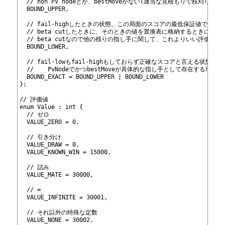
210
  // non PV nodeとか、bestMoveがない(適当な見積もりで枝刈り
211
  BOUND_UPPER,
212
213
  // fail-highしたときの状態。この局面のスコアの最低保証値であり、
214
  // beta cutしたときに、そのときの値を置換表に格納するときに使う
215
  // beta cutなので他の残りの指し手に関して、これよりいい評価
216
  BOUND_LOWER,
217
218
  // fail-lowもfail-highもしておらず正確なスコアと言える状態
219
  // 	PvNodeでかつbestMoveが具体的な指し手として存在する場
220
  BOUND_EXACT = BOUND_UPPER | BOUND_LOWER
221
};
222
223
// 評価値
224
enum Value : int {
225
  // ゼロ
226
  VALUE_ZERO = 0,
227
228
  // 引き分け
229
  VALUE_DRAW = 0,
230
  VALUE_KNOWN_WIN = 15000,
231
232
  // 詰み
233
  VALUE_MATE = 30000,
234
235
  // ∞
236
  VALUE_INFINITE = 30001,
237
238
  // それ以外の特殊な定数
239
  VALUE_NONE = 30002,