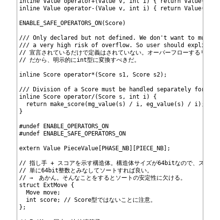
419
inline Value operator+(Value v, int i) { return Value(int(
420
inline Value operator-(Value v, int i) { return Value(int(
421
422
ENABLE_SAFE_OPERATORS_ON(Score)
423
424
/// Only declared but not defined. We don't want to multip
425
/// a very high risk of overflow. So user should explicitl
426
// 宣言されているだけで定義はされていない。オーバーフローするリス
427
// だから、明示的にint型に変換すべきだ。
428
429
inline Score operator*(Score s1, Score s2);
430
431
/// Division of a Score must be handled separately for eac
432
inline Score operator/(Score s, int i) {
433
  return make_score(mg_value(s) / i, eg_value(s) / i);
434
}
435
436
#undef ENABLE_OPERATORS_ON
437
#undef ENABLE_SAFE_OPERATORS_ON
438
439
extern Value PieceValue[PHASE_NB][PIECE_NB];
440
441
// 指し手 + スコアを示す構造体。構造体サイズが64bitなので、スコ
442
// 単に64bit整数とみなしてソートすれば良い。 
443
// →　あかん。そんなことをするとソートの安定性に欠ける。
444
struct ExtMove {
445
  Move move;
446
  int score; // Score型ではないことに注意。
447
};
448