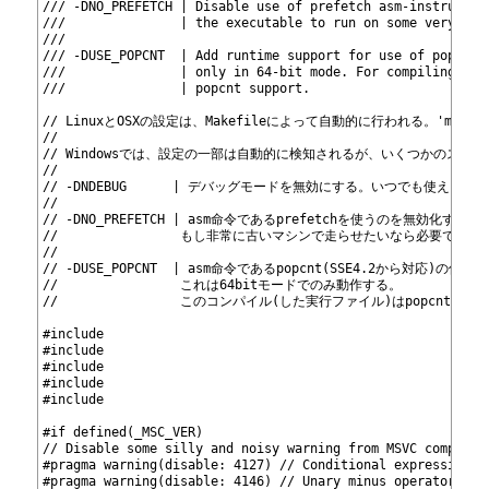
31
/// -DNO_PREFETCH | Disable use of prefetch asm-instructio
32
///               | the executable to run on some very old
33
///
34
/// -DUSE_POPCNT  | Add runtime support for use of popcnt 
35
///               | only in 64-bit mode. For compiling req
36
///               | popcnt support.
37
38
// LinuxとOSXの設定は、Makefileによって自動的に行われる。'make 
39
//
40
// Windowsでは、設定の一部は自動的に検知されるが、いくつかのス
41
//
42
// -DNDEBUG      | デバッグモードを無効にする。いつでも使える。
43
//
44
// -DNO_PREFETCH | asm命令であるprefetchを使うのを無効化する。
45
//                もし非常に古いマシンで走らせたいなら必要である
46
//
47
// -DUSE_POPCNT  | asm命令であるpopcnt(SSE4.2から対
48
//                これは64bitモードでのみ動作する。
49
//                このコンパイル(した実行ファイル)はpopcn
50
51
#include 
52
#include 
53
#include 
54
#include 
55
#include 
56
57
#if defined(_MSC_VER)
58
// Disable some silly and noisy warning from MSVC compiler
59
#pragma warning(disable: 4127) // Conditional expression i
60
#pragma warning(disable: 4146) // Unary minus operator app