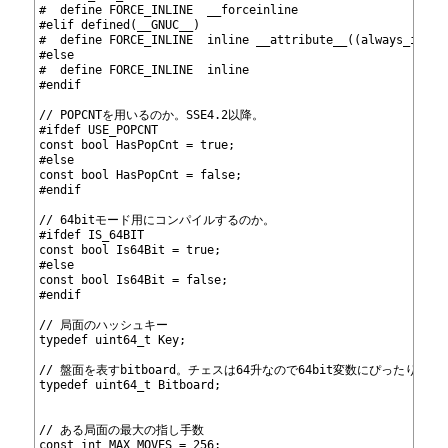
91
#  define FORCE_INLINE  __forceinline
92
#elif defined(__GNUC__)
93
#  define FORCE_INLINE  inline __attribute__((always_inlin
94
#else
95
#  define FORCE_INLINE  inline
96
#endif
97
98
// POPCNTを用いるのか。SSE4.2以降。
99
#ifdef USE_POPCNT
100
const bool HasPopCnt = true;
101
#else
102
const bool HasPopCnt = false;
103
#endif
104
105
// 64bitモード用にコンパイルするのか。
106
#ifdef IS_64BIT
107
const bool Is64Bit = true;
108
#else
109
const bool Is64Bit = false;
110
#endif
111
112
// 局面のハッシュキー
113
typedef uint64_t Key;
114
115
// 盤面を表すbitboard。チェスは64升なので64bit変数にぴったり収ま
116
typedef uint64_t Bitboard;
117
118
119
// ある局面の最大の指し手数
120
const int MAX_MOVES = 256;