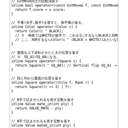
449
// ExtMove同士の比較演算子
450
inline bool operator<(const ExtMove& f, const ExtMove& s) 
451
  return f.score < s.score;
452
}
453
454
// 手番(先手,後手)を渡すと、相手番が返る。
455
inline Color operator~(Color c) {
456
  return Color(c ^ BLACK);
457
  // ※　将棋ではWHITEが後手で、これを1にするならBLACKとXORし
458
  // ここ、XORするならColor(c ^ (BLACK + WHITE))みたい
459
}
460
461
// 盤面を上下反転させたときの位置を返す
462
// ※　SQ_A1→SQ_A8になる。
463
inline Square operator~(Square s) {
464
  return Square(s ^ SQ_A8); // Vertical flip SQ_A1 -> SQ_A
465
}
466
467
// 段と列から盤面の位置を返す
468
inline Square operator|(File f, Rank r) {
469
  return Square((r << 3) | f);
470
}
471
472
// N手で詰ませられるを表す定数を返す
473
inline Value mate_in(int ply) {
474
  return VALUE_MATE - ply;
475
}
476
477
// N手で詰まされるを表す定数を返す
478
inline Value mated_in(int ply) {