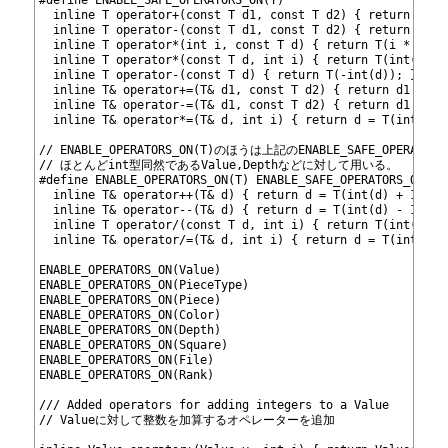
390
  inline T operator+(const T d1, const T d2) { return T(in
391
  inline T operator-(const T d1, const T d2) { return T(in
392
  inline T operator*(int i, const T d) { return T(i * int(
393
  inline T operator*(const T d, int i) { return T(int(d) *
394
  inline T operator-(const T d) { return T(-int(d)); }    
395
  inline T& operator+=(T& d1, const T d2) { return d1 = d1
396
  inline T& operator-=(T& d1, const T d2) { return d1 = d1
397
  inline T& operator*=(T& d, int i) { return d = T(int(d) 
398
399
// ENABLE_OPERATORS_ON(T)のほうは上記のENABLE_SAFE_OPERA
400
// ほとんどint型同然であるValue,Depthなどに対して用いる。
401
#define ENABLE_OPERATORS_ON(T) ENABLE_SAFE_OPERATORS_ON(T)
402
  inline T& operator++(T& d) { return d = T(int(d) + 1); }
403
  inline T& operator--(T& d) { return d = T(int(d) - 1); }
404
  inline T operator/(const T d, int i) { return T(int(d) /
405
  inline T& operator/=(T& d, int i) { return d = T(int(d) 
406
407
ENABLE_OPERATORS_ON(Value)
408
ENABLE_OPERATORS_ON(PieceType)
409
ENABLE_OPERATORS_ON(Piece)
410
ENABLE_OPERATORS_ON(Color)
411
ENABLE_OPERATORS_ON(Depth)
412
ENABLE_OPERATORS_ON(Square)
413
ENABLE_OPERATORS_ON(File)
414
ENABLE_OPERATORS_ON(Rank)
415
416
/// Added operators for adding integers to a Value
417
// Valueに対して整数を加算するオペレーターを追加
418