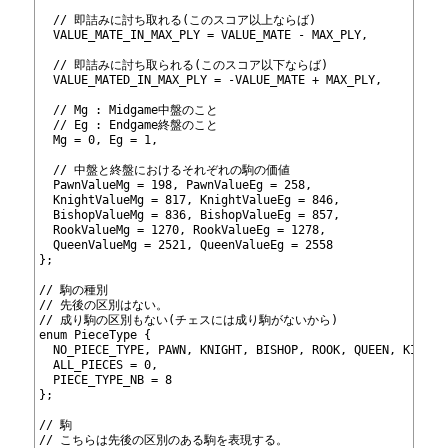
240
241
  // 即詰みに討ち取れる(このスコア以上ならば)
242
  VALUE_MATE_IN_MAX_PLY = VALUE_MATE - MAX_PLY,
243
244
  // 即詰みに討ち取られる(このスコア以下ならば)
245
  VALUE_MATED_IN_MAX_PLY = -VALUE_MATE + MAX_PLY,
246
247
  // Mg : Midgame中盤のこと
248
  // Eg : Endgame終盤のこと
249
  Mg = 0, Eg = 1,
250
251
  // 中盤と終盤におけるそれぞれの駒の価値
252
  PawnValueMg = 198, PawnValueEg = 258,
253
  KnightValueMg = 817, KnightValueEg = 846,
254
  BishopValueMg = 836, BishopValueEg = 857,
255
  RookValueMg = 1270, RookValueEg = 1278,
256
  QueenValueMg = 2521, QueenValueEg = 2558
257
};
258
259
// 駒の種別
260
// 先後の区別はない。
261
// 成り駒の区別もない(チェスには成り駒がないから)
262
enum PieceType {
263
  NO_PIECE_TYPE, PAWN, KNIGHT, BISHOP, ROOK, QUEEN, KING,
264
  ALL_PIECES = 0,
265
  PIECE_TYPE_NB = 8
266
};
267
268
// 駒
269
// こちらは先後の区別のある駒を表現する。