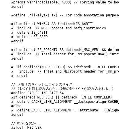
61
#pragma warning(disable: 4800) // Forcing value to bool 't
62
#endif
63
64
#define unlikely(x) (x) // For code annotation purposes
65
66
#if defined(_WIN64) && !defined(IS_64BIT)
67
#  include 
 // MSVC popcnt and bsfq instrinsics
68
#  define IS_64BIT
69
#  define USE_BSFQ
70
#endif
71
72
#if defined(USE_POPCNT) && defined(_MSC_VER) && defined(__
73
#  include 
 // Intel header for _mm_popcnt_u64() intrinsic
74
#endif
75
76
#  if !defined(NO_PREFETCH) && (defined(__INTEL_COMPILER) 
77
#   include 
 // Intel and Microsoft header for _mm_prefetc
78
#  endif
79
80
// メモリのキャッシュラインのサイズ
81
// (1バイト目を読み込むと、後続の64バイトが読み込まれる。)
82
#define CACHE_LINE_SIZE 64
83
#if defined(_MSC_VER) || defined(__INTEL_COMPILER)
84
#  define CACHE_LINE_ALIGNMENT __declspec(align(CACHE_LINE
85
#else
86
#  define CACHE_LINE_ALIGNMENT  __attribute__ ((aligned(CA
87
#endif
88
89
// MSVCなのか
90
#ifdef _MSC_VER