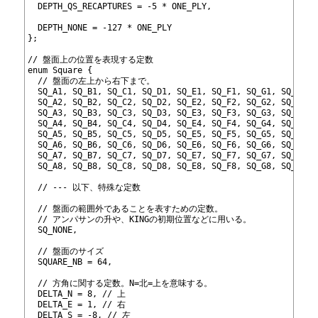
300
  DEPTH_QS_RECAPTURES = -5 * ONE_PLY,
301
302
  DEPTH_NONE = -127 * ONE_PLY
303
};
304
305
// 盤面上の位置を表現する定数
306
enum Square {
307
  // 盤面の左上から右下まで。
308
  SQ_A1, SQ_B1, SQ_C1, SQ_D1, SQ_E1, SQ_F1, SQ_G1, SQ_H1,
309
  SQ_A2, SQ_B2, SQ_C2, SQ_D2, SQ_E2, SQ_F2, SQ_G2, SQ_H2,
310
  SQ_A3, SQ_B3, SQ_C3, SQ_D3, SQ_E3, SQ_F3, SQ_G3, SQ_H3,
311
  SQ_A4, SQ_B4, SQ_C4, SQ_D4, SQ_E4, SQ_F4, SQ_G4, SQ_H4,
312
  SQ_A5, SQ_B5, SQ_C5, SQ_D5, SQ_E5, SQ_F5, SQ_G5, SQ_H5,
313
  SQ_A6, SQ_B6, SQ_C6, SQ_D6, SQ_E6, SQ_F6, SQ_G6, SQ_H6,
314
  SQ_A7, SQ_B7, SQ_C7, SQ_D7, SQ_E7, SQ_F7, SQ_G7, SQ_H7,
315
  SQ_A8, SQ_B8, SQ_C8, SQ_D8, SQ_E8, SQ_F8, SQ_G8, SQ_H8,
316
317
  // --- 以下、特殊な定数
318
319
  // 盤面の範囲外であることを表すための定数。
320
  // アンパサンの升や、KINGの初期位置などに用いる。
321
  SQ_NONE,
322
323
  // 盤面のサイズ
324
  SQUARE_NB = 64,
325
326
  // 方角に関する定数。N=北=上を意味する。
327
  DELTA_N = 8, // 上
328
  DELTA_E = 1, // 右
329
  DELTA_S = -8, // 左