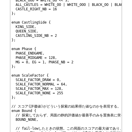
180
  BLACK_OOO = WHITE_OO << 3,
181
  ALL_CASTLES = WHITE_OO | WHITE_OOO | BLACK_OO | BLACK_OO
182
  CASTLE_RIGHT_NB = 16
183
};
184
185
enum CastlingSide {
186
  KING_SIDE,
187
  QUEEN_SIDE,
188
  CASTLING_SIDE_NB = 2
189
};
190
191
enum Phase {
192
  PHASE_ENDGAME,
193
  PHASE_MIDGAME = 128,
194
  MG = 0, EG = 1, PHASE_NB = 2
195
};
196
197
enum ScaleFactor {
198
  SCALE_FACTOR_DRAW = 0,
199
  SCALE_FACTOR_NORMAL = 64,
200
  SCALE_FACTOR_MAX = 128,
201
  SCALE_FACTOR_NONE = 255
202
};
203
204
// スコア(評価値)がどういう探索の結果得た値なのかを表現する。
205
enum Bound {
206
  // 探索しておらず、局面の静的評価値か最善手のみを置換表に突っ込
207
  BOUND_NONE,
208
209
  // fail-lowしたときの状態。この局面のスコアの最大値であり、このn