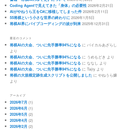
Coding Agentで見えてきた「身体」の必要性
2026年2月21日
AIがやねうら王をC#に移植してしまった件
2026年2月11日
55将棋という小さな世界の終わりに
2026年1月5日
将棋AI界にバイブコーディングの波が到来
2025年12月31日
最近のコメント
将棋AIの大会、ついに先手勝率94%になる
に
バイカルあざらし
より
将棋AIの大会、ついに先手勝率94%になる
に
うめもどき
より
将棋AIの大会、ついに先手勝率94%になる
に
ななし
より
将棋AIの大会、ついに先手勝率94%になる
に
Ta(ry
より
将棋の大規模定跡生成スクリプトを公開しました
に
やねうら嬢
より
アーカイブ
2026年7月
(1)
2026年6月
(1)
2026年5月
(2)
2026年4月
(2)
2026年2月
(2)