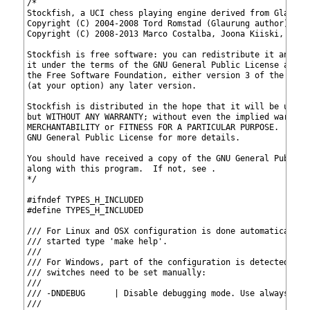
1
/*
へ
2
Stockfish, a UCI chess playing engine derived from Glaurun
3
Copyright (C) 2004-2008 Tord Romstad (Glaurung author)
4
Copyright (C) 2008-2013 Marco Costalba, Joona Kiiski, Tord
移
5
6
Stockfish is free software: you can redistribute it and/or
7
it under the terms of the GNU General Public License as pu
動
8
the Free Software Foundation, either version 3 of the Lice
9
(at your option) any later version.
10
11
Stockfish is distributed in the hope that it will be usefu
12
but WITHOUT ANY WARRANTY; without even the implied warrant
13
MERCHANTABILITY or FITNESS FOR A PARTICULAR PURPOSE.  See 
14
GNU General Public License for more details.
15
16
You should have received a copy of the GNU General Public 
17
along with this program.  If not, see 
.
18
*/
19
20
#ifndef TYPES_H_INCLUDED
21
#define TYPES_H_INCLUDED
22
23
/// For Linux and OSX configuration is done automatically 
24
/// started type 'make help'.
25
///
26
/// For Windows, part of the configuration is detected aut
27
/// switches need to be set manually:
28
///
29
/// -DNDEBUG      | Disable debugging mode. Use always.
30
///