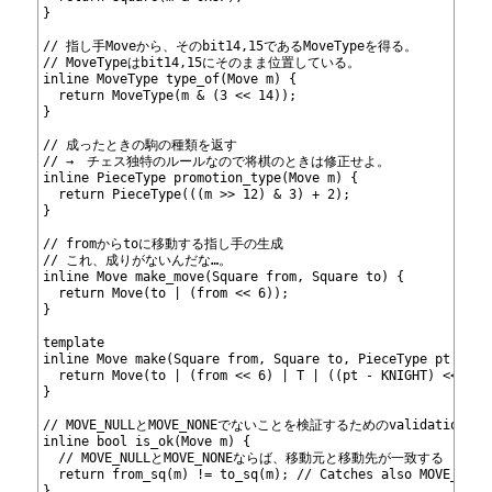
569
}
570
571
// 指し手Moveから、そのbit14,15であるMoveTypeを得る。
572
// MoveTypeはbit14,15にそのまま位置している。
573
inline MoveType type_of(Move m) {
574
  return MoveType(m & (3 << 14));
575
}
576
577
// 成ったときの駒の種類を返す
578
// →　チェス独特のルールなので将棋のときは修正せよ。
579
inline PieceType promotion_type(Move m) {
580
  return PieceType(((m >> 12) & 3) + 2);
581
}
582
583
// fromからtoに移動する指し手の生成
584
// これ、成りがないんだな…。
585
inline Move make_move(Square from, Square to) {
586
  return Move(to | (from << 6));
587
}
588
589
template
590
inline Move make(Square from, Square to, PieceType pt = KN
591
  return Move(to | (from << 6) | T | ((pt - KNIGHT) << 12)
592
}
593
594
// MOVE_NULLとMOVE_NONEでないことを検証するためのvalidation。
595
inline bool is_ok(Move m) {
596
  // MOVE_NULLとMOVE_NONEならば、移動元と移動先が一致する
597
  return from_sq(m) != to_sq(m); // Catches also MOVE_NULL
598
}