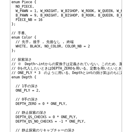
270
enum Piece {
271
  NO_PIECE,
272
  W_PAWN = 1, W_KNIGHT, W_BISHOP, W_ROOK, W_QUEEN, W_KING,
273
  B_PAWN = 9, B_KNIGHT, B_BISHOP, B_ROOK, B_QUEEN, B_KING,
274
  PIECE_NB = 16
275
};
276
277
// 手番。
278
enum Color {
279
  // 先手, 後手 , 先後なし , 終端
280
  WHITE, BLACK, NO_COLOR, COLOR_NB = 2
281
};
282
283
// 探索深さ
284
// ※　Depthへintからの変換子は定義されていない。このため、直接値
285
// 0を代入したいときはDEPTH_ZEROを用いる。定数を用いたいときは、
286
// ONE_PLY * 3　のように用いる。Depthとintの掛け算はのちに定義
287
enum Depth {
288
289
  // 1手の深さ
290
  ONE_PLY = 2,
291
292
  // 0手の深さ
293
  DEPTH_ZERO = 0 * ONE_PLY,
294
295
  // 静止探索の深さ
296
  DEPTH_QS_CHECKS = 0 * ONE_PLY,
297
  DEPTH_QS_NO_CHECKS = -1 * ONE_PLY,
298
299
  // 静止探索のリキャプチャーの深さ