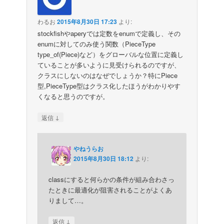
わるお
2015年8月30日 17:23
より:
stockfishやaperyでは定数をenumで定義し、その
enumに対してのみ使う関数（PieceType
type_of(Piece)など）をグローバルな位置に定義し
ていることが多いように見受けられるのですが、
クラスにしないのはなぜでしょうか？特にPiece
型,PieceType型はクラス化したほうがわかりやす
くなると思うのですが。
↓
返信
やねうらお
2015年8月30日 18:12
より:
classにすると何らかの条件が組み合わさっ
たときに最適化が阻害されることがよくあ
りまして…。
↓
返信