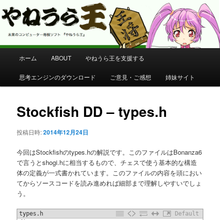
コンピューター将棋 やねうら王 公式サイト
やねうら王 公式サイト
メ
ホーム
ABOUT
やねうら王を支援する
メ
イ
ン
思考エンジンのダウンロード
ご意見・ご感想
姉妹サイト
イ
メ
ニ
ン
ュ
Stockfish DD – types.h
ー
コ
投稿日時:
2014年12月24日
ン
今回はStockfishのtypes.hの解説です。このファイルはBonanza6
で言うとshogi.hに相当するもので、チェスで使う基本的な構造
テ
体の定義が一式書かれています。このファイルの内容を頭におい
てからソースコードを読み進めれば細部まで理解しやすいでしょ
ン
う。
ツ
types.h
Default