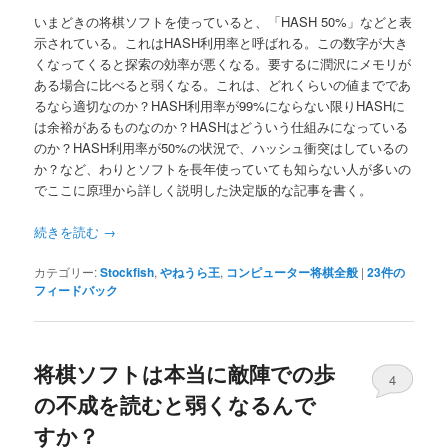
いまどきの将棋ソフトを使っていると、「HASH 50%」などと表
示されている。これはHASH利用率と呼ばれる。この数字が大き
くなってくると探索の効率が悪くなる。要するに潤沢にメモリが
ある場合に比べると弱くなる。これは、どれくらいの値までであ
るなら適切なのか？HASH利用率が99%にならない限りHASHに
は余裕があるものなのか？HASHはどういう仕組みになっている
のか？HASH利用率が50%の状況で、ハッシュ衝突はしているの
か？など、わりとソフトを長年使っていても知らない人が多いの
でここに原理から詳しく説明した決定版的な記事を書く。
続きを読む
→
カテゴリー:
Stockfish
,
やねうら王
,
コンピューター将棋全般
|
23
件の
フィードバック
将棋ソフトは本当に敵陣での歩
4
の不成を読むと弱くなるんで
すか？