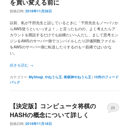
を買い変える前に
投稿日時:
2018年11月28日
以前、私が千田先生と話しているときに「千田先生もノーパソか
らAWS使うといいっすよ！」と言ったものの、よく考えたらア
カウントを開設するだけでも結構たいへんだし、まして思考エン
ジンをAWSのサーバー側でコンパイルしたり評価関数ファイル
をAWSのサーバー側に転送したりするのも一筋縄ではいかな
い。
続きを読む
→
カテゴリー:
MyShogi
,
やねうら王
,
将棋神やねうら王
|
10
件のフィード
バック
【決定版】コンピュータ将棋の
23
HASHの概念について詳しく
投稿日時:
2018年11月18日