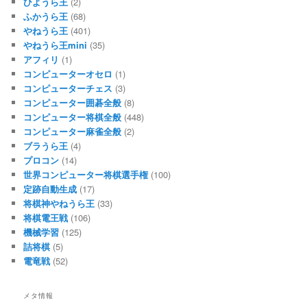
ひようら王
(2)
ふかうら王
(68)
やねうら王
(401)
やねうら王mini
(35)
アフィリ
(1)
コンピューターオセロ
(1)
コンピューターチェス
(3)
コンピューター囲碁全般
(8)
コンピューター将棋全般
(448)
コンピューター麻雀全般
(2)
ブラうら王
(4)
プロコン
(14)
世界コンピューター将棋選手権
(100)
定跡自動生成
(17)
将棋神やねうら王
(33)
将棋電王戦
(106)
機械学習
(125)
詰将棋
(5)
電竜戦
(52)
メタ情報