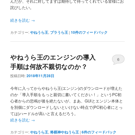
んだが、それに対してまずは期待して待ってくれている皆様にお
へ
移
詫びしたい。
移
動
続きを読む
→
動
カテゴリー:
やねうら王
,
ブラうら王
|
10
件のフィードバック
やねうら王のエンジンの導入
6
手順は何故不親切なのか？
投稿日時:
2018年11月28日
今年に入ってからやねうら王(エンジン)のダウンロードが増えた
のか「導入手順をもっと親切に書いてください！」というPC初
心者からの悲鳴が後を絶たないが、まあ、GUIとエンジン本体と
を別個にダウンロードしないといけない時点で(PC初心者にとっ
ては)ハードルが高いと言えるだろう。
続きを読む
→
カテゴリー:
やねうら王
,
将棋神やねうら王
|
6
件のフィードバック