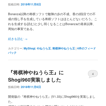
投稿日時:
2018年11月8日
Bonanza以降の将棋ソフトで敵陣の歩の不成、香の2段目での不
成の指し手を生成している将棋ソフトはほとんどないだろう。こ
れを生成する(読む)と少し弱くなることはBonanzaの発表以降、
周知の事実である。
続きを読む
→
カテゴリー:
MyShogi
,
やねうら王
,
将棋神やねうら王
|
4
件のフィード
バック
『将棋神やねうら王』に
4
Shogi960実装しました
投稿日時:
2018年11月6日
開発版の『将棋神やねうら王』(V1.33)にShogi960を実装しまし
た。