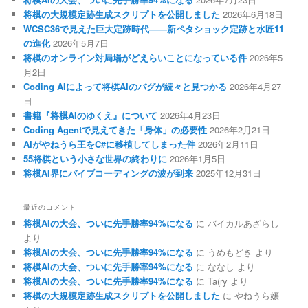
将棋の大規模定跡生成スクリプトを公開しました
2026年6月18日
WCSC36で見えた巨大定跡時代――新ペタショック定跡と水匠11
の進化
2026年5月7日
将棋のオンライン対局場がどえらいことになっている件
2026年5
月2日
Coding AIによって将棋AIのバグが続々と見つかる
2026年4月27
日
書籍『将棋AIのゆくえ』について
2026年4月23日
Coding Agentで見えてきた「身体」の必要性
2026年2月21日
AIがやねうら王をC#に移植してしまった件
2026年2月11日
55将棋という小さな世界の終わりに
2026年1月5日
将棋AI界にバイブコーディングの波が到来
2025年12月31日
最近のコメント
将棋AIの大会、ついに先手勝率94%になる
に
バイカルあざらし
より
将棋AIの大会、ついに先手勝率94%になる
に
うめもどき
より
将棋AIの大会、ついに先手勝率94%になる
に
ななし
より
将棋AIの大会、ついに先手勝率94%になる
に
Ta(ry
より
将棋の大規模定跡生成スクリプトを公開しました
に
やねうら嬢