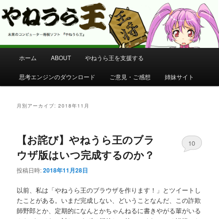
コンピューター将棋 やねうら王 公式サイト
やねうら王 公式サイト
メ
ホーム
ABOUT
やねうら王を支援する
メ
サ
イ
ン
思考エンジンのダウンロード
ご意見・ご感想
姉妹サイト
イ
ブ
メ
ニ
ン
コ
ュ
月別アーカイブ:
2018年11月
ー
コ
ン
【お詫び】やねうら王のブラ
ン
テ
10
ウザ版はいつ完成するのか？
テ
ン
投稿日時:
2018年11月28日
ン
ツ
以前、私は「やねうら王のブラウザを作ります！」とツイートし
たことがある。いまだ完成しない、どいうことなんだ、この詐欺
ツ
へ
師野郎とか、定期的になんとかちゃんねるに書きやがる輩がいる