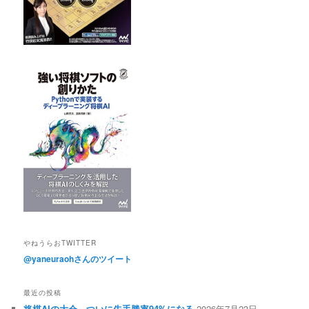
やねうらおTWITTER
@yaneuraohさんのツイート
最近の投稿
将棋AIの大会、ついに先手勝率94%になる
2026年7月23日