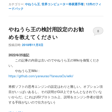
カテゴリー:
やねうら王
,
世界コンピューター将棋選手権
|
12
件のフィ
ードバック
やねうら王の検討用設定のお勧
8
めを教えてください
投稿日時:
2018年11月3日
2022/6/25追記
この記事の内容は古いのでやねうら王のWikiを御覧くださ
い。
やねうら王Wiki :
https://github.com/yaneurao/YaneuraOu/wiki/
将棋ソフトの思考エンジンの設定はわりと難しい。オプション項
目がいっぱいあるし、その説明がGUI上できちんとなされていな
いからだ。(これはUSIプロトコル上、説明をエンジン作者が提供
する手段がないので仕方がない)