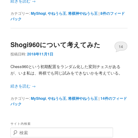
続きを読む
→
カテゴリー:
MyShogi
,
やねうら王
,
将棋神やねうら王
|
8
件のフィード
バック
Shogi960について考えてみた
14
投稿日時:
2018年11月1日
Chess960という初期配置をランダム化した変則チェスがある
が、いま私は、将棋でも同じ試みをできないかを考えている。
続きを読む
→
カテゴリー:
MyShogi
,
やねうら王
,
将棋神やねうら王
|
14
件のフィード
バック
サイト内検索
検
索