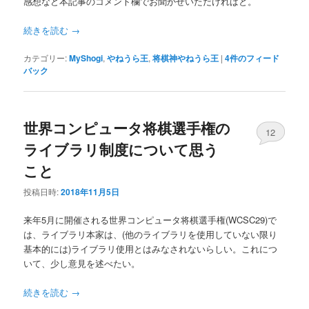
感想など本記事のコメント欄でお聞かせいただければと。
続きを読む
→
カテゴリー:
MyShogi
,
やねうら王
,
将棋神やねうら王
|
4
件のフィード
バック
世界コンピュータ将棋選手権の
12
ライブラリ制度について思う
こと
投稿日時:
2018年11月5日
来年5月に開催される世界コンピュータ将棋選手権(WCSC29)で
は、ライブラリ本家は、(他のライブラリを使用していない限り
基本的には)ライブラリ使用とはみなされないらしい。これにつ
いて、少し意見を述べたい。
続きを読む
→