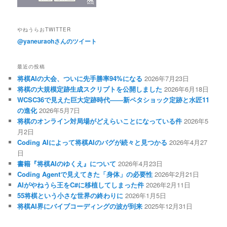
やねうらおTWITTER
@yaneuraohさんのツイート
最近の投稿
将棋AIの大会、ついに先手勝率94%になる
2026年7月23日
将棋の大規模定跡生成スクリプトを公開しました
2026年6月18日
WCSC36で見えた巨大定跡時代――新ペタショック定跡と水匠11
の進化
2026年5月7日
将棋のオンライン対局場がどえらいことになっている件
2026年5
月2日
Coding AIによって将棋AIのバグが続々と見つかる
2026年4月27
日
書籍『将棋AIのゆくえ』について
2026年4月23日
Coding Agentで見えてきた「身体」の必要性
2026年2月21日
AIがやねうら王をC#に移植してしまった件
2026年2月11日
55将棋という小さな世界の終わりに
2026年1月5日
将棋AI界にバイブコーディングの波が到来
2025年12月31日