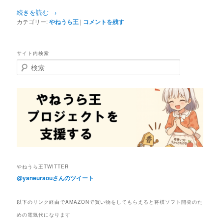
へ
移
続きを読む
→
カテゴリー:
やねうら王
|
コメントを残す
移
動
動
サイト内検索
検
索
やねうら王TWITTER
@yaneuraouさんのツイート
以下のリンク経由でAMAZONで買い物をしてもらえると将棋ソフト開発のた
めの電気代になります