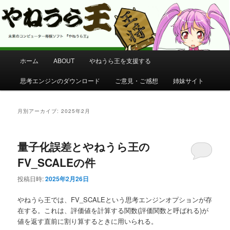
コンピューター将棋 やねうら王 公式サイト
やねうら王 公式サイト
メ
ホーム
ABOUT
やねうら王を支援する
メ
サ
イ
ン
思考エンジンのダウンロード
ご意見・ご感想
姉妹サイト
イ
ブ
メ
ニ
ン
コ
ュ
月別アーカイブ:
2025年2月
ー
コ
ン
量子化誤差とやねうら王の
ン
テ
FV_SCALEの件
テ
ン
投稿日時:
2025年2月26日
ン
ツ
やねうら王では、FV_SCALEという思考エンジンオプションが存
在する。これは、評価値を計算する関数(評価関数と呼ばれる)が
ツ
へ
値を返す直前に割り算するときに用いられる。