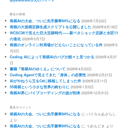
@yaneuraohさんのツイート
最近の投稿
将棋AIの大会、ついに先手勝率94%になる
2026年7月23日
将棋の大規模定跡生成スクリプトを公開しました
2026年6月18日
WCSC36で見えた巨大定跡時代――新ペタショック定跡と水匠11
の進化
2026年5月7日
将棋のオンライン対局場がどえらいことになっている件
2026年5
月2日
Coding AIによって将棋AIのバグが続々と見つかる
2026年4月27
日
書籍『将棋AIのゆくえ』について
2026年4月23日
Coding Agentで見えてきた「身体」の必要性
2026年2月21日
AIがやねうら王をC#に移植してしまった件
2026年2月11日
55将棋という小さな世界の終わりに
2026年1月5日
将棋AI界にバイブコーディングの波が到来
2025年12月31日
最近のコメント
将棋AIの大会、ついに先手勝率94%になる
に
バイカルあざらし
より
将棋AIの大会、ついに先手勝率94%になる
に
うめもどき
より