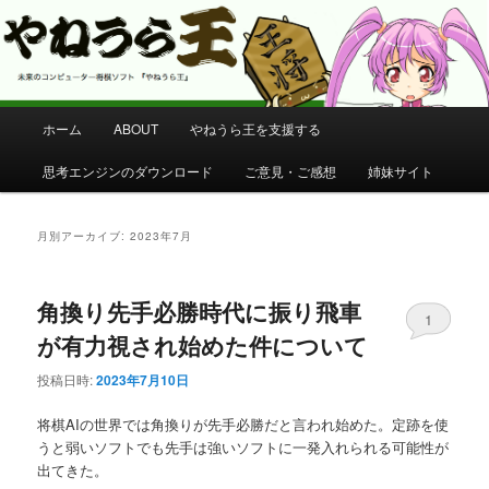
コンピューター将棋 やねうら王 公式サイト
やねうら王 公式サイト
メ
ホーム
ABOUT
やねうら王を支援する
メ
サ
イ
ン
思考エンジンのダウンロード
ご意見・ご感想
姉妹サイト
イ
ブ
メ
ニ
ン
コ
ュ
月別アーカイブ:
2023年7月
ー
コ
ン
角換り先手必勝時代に振り飛車
ン
テ
1
が有力視され始めた件について
テ
ン
投稿日時:
2023年7月10日
ン
ツ
将棋AIの世界では角換りが先手必勝だと言われ始めた。定跡を使
うと弱いソフトでも先手は強いソフトに一発入れられる可能性が
ツ
へ
出てきた。