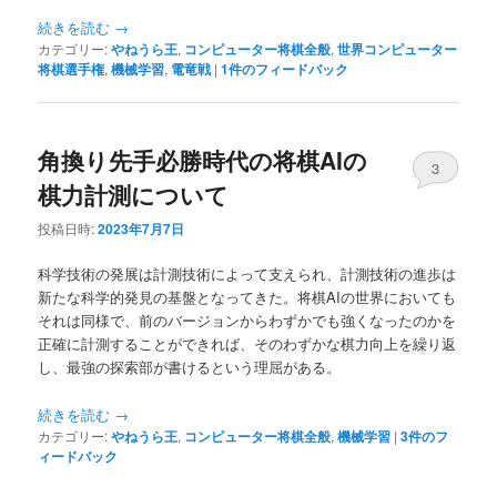
へ
移
続きを読む
→
カテゴリー:
やねうら王
,
コンピューター将棋全般
,
世界コンピューター
移
動
将棋選手権
,
機械学習
,
電竜戦
|
1
件のフィードバック
動
角換り先手必勝時代の将棋AIの
3
棋力計測について
投稿日時:
2023年7月7日
科学技術の発展は計測技術によって支えられ、計測技術の進歩は
新たな科学的発見の基盤となってきた。将棋AIの世界においても
それは同様で、前のバージョンからわずかでも強くなったのかを
正確に計測することができれば、そのわずかな棋力向上を繰り返
し、最強の探索部が書けるという理屈がある。
続きを読む
→
カテゴリー:
やねうら王
,
コンピューター将棋全般
,
機械学習
|
3
件のフ
ィードバック