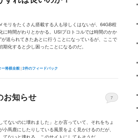
メモリをたくさん搭載する人も珍しくはないが、64GB程
化に時間がわりとかかる。USIプロトコルでは時間のかか
eady”が送られてきたあとに行うことになっているが、ここで
初期化すると少し困ったことになるのだ。
ター将棋全般
|
2
件のフィードバック
のお知らせ
7
してないのに壊れました」とか言っていて、それをちょ
が小馬鹿にしたりしている風景をよく見かけるのだが、
してないと壊れる。このサイトにしてもそうだ。