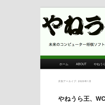
コンピューター将棋 やねうら王
やねうら王 
メ
ホーム
ABOUT
やねう
メ
サ
イ
ン
イ
ブ
メ
月別アーカイブ:
2020年1月
ニ
ン
コ
ュ
ー
やねうら王、WC
コ
ン