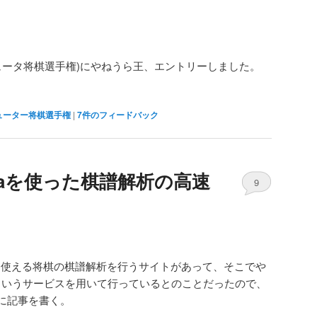
ンピュータ将棋選手権)にやねうら王、エントリーしました。
ューター将棋選手権
|
7
件のフィードバック
mbdaを使った棋譜解析の高速
9
から使える将棋の棋譜解析を行うサイトがあって、そこでや
bdaというサービスを用いて行っているとのことだったので、
に記事を書く。