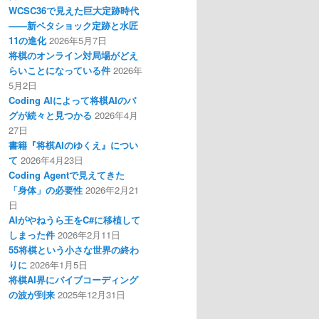
WCSC36で見えた巨大定跡時代
――新ペタショック定跡と水匠
11の進化
2026年5月7日
将棋のオンライン対局場がどえ
らいことになっている件
2026年
5月2日
Coding AIによって将棋AIのバ
グが続々と見つかる
2026年4月
27日
書籍『将棋AIのゆくえ』につい
て
2026年4月23日
Coding Agentで見えてきた
「身体」の必要性
2026年2月21
日
AIがやねうら王をC#に移植して
しまった件
2026年2月11日
55将棋という小さな世界の終わ
りに
2026年1月5日
将棋AI界にバイブコーディング
の波が到来
2025年12月31日