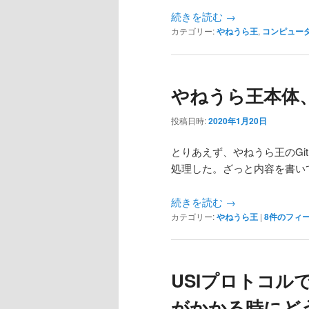
続きを読む
→
カテゴリー:
やねうら王
,
コンピュー
やねうら王本体
投稿日時:
2020年1月20日
とりあえず、やねうら王のGit
処理した。ざっと内容を書い
続きを読む
→
カテゴリー:
やねうら王
|
8
件のフィ
USIプロトコルで
がかかる時にど