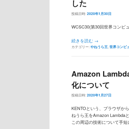
した
ン
テ
投稿日時:
2020年1月30日
テ
ン
WCSC30(第30回世界コ
ン
ツ
続きを読む
→
カテゴリー:
やねうら王
,
世界コンピ
ツ
へ
へ
移
Amazon La
移
動
化について
動
投稿日時:
2020年1月27日
KENTOという、ブラウザ
ねうら王をAmazon Lam
この周辺の技術について手短