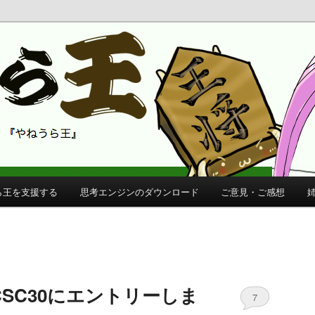
 公式サイト
公式サイト
ら王を支援する
思考エンジンのダウンロード
ご意見・ご感想
SC30にエントリーしま
7