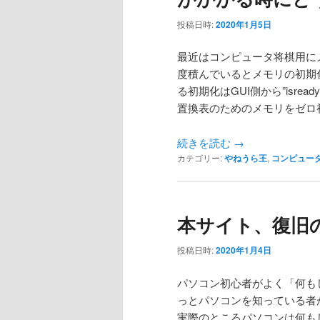
投稿日時:
2020年1月5日
最近はコンピュータ将棋用に
度積んでいるとメモリの初期
る初期化はGUI側から”isr
置換表のためのメモリをゼロ
続きを読む
→
カテゴリー:
やねうら王
,
コンピュー
本サイト、復旧
投稿日時:
2020年1月4日
パソコン初心者がよく「何も
っとパソコンを知っている者
実際のところパソコンは何も