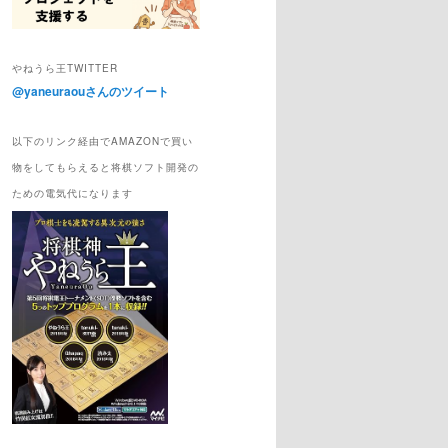
やねうら王TWITTER
@yaneuraouさんのツイート
以下のリンク経由でAMAZONで買い
物をしてもらえると将棋ソフト開発の
ための電気代になります