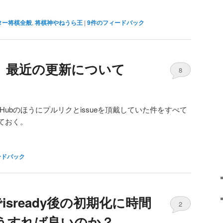
ター将棋全般
,
将棋神やねうら王
|
9
件のフィードバック
、最近の更新について
8
Hubのほうにプルリクとissueを頂戴していた件をすべて
ておく。
ードバック
isready後の初期化に時間
2
うすれば良いのか？