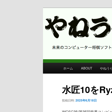
コンピューター将棋 やねうら王
やねうら王 
メ
ホーム
ABOUT
やねう
メ
イ
ン
イ
メ
水匠10をRyz
ニ
ン
ュ
投稿日時:
2025年6月18日
ー
コ
WCSC35(第35回世界コ