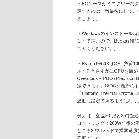
・PCケースがミニタワーな
定するのは一番最後にして、
ましょう。
・Windowsのインストール
なくて詰むので、BypassNRO
てみてください。)
・Ryzen 9950XはCPU
用するとさすがにCPUを痛め
Overclock ⇨ PBO (Precision
定できます。BIOSを最新
「Platform Thermal T
温度に設定できるようになり
例えば、室温20°だと85°
ロットリングで200W前後の
ところ32スレッドで探索速度は4
程度でした。