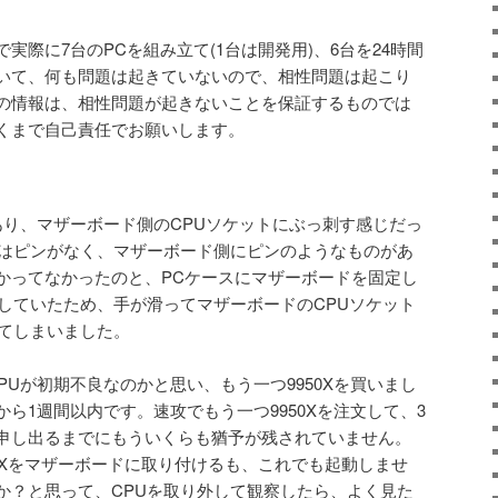
実際に7台のPCを組み立て(1台は開発用)、6台を24時間
いて、何も問題は起きていないので、相性問題は起こり
の情報は、相性問題が起きないことを保証するものでは
くまで自己責任でお願いします。
あり、マザーボード側のCPUソケットにぶっ刺す感じだっ
にはピンがなく、マザーボード側にピンのようなものがあ
かってなかったのと、PCケースにマザーボードを固定し
をしていたため、手が滑ってマザーボードのCPUソケット
してしまいました。
PUが初期不良なのかと思い、もう一つ9950Xを買いまし
ら1週間以内です。速攻でもう一つ9950Xを注文して、3
申し出るまでにもういくらも猶予が残されていません。
0Xをマザーボードに取り付けるも、これでも起動しませ
か？と思って、CPUを取り外して観察したら、よく見た