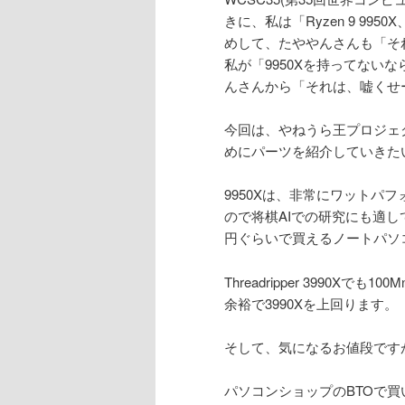
きに、私は「Ryzen 9 9
ン
めして、たややんさんも「そ
私が「9950Xを持ってない
テ
んさんから「それは、嘘くせ
ン
今回は、やねうら王プロジェク
めにパーツを紹介していきた
ツ
9950Xは、非常にワットパフ
へ
ので将棋AIでの研究にも適して
円ぐらいで買えるノートパソ
移
Threadripper 3990X
動
余裕で3990Xを上回ります。
そして、気になるお値段です
パソコンショップのBTOで買