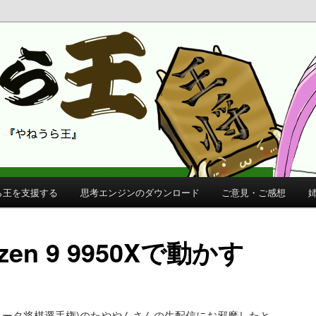
 公式サイト
公式サイト
ら王を支援する
思考エンジンのダウンロード
ご意見・ご感想
en 9 9950Xで動かす
ンピュータ将棋選手権)のたややんさんの生配信にお邪魔したと