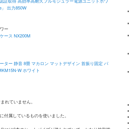
S Gold認証取得 高効率高耐久フルモジュラー電源ユニットホワ
e」 出力850W
タワー
ーケース NX200M
ター 静音 8畳 マカロン マットデザイン 首振り固定 パ
KM15N-W ホワイト
含まれていません。
ーに付属しているものを使いました。