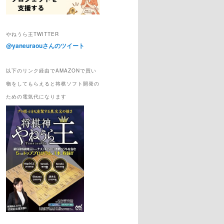
やねうら王TWITTER
@yaneuraouさんのツイート
以下のリンク経由でAMAZONで買い
物をしてもらえると将棋ソフト開発の
ための電気代になります