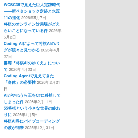
WCSC36で見えた巨大定跡時代
――新ペタショック定跡と水匠
11の進化
2026年5月7日
将棋のオンライン対局場がどえ
らいことになっている件
2026年
5月2日
Coding AIによって将棋AIのバ
グが続々と見つかる
2026年4月
27日
書籍『将棋AIのゆくえ』につい
て
2026年4月23日
Coding Agentで見えてきた
「身体」の必要性
2026年2月21
日
AIがやねうら王をC#に移植して
しまった件
2026年2月11日
55将棋という小さな世界の終わ
りに
2026年1月5日
将棋AI界にバイブコーディング
の波が到来
2025年12月31日