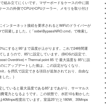
ので組み立てにくいです。マザーボードをケースの中に固
ケースの外側でCPUやCPUクーラー、メモリを取り付け
時にインターネット接続を要求されるとWiFiのドライバーが
で回避しました。(「oobe\BypassNRO.cmd」で検索し
負荷100%にすると95°まで温度が上がります。これで24時間運
てしまうので、85°に設定しています。(BIOSの設定で、
 Boost Overdrive) ⇨ Thermal point 85 で 最大温度を 85°に設
のものにアップデートした後は、この設定がなくなり、
hrottle Limit」を摂氏で設定できる項目が追加されており、自由な
ました。)
に設定していると最大温度である85°まであがり、サーマルス
消費電力となるようです。この状態で、水匠10を動かした
0Mnps程度出ています。室温25°だと180W、35Mnps