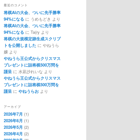
最近のコメント
将棋AIの大会、ついに先手勝率
94%になる
に
うめもどき
より
将棋AIの大会、ついに先手勝率
94%になる
に
Ta(ry
より
将棋の大規模定跡生成スクリプ
トを公開しました
に
やねうら
嬢
より
やねうら王公式からクリスマス
プレゼントに詰将棋500万問を
謹呈
に
水凪沙れいな
より
やねうら王公式からクリスマス
プレゼントに詰将棋500万問を
謹呈
に
やねうらお
より
アーカイブ
2026年7月
(1)
2026年6月
(1)
2026年5月
(2)
2026年4月
(2)