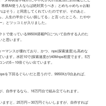
950X、将棋AI使う人ならば絶対買うべき」とめちゃめちゃお勧
れはそう」と同意してくれていたのですが、そのあと、
なら、人生の半分ぐらい損してる」と言ったところ、たやや
ー」とツッコミが入りました。
トで使っている9950X搭載PCについて自作する人のた
いと思います。
ォーマンスが優れており、かつ、nps(探索速度)も高めな
います。水匠10で(探索速度が)40Mnps程度でます。5万
コンの5～10倍ぐらい出ています。
でも100Mnpsを下回るぐらいだと思うので、9950Xが3台あれば、
が、自作するなら、16万円台で組み立てられます。
いますと、25万円～30万円ぐらいしますが、自作すれば