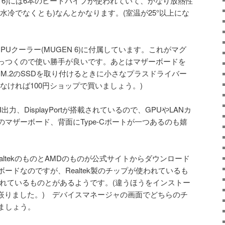
N 6)には6本のヒートパイプが使われていて、かなり放熱性
水冷でなくとも)なんとかなります。(室温が25°以上にな
PUクーラー(MUGEN 6)に付属しています。これがマグ
っつくので使い勝手が良いです。あとはマザーボードを
M.2のSSDを取り付けるときに小さなプラスドライバー
なければ100円ショップで買いましょう。)
出力、DisplayPortが搭載されているので、GPUやLANカ
マザーボード、背面にType-Cポートが一つあるのも嬉
altekのものとAMDのものが公式サイトからダウンロード
ードなのですが、Realtek製のチップが使われているも
われているものとがあるようです。(違うほうをインストー
て嵌りました。) デバイスマネージャの画面でどちらのチ
ましょう。