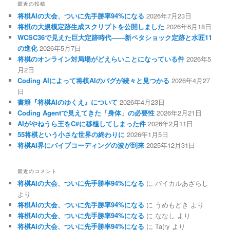
最近の投稿
将棋AIの大会、ついに先手勝率94%になる
2026年7月23日
将棋の大規模定跡生成スクリプトを公開しました
2026年6月18日
WCSC36で見えた巨大定跡時代――新ペタショック定跡と水匠11
の進化
2026年5月7日
将棋のオンライン対局場がどえらいことになっている件
2026年5
月2日
Coding AIによって将棋AIのバグが続々と見つかる
2026年4月27
日
書籍『将棋AIのゆくえ』について
2026年4月23日
Coding Agentで見えてきた「身体」の必要性
2026年2月21日
AIがやねうら王をC#に移植してしまった件
2026年2月11日
55将棋という小さな世界の終わりに
2026年1月5日
将棋AI界にバイブコーディングの波が到来
2025年12月31日
最近のコメント
将棋AIの大会、ついに先手勝率94%になる
に
バイカルあざらし
より
将棋AIの大会、ついに先手勝率94%になる
に
うめもどき
より
将棋AIの大会、ついに先手勝率94%になる
に
ななし
より
将棋AIの大会、ついに先手勝率94%になる
に
Ta(ry
より