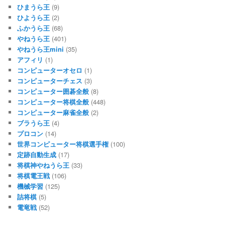
ひまうら王
(9)
ひようら王
(2)
ふかうら王
(68)
やねうら王
(401)
やねうら王mini
(35)
アフィリ
(1)
コンピューターオセロ
(1)
コンピューターチェス
(3)
コンピューター囲碁全般
(8)
コンピューター将棋全般
(448)
コンピューター麻雀全般
(2)
ブラうら王
(4)
プロコン
(14)
世界コンピューター将棋選手権
(100)
定跡自動生成
(17)
将棋神やねうら王
(33)
将棋電王戦
(106)
機械学習
(125)
詰将棋
(5)
電竜戦
(52)