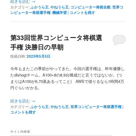
続きを読む
→
へ
移
カテゴリー:
ふかうら王
,
やねうら王
,
コンピューター将棋全般
,
世界コ
ンピューター将棋選手権
,
機械学習
|
コメントを残す
移
動
動
第33回世界コンピュータ将棋選
手権 決勝日の早朝
投稿日時:
2023年5月5日
今年もまたこの季節がやってきた。今回の選手権は、昨年優勝し
たdlshogiチーム、A100×8の8,9台構成だと言うではないか。(つ
まりはA100が6,70基あるってこと) AWSで借りるなら1時間4万
円ぐらいかかる。
続きを読む
→
カテゴリー:
ふかうら王
,
やねうら王
,
世界コンピューター将棋選手権
|
コメントを残す
サイト内検索