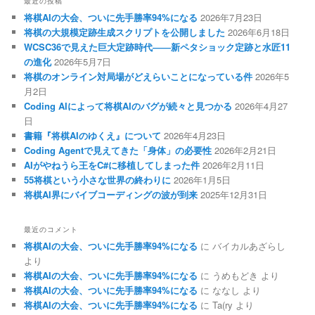
最近の投稿
将棋AIの大会、ついに先手勝率94%になる
2026年7月23日
将棋の大規模定跡生成スクリプトを公開しました
2026年6月18日
WCSC36で見えた巨大定跡時代――新ペタショック定跡と水匠11
の進化
2026年5月7日
将棋のオンライン対局場がどえらいことになっている件
2026年5
月2日
Coding AIによって将棋AIのバグが続々と見つかる
2026年4月27
日
書籍『将棋AIのゆくえ』について
2026年4月23日
Coding Agentで見えてきた「身体」の必要性
2026年2月21日
AIがやねうら王をC#に移植してしまった件
2026年2月11日
55将棋という小さな世界の終わりに
2026年1月5日
将棋AI界にバイブコーディングの波が到来
2025年12月31日
最近のコメント
将棋AIの大会、ついに先手勝率94%になる
に
バイカルあざらし
より
将棋AIの大会、ついに先手勝率94%になる
に
うめもどき
より
将棋AIの大会、ついに先手勝率94%になる
に
ななし
より
将棋AIの大会、ついに先手勝率94%になる
に
Ta(ry
より