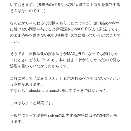
いておきます。(将棋所の作者ならびにUSIプロトコルを批判する
へ
意図はないのです。)
移
なんとかちゃんねるで指摘をもらったのですが、協力詰めsolver
に解けない問題を与えると探索深さがMAX_PLYまで到達してそ
動
のまま応答を返さない(CPU使用率は0%に戻っている)とのことで
した。
そうです。反復深化の探索深さがMAX_PLYになっても解けなか
ったときにどうしていいか、私にはよくわからなかったので何も
処理を書いていなかったからです。
これに対して『詰みません』と表示されるべきではないか？とい
う意見があります。
すなわち、checkmate nomateを出力すべきではないかと。
これはちょっと疑問です。
一般的に言って詰将棋solverの出力する解答には次の3種類があ
ります。