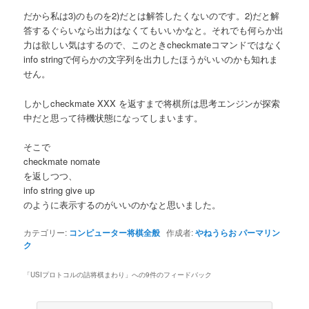
だから私は3)のものを2)だとは解答したくないのです。2)だと解
答するぐらいなら出力はなくてもいいかなと。それでも何らか出
力は欲しい気はするので、このときcheckmateコマンドではなく
info stringで何らかの文字列を出力したほうがいいのかも知れま
せん。
しかしcheckmate XXX を返すまで将棋所は思考エンジンが探索
中だと思って待機状態になってしまいます。
そこで
checkmate nomate
を返しつつ、
info string give up
のように表示するのがいいのかなと思いました。
カテゴリー:
コンピューター将棋全般
作成者:
やねうらお
パーマリン
ク
「
USIプロトコルの詰将棋まわり
」への9件のフィードバック