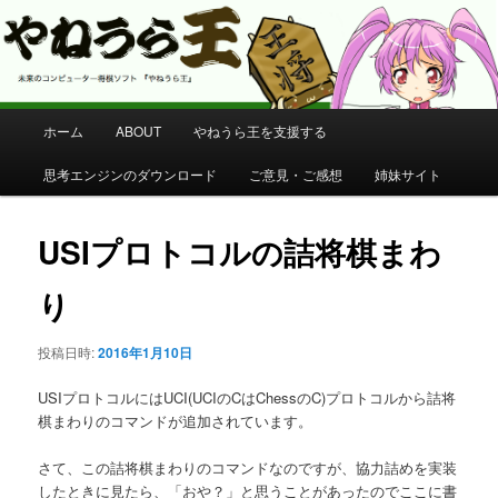
コンピューター将棋 やねうら王 公式サイト
やねうら王 公式サイト
メ
ホーム
ABOUT
やねうら王を支援する
メ
イ
ン
思考エンジンのダウンロード
ご意見・ご感想
姉妹サイト
イ
メ
ニ
ン
ュ
USIプロトコルの詰将棋まわ
ー
コ
り
ン
投稿日時:
2016年1月10日
テ
USIプロトコルにはUCI(UCIのCはChessのC)プロトコルから詰将
ン
棋まわりのコマンドが追加されています。
さて、この詰将棋まわりのコマンドなのですが、協力詰めを実装
ツ
したときに見たら、「おや？」と思うことがあったのでここに書