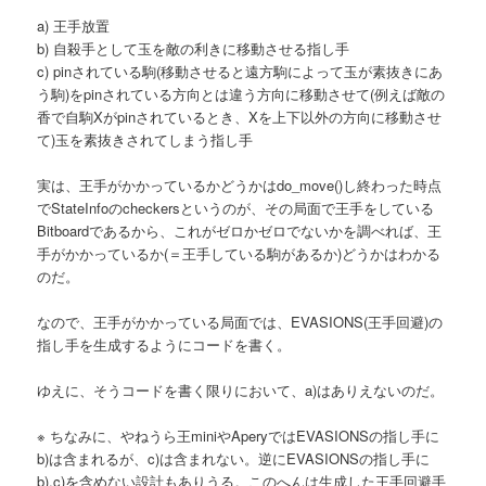
a) 王手放置
b) 自殺手として玉を敵の利きに移動させる指し手
c) pinされている駒(移動させると遠方駒によって玉が素抜きにあ
う駒)をpinされている方向とは違う方向に移動させて(例えば敵の
香で自駒Xがpinされているとき、Xを上下以外の方向に移動させ
て)玉を素抜きされてしまう指し手
実は、王手がかかっているかどうかはdo_move()し終わった時点
でStateInfoのcheckersというのが、その局面で王手をしている
Bitboardであるから、これがゼロかゼロでないかを調べれば、王
手がかかっているか(＝王手している駒があるか)どうかはわかる
のだ。
なので、王手がかかっている局面では、EVASIONS(王手回避)の
指し手を生成するようにコードを書く。
ゆえに、そうコードを書く限りにおいて、a)はありえないのだ。
※ ちなみに、やねうら王miniやAperyではEVASIONSの指し手に
b)は含まれるが、c)は含まれない。逆にEVASIONSの指し手に
b),c)を含めない設計もありうる。このへんは生成した王手回避手