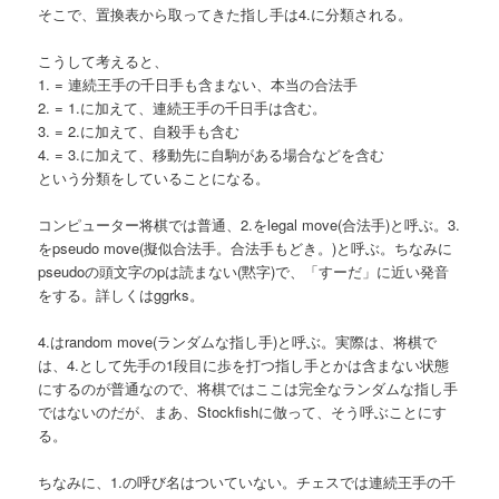
そこで、置換表から取ってきた指し手は4.に分類される。
こうして考えると、
1. = 連続王手の千日手も含まない、本当の合法手
2. = 1.に加えて、連続王手の千日手は含む。
3. = 2.に加えて、自殺手も含む
4. = 3.に加えて、移動先に自駒がある場合などを含む
という分類をしていることになる。
コンピューター将棋では普通、2.をlegal move(合法手)と呼ぶ。3.
をpseudo move(擬似合法手。合法手もどき。)と呼ぶ。ちなみに
pseudoの頭文字のpは読まない(黙字)で、「すーだ」に近い発音
をする。詳しくはggrks。
4.はrandom move(ランダムな指し手)と呼ぶ。実際は、将棋で
は、4.として先手の1段目に歩を打つ指し手とかは含まない状態
にするのが普通なので、将棋ではここは完全なランダムな指し手
ではないのだが、まあ、Stockfishに倣って、そう呼ぶことにす
る。
ちなみに、1.の呼び名はついていない。チェスでは連続王手の千