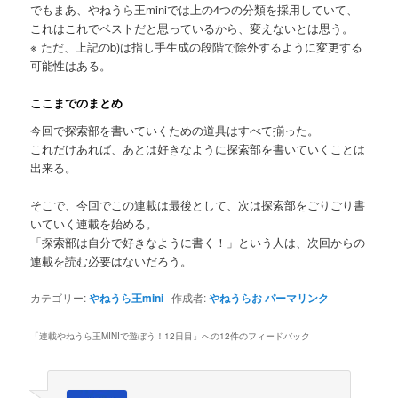
でもまあ、やねうら王miniでは上の4つの分類を採用していて、
これはこれでベストだと思っているから、変えないとは思う。
※ ただ、上記のb)は指し手生成の段階で除外するように変更する
可能性はある。
ここまでのまとめ
今回で探索部を書いていくための道具はすべて揃った。
これだけあれば、あとは好きなように探索部を書いていくことは
出来る。
そこで、今回でこの連載は最後として、次は探索部をごりごり書
いていく連載を始める。
「探索部は自分で好きなように書く！」という人は、次回からの
連載を読む必要はないだろう。
カテゴリー:
やねうら王mini
作成者:
やねうらお
パーマリンク
「
連載やねうら王MINIで遊ぼう！12日目
」への12件のフィードバック