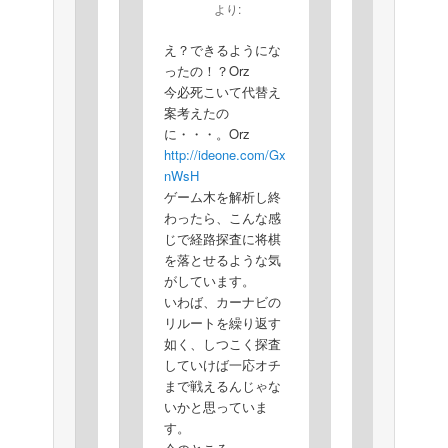
より:
え？できるようにな
ったの！？Orz
今必死こいて代替え
案考えたの
に・・・。Orz
http://ideone.com/Gx
nWsH
ゲーム木を解析し終
わったら、こんな感
じで経路探査に将棋
を落とせるような気
がしています。
いわば、カーナビの
リルートを繰り返す
如く、しつこく探査
していけば一応オチ
まで戦えるんじゃな
いかと思っていま
す。