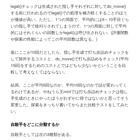
legal()チェックは生成された指し手それぞれに対してdo_move()
する前に行われるのでlegal()での処理を極力軽くすることのほう
が価値が高い。ただし、1つの局面で、平均的には6～10手目ぐら
いの指し手で枝刈りされてしまうので、1つの局面に対して平均
的にはそれぐらいの回数しかlegal()は呼び出されない。(評価関数
や探索の性能によってこの平均回数は異なる。)
仮にここが10回だとしたら、指し手生成で打ち歩詰めチェックを
して除外するコストと、do_move()で打ち歩詰めをチェック(平均
10回)をするためのコストとではどちら少ないかということを比
較して考えなくてはならない。
結局、ここが平均5回なのか、平均10回なのかで話が変わってく
るわけであるが、やねうら王miniでは打ち歩詰めチェックは指し
手生成のときにやったほうがわずかに得ではないかと思ってそう
変更した。探索をきっちり書いてからまた比較テストをしてみた
い。
自殺手をどこに分類するか
自殺手としては次の3種類がある。