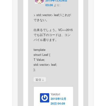
2015年12月26日
03:06
より:
> std::vector
> leaf;\\これが
できない。
出来るでしょう。VC++2015
でも以下のコードは、コン
パイル通ります。
template
struct Leaf {
T Value;
std::vector
> leaf;
};
↓
返信
Yakitori
2015年12月
26日 04:09