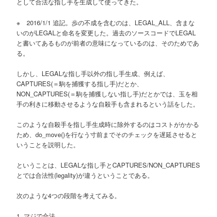
として合法な指し手を生成して使ってきた。
へ
※ 2016/1/1 追記。歩の不成を含むのは、LEGAL_ALL、含まな
移
いのがLEGALと命名を変更した。過去のソースコードでLEGAL
と書いてあるものが前者の意味になっているのは、そのためであ
動
る。
しかし、LEGALな指し手以外の指し手生成、例えば、
CAPTURES(＝駒を捕獲する指し手)だとか、
NON_CAPTURES(＝駒を捕獲しない指し手)だとかでは、玉を相
手の利きに移動させるような自殺手も含まれるという話をした。
このような自殺手を指し手生成時に除外するのはコストがかかる
ため、do_move()を行なう寸前までそのチェックを遅延させると
いうことを説明した。
ということは、LEGALな指し手とCAPTURES/NON_CAPTURES
とでは合法性(legality)が違うということである。
次のような4つの段階を考えてみる。
1. マジで合法