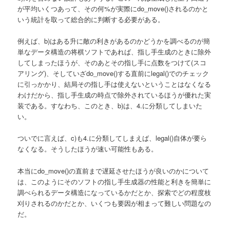
が平均いくつあって、その何%が実際にdo_move()されるのかと
いう統計を取って総合的に判断する必要がある。
例えば、b)はある升に敵の利きがあるのかどうかを調べるのが簡
単なデータ構造の将棋ソフトであれば、指し手生成のときに除外
してしまったほうが、そのあとその指し手に点数をつけて(スコ
アリング)、そしていざdo_move()する直前にlegal()でのチェック
に引っかかり、結局その指し手は使えないということはなくなる
わけだから、指し手生成の時点で除外されているほうが優れた実
装である。すなわち、このとき、b)は、4.に分類してしまいた
い。
ついでに言えば、c)も4.に分類してしまえば、legal()自体が要ら
なくなる。そうしたほうが速い可能性もある。
本当にdo_move()の直前まで遅延させたほうが良いのかについて
は、このようにそのソフトの指し手生成器の性能と利きを簡単に
調べられるデータ構造になっているかだとか、探索でどの程度枝
刈りされるのかだとか、いくつも要因が相まって難しい問題なの
だ。