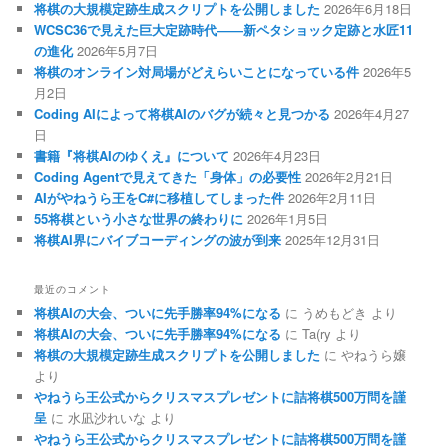
将棋の大規模定跡生成スクリプトを公開しました
2026年6月18日
WCSC36で見えた巨大定跡時代――新ペタショック定跡と水匠11
の進化
2026年5月7日
将棋のオンライン対局場がどえらいことになっている件
2026年5
月2日
Coding AIによって将棋AIのバグが続々と見つかる
2026年4月27
日
書籍『将棋AIのゆくえ』について
2026年4月23日
Coding Agentで見えてきた「身体」の必要性
2026年2月21日
AIがやねうら王をC#に移植してしまった件
2026年2月11日
55将棋という小さな世界の終わりに
2026年1月5日
将棋AI界にバイブコーディングの波が到来
2025年12月31日
最近のコメント
将棋AIの大会、ついに先手勝率94%になる
に
うめもどき
より
将棋AIの大会、ついに先手勝率94%になる
に
Ta(ry
より
将棋の大規模定跡生成スクリプトを公開しました
に
やねうら嬢
より
やねうら王公式からクリスマスプレゼントに詰将棋500万問を謹
呈
に
水凪沙れいな
より
やねうら王公式からクリスマスプレゼントに詰将棋500万問を謹