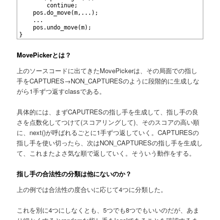
6
		continue;
7
	pos.do_move(m,...);
8
	...
9
	pos.undo_move(m);
10
}
MovePickerとは？
上のソースコードに出てきたMovePickerは、その局面での指し
手をCAPTURES→NON_CAPTURESのように段階的に生成しな
がら1手ずつ返すclassである。
具体的には、まずCAPUTRESの指し手を生成して、指し手の良
さを点数化してつけて(スコアリングして)、そのスコアの高い順
に、next()が呼ばれるごとに1手ずつ返していく。CAPTURESの
指し手を使い切ったら、次はNON_CAPTURESの指し手を生成し
て、これまたよさ気な順で返していく。そういう動作をする。
指し手の合法性の分類は他にないのか？
上の例では合法性の度合いに応じて4つに分類した。
これを別に4つにしなくとも、5つでも8つでもいいのだが、あま