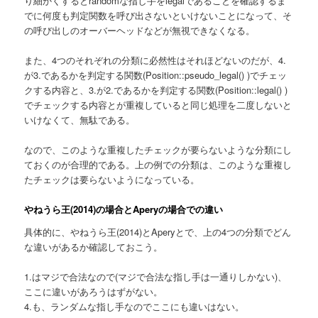
り細かくするとrandomな指し手をlegalであることを確認するま
でに何度も判定関数を呼び出さないといけないことになって、そ
の呼び出しのオーバーヘッドなどが無視できなくなる。
また、4つのそれぞれの分類に必然性はそれほどないのだが、4.
が3.であるかを判定する関数(Position::pseudo_legal() )でチェッ
クする内容と、3.が2.であるかを判定する関数(Position::legal() )
でチェックする内容とが重複していると同じ処理を二度しないと
いけなくて、無駄である。
なので、このような重複したチェックが要らないような分類にし
ておくのが合理的である。上の例での分類は、このような重複し
たチェックは要らないようになっている。
やねうら王(2014)の場合とAperyの場合での違い
具体的に、やねうら王(2014)とAperyとで、上の4つの分類でどん
な違いがあるか確認しておこう。
1.はマジで合法なので(マジで合法な指し手は一通りしかない)、
ここに違いがあろうはずがない。
4.も、ランダムな指し手なのでここにも違いはない。