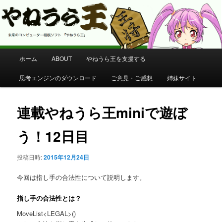
コンピューター将棋 やねうら王 公式サイト
やねうら王 公式サイト
メ
ホーム
ABOUT
やねうら王を支援する
メ
イ
ン
思考エンジンのダウンロード
ご意見・ご感想
姉妹サイト
イ
メ
ニ
ン
ュ
連載やねうら王miniで遊ぼ
ー
コ
う！12日目
ン
投稿日時:
2015年12月24日
テ
今回は指し手の合法性について説明します。
ン
指し手の合法性とは？
ツ
MoveList<LEGAL>()