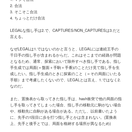
2. 合法
3. そこそこ合法
4. ちょっとだけ合法
LEGALな指し手は2.で、CAPTURES/NON_CAPTURESは3.だと
言える。
なぜLEGALは1.ではないのかと言うと、LEGALには連続王手の
千日手の指し手が含まれるからだ。これはそこまでの経路が問題
となるため、通常、探索において除外すべき指し手である。指し
手生成では局面(＝盤面＋手駒＋手番)のことだけ見て指し手を生
成したい。指し手生成のときに探索のこと（＝その局面にいたる
手順）まで考慮したくないので、LEGALとは言え、1.ではなく2.
なのだ。
また、置換表から取ってきた指し手は、hash衝突で他の局面の指
し手を取ってきてしまった場合、指し手の移動元に駒がない場合
や、移動先に自駒がある場合がある。ただし、以前書いたよう
に、先手の1段目に歩を打つ指し手とかは含まれない。(置換表
上、先手と後手とでは、局面を格納する場所が異なるため)