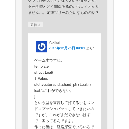
グラフが何のことかよくわかりませんが、
不完全型とどう関係あるのかもよくわかり
ません…。定跡ツリーみたいなものの話？
↓
返信
Yakitori
2015年12月25日 03:01
より:
ゲーム木ですね。
template
struct Leaf{
T Value;
std::vector<std::shard_ptr<Leaf>>
leaf;\\これができない。
};
という型を宣言して打てる手をズン
ドコプッシュバックしていきたいの
ですが、これがまだできないはず
で、困ってるんですよ。
作った後は、経路探査でいろいろで