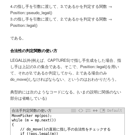
4.の指し手を引数に渡して、3.であるかを判定する関数 →
Position::pseudo_legal()
3.の指し手を引数に渡して、2.であるかを判定する関数 →
Position::legal()
である。
合法性の判定関数の使い方
LEGAL以外(例えば、CAPTURES)で指し手生成をした場合、指
し手は上記の3.の集合である。そこで、Position::legal()を用い
て、それが2.であるか判定してから、2.である場合のみ
do_move()しなければならない、というのはおわかりだろう。
典型的には次のようなコードになる。(いまの説明に関係のない
部分は省略している)
合法手判定関数の使い方
Default
1
MovePicker mp(pos);
2
while (m = mp.next())
3
{
4
	// do_move()の直前に指し手の合法性をチェックする
5
	if (!pos.legal(m))