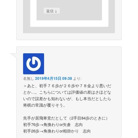
↓
返信
名無し
2019年4月15日 09:38
より:
＞あと、初手７６歩が２６歩や７８金より悪いだ
とか…。こちらについては評価値の差はさほどな
いので誤差かも知れないが、もし本当だとしたら
将棋の常識が覆りそう。
先手が居飛車党だとして（2手目84歩のときに）
初手76歩→角換わりor矢倉 志向
初手26歩→角換わりor相掛かり 志向