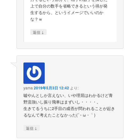
上で自分の数手を省略できるという得が発
生するから、というイメージでいいのか
な？ｗ
↓
返信
yama
2019年5月3日 12:42
より:
嘘やんとしか言えない、いや理屈はわかるけど青
野流強いし振り飛車はまずいし・・・・。
生きてるうちに2手目の成否が問われることが起き
るなんて考えたことなかった(´・ω・｀)
↓
返信