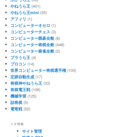
やねうら王
(401)
やねうら王mini
(35)
アフィリ
(1)
コンピューターオセロ
(1)
コンピューターチェス
(3)
コンピューター囲碁全般
(8)
コンピューター将棋全般
(448)
コンピューター麻雀全般
(2)
ブラうら王
(4)
プロコン
(14)
世界コンピューター将棋選手権
(100)
定跡自動生成
(17)
将棋神やねうら王
(33)
将棋電王戦
(106)
機械学習
(125)
詰将棋
(5)
電竜戦
(52)
メタ情報
サイト管理