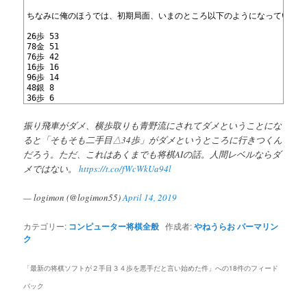
40
41
ちなみに俺のほうでは、初期局面、いまのところ以下のようになっている。5
42
43
26歩 53 
44
78金 51 
45
76歩 42 
46
16歩 16 
47
96歩 14 
48
48銀 8 
49
36歩 6
振り飛車がダメ、横歩取りも青野流にされてダメということにな
ると「そもそも二手目△34歩」がダメというところに行きつくん
だろう。ただ、これはあくまでも将棋AIの話。人間レベルならダ
メではない。
https://t.co/fWcWkUa94l
— logimon (@logimon55)
April 14, 2019
カテゴリー:
コンピューター将棋全般
作成者:
やねうらお
パーマリン
ク
「
最新の将棋ソフトが２手目３４歩を悪手だと言い始めた件
」への18件のフィード
バック