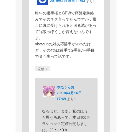
2019年4月16日 11:43
より:
昨年の選手権とGPWで序盤定跡絡
みでそのネタ言ってたんですが，棋
士に真に受けられると困る感があっ
て冗談っぽくしか言えないんです
よ。
shotgunの対技巧勝率が96%だけ
ど，その4%は後手で2手目か4手目
で３４歩って話です。
↓
返信
やねうらお
2019年4月16日
17:49
より:
なるほど。まあ、私のほう
も思う所あって、本日100テ
ラショック定跡公開しまし
た。(｀･ω･´)ｂ