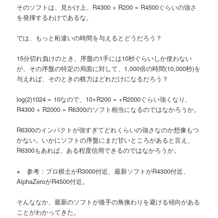
そのソフトは、見かけ上、R4300 + R200 = R4500ぐらいの強さ
へ
を発揮するわけであるな。
移
では、もっと桁違いの時間を与えるとどうだろう？
動
15分切れ負けのとき、序盤の1手には10秒ぐらいしか使わない
が、その序盤の特定の局面に対して、1,000倍の時間(10,000秒)を
与えれば、そのときの棋力はどれだけになるだろう？
log(2)1024 = 10なので、10×R200 = +R2000ぐらい強くなり、
R4300 + R2000 = R6300のソフト相当になるのではなかろうか。
R6300のインパクトが強すぎてどれくらいの強さなのか想像もつ
かない。いかにソフトの序盤にまだ甘いところがあると言え、
R6300もあれば、ある程度信用できるのではなかろうか。
※ 参考：プロ棋士がR3000付近、最新ソフトがR4300付近、
AlphaZeroがR4500付近。
そんななか、最新のソフトが後手の角換わりを避ける傾向がある
ことがわかってきた。