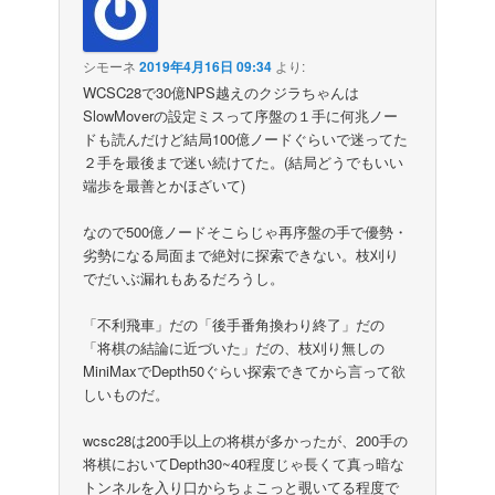
シモーネ
2019年4月16日 09:34
より:
WCSC28で30億NPS越えのクジラちゃんは
SlowMoverの設定ミスって序盤の１手に何兆ノー
ドも読んだけど結局100億ノードぐらいで迷ってた
２手を最後まで迷い続けてた。(結局どうでもいい
端歩を最善とかほざいて)
なので500億ノードそこらじゃ再序盤の手で優勢・
劣勢になる局面まで絶対に探索できない。枝刈り
でだいぶ漏れもあるだろうし。
「不利飛車」だの「後手番角換わり終了」だの
「将棋の結論に近づいた」だの、枝刈り無しの
MiniMaxでDepth50ぐらい探索できてから言って欲
しいものだ。
wcsc28は200手以上の将棋が多かったが、200手の
将棋においてDepth30~40程度じゃ長くて真っ暗な
トンネルを入り口からちょこっと覗いてる程度で