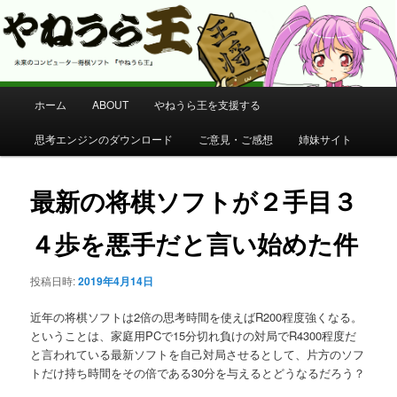
コンピューター将棋 やねうら王 公式サイト
やねうら王 公式サイト
メ
ホーム
ABOUT
やねうら王を支援する
メ
イ
ン
思考エンジンのダウンロード
ご意見・ご感想
姉妹サイト
イ
メ
ニ
ン
ュ
最新の将棋ソフトが２手目３
ー
コ
４歩を悪手だと言い始めた件
ン
投稿日時:
2019年4月14日
テ
近年の将棋ソフトは2倍の思考時間を使えばR200程度強くなる。
ン
ということは、家庭用PCで15分切れ負けの対局でR4300程度だ
と言われている最新ソフトを自己対局させるとして、片方のソフ
トだけ持ち時間をその倍である30分を与えるとどうなるだろう？
ツ