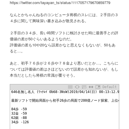
https://twitter.com/tayayan_ts/status/1117057179670859779
なんとかちゃんねるのコンピュータ将棋のスレには、２手目の３
４歩に関して興味深い書き込みが散見される。
２手目の３４歩、長い時間ソフトに検討させた時に最善手との評
価値の差が50ぐらいあるようなのだ。
評価値の差も10や20なら誤差かなと思えなくもないが、50もあ
ると…。
あと、初手７６歩が２６歩や７８金より悪いだとか…。こちらに
ついては評価値の差はさほどないので誤差かも知れないが、もし
本当だとしたら将棋の常識が覆りそう。
Default
1
646名無し名人 (ﾜｯﾁｮｲ 0b68-3NsW)2019/04/14(日) 00:13:12.96ID:o
2
3
最新ソフトで開始局面から初手26歩の局面で200億ノード探索、上位4手 
4
5
84歩 -59 
6
32金 -59 
7
62銀 -88 
8
34歩 -126 
9