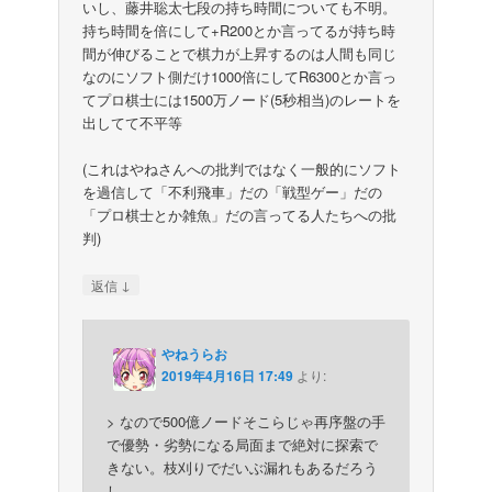
いし、藤井聡太七段の持ち時間についても不明。
持ち時間を倍にして+R200とか言ってるが持ち時
間が伸びることで棋力が上昇するのは人間も同じ
なのにソフト側だけ1000倍にしてR6300とか言っ
てプロ棋士には1500万ノード(5秒相当)のレートを
出してて不平等
(これはやねさんへの批判ではなく一般的にソフト
を過信して「不利飛車」だの「戦型ゲー」だの
「プロ棋士とか雑魚」だの言ってる人たちへの批
判)
↓
返信
やねうらお
2019年4月16日 17:49
より:
> なので500億ノードそこらじゃ再序盤の手
で優勢・劣勢になる局面まで絶対に探索で
きない。枝刈りでだいぶ漏れもあるだろう
し。