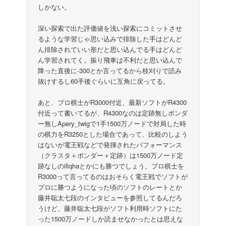
しかない。
深い探索で出た評価値を浅い探索にコミットさせ
るような学習じゃ思い込みで排除した手はどんど
ん排除されていい形だと思い込んでる手はどんど
ん学習されてく。振り飛車は不利だと思い込んで
降った直後に-300とか言ってるから枝刈りで読み
抜けするし60手後ぐらいに互角に戻ってる。
あと、プロ棋士がR3000付近、最新ソフトがR4300
付近って書いてるが、R4300なのは定跡無しポンダ
ー無しApery_twigで1手1500万ノードで対局した時
の棋力をR3250とした場合であって、比較のしよう
はないが電王戦などで発揮されたパフォーマンス
（クラスタ＋ポンダー＋定跡）は1500万ノード定
跡なしのillqhaとかにも勝つでしょう。プロ棋士を
R3000って言ってるのはおそらく電王戦でソフトが
プロに勝つようになった頃のソフトのレートとか
藤井聡太七段のインタビューを参照してるんだろ
うけど、藤井聡太七段がソフト利用時ソフトにた
った1500万ノードしか読ませなかったとは思えな