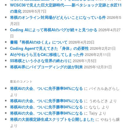
WCSC36で見えた巨大定跡時代――新ペタショック定跡と水匠11
の進化
2026年5月7日
将棋のオンライン対局場がどえらいことになっている件
2026年5
月2日
Coding AIによって将棋AIのバグが続々と見つかる
2026年4月27
日
書籍『将棋AIのゆくえ』について
2026年4月23日
Coding Agentで見えてきた「身体」の必要性
2026年2月21日
AIがやねうら王をC#に移植してしまった件
2026年2月11日
55将棋という小さな世界の終わりに
2026年1月5日
将棋AI界にバイブコーディングの波が到来
2025年12月31日
最近のコメント
将棋AIの大会、ついに先手勝率94%になる
に
バイカルあざらし
より
将棋AIの大会、ついに先手勝率94%になる
に
うめもどき
より
将棋AIの大会、ついに先手勝率94%になる
に
ななし
より
将棋AIの大会、ついに先手勝率94%になる
に
Ta(ry
より
将棋の大規模定跡生成スクリプトを公開しました
に
やねうら嬢
より