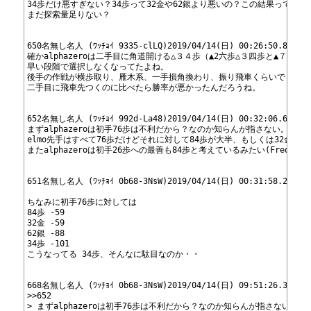
10
34歩だけ悪すぎない？34歩って32金や62銀より悪いの？この結果っておか
11
まだ探索量足りない？
12
13
14
650名無し名人 (ﾜｯﾁｮｲ 9335-clLQ)2019/04/14(日) 00:26:50.80ID:M
15
確かalphazeroは二手目に角道開ける△３４歩（▲2六歩△３四歩と▲７六
16
早い段階で選択しなくなってたよね。 
17
後手の作戦が横歩取り、雁木系、一手損角換わり、振り飛車くらいで 
18
二手目に飛車先つくのに比べたら勝率が悪かったんだろうね。
19
20
21
652名無し名人 (ﾜｯﾁｮｲ 992d-La48)2019/04/14(日) 00:32:06.69ID:c
22
まずalphazeroは初手76歩は不利だから？なのか知らんが指さない。26歩
23
elmo先手はすべて76歩だけどそれに対して84歩が大半、もしくは32金 
24
またalphazeroは初手26歩への最善も84歩と考えているみたい(Frequency i
25
26
27
651名無し名人 (ﾜｯﾁｮｲ 0b68-3NsW)2019/04/14(日) 00:31:58.29ID:o
28
29
ちなみに初手76歩に対しては 
30
84歩 -59 
31
32金 -59 
32
62銀 -88 
33
34歩 -101 
34
こうなってる 34歩、そんなに駄目なのか・・
35
36
37
668名無し名人 (ﾜｯﾁｮｲ 0b68-3NsW)2019/04/14(日) 09:51:26.30ID:o
38
>>652 
39
> まずalphazeroは初手76歩は不利だから？なのか知らんが指さない。26