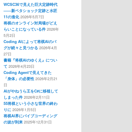
WCSC36で見えた巨大定跡時代
――新ペタショック定跡と水匠
11の進化
2026年5月7日
将棋のオンライン対局場がどえ
らいことになっている件
2026年
5月2日
Coding AIによって将棋AIのバ
グが続々と見つかる
2026年4月
27日
書籍『将棋AIのゆくえ』につい
て
2026年4月23日
Coding Agentで見えてきた
「身体」の必要性
2026年2月21
日
AIがやねうら王をC#に移植して
しまった件
2026年2月11日
55将棋という小さな世界の終わ
りに
2026年1月5日
将棋AI界にバイブコーディング
の波が到来
2025年12月31日