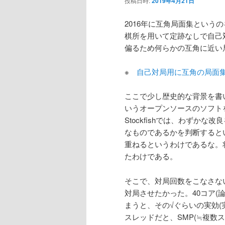
投稿日時:
2019年4月21日
ン
2016年に互角局面集とい
棋所を用いて定跡なしで自己
テ
偏るため何らかの互角に近い
ン
※
自己対局用に互角の局面
ツ
ここで少し歴史的な背景を書いて
いうオープンソースのソフト
へ
Stockfishでは、わずか
なものであるかを判断すると
移
重ねるというわけであるな。
たわけである。
動
そこで、対局回数をこなさな
対局させたかった。40コア(
まうと、その√ぐらいの実効(
スレッドだと、SMP(≒複数