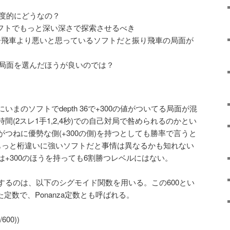
精度的にどうなの？
いまのソフトでもっと深い深さで探索させるべき
振り飛車が居飛車より悪いと思っているソフトだと振り飛車の局面が
い局面を選んだほうが良いのでは？
にいまのソフトでdepth 36で+300の値がついてる局面が混
(2スレ1手1,2,4秒)での自己対局で咎められるのかとい
つねに優勢な側(+300の側)を持つとしても勝率で言うと
。もっと桁違いに強いソフトだと事情は異なるかも知れない
+300のほうを持っても6割勝つレベルにはない。
するのは、以下のシグモイド関数を用いる。この600とい
た定数で、Ponanza定数とも呼ばれる。
600))