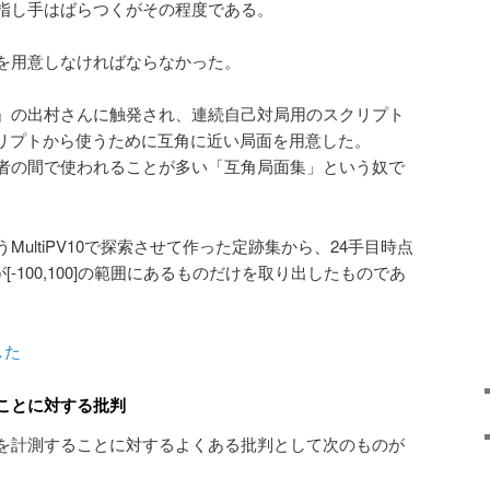
指し手はばらつくがその程度である。
を用意しなければならなかった。
』の出村さんに触発され、連続自己対局用のスクリプト
スクリプトから使うために互角に近い局面を用意した。
者の間で使われることが多い「互角局面集」という奴で
ultiPV10で探索させて作った定跡集から、24手目時点
値が[-100,100]の範囲にあるものだけを取り出したものであ
した
ことに対する批判
を計測することに対するよくある批判として次のものが