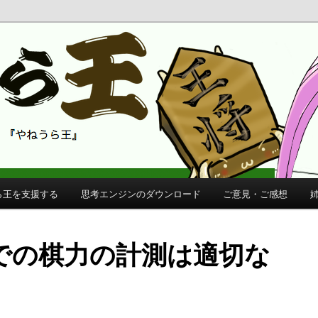
 公式サイト
公式サイト
ら王を支援する
思考エンジンのダウンロード
ご意見・ご感想
での棋力の計測は適切な