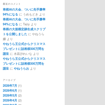
最近のコメント
将棋AIの大会、ついに先手勝率
94%になる
に
うめもどき
より
将棋AIの大会、ついに先手勝率
94%になる
に
Ta(ry
より
将棋の大規模定跡生成スクリプ
トを公開しました
に
やねうら
嬢
より
やねうら王公式からクリスマス
プレゼントに詰将棋500万問を
謹呈
に
水凪沙れいな
より
やねうら王公式からクリスマス
プレゼントに詰将棋500万問を
謹呈
に
やねうらお
より
アーカイブ
2026年7月
(1)
2026年6月
(1)
2026年5月
(2)
2026年4月
(2)