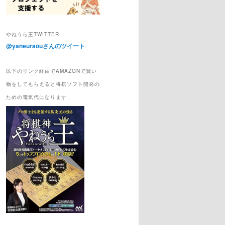
やねうら王TWITTER
@yaneuraouさんのツイート
以下のリンク経由でAMAZONで買い
物をしてもらえると将棋ソフト開発の
ための電気代になります