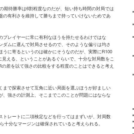
0の期待勝率は6割程度なのだが、短い持ち時間の対局では
盤の有利さを維持して勝ちまで持っていけないためであ
のプレイヤーに常に有利なほうを持たせるわけではな
ンダムに選んで対局させるので、そのような偏りは均さ
ほうに寄るというのは確かにそうなのだが、実際にR100
0に見える、ということがあるぐらいで、十分な対局数をこ
Rの差を以て強さの比較をする程度のことはできると考え
くまで探索させて互角に近い局面を選ぶほうが好ましい
が、強さの計測上、そこまでこのことが問題にはならな
ストレートに二項検定などを行ってはまずいが、対局数
するなら十分なマージンは確保されていると考えられる。