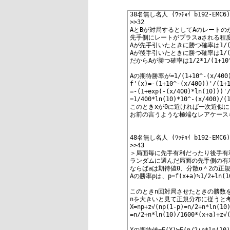
1
38名無し名人 (ﾜｯﾁｮｲ b192-EMC6)2
2
>>32 
3
AとBが対局するとしてAのレートの
4
先手側にレートがプラスaされる程
5
Aが先手引いたときに勝つ確率は1/(1+1
6
Aが後手引いたときに勝つ確率は1/(1+1
7
だからAが勝つ確率は1/2*1/(1+10^-(
8
9
Aの期待勝率が=1/(1+10^-(x/40
10
f'(x)=-(1+10^-(x/400))'/(1+
11
=-(1+exp(-(x/400)*ln(10)))'
12
=1/400*ln(10)*10^-(x/400)/(
13
このときxが0に近ければ一次近似によりf(x
14
お前の言うような極端なレアケース
15
16
17
48名無し名人 (ﾜｯﾁｮｲ b192-EMC6)2
18
>>43 
19
＞局面毎に先手有利だったり後手有
20
ランダムに選んだ局面の先手側の有
21
ならばaは期待値0、分散σ＾2の正
22
Aの勝率pは、p=f(x+a)≒1/2+ln(1
23
24
このときn回対局させたときの勝数
25
nを大きいと見て正規分布に従うと
26
X=np+z√(np(1-p)=n/2+n*ln(10
27
=n/2+n*ln(10)/1600*(x+a)+z√
28