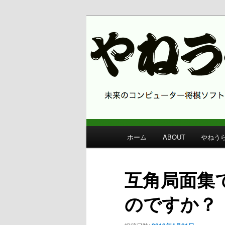
コンピューター将棋 やねうら王
やねうら王 
メ
ホーム
ABOUT
やねう
メ
イ
ン
イ
メ
互角局面集
ニ
ン
ュ
のですか？
ー
コ