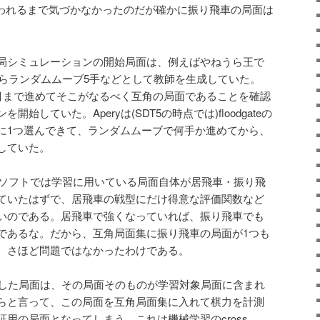
言われるまで気づかなかったのだが確かに振り飛車の局面は
局シミュレーションの開始局面は、例えばやねうら王で
からランダムムーブ5手などとして教師を生成していた。
で16手目まで進めてそこがなるべく互角の局面であることを確認
始していた。Aperyは(SDT5の時点では)floodgateの
に1つ選んできて、ランダムムーブで何手か進めてから、
していた。
でのソフトでは学習に用いている局面自体が居飛車・振り飛
ていたはずで、居飛車の戦型にだけ得意な評価関数など
いのである。居飛車で強くなっていれば、振り飛車でも
であるな。だから、互角局面集に振り飛車の局面が1つも
、さほど問題ではなかったわけである。
指した局面は、その局面そのものが学習対象局面に含まれ
らと言って、この局面を互角局面集に入れて棋力を計測
用の局面となってしまう。これは機械学習のcross