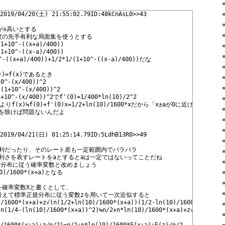
019/04/20(土) 21:55:02.79ID:48kCnAsL0>>43
がx高いとする 
度の先手有利な局面集を使うとする 
0^-((x+a)/400)) 
0^-((x-a)/400)) 
(x+a)/400))+1/2*1/(1+10^-((x-a)/400))だな 
0))=f(x)であるとき 
10^-(x/400))^2 
/(1+10^-(x/400))^2 
1+10^-(x/400))^2でf'(0)=1/400*ln(10)/2^2 
)≒f(0)+f'(0)x=1/2+ln(10)/1600*xだから「x±aが0に近ければ」1/2*f(
を除けば問題ないんだよ
019/04/21(日) 01:25:14.79ID:5LdhB13R0>>49
利だったり、そのレート差も一定範囲内でバラバラ 
利さを表すレートをaとするとaは一定ではないってことだね 
規分布に従う確率変数と改めましょう 
0)/1600*(x+a)となる 
を確率変数Xと書くとして、 
考えて標準正規分布に従う変数zを用いて一次近似すると 
)/1600*(x+a)+z√(n(1/2+ln(10)/1600*(x+a))(1/2-ln(10)/1600*(x+a)) 
(n(1/4-(ln(10)/1600*(x+a))^2)≒n/2+n*ln(10)/1600*(x+a)+z√(n(1/4