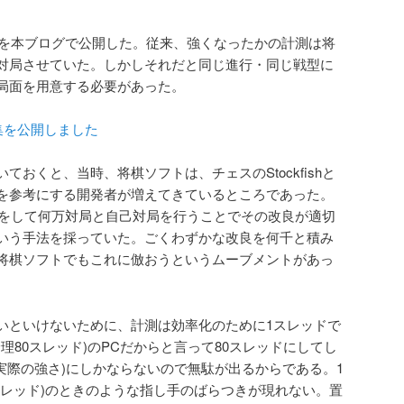
うのを本ブログで公開した。従来、強くなったかの計測は将
対局させていた。しかしそれだと同じ進行・同じ戦型に
局面を用意する必要があった。
集を公開しました
おくと、当時、将棋ソフトは、チェスのStockfishと
を参考にする開発者が増えてきているところであった。
な改良をして何万対局と自己対局を行うことでその改良が適切
いう手法を採っていた。ごくわずかな改良を何千と積み
将棋ソフトでもこれに倣おうというムーブメントがあっ
いといけないために、計測は効率化のために1スレッドで
論理80スレッド)のPCだからと言って80スレッドにしてし
実際の強さ)にしかならないので無駄が出るからである。1
スレッド)のときのような指し手のばらつきが現れない。置