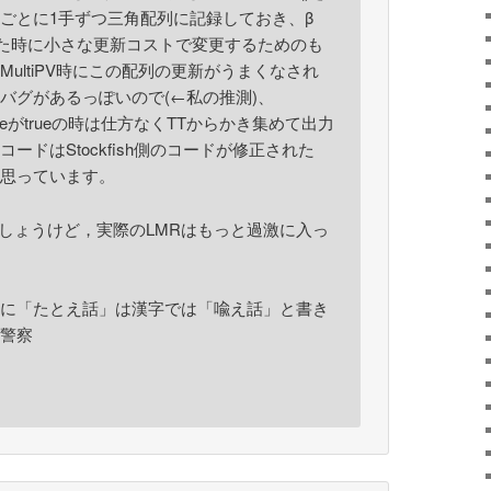
ごとに1手ずつ三角配列に記録しておき、β
わった時に小さな更新コストで変更するためのも
ultiPV時にこの配列の更新がうまくなされ
バグがあるっぽいので(←私の推測)、
onModeがtrueの時は仕方なくTTからかき集めて出力
ードはStockfish側のコードが修正された
思っています。
でしょうけど，実際のLMRはもっと過激に入っ
に「たとえ話」は漢字では「喩え話」と書き
警察