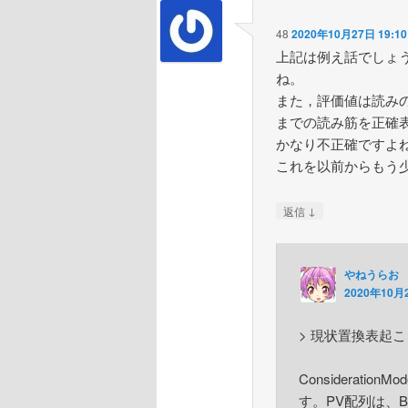
48
2020年10月27日 19:10
上記は例え話でしょ
ね。
また，評価値は読み
までの読み筋を正確
かなり不正確ですよ
これを以前からもう
↓
返信
やねうらお
2020年10月2
> 現状置換表起
Considerati
す。PV配列は、Bo