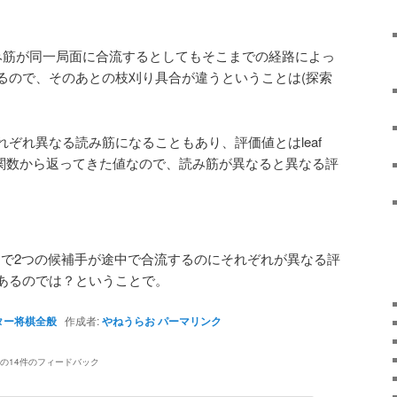
み筋が同一局面に合流するとしてもそこまでの経路によっ
るので、そのあとの枝刈り具合が違うということは(探索
ぞれ異なる読み筋になることもあり、評価値とはleaf
評価関数から返ってきた値なので、読み筋が異なると異なる評
モードで2つの候補手が途中で合流するのにそれぞれが異なる評
あるのでは？ということで。
ター将棋全般
作成者:
やねうらお
パーマリンク
の14件のフィードバック