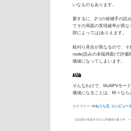
いなものもあります。
要するに、2つの候補手の読
てその局面の実現確率が異な
部によっては)ありえます。
枝刈り具合が異なるので、それ
node(読みの末端局面)で
価値になってしまいます。
結論
そんなわけで、MultiPV
価値になることは、時々なら
カテゴリー:
やねうら王
,
コンピュー
「
読み筋が合流するのに評価値が違う件
」へ