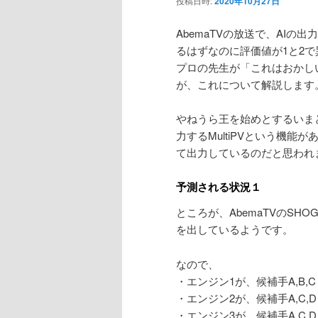
投稿日時:
2020年10月27日
ン
AbemaTVの放送で、AI
るはずなのに評価値が1と2
テ
プロの先生が「これはおかし
が、これについて解説します
ン
やねうら王を始めとするいま
ツ
力するMultiPVという機能が
て出力しているのだと思われ
へ
予測される状況１
移
ところが、AbemaTVのSH
動
を出しているようです。
なので、
・エンジン1が、候補手A,B,C
・エンジン2が、候補手A,C,D
・エンジン3が、候補手A,C,D