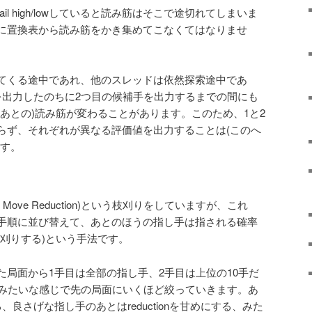
l high/lowしていると読み筋はそこで途切れてしまいま
に置換表から読み筋をかき集めてこなくてはなりませ
てくる途中であれ、他のスレッドは依然探索途中であ
を出力したのちに2つ目の候補手を出力するまでの間にも
あとの)読み筋が変わることがあります。このため、1と2
らず、それぞれが異なる評価値を出力することは(このへ
ます。
 Move Reduction)という枝刈りをしていますが、これ
手順に並び替えて、あとのほうの指し手は指される確率
刈りする)という手法です。
た局面から1手目は全部の指し手、2手目は上位の10手だ
…みたいな感じで先の局面にいくほど絞っていきます。あ
良さげな指し手のあとはreductionを甘めにする、みた