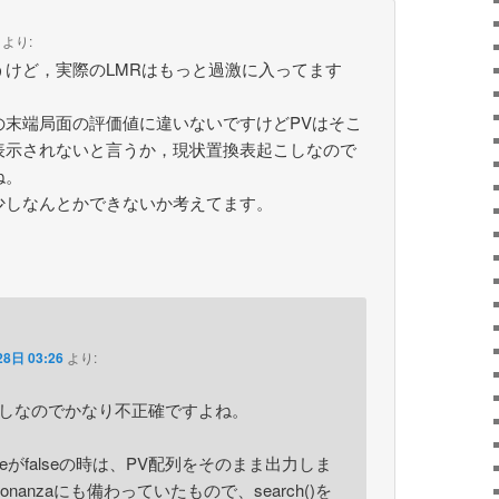
より:
うけど，実際のLMRはもっと過激に入ってます
の末端局面の評価値に違いないですけどPVはそこ
表示されないと言うか，現状置換表起こしなので
ね。
少しなんとかできないか考えてます。
8日 03:26
より:
こしなのでかなり不正確ですよね。
onModeがfalseの時は、PV配列をそのまま出力しま
nanzaにも備わっていたもので、search()を