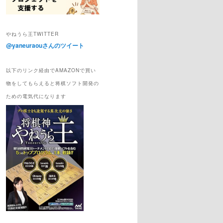
やねうら王TWITTER
@yaneuraouさんのツイート
以下のリンク経由でAMAZONで買い
物をしてもらえると将棋ソフト開発の
ための電気代になります