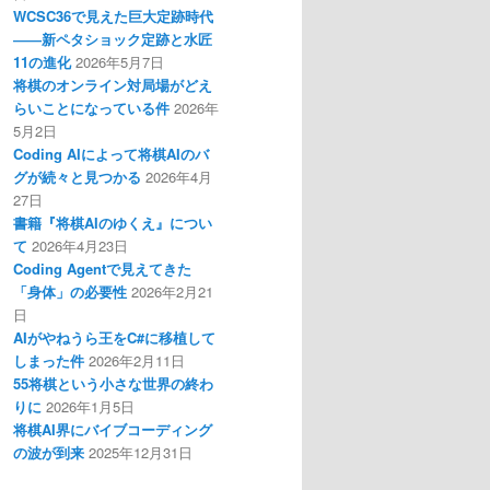
WCSC36で見えた巨大定跡時代
――新ペタショック定跡と水匠
11の進化
2026年5月7日
将棋のオンライン対局場がどえ
らいことになっている件
2026年
5月2日
Coding AIによって将棋AIのバ
グが続々と見つかる
2026年4月
27日
書籍『将棋AIのゆくえ』につい
て
2026年4月23日
Coding Agentで見えてきた
「身体」の必要性
2026年2月21
日
AIがやねうら王をC#に移植して
しまった件
2026年2月11日
55将棋という小さな世界の終わ
りに
2026年1月5日
将棋AI界にバイブコーディング
の波が到来
2025年12月31日