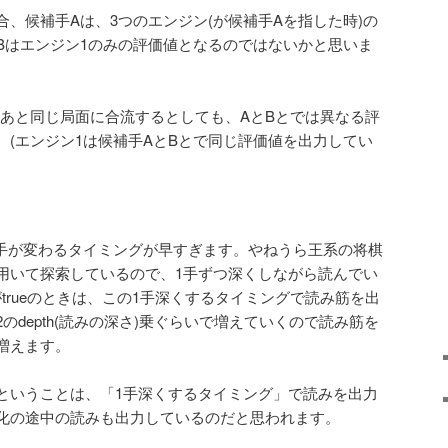
、候補手Aは、3つのエンジン(が候補手Aを指した時)の
Bはエンジン1のみの評価値となるのではないかと思いま
のあと同じ局面に合流するとしても、AとBとでは異なる評
。(エンジン1は候補手AとBとで同じ評価値を出力してい
I、候補手が変わるタイミングが早すぎます。やねうら王系の将棋
用いて探索しているので、1手ずつ深くしながら読んでい
Modeがtrueのときは、この1手深くするタイミングで読み筋を出
のdepth(読みの深さ)乗ぐらいで増えていくので読み筋を
増えます。
ということは、「1手深くするタイミング」で読みを出力
化の途中の読みも出力しているのだと思われます。