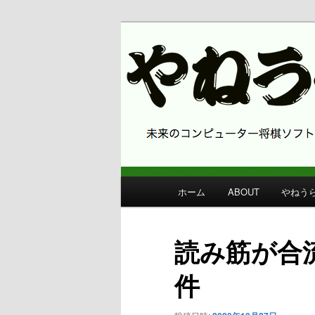
コンピューター将棋 やねうら王
やねうら王 
メ
ホーム
ABOUT
やねう
メ
イ
ン
イ
メ
読み筋が合
ニ
ン
ュ
件
ー
コ