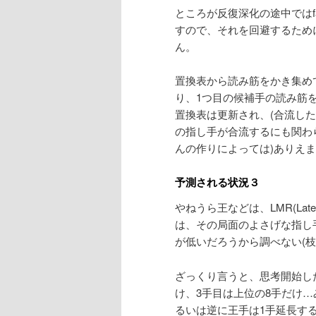
ところが反復深化の途中ではfai
すので、それを回避するため
ん。
置換表から読み筋をかき集め
り、1つ目の候補手の読み筋
置換表は更新され、(合流した
の指し手が合流するにも関わ
んの作りによっては)ありえ
予測される状況３
やねうら王などは、LMR(Late
は、その局面のよさげな指し
が低いだろうから調べない(枝
ざっくり言うと、思考開始し
け、3手目は上位の8手だけ
るいは逆に王手は1手延長する、