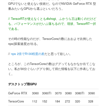
GPUでないと使えない技術だ。なのでNVIDIA GeForce RTX 型
へ
番みたいなGPUから選ぶといいだろう。
移
// TensorRTが使えなくともdlshogi、ふかうら王は動くのだけど
も、パフォーマンスがだいぶ落ちるので、現状、TensorRT一択
動
である。
その時の性能なのだが、TensorCoreの数におおよそ比例した
nps(探索速度)が出る。
//
nps 2倍でR130程度の差
だと思って欲しい。
ところが、このTensorCoreの数はググってもなかなか出てこな
い。私が30分ぐらいググり倒して得た情報を以下に作表してお
く。
デスクトップ用GPU
GeForce RTX
3060
3060Ti
3070
3080
3080Ti
3090
TensorCore
112
152
184
272
320
328