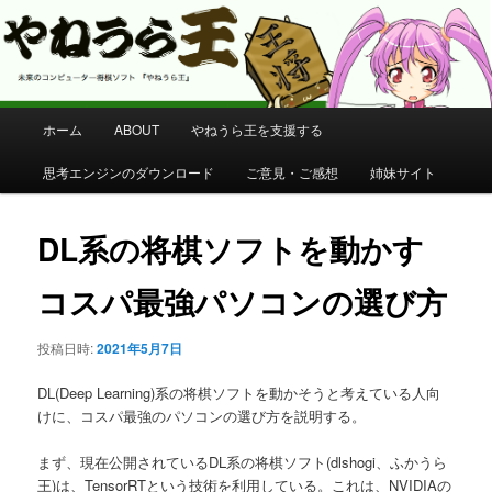
コンピューター将棋 やねうら王 公式サイト
やねうら王 公式サイト
メ
ホーム
ABOUT
やねうら王を支援する
メ
イ
ン
思考エンジンのダウンロード
ご意見・ご感想
姉妹サイト
イ
メ
ニ
ン
ュ
DL系の将棋ソフトを動かす
ー
コ
コスパ最強パソコンの選び方
ン
投稿日時:
2021年5月7日
テ
DL(Deep Learning)系の将棋ソフトを動かそうと考えている人向
ン
けに、コスパ最強のパソコンの選び方を説明する。
まず、現在公開されているDL系の将棋ソフト(dlshogi、ふかうら
ツ
王)は、TensorRTという技術を利用している。これは、NVIDIAの