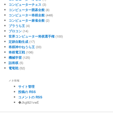
コンピューターチェス
(3)
コンピューター囲碁全般
(8)
コンピューター将棋全般
(448)
コンピューター麻雀全般
(2)
ブラうら王
(4)
プロコン
(14)
世界コンピューター将棋選手権
(100)
定跡自動生成
(17)
将棋神やねうら王
(33)
将棋電王戦
(106)
機械学習
(125)
詰将棋
(5)
電竜戦
(52)
メタ情報
サイト管理
投稿の RSS
コメントの RSS
◆Jkgl821vwE