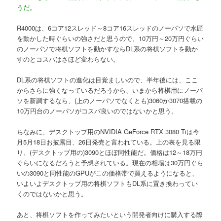
うだ。
R4000は、6コア12スレッド～8コア16スレッドのノーパソで水匠
を動かした時ぐらいの強さだと思うので、10万円～20万円ぐらい
のノーパソで将棋ソフトを動かすならDL系の将棋ソフトを動か
すのとコスパはさほど変わらない。
DL系の将棋ソフトの進化は目覚ましいので、半年後には、ここ
からさらに強くなっているだろうから、いまから将棋用にノーパ
ソを新調するなら、(上のノーパソでなくとも)3060か3070搭載の
10万円台のノーパソがコスパ良いのではないかと思う。
ちなみに、デスクトップ用のNVIDIA GeForce RTX 3080 Tiは今
月5月18日お披露目、26日発売と言われている。上の表を見る限
り、(デスクトップ用の)3090とほぼ同性能だ。価格は12～18万円
ぐらいになるだろうと予想されている。現在の相場は30万円ぐら
いの3090と同性能のGPUがこの価格帯で買えるようになると、
いよいよデスクトップ用の将棋ソフトもDL系に置き換わってい
くのではないかと思う。
あと、将棋ソフトを作ってみたいという開発者向けに購入する際