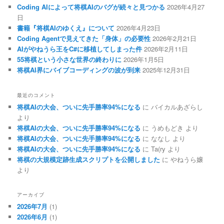
Coding AIによって将棋AIのバグが続々と見つかる
2026年4月27
日
書籍『将棋AIのゆくえ』について
2026年4月23日
Coding Agentで見えてきた「身体」の必要性
2026年2月21日
AIがやねうら王をC#に移植してしまった件
2026年2月11日
55将棋という小さな世界の終わりに
2026年1月5日
将棋AI界にバイブコーディングの波が到来
2025年12月31日
最近のコメント
将棋AIの大会、ついに先手勝率94%になる
に
バイカルあざらし
より
将棋AIの大会、ついに先手勝率94%になる
に
うめもどき
より
将棋AIの大会、ついに先手勝率94%になる
に
ななし
より
将棋AIの大会、ついに先手勝率94%になる
に
Ta(ry
より
将棋の大規模定跡生成スクリプトを公開しました
に
やねうら嬢
より
アーカイブ
2026年7月
(1)
2026年6月
(1)