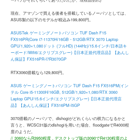
現在、アマゾンで買える後者を搭載しているノーパソとしては、
ASUS製の以下のモデルが税込み199,800円。
ASUSTek ゲーミングノートパソコン TUF Dash F15
FX516PR(Core i7-11370H/16GB・512GB/RTX 3070 Laptop
GPU/1,920×1,080ドット (フルHD) (144Hz)/15.6インチ/日本語キ
ーボード/Wifi6/エクリプスグレー)【日本正規代理店品】【あんし
ん保証】FX516PR-I7R3070GP
RTX3060搭載なら129,800円。
ASUS ゲーミングノートパソコン TUF Dash F15 FX516PM(イン
テル Core i5-11300H/16GB, 512GB/1,920×1,080/RTX 3060
Laptop GPU/15.6インチ/エクリプスグレー)【日本正規代理店
品】【あんしん保証】FX516PM-I5GP
3070搭載のノーパソで、dlshogiがどれくらいの棋力になるかと
言うと、WCSC31版のdlshogiを用いた場合、floodgateでR4000程
度のようだ。
// 3060ならR3950程度 , デスクトップ版の3090でR4130程度のよ