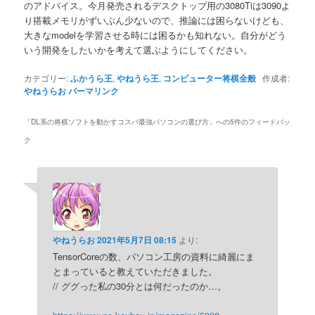
のアドバイス。今月発売されるデスクトップ用の3080Tiは3090よ
り搭載メモリがずいぶん少ないので、推論には困らないけども、
大きなmodelを学習させる時には困るかも知れない。自分がどう
いう開発をしたいかを考えて選ぶようにしてください。
カテゴリー:
ふかうら王
,
やねうら王
,
コンピューター将棋全般
作成者:
やねうらお
パーマリンク
「
DL系の将棋ソフトを動かすコスパ最強パソコンの選び方
」への5件のフィードバッ
ク
やねうらお
2021年5月7日 08:15
より:
TensorCoreの数、パソコン工房の資料に綺麗にま
とまっていると教えていただきました。
// ググった私の30分とは何だったのか…。