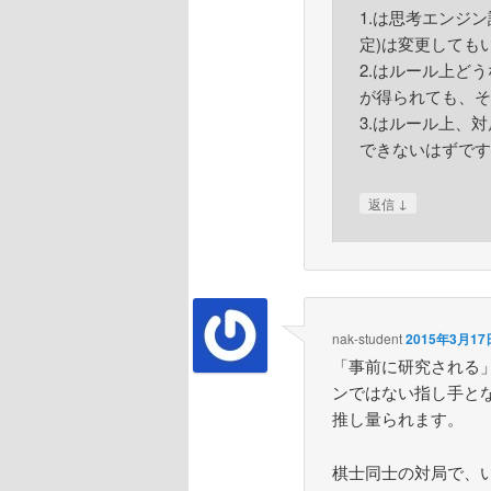
1.は思考エンジ
定)は変更しても
2.はルール上ど
が得られても、そ
3.はルール上、
できないはずです
↓
返信
nak-student
2015年3月17日
「事前に研究される
ンではない指し手と
推し量られます。
棋士同士の対局で、