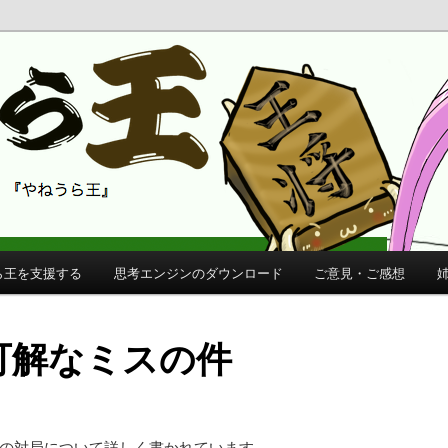
 公式サイト
公式サイト
ら王を支援する
思考エンジンのダウンロード
ご意見・ご感想
不可解なミスの件
との対局について詳しく書かれています。