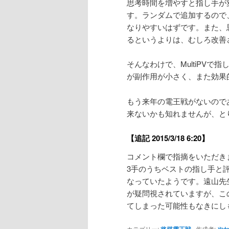
思考時間を増やすと指し手が
す。ランダムで追加するので
なりやすいはずです。また、
るというよりは、むしろ改善
そんなわけで、MultiPV
が副作用が小さく、また効果
もう来年の電王戦がないので
来ないかも知れませんが、と
【追記 2015/3/18 6:20】
コメント欄で指摘をいただきました
3手のうちベストの指し手と
なっていたようです。遠山先
が疑問視されていますが、こ
てしまった可能性もなきにし
カテゴリー:
将棋電王戦
作成者:
や