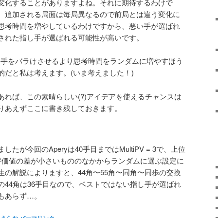
変化することがありますよね。それに期待するわけで
、追加される局面は毎局異なるので前局とは違う変化に
思考時間を増やしているわけですから、悪い手が選ばれ
された指し手が選ばれる可能性が高いです。
で指し手をバラけさせるより思考時間をランダムに増やすほう
的だと私は考えます。(いま考えました！)
あれば、この素晴らしい(?)アイデアを使えるチャンスは
りあえずここに書き残しておきます。
が今回のAperyは40手目まではMultiPV = 3で、上位
評価値の差が小さいもののなかからランダムに選ぶ設定に
生の解説によりますと、44角〜55角〜同角〜同歩の交換
の44角は36手目なので、ベストではない指し手が選ばれ
もあらず…。
ねうらお
パーマリンク