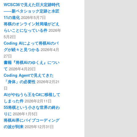
WCSC36で見えた巨大定跡時代
――新ペタショック定跡と水匠
11の進化
2026年5月7日
将棋のオンライン対局場がどえ
らいことになっている件
2026年
5月2日
Coding AIによって将棋AIのバ
グが続々と見つかる
2026年4月
27日
書籍『将棋AIのゆくえ』につい
て
2026年4月23日
Coding Agentで見えてきた
「身体」の必要性
2026年2月21
日
AIがやねうら王をC#に移植して
しまった件
2026年2月11日
55将棋という小さな世界の終わ
りに
2026年1月5日
将棋AI界にバイブコーディング
の波が到来
2025年12月31日