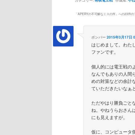
「
APERYの不可解なミスの件
」への23件
ボンバー
2015年3月17日 0
はじめまして。わた
ファンです。
個人的には電王戦の
なんでもありの人間
めの対策などの余計
ていただきたいなぁ
ただやはり勝負ごと
ね。やねうらおさん
にも見えますが。
仮に、コンピュータ