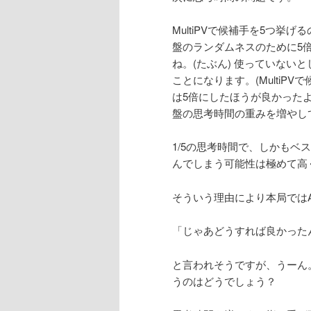
MultiPVで候補手を5つ挙
盤のランダムネスのために5
ね。(たぶん) 使っていない
ことになります。(MultiP
は5倍にしたほうが良かったよ
盤の思考時間の重みを増やし
1/5の思考時間で、しかも
んでしまう可能性は極めて高
そういう理由により本局ではA
「じゃあどうすれば良かった
と言われそうですが、うーん
うのはどうでしょう？