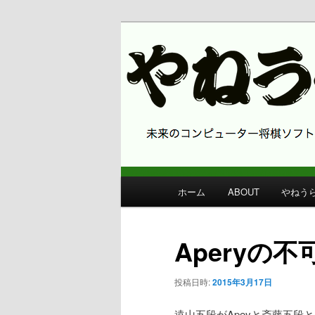
コンピューター将棋 やねうら王
やねうら王 
メ
ホーム
ABOUT
やねう
メ
イ
ン
イ
メ
Aperyの
ニ
ン
ュ
投稿日時:
2015年3月17日
ー
コ
遠山五段がApeyと斎藤五段