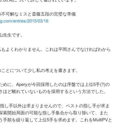
yの不可解なミスと斎藤五段の完璧な準備
g.com/entries/2015/03/16
山先生です。
は私もよくわかりません。これは平岡さんでなければわから
yのことについて少し私の考えを書きます。
めに、Aperyが今回採用したのは序盤では上位5手(?)の
さほど離れていないものを採用するという方法でした。
の指し手以外は求まりませんので、ベストの指し手が求ま
探索開始局面の可能な指し手集合から取り除いて、また
手順を繰り返して上位5手を求めます。これをMultiPVと