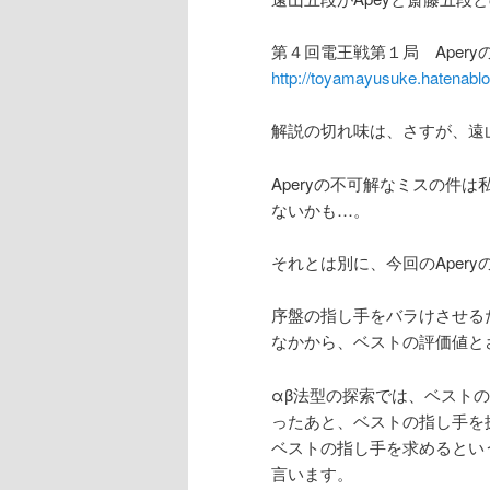
ン
第４回電王戦第１局 Aper
http://toyamayusuke.hatenablo
テ
解説の切れ味は、さすが、遠
ン
Aperyの不可解なミスの件
ツ
ないかも…。
へ
それとは別に、今回のAper
移
序盤の指し手をバラけさせるた
なかから、ベストの評価値と
動
αβ法型の探索では、ベスト
ったあと、ベストの指し手を
ベストの指し手を求めるという
言います。