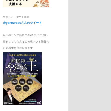
やねうら王TWITTER
@yaneuraouさんのツイート
以下のリンク経由でAMAZONで買い
物をしてもらえると将棋ソフト開発の
ための電気代になります