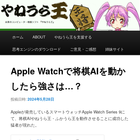
コンピューター将棋 やねうら王 公式サイト
やねうら王 公式サイト
メ
ホーム
ABOUT
やねうら王を支援する
メ
イ
ン
思考エンジンのダウンロード
ご意見・ご感想
姉妹サイト
イ
メ
ニ
ン
ュ
Apple Watchで将棋AIを動か
ー
コ
したら強さは…？
ン
投稿日時:
2024年5月28日
テ
Appleが発売しているスマートウォッチApple Watch Series 9に
ン
て、将棋AIやねうら王・ふかうら王を動作させることに成功した
猛者が現れた。
ツ