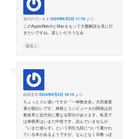
深川のガンオタ
2024年6月2日 11:10
より:
このAppleWatchとMacをもって大盤解説を見に行
きたいですね。楽しいだろうなあ
↓
返信
松田圭市
2024年6月2日 18:16
より:
ちょっとスレ違いですが『一神教全史』大田俊寛
著が面白いです。将棋とコンピュータの関係は宗
教改革と近代化に重なる部分があります。私見で
は将棋界はいまだ中世です。読んでいませんが
『いまだ成らず』という羽生九段について書かれ
ている本があるようですが、なんとなく宗教っぽ