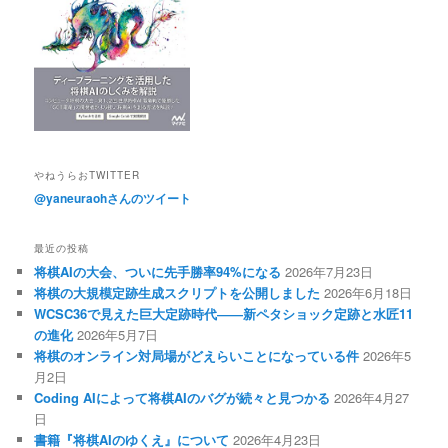
やねうらおTWITTER
@yaneuraohさんのツイート
最近の投稿
将棋AIの大会、ついに先手勝率94%になる
2026年7月23日
将棋の大規模定跡生成スクリプトを公開しました
2026年6月18日
WCSC36で見えた巨大定跡時代――新ペタショック定跡と水匠11
の進化
2026年5月7日
将棋のオンライン対局場がどえらいことになっている件
2026年5
月2日
Coding AIによって将棋AIのバグが続々と見つかる
2026年4月27
日
書籍『将棋AIのゆくえ』について
2026年4月23日