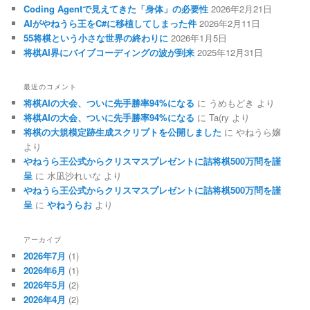
Coding Agentで見えてきた「身体」の必要性
2026年2月21日
AIがやねうら王をC#に移植してしまった件
2026年2月11日
55将棋という小さな世界の終わりに
2026年1月5日
将棋AI界にバイブコーディングの波が到来
2025年12月31日
最近のコメント
将棋AIの大会、ついに先手勝率94%になる
に
うめもどき
より
将棋AIの大会、ついに先手勝率94%になる
に
Ta(ry
より
将棋の大規模定跡生成スクリプトを公開しました
に
やねうら嬢
より
やねうら王公式からクリスマスプレゼントに詰将棋500万問を謹
呈
に
水凪沙れいな
より
やねうら王公式からクリスマスプレゼントに詰将棋500万問を謹
呈
に
やねうらお
より
アーカイブ
2026年7月
(1)
2026年6月
(1)
2026年5月
(2)
2026年4月
(2)