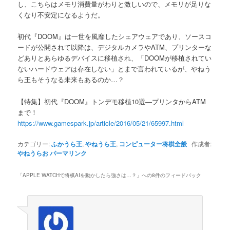
し、こちらはメモリ消費量がわりと激しいので、メモリが足りな
くなり不安定になるようだ。
初代『DOOM』は一世を風靡したシェアウェアであり、ソースコ
ードが公開されて以降は、デジタルカメラやATM、プリンターな
どありとあらゆるデバイスに移植され、「DOOMが移植されてい
ないハードウェアは存在しない」とまで言われているが、やねう
ら王もそうなる未来もあるのか…？
【特集】初代『DOOM』トンデモ移植10選―プリンタからATM
まで！
https://www.gamespark.jp/article/2016/05/21/65997.html
カテゴリー:
ふかうら王
,
やねうら王
,
コンピューター将棋全般
作成者:
やねうらお
パーマリンク
「
APPLE WATCHで将棋AIを動かしたら強さは…？
」への8件のフィードバック