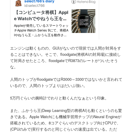
へ
移
動
エンジンは動くものの、GUIがないので現状では人間が対局をす
ることはできない。そこで、floodgate(将棋AIの対局場)に接続し
て対局させたところ、floodgateでR3873のレートがついたそう
な。
人間のトップがfloodgateではR3000～3300ではないかと言われて
いるので、人間のトップよりはだいぶ強い。
5万円ぐらいの腕時計でわりと動くんだなぁという印象。
また、ふかうら王(Deep Learning型の将棋AI)も動くというのも驚
きである。Apple Watchにも機械学習用チップのNeural Engineが
搭載されているため、8コアぐらいのデスクトップ向けCPUで、
(CPUのみで)実行するのと同じぐらいの速度は出ている。ただ