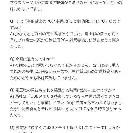
マウスカーソルや対局者の映像が早送りみたいになっていないの
はおかしいですし。
Q) では「事前貸出のPCと本番のPCは物理的に同じPC」なので
すね？
A) 少なくとも前回の電王戦はそうでした。電王戦の前日か前々
日にプロ棋士の家から練習用PCを対局会場に移動させたと聞き
ました。
Q) 今回は違うのですか？
A) 今回のことは聞いてないのでわかりません。当日は指し手入
力以外の操作は出来なかったので、事前貸出時の対局棋譜があっ
たのかどうかも私は確認していません。
Q) 電王戦の局後もそれを確認する時間はなかったのですか？
A) 局後は「USBメモリを持参しているなら本局の思考ログをコ
ピーして良い」と事前にドワンゴの担当者から言われてはいまし
たが、記者会見とテレビ取材etcがあってPCを触る時間はなかっ
たです。
Q) 対局終了後すぐにUSBメモリを取り出してコピーすれば良か