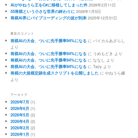
AIがやねうら王をC#に移植してしまった件
2026年2月11日
55将棋という小さな世界の終わりに
2026年1月5日
将棋AI界にバイブコーディングの波が到来
2025年12月31日
最近のコメント
将棋AIの大会、ついに先手勝率94%になる
に
バイカルあざらし
より
将棋AIの大会、ついに先手勝率94%になる
に
うめもどき
より
将棋AIの大会、ついに先手勝率94%になる
に
ななし
より
将棋AIの大会、ついに先手勝率94%になる
に
Ta(ry
より
将棋の大規模定跡生成スクリプトを公開しました
に
やねうら嬢
より
アーカイブ
2026年7月
(1)
2026年6月
(1)
2026年5月
(2)
2026年4月
(2)
2026年2月
(2)
2026年1月
(1)