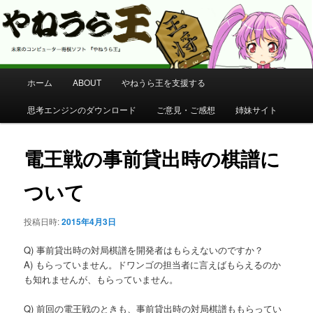
コンピューター将棋 やねうら王 公式サイト
やねうら王 公式サイト
メ
ホーム
ABOUT
やねうら王を支援する
メ
イ
ン
思考エンジンのダウンロード
ご意見・ご感想
姉妹サイト
イ
メ
ニ
ン
ュ
電王戦の事前貸出時の棋譜に
ー
コ
ついて
ン
投稿日時:
2015年4月3日
テ
Q) 事前貸出時の対局棋譜を開発者はもらえないのですか？
ン
A) もらっていません。ドワンゴの担当者に言えばもらえるのか
も知れませんが、もらっていません。
ツ
Q) 前回の電王戦のときも、事前貸出時の対局棋譜ももらってい