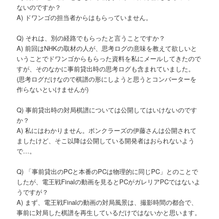
ないのですか？
へ
A) ドワンゴの担当者からはもらっていません。
移
Q) それは、別の経路でもらったと言うことですか？
A) 前回はNHKの取材の人が、思考ログの意味を教えて欲しいと
動
いうことでドワンゴからもらった資料を私にメールしてきたので
すが、そのなかに事前貸出時の思考ログも含まれていました。
(思考ログだけなので棋譜の形にしようと思うとコンバーターを
作らないといけませんが)
Q) 事前貸出時の対局棋譜については公開してはいけないのです
か？
A) 私にはわかりません。ボンクラーズの伊藤さんは公開されて
ましたけど、そこ以降は公開している開発者はおられないよう
で…。
Q) 「事前貸出のPCと本番のPCは物理的に同じPC」とのことで
したが、電王戦Finalの動画を見るとPCがガレリアPCではないよ
うですが？
A) まず、電王戦Finalの動画の対局風景は、撮影時間の都合で、
事前に対局した棋譜を再生しているだけではないかと思います。