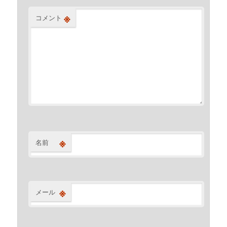
※
コメント
※
名前
※
メール