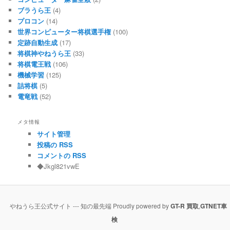
ブラうら王
(4)
プロコン
(14)
世界コンピューター将棋選手権
(100)
定跡自動生成
(17)
将棋神やねうら王
(33)
将棋電王戦
(106)
機械学習
(125)
詰将棋
(5)
電竜戦
(52)
メタ情報
サイト管理
投稿の RSS
コメントの RSS
◆Jkgl821vwE
やねうら王公式サイト --- 知の最先端 Proudly powered by
GT-R 買取
,
GTNET車
検