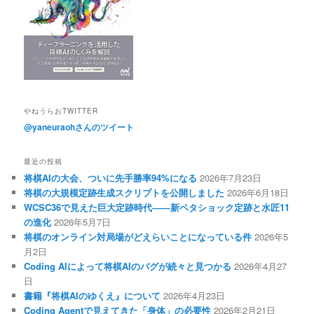
やねうらおTWITTER
@yaneuraohさんのツイート
最近の投稿
将棋AIの大会、ついに先手勝率94%になる
2026年7月23日
将棋の大規模定跡生成スクリプトを公開しました
2026年6月18日
WCSC36で見えた巨大定跡時代――新ペタショック定跡と水匠11
の進化
2026年5月7日
将棋のオンライン対局場がどえらいことになっている件
2026年5
月2日
Coding AIによって将棋AIのバグが続々と見つかる
2026年4月27
日
書籍『将棋AIのゆくえ』について
2026年4月23日
Coding Agentで見えてきた「身体」の必要性
2026年2月21日