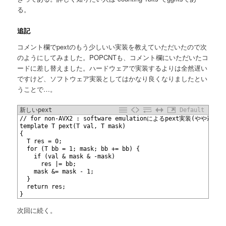
る。
追記
コメント欄でpextのもう少しいい実装を教えていただいたので次
のようにしてみました。POPCNTも、コメント欄にいただいたコ
ードに差し替えました。ハードウェアで実装するよりは全然遅い
ですけど、ソフトウェア実装としてはかなり良くなりましたとい
うことで…。
新しいpext
Default
1
// for non-AVX2 : software emulationによるpext実装(
2
template
 T pext(T val, T mask)
3
{
4
  T res = 0;
5
  for (T bb = 1; mask; bb += bb) {
6
    if (val & mask & -mask)
7
      res |= bb;
8
    mask &= mask - 1;
9
  }
10
  return res;
11
}
次回に続く。