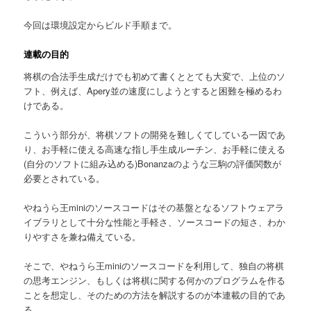
へ
今回は環境設定からビルド手順まで。
移
連載の目的
動
将棋の合法手生成だけでも初めて書くととても大変で、上位のソ
フト、例えば、Apery並の速度にしようとすると困難を極めるわ
けである。
こういう部分が、将棋ソフトの開発を難しくてしている一因であ
り、お手軽に使える高速な指し手生成ルーチン、お手軽に使える
(自分のソフトに組み込める)Bonanzaのような三駒の評価関数が
必要とされている。
やねうら王miniのソースコードはその基盤となるソフトウェアラ
イブラリとして十分な性能と手軽さ、ソースコードの短さ、わか
りやすさを兼ね備えている。
そこで、やねうら王miniのソースコードを利用して、独自の将棋
の思考エンジン、もしくは将棋に関する何かのプログラムを作る
ことを想定し、そのための方法を解説するのが本連載の目的であ
る。