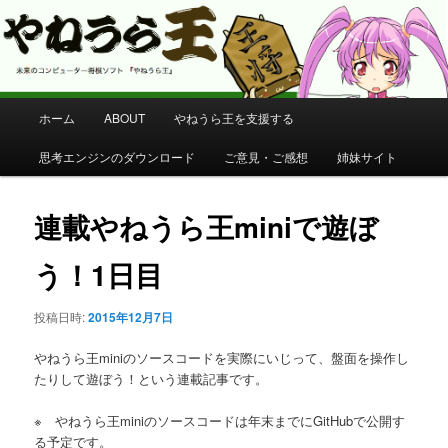
コンピューター将棋 やねうら王 公式サイト
やねうら王 公式サイト
メ
ホーム
ABOUT
やねうら王を支援する
メ
イ
ン
思考エンジンのダウンロード
ご意見・ご感想
姉妹サイト
イ
メ
ニ
ン
ュ
連載やねうら王miniで遊ぼ
ー
コ
う！1日目
ン
投稿日時:
2015年12月7日
テ
やねうら王miniのソースコードを実際にいじって、盤面を操作し
ン
たりして遊ぼう！という連載記事です。
※ やねうら王miniのソースコードは年末までにGitHubで公開す
ツ
る予定です。