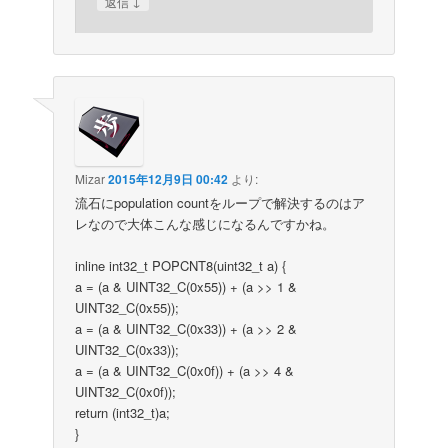
↓
返信
Mizar
2015年12月9日 00:42
より:
流石にpopulation countをループで解決するのはア
レなので大体こんな感じになるんですかね。
inline int32_t POPCNT8(uint32_t a) {
a = (a & UINT32_C(0x55)) + (a >> 1 &
UINT32_C(0x55));
a = (a & UINT32_C(0x33)) + (a >> 2 &
UINT32_C(0x33));
a = (a & UINT32_C(0x0f)) + (a >> 4 &
UINT32_C(0x0f));
return (int32_t)a;
}