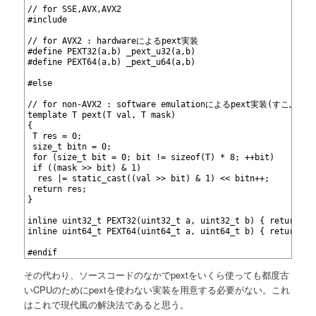
3
// for SSE,AVX,AVX2
4
#include 
5
6
// for AVX2 : hardwareによるpext実装
7
#define PEXT32(a,b) _pext_u32(a,b)
8
#define PEXT64(a,b) _pext_u64(a,b)
9
10
#else
11
12
// for non-AVX2 : software emulationによるpext実装(
13
template
 T pext(T val, T mask)
14
{
15
 T res = 0;
16
 size_t bitn = 0;
17
 for (size_t bit = 0; bit != sizeof(T) * 8; ++bit)
18
 if ((mask >> bit) & 1)
19
  res |= static_cast
((val >> bit) & 1) << bitn++;
20
 return res;
21
}
22
23
inline uint32_t PEXT32(uint32_t a, uint32_t b) { return pe
24
inline uint64_t PEXT64(uint64_t a, uint64_t b) { return pe
25
26
#endif
その代わり、ソースコードのなかでpextをいくら使っても都度古
いCPUのためにpextを使わない実装を用意する必要がない。これ
はこれで現代風の解決法であると思う。