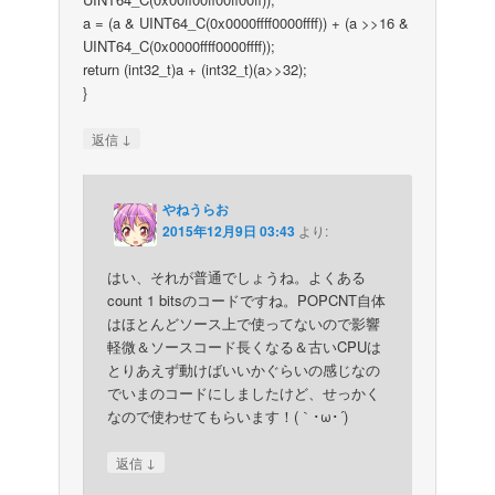
a = (a & UINT64_C(0x0000ffff0000ffff)) + (a >>16 &
UINT64_C(0x0000ffff0000ffff));
return (int32_t)a + (int32_t)(a>>32);
}
↓
返信
やねうらお
2015年12月9日 03:43
より:
はい、それが普通でしょうね。よくある
count 1 bitsのコードですね。POPCNT自体
はほとんどソース上で使ってないので影響
軽微＆ソースコード長くなる＆古いCPUは
とりあえず動けばいいかぐらいの感じなの
でいまのコードにしましたけど、せっかく
なので使わせてもらいます！(｀･ω･´)ゞ
↓
返信