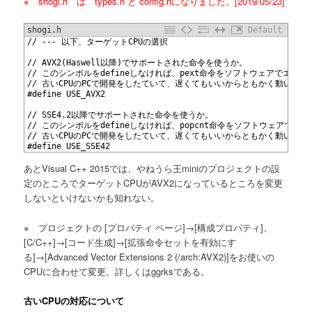
※ shogi.h は types.h と config.hになりました。[2019/05/23]
shogi.h
Default
1
// --- 以下、ターゲットCPUの選択
2
3
// AVX2(Haswell以降)でサポートされた命令を使うか。
4
// このシンボルをdefineしなければ、pext命令をソフトウェアでエミ
5
// 古いCPUのPCで開発をしたていて、遅くてもいいからともかく動いて
6
#define USE_AVX2
7
8
// SSE4.2以降でサポートされた命令を使うか。
9
// このシンボルをdefineしなければ、popcnt命令をソフトウェアでエ
10
// 古いCPUのPCで開発をしたていて、遅くてもいいからともかく動いて
11
#define USE_SSE42
あとVisual C++ 2015では、やねうら王miniのプロジェクトの設
定のところでターゲットCPUがAVX2になっているところを変更
しないといけないかも知れない。
※ プロジェクトの [プロパティ ページ]→[構成プロパティ]、
[C/C++]→[コード生成]→[拡張命令セットを有効にす
る]→[Advanced Vector Extensions 2 (/arch:AVX2)]をお使いの
CPUに合わせて変更。詳しくはggrksである。
古いCPUの対応について