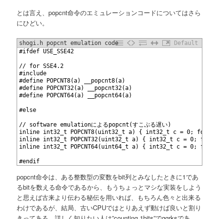
とは言え、popcnt命令のエミュレーションコードについてはさら
にひどい。
shogi.h popcnt emulation code
Default
1
#ifdef USE_SSE42
2
3
// for SSE4.2
4
#include 
5
#define POPCNT8(a) __popcnt8(a)
6
#define POPCNT32(a) __popcnt32(a)
7
#define POPCNT64(a) __popcnt64(a)
8
9
#else
10
11
// software emulationによるpopcnt(すこぶる遅い)
12
inline int32_t POPCNT8(uint32_t a) { int32_t c = 0; for (i
13
inline int32_t POPCNT32(uint32_t a) { int32_t c = 0; for (
14
inline int32_t POPCNT64(uint64_t a) { int32_t c = 0; for (
15
16
#endif
popcnt命令は、ある整数型の変数をbit列とみなしたときに1であ
るbitを数える命令であるから、もうちょっとマシな実装をしよう
と思えば古来より伝わる秘伝を用いれば、もちろん色々と出来る
わけであるが、結局、古いCPUではとりあえず動けば良いと割り
きってある。詳しく知りたい人は”counting 1bits”でggrksであ