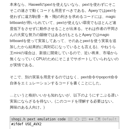
本来なら、Haswellのpextを使えないなら、pextを使わずにそこ
そこの速さで動くコードも用意すべきである。Aperyではpextを
使わずに遠方駒(香・角・飛)の利きを求めるコードには、magic
bitboardが用いられていて、pextが使えない環境でもほとんど速
度低下をさせずに動作させることが出来る。それは作者の平岡さ
んの大変な努力の賜物ではあるが(もともとAperyではmagic
bitboardを使って実装してあって、そのあとpextを使う実装を追
加したから結果的に両対応になっているとも言える)、やねうら
王miniの場合は、新規に開発しているので、近い将来、市場から
無くなっていくCPUのためにそこまでサポートしていられないの
が実情である。
そこで、別の実装を用意するのではなく、pext命令やpopcnt命令
自体をエミュレーションするコードを書くことにした。
…というと格好いいかも知れないが、以下のようにすこぶる遅い
実装にならざるを得ない。(このコードを理解する必要はない。
興味のある人向け。)
shogi.h pext emulation code
Default
1
#ifdef USE_AVX2
2