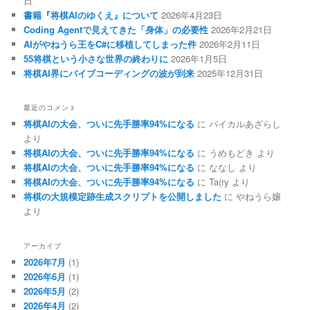
日
書籍『将棋AIのゆくえ』について
2026年4月23日
Coding Agentで見えてきた「身体」の必要性
2026年2月21日
AIがやねうら王をC#に移植してしまった件
2026年2月11日
55将棋という小さな世界の終わりに
2026年1月5日
将棋AI界にバイブコーディングの波が到来
2025年12月31日
最近のコメント
将棋AIの大会、ついに先手勝率94%になる
に
バイカルあざらし
より
将棋AIの大会、ついに先手勝率94%になる
に
うめもどき
より
将棋AIの大会、ついに先手勝率94%になる
に
ななし
より
将棋AIの大会、ついに先手勝率94%になる
に
Ta(ry
より
将棋の大規模定跡生成スクリプトを公開しました
に
やねうら嬢
より
アーカイブ
2026年7月
(1)
2026年6月
(1)
2026年5月
(2)
2026年4月
(2)