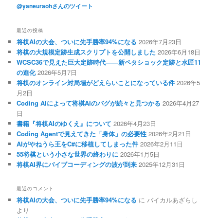
@yaneuraohさんのツイート
最近の投稿
将棋AIの大会、ついに先手勝率94%になる
2026年7月23日
将棋の大規模定跡生成スクリプトを公開しました
2026年6月18日
WCSC36で見えた巨大定跡時代――新ペタショック定跡と水匠11
の進化
2026年5月7日
将棋のオンライン対局場がどえらいことになっている件
2026年5
月2日
Coding AIによって将棋AIのバグが続々と見つかる
2026年4月27
日
書籍『将棋AIのゆくえ』について
2026年4月23日
Coding Agentで見えてきた「身体」の必要性
2026年2月21日
AIがやねうら王をC#に移植してしまった件
2026年2月11日
55将棋という小さな世界の終わりに
2026年1月5日
将棋AI界にバイブコーディングの波が到来
2025年12月31日
最近のコメント
将棋AIの大会、ついに先手勝率94%になる
に
バイカルあざらし
より