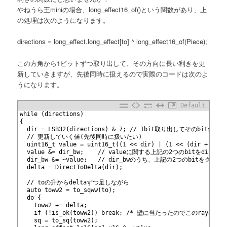
やねうら王miniの場合、long_effect16_of()という関数があり、上
の処理は次のようになります。
directions = long_effect.long_effect[to] ^ long_effect16_of(Piece);
この方角から1ビットずつ取り出して、その方向に長い利きを更
新していきますが、先後同時に扱えるので実際のコードは次のよ
うになります。
Default
1
while (directions)
2
{
3
  dir = LSB32(directions) & 7; // 1bit取り出してそのbit位置
4
  // 更新していく値(先後同時に扱いたい)
5
  uint16_t value = uint16_t((1 << dir) | (1 << (dir + 8)))
6
  value &= dir_bw;    // valueに関する上記の2つのbitをdir_
7
  dir_bw &= ~value;   // dir_bwのうち、上記の2つのbitをクリア*
8
  delta = DirectToDelta(dir);
9
10
  // toの升からdeltaずつ足しながら
11
  auto toww2 = to_sqww(to);
12
  do {
13
    toww2 += delta;
14
    if (!is_ok(toww2)) break; /* 壁に当たったのでこのrayは更
15
    sq = to_sq(toww2);