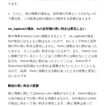
ります。
※ ただし、桂の移動の場合は、反対側の方角というのがないの
で要注意。この処理は桂の場合だけ除外する必要があります。
no_captureの場合、toの反対側の長い利きは変化しない
角や飛車をfromからtoに移動させるとして、no_captureの場合、
toの地点にはもともと駒はなかったので、toにとってfromと反対
側の升の長い利きは変化しません。fromに移動させた駒があった
ときから、そこには長い利きがあったはずで、また、fromからto
に移動できているということはこの間の升には駒がないことは保
証され、fromの地点に駒があったということは、fromの升で
(fromのtoの反対側からの利きは)遮断されていたということにな
るので、結局、fromに移動させる駒があったときの状態と変化し
ないからです。
駒別の長い利きの更新
角と飛車に関してはfromからtoへ移動させたとき、fromの地点か
らtoの地点までの長い利きを消滅させながら、toの地点からfrom
の地点に向かって長い利きが発生します。(角と飛車は成って