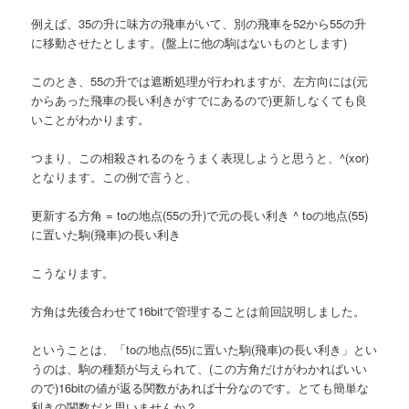
へ
例えば、35の升に味方の飛車がいて、別の飛車を52から55の升
に移動させたとします。(盤上に他の駒はないものとします)
移
このとき、55の升では遮断処理が行われますが、左方向には(元
動
からあった飛車の長い利きがすでにあるので)更新しなくても良
いことがわかります。
つまり、この相殺されるのをうまく表現しようと思うと、^(xor)
となります。この例で言うと、
更新する方角 = toの地点(55の升)で元の長い利き ^ toの地点(55)
に置いた駒(飛車)の長い利き
こうなります。
方角は先後合わせて16bitで管理することは前回説明しました。
ということは、「toの地点(55)に置いた駒(飛車)の長い利き」とい
うのは、駒の種類が与えられて、(この方角だけがわかればいい
ので)16bitの値が返る関数があれば十分なのです。とても簡単な
利きの関数だと思いませんか？