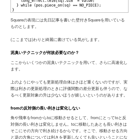
16
    long_effect.le16[sq].u16 ^= value;
17
  } while (pos.piece_on(sq) == NO_PIECE);
18
}
Squareの表現には先日記事を書いた壁付きSquareを用いている
ものとします。
(ここまでは)わりと綺麗に書けている気がします。
泥臭いテクニックが何故必要なのか？
ここからいくつかの泥臭いテクニックを用いて、さらに高速化し
ます。
上のようにやっても更新処理自体はさほど重くないのですが、実
際は利きの更新処理のときに評価関数の差分更新も伴うので、な
るべく更新対象の升は少ないほうが嬉しいというのがあります。
fromの反対側の長い利きは変化しない
角や飛車をfromからtoに移動させるとして、fromにとってtoと反
対側の長い利きは変化しません。toに移動したあとも長い利きは
そこにその方向で利き続けるからです。そこで、移動させる方向
と逆の方角については利きを更新しなくても良いということにな