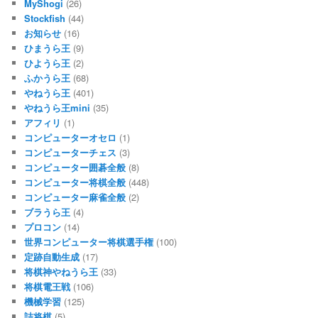
MyShogi
(26)
Stockfish
(44)
お知らせ
(16)
ひまうら王
(9)
ひようら王
(2)
ふかうら王
(68)
やねうら王
(401)
やねうら王mini
(35)
アフィリ
(1)
コンピューターオセロ
(1)
コンピューターチェス
(3)
コンピューター囲碁全般
(8)
コンピューター将棋全般
(448)
コンピューター麻雀全般
(2)
ブラうら王
(4)
プロコン
(14)
世界コンピューター将棋選手権
(100)
定跡自動生成
(17)
将棋神やねうら王
(33)
将棋電王戦
(106)
機械学習
(125)
詰将棋
(5)