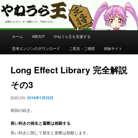
コンピューター将棋 やねうら王 公式サイト
やねうら王 公式サイト
メ
ホーム
ABOUT
やねうら王を支援する
メ
イ
ン
思考エンジンのダウンロード
ご意見・ご感想
姉妹サイト
イ
メ
ニ
ン
ュ
Long Effect Library 完全解説
ー
コ
その3
ン
投稿日時:
2016年1月25日
テ
前回の続き。
ン
長い利きの発生と遮断は相殺する
ツ
長い利きに関して発生と遮断は相殺します。