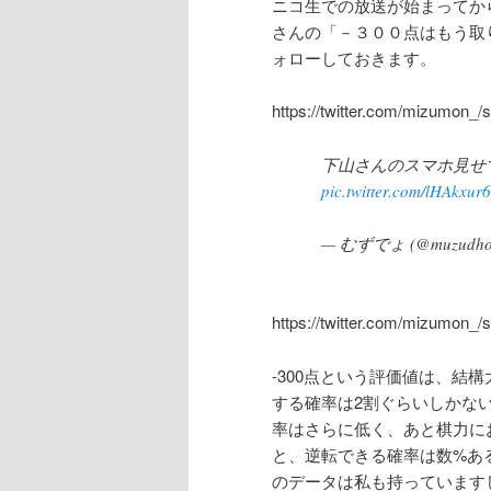
ニコ生での放送が始まってか
さんの「－３００点はもう取
ォローしておきます。
https://twitter.com/mizumon_
下山さんのスマホ見せ
pic.twitter.com/lHAkxur
— むずでょ (@muzudho
https://twitter.com/mizumon_
-300点という評価値は、結
する確率は2割ぐらいしかな
率はさらに低く、あと棋力に
と、逆転できる確率は数%あ
のデータは私も持っています