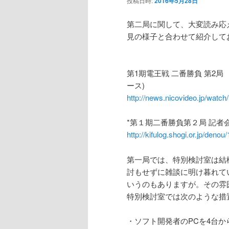
投稿日時:
2016年5月28日
ン
第二局に関して、大変読み応
見の様子と合わせて紹介して
テ
ン
第1期電王戦 二番勝負 第2局
ース)
ツ
http://news.nicovideo.jp/watc
へ
*第１期二番勝負第２局 記者会
http://kifulog.shogi.or.jp/denou
移
第一局では、特別検討室は結
動
討もせずに雑談に明け暮れて
いうのもありますが。その雰
特別検討室では次のような措
・ソフト開発者のPCを4台か