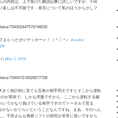
らの内容は、上で挙げた解説記事に詳しいですが、千田
り返しは不可能です」発言について私のほうから少しフ
/status/734002447576748032
てもらったぜ☆ヤッホー☆！（＾◇＾）
#csalive
6DV
1)
May 5, 2016
/status/734007219029577728
構大きく統計的に見ても互角の相手同士ですとそこから逆転
いのが実状で、しかも序盤ですから、ここから逆転する確
おいてかなり負けている相手ですのでトータルで見る
るかないかぐらいということなんですね。まあ、そのへん
し、千田さんも将棋ソフトの研究が非常に長いですから