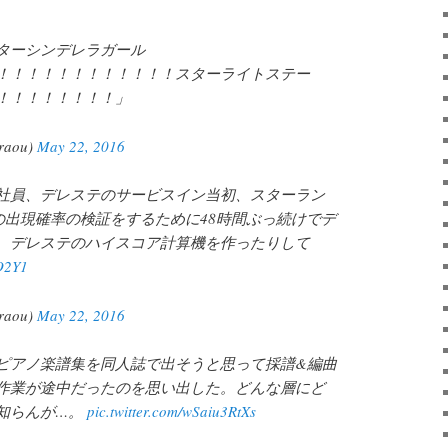
ターシンデレラガール
！！！！！！！！！！！！スターライトステー
！！！！！！！！」
aou)
May 22, 2016
社員、デレステのサービスイン当初、スターラン
の出現確率の検証をするために48時間ぶっ続けでデ
、デレステのハイスコア計算機を作ったりして
zO2Y1
aou)
May 22, 2016
ピアノ楽譜集を同人誌で出そうと思って採譜&編曲
作業が途中だったのを思い出した。どんな層にど
知らんが…。
pic.twitter.com/wSaiu3RtXs