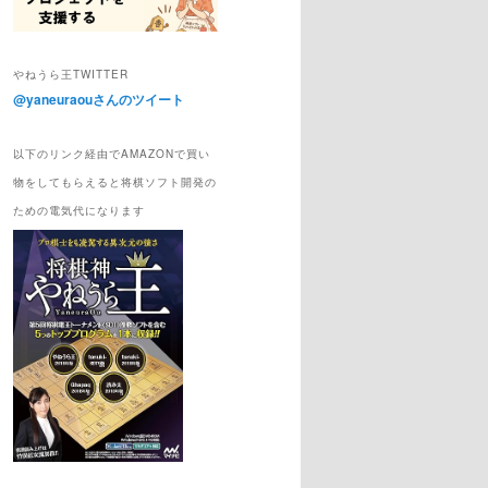
やねうら王TWITTER
@yaneuraouさんのツイート
以下のリンク経由でAMAZONで買い
物をしてもらえると将棋ソフト開発の
ための電気代になります