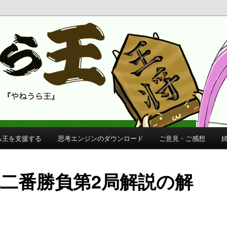
 公式サイト
公式サイト
ら王を支援する
思考エンジンのダウンロード
ご意見・ご感想
戦二番勝負第2局解説の解