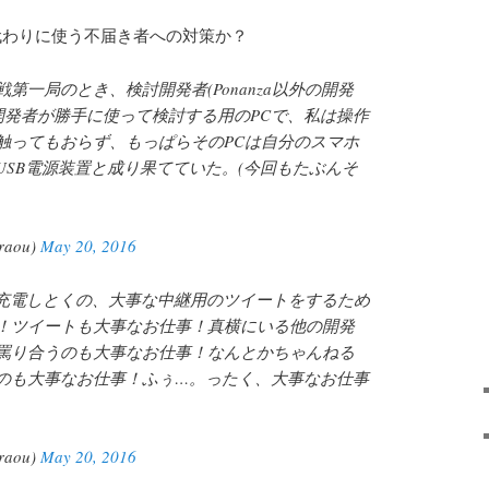
代わりに使う不届き者への対策か？
第一局のとき、検討開発者(Ponanza以外の開発
開発者が勝手に使って検討する用のPCで、私は操作
触ってもおらず、もっぱらそのPCは自分のスマホ
USB電源装置と成り果てていた。(今回もたぶんそ
aou)
May 20, 2016
ホを充電しとくの、大事な中継用のツイートをするため
！ツイートも大事なお仕事！真横にいる他の開発
罵り合うのも大事なお仕事！なんとかちゃんねる
のも大事なお仕事！ふぅ…。ったく、大事なお仕事
aou)
May 20, 2016