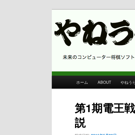
コンピューター将棋 やねうら王
やねうら王 
メ
ホーム
ABOUT
やねう
メ
イ
ン
イ
メ
第1期電王
ニ
ン
ュ
説
ー
コ