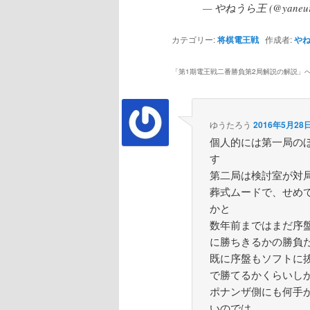
— やねうら王 (@yaneur
カテゴリー:
将棋電王戦
作成者:
や
「
第1期電王戦二番勝負第2局解説の解説
」
ゆうたろう
2016年5月28日
個人的には第一局の
す
第二局は検討室が対
葬式ムードで、せめ
かと
数年前まではまだ序
に勝ちきるかの勝負
既に序盤もソフトに
で勝てるかくらいし
ポナンザ側にも何手
いのでは