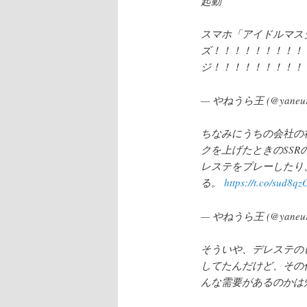
起動
スマホ「アイドルマス
ズ！！！！！！！！！
ジ！！！！！！！！！
— やねうら王 (@yaneur
ちなみにうちの会社の
クを上げたときのSSR
レステをプレーしたり
る。
https://t.co/sud8q
— やねうら王 (@yaneur
そういや、デレステの
してたんだけど、その
んな需要があるのかは