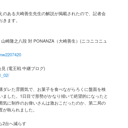
えのある大崎善生先生の解説が掲載されたので、記者会
おきます。
 山崎隆之八段 対 PONANZA（大崎善生）(ニコニコニュ
h/nw2207420
見 (電王戦 中継ブログ)
/1_02/
構ダレた雰囲気で、お菓子を食べながらろくに盤面を検
いました。1日目で形勢がかなり傾いて絶望的になったと
囲気に制作のお偉いさんは激おこだったのか、第二局の
置が執られました。
ら2台へ減らす