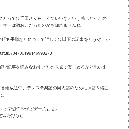
。
にとっては千田さんらしくていいなという感じだったの
ーサーは激おこだったのかも知れませんね。
zaの研究手順などについて詳しくは以下の記事をどうぞ。か
/status/734706198146998273
解説記事を読みなおすと別の視点で楽しめるかと思いま
て番組放送中、デレステ楽譜の同人誌のために採譜＆編曲
た。
レと中継中やけどゲームしよ」
知音だけは)」