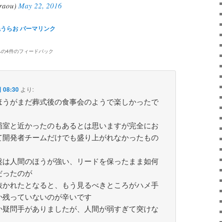
aou)
May 22, 2016
ねうらお
パーマリンク
への4件のフィードバック
 08:30
より:
ほうがまだ葬式後の食事会のようで楽しかったで
局室と近かったのもあるとは思いますが完全にお
て開発者チームだけでも盛り上がれなかったもの
盤は人間のほうが強い、リードを保ったまま如何
だったのが
抜かれたとなると、もう見るべきところがハメ手
か残っていないのが辛いです
か疑問手がありましたが、人間が弱すぎて突けな