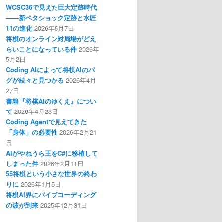
WCSC36で見えた巨大定跡時代
――新ペタショック定跡と水匠
11の進化
2026年5月7日
将棋のオンライン対局場がどえ
らいことになっている件
2026年
5月2日
Coding AIによって将棋AIのバ
グが続々と見つかる
2026年4月
27日
書籍『将棋AIのゆくえ』につい
て
2026年4月23日
Coding Agentで見えてきた
「身体」の必要性
2026年2月21
日
AIがやねうら王をC#に移植して
しまった件
2026年2月11日
55将棋という小さな世界の終わ
りに
2026年1月5日
将棋AI界にバイブコーディング
の波が到来
2025年12月31日