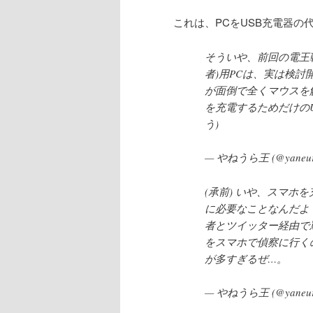
これは、PCをUSB充電器の
そういや、前回の電王戦
者)用PCは、実は検討
が面倒で全くマウスを
を充電するためだけの
う)
— やねうら王 (@yaneur
(承前) いや、スマ
に必要なことなんだよ
者とツイッター経由で
をスマホで偵察に行く
が多すぎるぜ…。
— やねうら王 (@yaneur