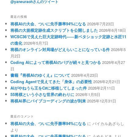
@yaneuraohさんのツイート
最近の投稿
将棋AIの大会、ついに先手勝率94%になる
2026年7月23日
将棋の大規模定跡生成スクリプトを公開しました
2026年6月18日
WCSC36で見えた巨大定跡時代――新ペタショック定跡と水匠11
の進化
2026年5月7日
将棋のオンライン対局場がどえらいことになっている件
2026年5
月2日
Coding AIによって将棋AIのバグが続々と見つかる
2026年4月27
日
書籍『将棋AIのゆくえ』について
2026年4月23日
Coding Agentで見えてきた「身体」の必要性
2026年2月21日
AIがやねうら王をC#に移植してしまった件
2026年2月11日
55将棋という小さな世界の終わりに
2026年1月5日
将棋AI界にバイブコーディングの波が到来
2025年12月31日
最近のコメント
将棋AIの大会、ついに先手勝率94%になる
に
バイカルあざらし
より
将棋AIの大会、ついに先手勝率94%になる
に
うめもどき
より