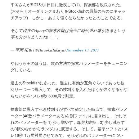
平岡さんがSDT5の1日目に徹夜して(?)、探索部を改良された。
へ
(おそらくオーダリングまわりをStockfishの最新のものにキャッ
チアップ) しかし、あまり強くならなかったとのことである。
移
そして現在のAperyの探索性能は完全に時代遅れ感があるという
動
事も分かりましたね(´･_･`)
— 平岡 拓也 (@HiraokaTakuya)
November 13, 2017
やねうら王のほうは、次の方法で探索パラメーターをチューニン
グしている。
過去のStockfishにあった、過去に有効か互角ぐらいであった枝
刈り一つ一つ導入して、その枝刈りを入れたほうが強くなるかな
らないかを1スレ8秒 5000局で判定。
探索部に導入すべき枝刈りがすべて確定した時点で、探索パラメ
ーター(40数パラメーターある)を別ファイルに書き出し、それぞ
れのパラメーターを 1) 少し増やす , 2)現状維持 , 3) 少し減らす
の3択のなかからランダムに変更する。そして、基準ソフトと1ス
レ16秒 1万局対局させてみて、それぞれのパラメーターについ