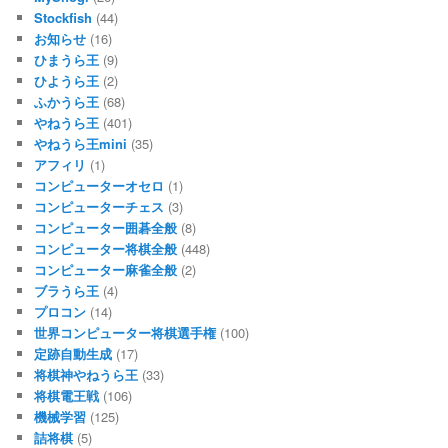
Stockfish
(44)
お知らせ
(16)
ひまうら王
(9)
ひようら王
(2)
ふかうら王
(68)
やねうら王
(401)
やねうら王mini
(35)
アフィリ
(1)
コンピューターオセロ
(1)
コンピューターチェス
(3)
コンピューター囲碁全般
(8)
コンピューター将棋全般
(448)
コンピューター麻雀全般
(2)
ブラうら王
(4)
プロコン
(14)
世界コンピューター将棋選手権
(100)
定跡自動生成
(17)
将棋神やねうら王
(33)
将棋電王戦
(106)
機械学習
(125)
詰将棋
(5)