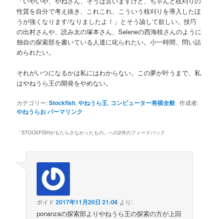
「いやいや、やねさん、そうは言いますけど、ちゃんと枝刈りの
性質を自分で考え抜き、これこれ、こういう枝刈りを導入したほ
うが強くなります/なりましたよ！」とそう諭して欲しい。技巧
の出村さんや、読み太の塚本さん、Seleneの西海枝さんのように
独自の探索部を書いている人達に叱られたい。小一時間、問い詰
められたい。
それがいつになるかは私にはわからない。この夢が叶うまで、私
はやねうら王の開発をやめない。
カテゴリー:
Stockfish
,
やねうら王
,
コンピューター将棋全般
作成者:
やねうらお
パーマリンク
「
STOCKFISHがもたらさなかったもの
」への2件のフィードバック
ポイド
2017年11月20日 21:06
より:
ponanzaの探索部よりやねうら王の探索の方が上回