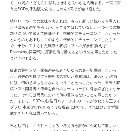
て、1),2),3)のどちらに移動させると良いかを判断する。一言で言
うとSGDの手動版である。これを5回ほど繰り返した。
枝刈り一つ一つの意味を考えれば、もっと新しい枝刈りを導入し
たり出来るのであろうが、そこまではしていない。一つ一つの枝
刈りについて敢えて吟味せず、機械的にチューニングしたかった
というのもあるし、このように機械的にチューニングしたもの
で、十分に工夫された既存の将棋ソフトの探索部(例えば、
Ponanzaの探索部)に探索性能で勝てるというのを示したかった
というのもある。
従来の将棋ソフト開発の秘伝みたいなものを一切排除したかっ
た。過去の将棋ソフト開発者の書いた探索部は、Stockfishの前
には、何の意味もなさないということを示したかった。過去の将
棋ソフト開発者の偉業を自分のソースコードに引き継ぎたくなか
った。それらは現代において何の意味もないことを示したかっ
た。そして、SDT5の決勝日12チーム中9チームがやねうら王ライ
ブラリ(本家含む)であるような現在において、それはひとまず達
成できたと私は思っている。
私としては、この甘っちょろい考え方を誰かに否定して欲しい。