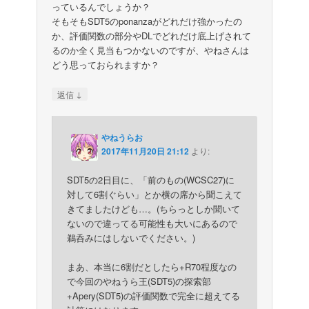
っているんでしょうか？
そもそもSDT5のponanzaがどれだけ強かったの
か、評価関数の部分やDLでどれだけ底上げされて
るのか全く見当もつかないのですが、やねさんは
どう思っておられますか？
↓
返信
やねうらお
2017年11月20日 21:12
より:
SDT5の2日目に、「前のもの(WCSC27)に
対して6割ぐらい」とか横の席から聞こえて
きてましたけども…。(ちらっとしか聞いて
ないので違ってる可能性も大いにあるので
鵜呑みにはしないでください。)
まあ、本当に6割だとしたら+R70程度なの
で今回のやねうら王(SDT5)の探索部
+Apery(SDT5)の評価関数で完全に超えてる