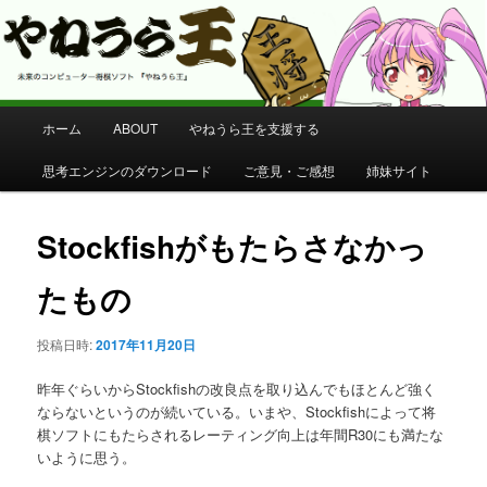
コンピューター将棋 やねうら王 公式サイト
やねうら王 公式サイト
メ
ホーム
ABOUT
やねうら王を支援する
メ
イ
ン
思考エンジンのダウンロード
ご意見・ご感想
姉妹サイト
イ
メ
ニ
ン
ュ
Stockfishがもたらさなかっ
ー
コ
たもの
ン
投稿日時:
2017年11月20日
テ
昨年ぐらいからStockfishの改良点を取り込んでもほとんど強く
ン
ならないというのが続いている。いまや、Stockfishによって将
棋ソフトにもたらされるレーティング向上は年間R30にも満たな
いように思う。
ツ