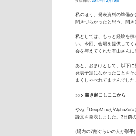
投稿日時:
2017年12月10日
ン
私のほう、発表資料の準備が
聞きづらかったと思う。聞き
テ
私としては、もっと経験を積
ン
い。今回、会場を提供してく
会を与えてくれた有山さんに
ツ
あと、おまけとして、以下に発
へ
発表予定になかったことをそ
まくしゃべれてませんでした
移
>>> 書き起こしここから
動
やね「DeepMindがAlph
論文を発表しました。3日前
(場内の7割ぐらいの人が挙手)