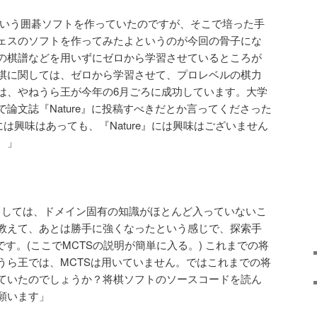
haGoという囲碁ソフトを作っていたのですが、そこで培った手
ェスのソフトを作ってみたよというのが今回の骨子にな
の棋譜などを用いずにゼロから学習させているところが
棋に関しては、ゼロから学習させて、プロレベルの棋力
は、やねうら王が今年の6月ごろに成功しています。大学
論文誌『Nature』に投稿すべきだとか言ってくださった
には興味はあっても、『Nature』には興味はございません
。」
の特徴としては、ドメイン固有の知識がほとんど入っていないこ
教えて、あとは勝手に強くなったという感じで、探索手
です。(ここでMCTSの説明が簡単に入る。) これまでの将
うら王では、MCTSは用いていません。ではこれまでの将
ていたのでしょうか？将棋ソフトのソースコードを読ん
願います」