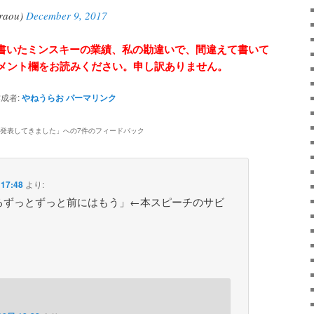
aou)
December 9, 2017
上の文中で書いたミンスキーの業績、私の勘違いで、間違えて書いて
メント欄をお読みください。申し訳ありません。
成者:
やねうらお
パーマリンク
発表してきました
」への7件のフィードバック
17:48
より:
るずっとずっと前にはもう」←本スピーチのサビ