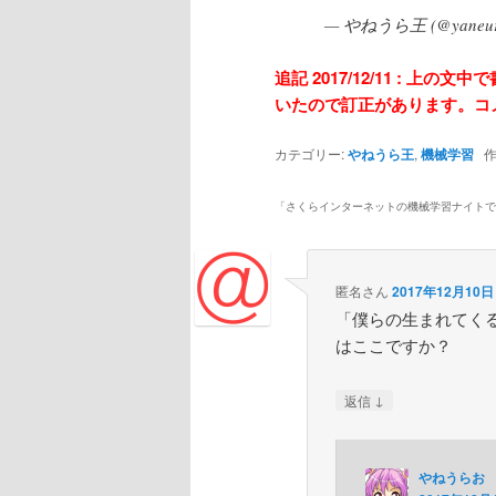
— やねうら王 (@yaneur
追記 2017/12/11 : 
いたので訂正があります。コ
カテゴリー:
やねうら王
,
機械学習
作
「
さくらインターネットの機械学習ナイトで
匿名さん
2017年12月10日 
「僕らの生まれてく
はここですか？
↓
返信
やねうらお