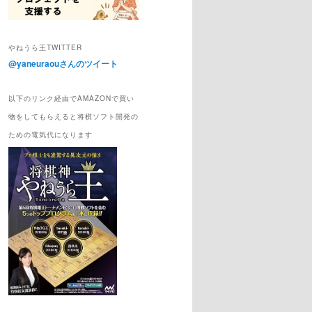
やねうら王TWITTER
@yaneuraouさんのツイート
以下のリンク経由でAMAZONで買い
物をしてもらえると将棋ソフト開発の
ための電気代になります