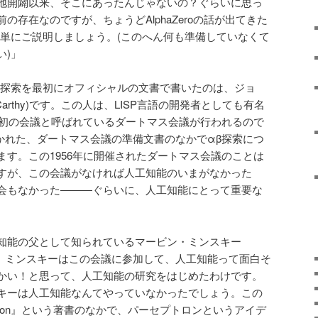
地開闢以来、そこにあったんじゃないの？ぐらいに思っ
の存在なのですが、ちょうどAlphaZeroの話が出てきた
簡単にご説明しましょう。(このへん何も準備していなくて
い)」
β探索を最初にオフィシャルの文書で書いたのは、ジョ
Carthy)です。この人は、LISP言語の開発者としても有名
能の初の会議と呼ばれているダートマス会議が行われるので
に書かれた、ダートマス会議の準備文書のなかでαβ探索につ
ます。この1956年に開催されたダートマス会議のことは
すが、この会議がなければ人工知能のいまがなかった
会もなかった―――ぐらいに、人工知能にとって重要な
知能の父として知られているマービン・ミンスキー
もいました。ミンスキーはこの会議に参加して、人工知能って面白そ
かい！と思って、人工知能の研究をはじめたわけです。
キーは人工知能なんてやっていなかったでしょう。この
ptron』という著書のなかで、パーセプトロンというアイデ