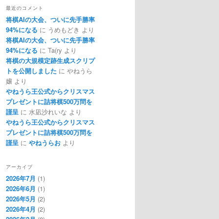
最近のコメント
将棋AIの大会、ついに先手勝率
94%になる
に
うめもどき
より
将棋AIの大会、ついに先手勝率
94%になる
に
Ta(ry
より
将棋の大規模定跡生成スクリプ
トを公開しました
に
やねうら
嬢
より
やねうら王公式からクリスマス
プレゼントに詰将棋500万問を
謹呈
に
水凪沙れいな
より
やねうら王公式からクリスマス
プレゼントに詰将棋500万問を
謹呈
に
やねうらお
より
アーカイブ
2026年7月
(1)
2026年6月
(1)
2026年5月
(2)
2026年4月
(2)