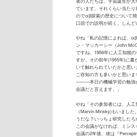
者の人たちは、宇宙誕生か天
ています。それくらい当たり前
のでαβ探索の歴史について
口頭での説明が続く。しんど
やね「私の記憶によれば、α
ン・マッカーシー（John Mc
ですね。1956年に人工知
すが、その前年(1955年)
いて触れられていたかと思い
ご存知の方も多いかと思いま
―――本日の機械学習の勉強
会議だと言えます。」
やね「その参加者には、人工
（Marvin Minsky)
うだな？いっちょ研究したろ
この会議がなければ、ミンス
会議の2年後、彼は『Perce