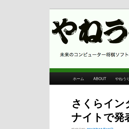
コンピューター将棋 やねうら王
やねうら王 
メ
ホーム
ABOUT
やねう
メ
イ
ン
イ
メ
さくらイン
ニ
ン
ュ
ナイトで発
ー
コ