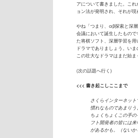
アについて書きました。これ
ョン法が発明され、それが現
やね「つまり、αβ探索と深
会議において誕生したものです
た将棋ソフト、深層学習を用い
ドラマでありましょう。いま
この壮大なドラマはまだ始ま
(次の話題へ行く)
<<< 書き起こしここまで
さくらインターネット
慣れなものであまりう
ちょくちょくこの手の
フト開発者の皆には来
があるかも。（ないか