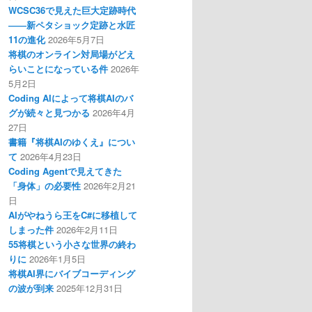
WCSC36で見えた巨大定跡時代
――新ペタショック定跡と水匠
11の進化
2026年5月7日
将棋のオンライン対局場がどえ
らいことになっている件
2026年
5月2日
Coding AIによって将棋AIのバ
グが続々と見つかる
2026年4月
27日
書籍『将棋AIのゆくえ』につい
て
2026年4月23日
Coding Agentで見えてきた
「身体」の必要性
2026年2月21
日
AIがやねうら王をC#に移植して
しまった件
2026年2月11日
55将棋という小さな世界の終わ
りに
2026年1月5日
将棋AI界にバイブコーディング
の波が到来
2025年12月31日