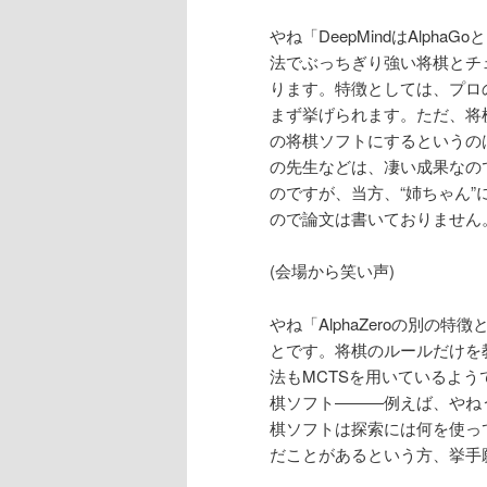
やね「DeepMindはAlp
法でぶっちぎり強い将棋とチ
ります。特徴としては、プロ
まず挙げられます。ただ、将
の将棋ソフトにするというの
の先生などは、凄い成果なので
のですが、当方、“姉ちゃん”
ので論文は書いておりません
(会場から笑い声)
やね「AlphaZeroの別
とです。将棋のルールだけを
法もMCTSを用いているよう
棋ソフト―――例えば、やね
棋ソフトは探索には何を使っ
だことがあるという方、挙手