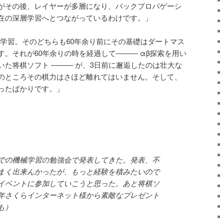
がその後、レイヤーが多層になり、バックプロパゲーシ
在の深層学習へとつながっているわけです。」
層学習。そのどちらも60年余り前にその基礎はダートマス
。それが60年余りの時を経過して――― αβ探索を用い
た将棋ソフト ――― が、3日前に邂逅したのは壮大な
のところその棋力はさほど離れてはいません。そして、
ったばかりです。」
での機械学習の勉強会で発表してきた。発表、不
まく出来んかったが、もっと経験を積みたいので
イベントに参加していこうと思った。あと将棋ソ
年さくらインターネット様から素敵なプレゼント
も）