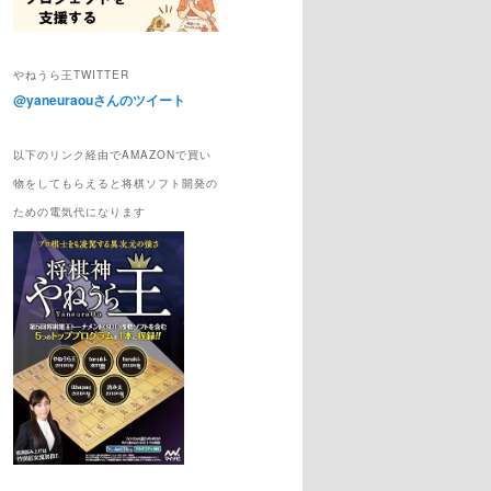
やねうら王TWITTER
@yaneuraouさんのツイート
以下のリンク経由でAMAZONで買い
物をしてもらえると将棋ソフト開発の
ための電気代になります