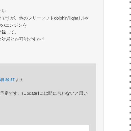
より:
が、他のフリーソフトdolphin/illqha1.1や
illa9のエンジンを
登録して、
な対局とか可能ですか？
日 20:57
より:
定です。(Update1には間に合わないと思い