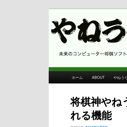
コンピューター将棋 やねうら王
やねうら王 
メ
ホーム
ABOUT
やねう
メ
イ
ン
イ
メ
将棋神やねう
ニ
ン
ュ
れる機能
ー
コ