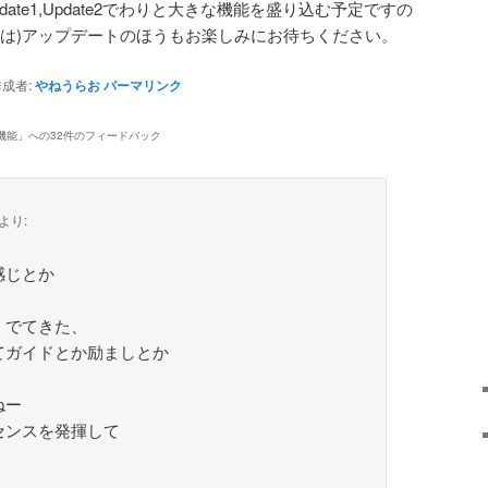
ate1,Update2でわりと大きな機能を盛り込む予定ですの
方は)アップデートのほうもお楽しみにお待ちください。
成者:
やねうらお
パーマリンク
機能
」への32件のフィードバック
より:
感じとか
、でてきた、
てガイドとか励ましとか
ねー
センスを発揮して