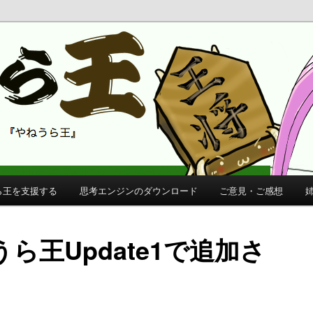
 公式サイト
公式サイト
ら王を支援する
思考エンジンのダウンロード
ご意見・ご感想
ら王Update1で追加さ