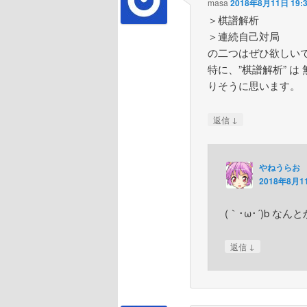
masa
2018年8月11日 19:
＞棋譜解析
＞連続自己対局
の二つはぜひ欲しい
特に、”棋譜解析” 
りそうに思います。
↓
返信
やねうらお
2018年8月11
(｀･ω･´)b な
↓
返信