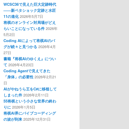
WCSC36で見えた巨大定跡時代
――新ペタショック定跡と水匠
11の進化
2026年5月7日
将棋のオンライン対局場がどえ
らいことになっている件
2026年
5月2日
Coding AIによって将棋AIのバ
グが続々と見つかる
2026年4月
27日
書籍『将棋AIのゆくえ』につい
て
2026年4月23日
Coding Agentで見えてきた
「身体」の必要性
2026年2月21
日
AIがやねうら王をC#に移植して
しまった件
2026年2月11日
55将棋という小さな世界の終わ
りに
2026年1月5日
将棋AI界にバイブコーディング
の波が到来
2025年12月31日