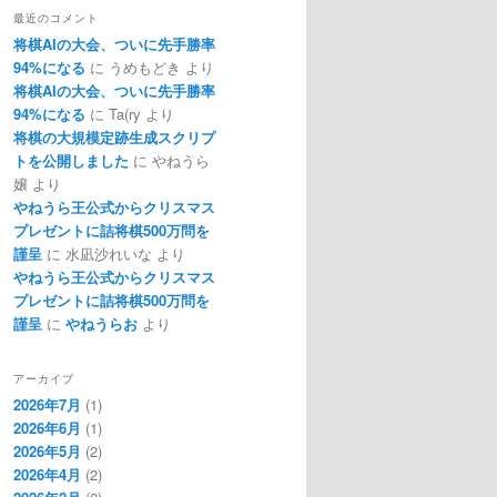
最近のコメント
将棋AIの大会、ついに先手勝率
94%になる
に
うめもどき
より
将棋AIの大会、ついに先手勝率
94%になる
に
Ta(ry
より
将棋の大規模定跡生成スクリプ
トを公開しました
に
やねうら
嬢
より
やねうら王公式からクリスマス
プレゼントに詰将棋500万問を
謹呈
に
水凪沙れいな
より
やねうら王公式からクリスマス
プレゼントに詰将棋500万問を
謹呈
に
やねうらお
より
アーカイブ
2026年7月
(1)
2026年6月
(1)
2026年5月
(2)
2026年4月
(2)