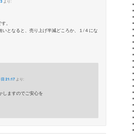
33
より:
です。
は 無いとなると、売り上げ半減どころか、１/４にな
日 21:17
より:
んとかしますのでご安心を