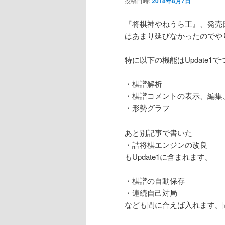
投稿日時:
2018年8月7日
ン
『将棋神やねうら王』、発売
はあまり延びなかったのでや
テ
特に以下の機能はUpdate1でつ
ン
・棋譜解析
ツ
・棋譜コメントの表示、編集
・形勢グラフ
へ
あと別記事で書いた
移
・詰将棋エンジンの改良
もUpdate1に含まれます。
動
・棋譜の自動保存
・連続自己対局
なども間に合えば入れます。間