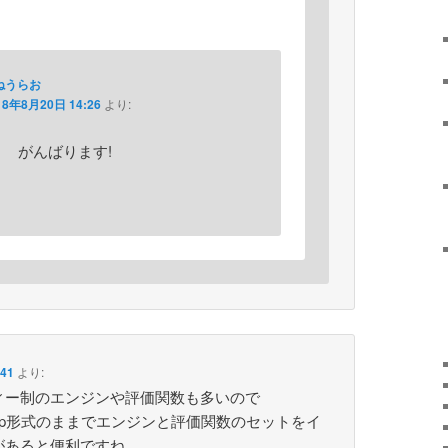
ねうらお
18年8月20日 14:26
より:
)ゞ がんばります!
41
より:
ィー制のエンジンや評価関数も多いので
ようにzip形式のままでエンジンと評価関数のセットをイ
があると便利ですね。