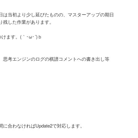
日は当初より少し延びたものの、マスターアップの期日
り残した作業があります。
けます。(｀･ω･´)ｂ
、思考エンジンのログの棋譜コメントへの書き出し等
に合わなければUpdate2で対応します。