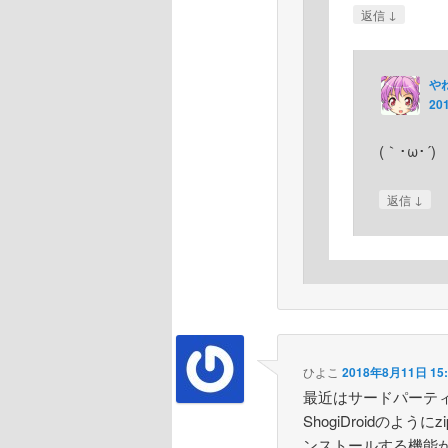
↓
返信
や
20
(｀･ω･´
↓
返信
ひよこ
2018年8月11日 15:
最近はサードパーテ
ShogiDroidの
ンストールする機能