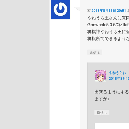
宏
2018年8月13日 20:51
やねうら王さんに質問です
Godwhale5.0.5/Qz
将棋神やねうら王に
将棋所でできるよう
↓
返信
やねうらお
2018年8月13
出来るようにする予
ますが)
↓
返信