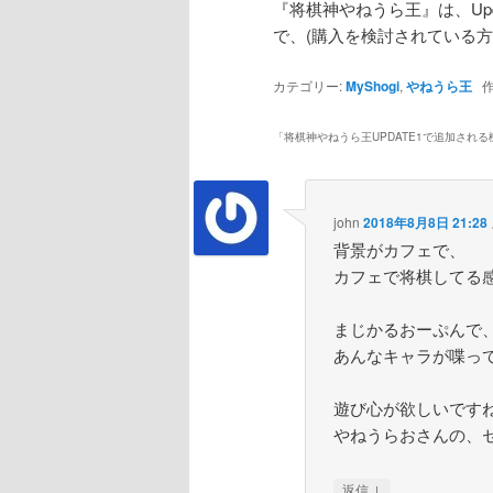
『将棋神やねうら王』は、Upd
で、(購入を検討されている
カテゴリー:
MyShogi
,
やねうら王
作
「
将棋神やねうら王UPDATE1で追加される
john
2018年8月8日 21:28
背景がカフェで、
カフェで将棋してる
まじかるおーぷんで
あんなキャラが喋っ
遊び心が欲しいです
やねうらおさんの、
↓
返信