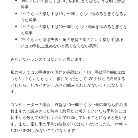
96%ぐらいの指し手は10手以内に悪くなるような明らかな
悪手
1%ぐらいの指し手は10手〜20手ぐらい進めると悪くなるよ
うな悪手
1%ぐらいの指し手は20〜30手ぐらい局面を進めると悪くな
る悪手
2%ぐらいがほぼ先後互角の形勢の局面にいく指し手(ある
いは30手以上進めないと悪くならない悪手)
みたいなバランスではないかと思います。
私の考えでは30手進めて互角の局面に行く指し手は平均的には2
つか3つぐらいしかなく、仮に3つだとして120手付近で終局する
としたら、1.79×10^57しかその組み合わせがないことになりま
す。
コンピューターの場合、終盤は40〜60手ぐらい先の勝ちも読み切
れますので読みきった時点で終局だと考えていいなら平均的には
初手から数えて80手目ぐらいで終局していることになると思いま
す。また、指し手の平均分岐数が3ではなく2だとしたら、2^80 =
1.21×10^24しかないことになります。