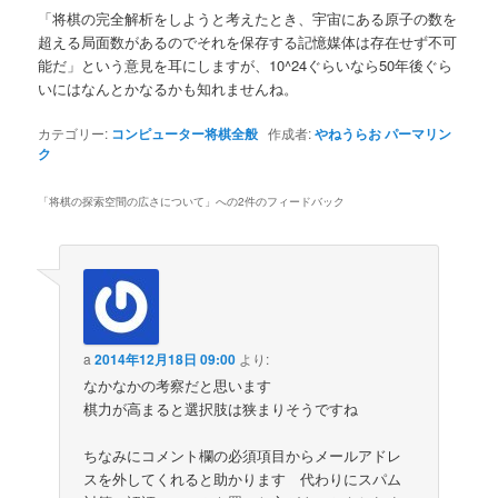
「将棋の完全解析をしようと考えたとき、宇宙にある原子の数を
超える局面数があるのでそれを保存する記憶媒体は存在せず不可
能だ」という意見を耳にしますが、10^24ぐらいなら50年後ぐら
いにはなんとかなるかも知れませんね。
カテゴリー:
コンピューター将棋全般
作成者:
やねうらお
パーマリン
ク
「
将棋の探索空間の広さについて
」への2件のフィードバック
a
2014年12月18日 09:00
より:
なかなかの考察だと思います
棋力が高まると選択肢は狭まりそうですね
ちなみにコメント欄の必須項目からメールアドレ
スを外してくれると助かります 代わりにスパム