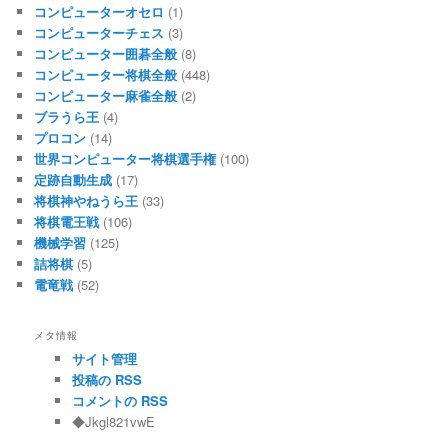
コンピューターオセロ
(1)
コンピューターチェス
(3)
コンピューター囲碁全般
(8)
コンピューター将棋全般
(448)
コンピューター麻雀全般
(2)
ブラうら王
(4)
プロコン
(14)
世界コンピューター将棋選手権
(100)
定跡自動生成
(17)
将棋神やねうら王
(33)
将棋電王戦
(106)
機械学習
(125)
詰将棋
(5)
電竜戦
(52)
メタ情報
サイト管理
投稿の RSS
コメントの RSS
◆Jkgl821vwE