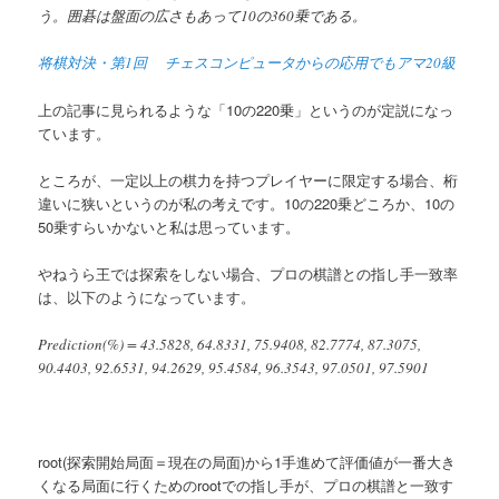
う。囲碁は盤面の広さもあって10の360乗である。
へ
将棋対決・第1回 チェスコンピュータからの応用でもアマ20級
移
上の記事に見られるような「10の220乗」というのが定説になっ
動
ています。
ところが、一定以上の棋力を持つプレイヤーに限定する場合、桁
違いに狭いというのが私の考えです。10の220乗どころか、10の
50乗すらいかないと私は思っています。
やねうら王では探索をしない場合、プロの棋譜との指し手一致率
は、以下のようになっています。
Prediction(%) = 43.5828, 64.8331, 75.9408, 82.7774, 87.3075,
90.4403, 92.6531, 94.2629, 95.4584, 96.3543, 97.0501, 97.5901
root(探索開始局面＝現在の局面)から1手進めて評価値が一番大き
くなる局面に行くためのrootでの指し手が、プロの棋譜と一致す