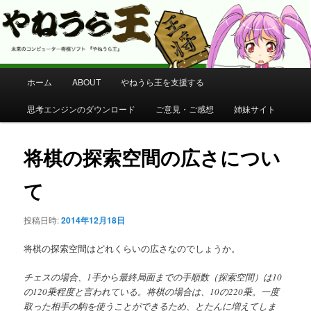
コンピューター将棋 やねうら王 公式サイト
やねうら王 公式サイト
メ
ホーム
ABOUT
やねうら王を支援する
メ
イ
ン
思考エンジンのダウンロード
ご意見・ご感想
姉妹サイト
イ
メ
ニ
ン
ュ
将棋の探索空間の広さについ
ー
コ
て
ン
投稿日時:
2014年12月18日
テ
将棋の探索空間はどれくらいの広さなのでしょうか。
ン
チェスの場合、1手から最終局面までの手順数（探索空間）は10
の120乗程度と言われている。将棋の場合は、10の220乗。一度
ツ
取った相手の駒を使うことができるため、とたんに増えてしま