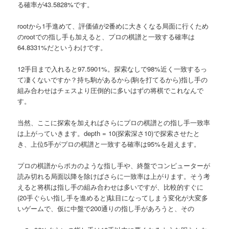
る確率が43.5828%です。
rootから1手進めて、評価値が2番めに大きくなる局面に行くため
のrootでの指し手も加えると、プロの棋譜と一致する確率は
64.8331%だというわけです。
12手目まで入れると97.5901%。探索なしで98%近く一致するっ
て凄くないですか？持ち駒があるから(駒を打てるから)指し手の
組み合わせはチェスより圧倒的に多いはずの将棋でこれなんで
す。
当然、ここに探索を加えればさらにプロの棋譜との指し手一致率
は上がっていきます。depth = 10(探索深さ10)で探索させたと
き、上位5手がプロの棋譜と一致する確率は95%を超えます。
プロの棋譜からポカのような指し手や、終盤でコンピューターが
読み切れる局面以降を除けばさらに一致率は上がります。そう考
えると将棋は指し手の組み合わせは多いですが、比較的すぐに
(20手ぐらい指し手を進めると)駄目になってしまう変化が大変多
いゲームで、仮に中盤で200通りの指し手があろうと、その