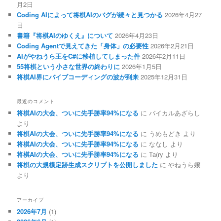
月2日
Coding AIによって将棋AIのバグが続々と見つかる
2026年4月27
日
書籍『将棋AIのゆくえ』について
2026年4月23日
Coding Agentで見えてきた「身体」の必要性
2026年2月21日
AIがやねうら王をC#に移植してしまった件
2026年2月11日
55将棋という小さな世界の終わりに
2026年1月5日
将棋AI界にバイブコーディングの波が到来
2025年12月31日
最近のコメント
将棋AIの大会、ついに先手勝率94%になる
に
バイカルあざらし
より
将棋AIの大会、ついに先手勝率94%になる
に
うめもどき
より
将棋AIの大会、ついに先手勝率94%になる
に
ななし
より
将棋AIの大会、ついに先手勝率94%になる
に
Ta(ry
より
将棋の大規模定跡生成スクリプトを公開しました
に
やねうら嬢
より
アーカイブ
2026年7月
(1)