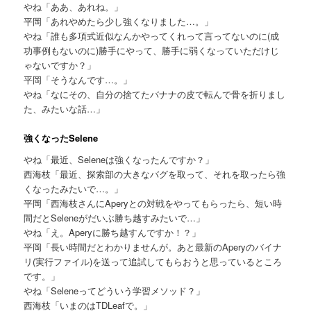
やね「ああ、あれね。」
平岡「あれやめたら少し強くなりました…。」
やね「誰も多項式近似なんかやってくれって言ってないのに(成
功事例もないのに)勝手にやって、勝手に弱くなっていただけじ
ゃないですか？」
平岡「そうなんです…。」
やね「なにその、自分の捨てたバナナの皮で転んで骨を折りまし
た、みたいな話…」
強くなったSelene
やね「最近、Seleneは強くなったんですか？」
西海枝「最近、探索部の大きなバグを取って、それを取ったら強
くなったみたいで…。」
平岡「西海枝さんにAperyとの対戦をやってもらったら、短い時
間だとSeleneがだいぶ勝ち越すみたいで…」
やね「え。Aperyに勝ち越すんですか！？」
平岡「長い時間だとわかりませんが。あと最新のAperyのバイナ
リ(実行ファイル)を送って追試してもらおうと思っているところ
です。」
やね「Seleneってどういう学習メソッド？」
西海枝「いまのはTDLeafで。」