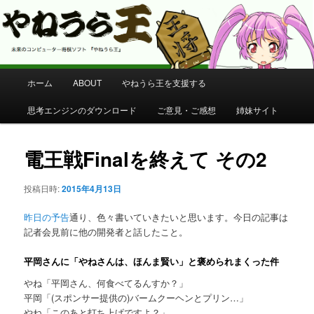
コンピューター将棋 やねうら王 公式サイト
やねうら王 公式サイト
メ
ホーム
ABOUT
やねうら王を支援する
メ
イ
ン
思考エンジンのダウンロード
ご意見・ご感想
姉妹サイト
イ
メ
ニ
ン
ュ
電王戦Finalを終えて その2
ー
コ
投稿日時:
2015年4月13日
ン
昨日の予告
通り、色々書いていきたいと思います。今日の記事は
記者会見前に他の開発者と話したこと。
テ
平岡さんに「やねさんは、ほんま賢い」と褒められまくった件
ン
やね「平岡さん、何食べてるんすか？」
ツ
平岡「(スポンサー提供の)バームクーヘンとプリン…」
やね「このあと打ち上げですよ？」