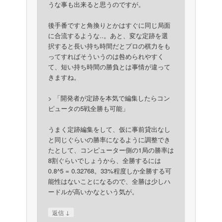
うな事も出来ると思うのですが。
後手番ですと角換りとかはすぐに同じ局面
に合流するような..。あと、変な定跡を選
択すると長い持ち時間だとプロの棋力をも
ってすればそういうのは咎められやすく
て、短い持ち時間の勝負とは事情が違って
きますね。
> 「開発者が定跡を本気で編集したらコン
ピュータの5戦全勝も可能」
うまく定跡編集をして、仮に事前貸出なし
と同じぐらいの勝率になるように調整でき
たとして、コンピューター側の1局の勝率は
8割ぐらいでしょうから、全勝するには
0.8^5 = 0.32768。33%程度しか全勝する可
能性はないことになるので、全勝は少しハ
ードルが高いかなという気が。
↓
返信