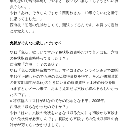
車党なので居飛車縛りでやると二段ぐらい落ちてちょうどいい勝
負ぐらい。」
やね「あれ、そうなんですか？西海枝さん、10級ぐらいだと勝手
に思ってました。」
西海枝「初段の免状欲しくて、頑張ってるんです。本買って定跡
とか覚えて。」
免状がそんなに欲しいですか？
やね「免状、欲しいですか？免状取得資格だけで言えば私、六段
の免状取得資格持ってましたよ？」
西海枝「六段！！？の免状？」
やね「免状の取得資格ですね。マイコミのオンライン認定で20問
中19問正解したので五段の免状取得資格を得て、それが将棋連盟
の創立81周年記念(※)のときにいまの取得資格＋１段の段位を取
れますとかメール来て、お金さえ出せば六段が取れるらしいかっ
たのです。」
※ 将棋盤のマス目が81なのでその記念となる年。2005年。
西海枝「取らなかったのですか？」
やね「はい。六段の免状をいきなり取るためには初段から五段ま
での免状料が必要なんです。初段から五段までの免状取得料の合
計が66万ぐらいかかりまして。」