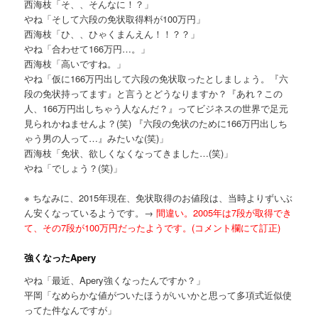
西海枝「そ、、そんなに！？」
やね「そして六段の免状取得料が100万円」
西海枝「ひ、、ひゃくまんえん！！？？」
やね「合わせて166万円…。」
西海枝「高いですね。」
やね「仮に166万円出して六段の免状取ったとしましょう。『六
段の免状持ってます』と言うとどうなりますか？『あれ？この
人、166万円出しちゃう人なんだ？』ってビジネスの世界で足元
見られかねませんよ？(笑) 『六段の免状のために166万円出しち
ゃう男の人って…』みたいな(笑)」
西海枝「免状、欲しくなくなってきました…(笑)」
やね「でしょう？(笑)」
※ ちなみに、2015年現在、免状取得のお値段は、当時よりずいぶ
ん安くなっているようです。→
間違い。2005年は7段が取得でき
て、その7段が100万円だったようです。(コメント欄にて訂正)
強くなったApery
やね「最近、Apery強くなったんですか？」
平岡「なめらかな値がついたほうがいいかと思って多項式近似使
ってた件なんですが」