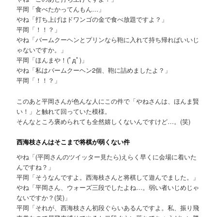
へ
平岡「食べたかってんもん…」
やね「打ち上げはドワンゴの金で食べ放題ですよ？」
移
平岡「！！？」
やね「バームクーヘンとプリンなら鞄に入れて持ち帰ればいいじ
動
ゃないですか。」
平岡「ほんまや！(ﾟдﾟ)」
やね「私はバームクーヘン2個、鞄に詰めましたよ？」
平岡「！！？」
このあと平岡さんが色んな人にこの件で「やねさんは、ほんま賢
い！」と触れて回っていた模様。
そんなところ褒められても全然嬉しくないんですけど…。(笑)
西海枝さんはそこまで将棋が弱くない件
やね「(平岡さんのツイッター見たら)えらく早くに会場に着いた
んですね？」
平岡「そうなんですよ。西海枝さんと将棋して遊んでました。」
やね「平岡さん、ウォーズ三段でしたよね…。弱い者いじめじゃ
ないですか？(笑)」
平岡「それが、西海枝さん初段ぐらいあるんですよ。私、振り飛