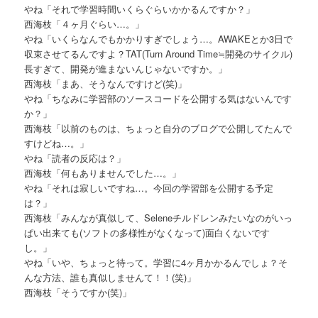
やね「それで学習時間いくらぐらいかかるんですか？」
西海枝「４ヶ月ぐらい…。」
やね「いくらなんでもかかりすぎでしょう…。AWAKEとか3日で
収束させてるんですよ？TAT(Turn Around Time≒開発のサイクル)
長すぎて、開発が進まないんじゃないですか。」
西海枝「まあ、そうなんですけど(笑)」
やね「ちなみに学習部のソースコードを公開する気はないんです
か？」
西海枝「以前のものは、ちょっと自分のブログで公開してたんで
すけどね…。」
やね「読者の反応は？」
西海枝「何もありませんでした…。」
やね「それは寂しいですね…。今回の学習部を公開する予定
は？」
西海枝「みんなが真似して、Seleneチルドレンみたいなのがいっ
ぱい出来ても(ソフトの多様性がなくなって)面白くないです
し。」
やね「いや、ちょっと待って。学習に4ヶ月かかるんでしょ？そ
んな方法、誰も真似しませんて！！(笑)」
西海枝「そうですか(笑)」