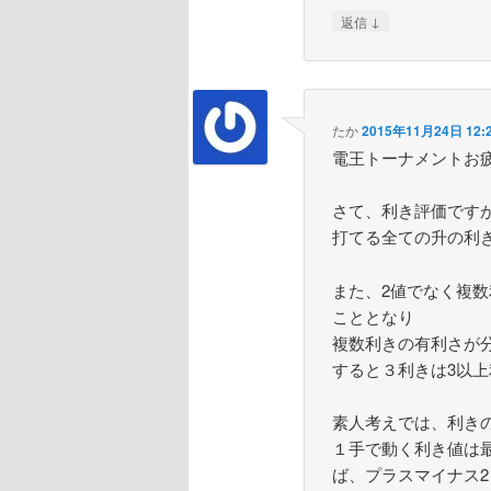
↓
返信
たか
2015年11月24日 12:
電王トーナメントお
さて、利き評価です
打てる全ての升の利
また、2値でなく複数
こととなり
複数利きの有利さが
すると３利きは3以上
素人考えでは、利き
１手で動く利き値は
ば、プラスマイナス