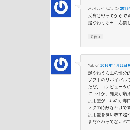
おいしいうんこパン
2015
反省は戦ってからで
超やねうら王、応援
↓
返信
Yakitori
2015年11月22日 0
超やねうら王の部分
ソフトのリバイバル
ただ、コンピュータ
ていうか、知見が増
汎用型がいいのか専
メタの応酬なわけで
汎用型を食い殺す超
まだ終わってないの