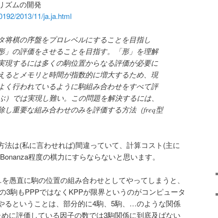
リズムの開発
00192/2013/11/ja.ja.html
タ将棋の序盤をプロレベルにすることを目指し
形」の評価をさせることを目指す。「形」を理解
実現するには多くの駒位置からなる評価が必要に
えるとメモリと時間が指数的に増大するため、現
よく行われているように駒組み合わせをすべて評
と呼ぶ）では実現し難い。この問題を解決するには、
し重要な組み合わせのみを評価する方法（freq型
。
法は(私に言わせれば)間違っていて、計算コスト(主に
Bonanza程度の棋力にすらならないと思います。
係…を愚直に駒の位置の組み合わせとしてやってしまうと、
その3駒もPPPではなくKPPが限界というのがコンピュータ
やるということは、部分的に4駒、5駒、…のような関係
ために評価している因子の数では3駒関係に到底及ばない