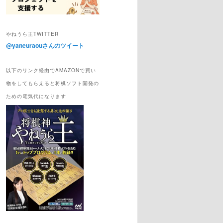
やねうら王TWITTER
@yaneuraouさんのツイート
以下のリンク経由でAMAZONで買い
物をしてもらえると将棋ソフト開発の
ための電気代になります