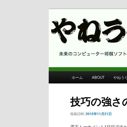
コンピューター将棋 やねうら王
やねうら王 
メ
ホーム
ABOUT
やねう
メ
イ
ン
イ
メ
技巧の強さ
ニ
ン
ュ
投稿日時:
2015年11月21日
ー
コ
電王トーナメント1日目です