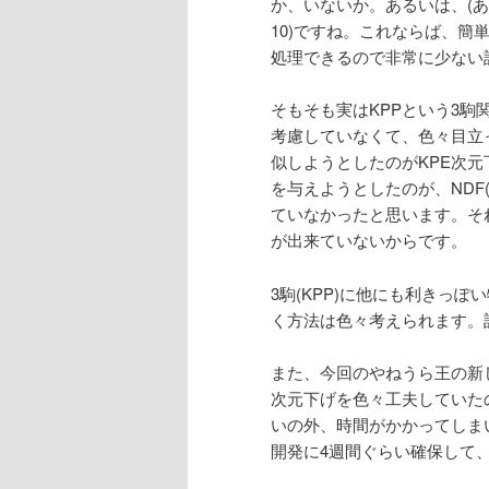
か、いないか。あるいは、(あ
10)ですね。これならば、簡
処理できるので非常に少ない
そもそも実はKPPという3
考慮していなくて、色々目立
似しようとしたのがKPE次
を与えようとしたのが、NDF(2
ていなかったと思います。そ
が出来ていないからです。
3駒(KPP)に他にも利きっ
く方法は色々考えられます。
また、今回のやねうら王の新
次元下げを色々工夫していた
いの外、時間がかかってしま
開発に4週間ぐらい確保して、