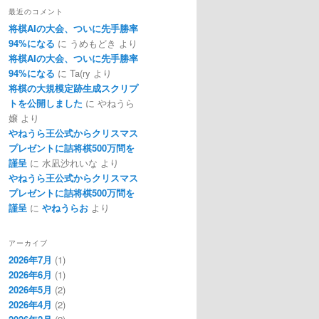
最近のコメント
将棋AIの大会、ついに先手勝率
94%になる
に
うめもどき
より
将棋AIの大会、ついに先手勝率
94%になる
に
Ta(ry
より
将棋の大規模定跡生成スクリプ
トを公開しました
に
やねうら
嬢
より
やねうら王公式からクリスマス
プレゼントに詰将棋500万問を
謹呈
に
水凪沙れいな
より
やねうら王公式からクリスマス
プレゼントに詰将棋500万問を
謹呈
に
やねうらお
より
アーカイブ
2026年7月
(1)
2026年6月
(1)
2026年5月
(2)
2026年4月
(2)