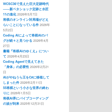
WCSC36で見えた巨大定跡時代
――新ペタショック定跡と水匠
11の進化
2026年5月7日
将棋のオンライン対局場がどえ
らいことになっている件
2026年
5月2日
Coding AIによって将棋AIのバ
グが続々と見つかる
2026年4月
27日
書籍『将棋AIのゆくえ』につい
て
2026年4月23日
Coding Agentで見えてきた
「身体」の必要性
2026年2月21
日
AIがやねうら王をC#に移植して
しまった件
2026年2月11日
55将棋という小さな世界の終わ
りに
2026年1月5日
将棋AI界にバイブコーディング
の波が到来
2025年12月31日