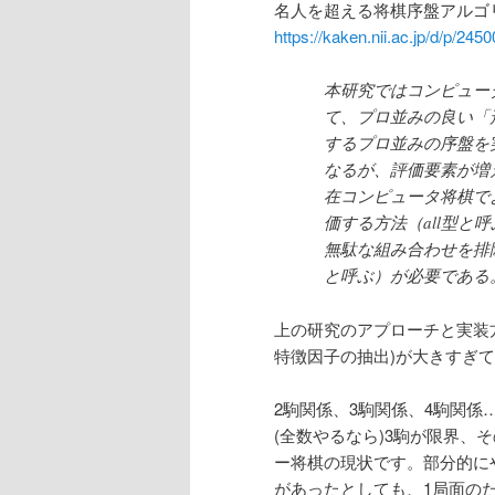
名人を超える将棋序盤アルゴ
https://kaken.nii.ac.jp/d/p/245
本研究ではコンピュー
て、プロ並みの良い「
するプロ並みの序盤を
なるが、評価要素が増
在コンピュータ将棋で
価する方法（all型
無駄な組み合わせを排除
と呼ぶ）が必要である
上の研究のアプローチと実装方
特徴因子の抽出)が大きすぎて
2駒関係、3駒関係、4駒関
(全数やるなら)3駒が限界、
ー将棋の現状です。部分的に
があったとしても、1局面の