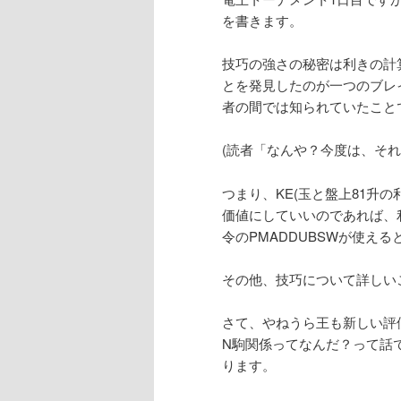
を書きます。
ン
技巧の強さの秘密は利きの計
テ
とを発見したのが一つのブレ
者の間では知られていたこと
ン
(読者「なんや？今度は、そ
ツ
つまり、KE(玉と盤上81升
へ
価値にしていいのであれば、利きをby
令のPMADDUBSWが使え
移
その他、技巧について詳しい
動
さて、やねうら王も新しい評
N駒関係ってなんだ？って話
ります。