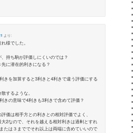
21
より:
疲れ様でした。
が、持ち駒が評価しにくいのでは？
き先に潜在的利きになる？
利きを加算すると3利きと4利きで違う評価にする
分散するような。
利きの意味で4利きも3利きで含めて評価？
の評価は相手方との利きとの相対評価でよく、
最大2なので、それを越える相対利きは過剰とすれ
2または３まででそれ以上は両端に含めていいので