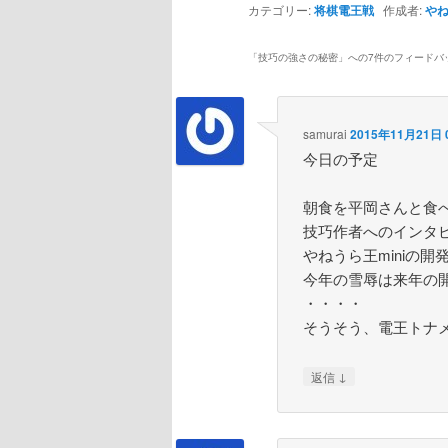
カテゴリー:
将棋電王戦
作成者:
や
「
技巧の強さの秘密
」への7件のフィードバ
samurai
2015年11月21日 0
今日の予定
朝食を平岡さんと食
技巧作者へのインタ
やねうら王miniの
今年の雪辱は来年の
・・・・
そうそう、電王トナ
↓
返信