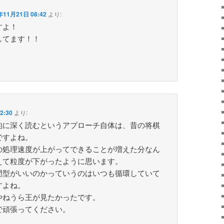
年11月21日 08:42
より:
すよ！
してます！！
2:30
より:
的に深く読むというアプローチ自体は、昔の将棋
ですよね。
の処理速度が上がってできることが増えた分なん
えて粒度が下がったように思います。
門型がいいのかっていうのはいつも循環していて
すよね。
やねうら王が見たかったです。
で頑張ってください。