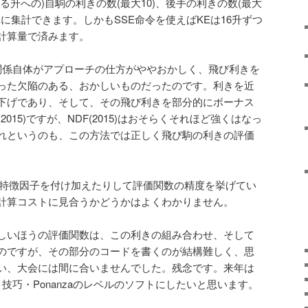
る升への)自駒の利きの数(最大10)、後手の利きの数(最大
単に集計できます。しかもSSE命令を使えばKEは16升ずつ
計算量で済みます。
駒関係自体がアプローチの仕方がややおかしく、飛び利きを
った欠陥のある、おかしいものだったのです。利きを近
元下げであり、そして、その飛び利きを部分的にボーナス
015)ですが、NDF(2015)はおそらくそれほど強くはなっ
れというのも、この方法では正しく飛び駒の利きの評価
ぽい特徴因子を付け加えたりして評価関数の精度を挙げてい
計算コストに見合うかどうかはよくわかりません。
しいほうの評価関数は、この利きの組み合わせ、そして
のですが、その部分のコードを書くのが結構難しく、思
い、大会には間に合いませんでした。残念です。来年は
技巧・Ponanzaのレベルのソフトにしたいと思います。