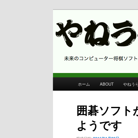
コンピューター将棋 やねうら王
やねうら王 
メ
ホーム
ABOUT
やねう
メ
イ
ン
イ
メ
囲碁ソフト
ニ
ン
ュ
ようです
ー
コ