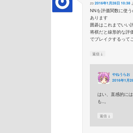
zo
2016年1月28日 10:38
NNを評価関数に使
あります
囲碁はこれまでいい
将棋だと線形的な評
でブレイクするって
↓
返信
やねうらお
2016年1月28
はい、直感的には
も..。
↓
返信