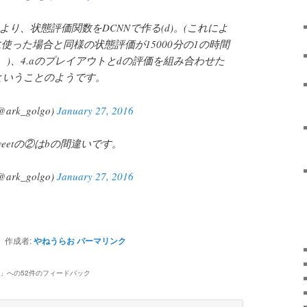
より、状態評価関数をDCNNで作る(d)。(これによ
使った場合と同様の状態評価が15000分の1の時間
)、4.aのプレイアウトとdの評価を組み合わせた
ということのようです。
@ark_golgo)
January 27, 2016
eetの②はbの間違いです。
@ark_golgo)
January 27, 2016
作成者:
やねうらお
パーマリンク
」への52件のフィードバック