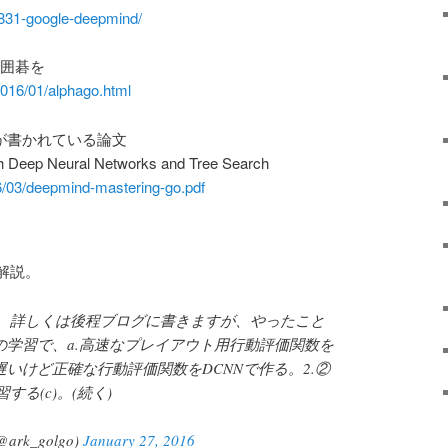
0831-google-deepmind/
で囲碁を
/2016/01/alphago.html
法が書かれている論文
h Deep Neural Networks and Tree Search
6/03/deepmind-mastering-go.pdf
解説。
。詳しくは後程ブログに書きますが、やったこと
の学習で、a.高速なプレイアウト用行動評価関数を
遅いけど正確な行動評価関数をDCNNで作る。2.②
る(c)。(続く)
@ark_golgo)
January 27, 2016