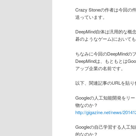
Crazy Stoneの作者は今回の件について
送っています。
DeepMind自体は汎用的
碁のようなゲーム)において
ちなみに今回のDeepMind
DeepMindは、もともとはGo
アップ企業の名前です。
以下、関連記事のURLを貼
Googleの人工知能開発をリ
物なのか？
http://gigazine.net/news/201
Googleの自己学習する人
的なのか？