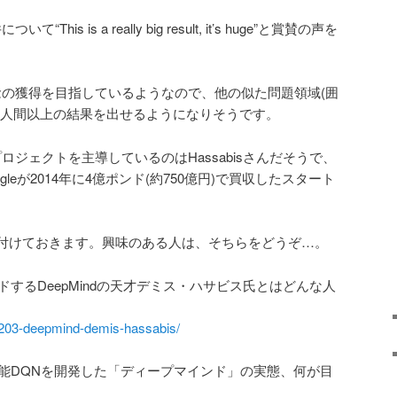
“This is a really big result, it’s huge”と賞賛の声を
な概念の獲得を目指しているようなので、他の似た問題領域(囲
も人間以上の結果を出せるようになりそうです。
のプロジェクトを主導しているのはHassabisさんだそうで、
ogleが2014年に4億ポンド(約750億円)で買収したスタート
り付けておきます。興味のある人は、そちらをどうぞ…。
ードするDeepMindの天才デミス・ハサビス氏とはどんな人
41203-deepmind-demis-hassabis/
工知能DQNを開発した「ディープマインド」の実態、何が目