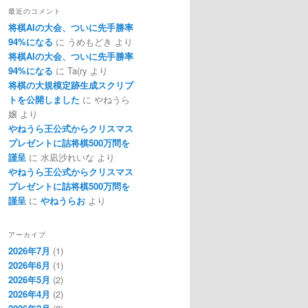
最近のコメント
将棋AIの大会、ついに先手勝率
94%になる
に
うめもどき
より
将棋AIの大会、ついに先手勝率
94%になる
に
Ta(ry
より
将棋の大規模定跡生成スクリプ
トを公開しました
に
やねうら
嬢
より
やねうら王公式からクリスマス
プレゼントに詰将棋500万問を
謹呈
に
水凪沙れいな
より
やねうら王公式からクリスマス
プレゼントに詰将棋500万問を
謹呈
に
やねうらお
より
アーカイブ
2026年7月
(1)
2026年6月
(1)
2026年5月
(2)
2026年4月
(2)