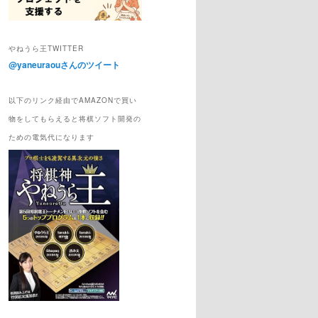
やねうら王TWITTER
@yaneuraouさんのツイート
以下のリンク経由でAMAZONで買い
物をしてもらえると将棋ソフト開発の
ための電気代になります