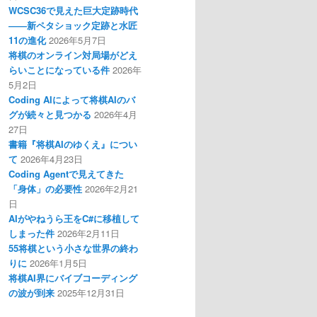
WCSC36で見えた巨大定跡時代
――新ペタショック定跡と水匠
11の進化
2026年5月7日
将棋のオンライン対局場がどえ
らいことになっている件
2026年
5月2日
Coding AIによって将棋AIのバ
グが続々と見つかる
2026年4月
27日
書籍『将棋AIのゆくえ』につい
て
2026年4月23日
Coding Agentで見えてきた
「身体」の必要性
2026年2月21
日
AIがやねうら王をC#に移植して
しまった件
2026年2月11日
55将棋という小さな世界の終わ
りに
2026年1月5日
将棋AI界にバイブコーディング
の波が到来
2025年12月31日