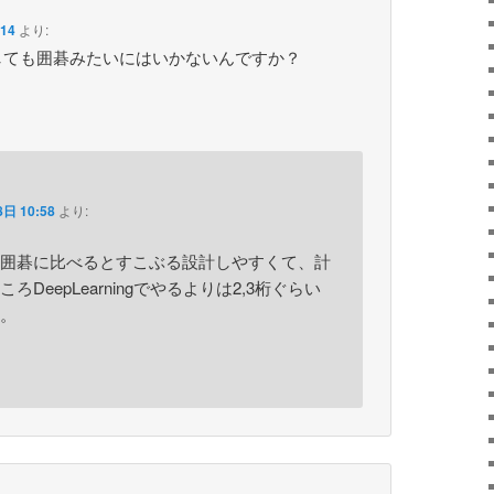
14
より:
参入しても囲碁みたいにはいかないんですか？
日 10:58
より:
囲碁に比べるとすこぶる設計しやすくて、計
DeepLearningでやるよりは2,3桁ぐらい
。