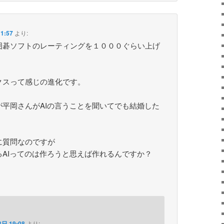
1:57
より:
囲碁ソフトのレーティングを１０００ぐらい上げ
クスって感じの進化です。
平岡さんがAIの言うことを聞いてでも結婚した
。
に質問なのですが
AIってのは作ろうと思えば作れるんですか？
日 19:08
より: