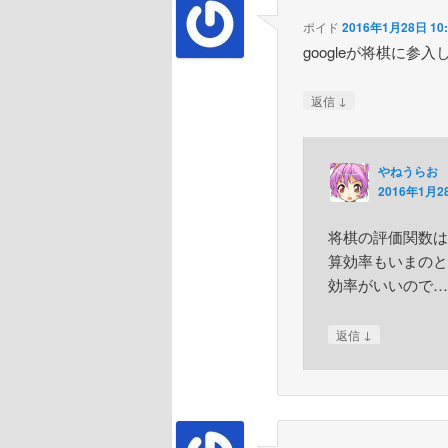
ポイド
2016年1月28日 10:
googleが将棋に
↓
返信
やねうらお
2016年1月28
将棋の評価関数は
算効率もいまのところ
効率がいいので…
↓
返信