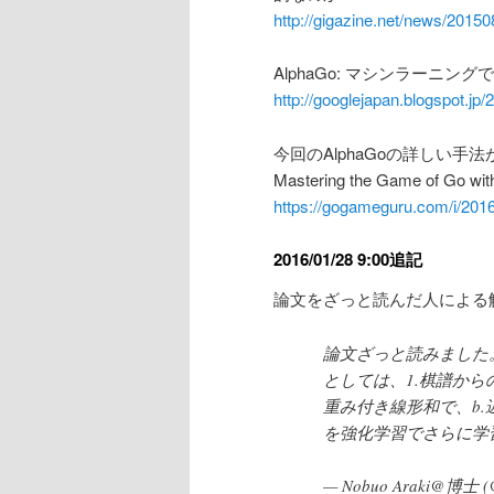
http://gigazine.net/news/2015
AlphaGo: マシンラーニング
http://googlejapan.blogspot.jp
今回のAlphaGoの詳しい手
Mastering the Game of Go wit
https://gogameguru.com/i/201
2016/01/28 9:00追記
論文をざっと読んだ人による
論文ざっと読みました
としては、1.棋譜から
重み付き線形和で、b.
を強化学習でさらに学習す
— Nobuo Araki@博士 (