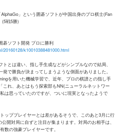
dの「AlphaGo」という囲碁ソフトが中国出身のプロ棋士(Fan
(5戦5勝)
囲碁ソフト開発 プロに勝利
tml/20160128/k10010388481000.html
フトとは違い、指し手生成などがシンプルなので結局、
一発で勝負が決まってしまうような側面がありました。
arningを用いた機械学習で、近年、プロの棋譜との指し手
「これ、あとはもう探索部もNN(ニューラルネットワー
と私は思っていたのですが、ついに現実となったようで
さんはトッププレイヤーとは差があるそうで、このあと3月に行
士との公開対局に自ずと注目が集まります。対局のお相手は、
、世界有数の強豪プレイヤーです。