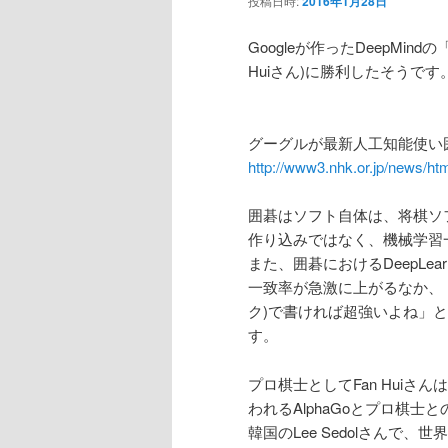
投稿日時:
2016年1月28日
ン
Googleが作ったDeepMin
Huiさん)に勝利したそうです。
テ
ン
グーグルが最新人工知能使い
http://www3.nhk.or.jp/news/h
ツ
囲碁はソフト自体は、将棋ソ
へ
作り込みではなく、機械学習
また、囲碁におけるDeepLe
移
一致率が急激に上がるなか、
ク)で書ければ超強いよね」
動
す。
プロ棋士としてFan Hui
われるAlphaGoとプロ棋
韓国のLee Sedolさんで