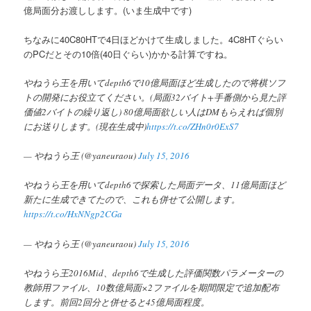
億局面分お渡しします。(いま生成中です)
へ
ちなみに40C80HTで4日ほどかけて生成しました。4C8HTぐらい
移
のPCだとその10倍(40日ぐらい)かかる計算ですね。
動
やねうら王を用いてdepth6で10億局面ほど生成したので将棋ソフ
トの開発にお役立てください。(局面32バイト+手番側から見た評
価値2バイトの繰り返し) 80億局面欲しい人はDMもらえれば個別
にお送りします。(現在生成中)
https://t.co/ZHn0r0ExS7
— やねうら王 (@yaneuraou)
July 15, 2016
やねうら王を用いてdepth6で探索した局面データ、11億局面ほど
新たに生成できてたので、これも併せて公開します。
https://t.co/HxNNgp2CGa
— やねうら王 (@yaneuraou)
July 15, 2016
やねうら王2016Mid、depth6で生成した評価関数パラメーターの
教師用ファイル、10数億局面×2ファイルを期間限定で追加配布
します。前回2回分と併せると45億局面程度。