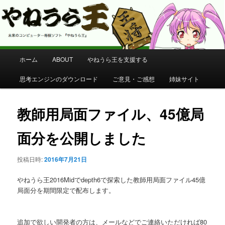
コンピューター将棋 やねうら王 公式サイト
やねうら王 公式サイト
メ
ホーム
ABOUT
やねうら王を支援する
メ
イ
ン
思考エンジンのダウンロード
ご意見・ご感想
姉妹サイト
イ
メ
ニ
ン
ュ
教師用局面ファイル、45億局
ー
コ
面分を公開しました
ン
投稿日時:
2016年7月21日
テ
やねうら王2016Midでdepth6で探索した教師用局面ファイル45億
ン
局面分を期間限定で配布します。
ツ
追加で欲しい開発者の方は、メールなどでご連絡いただければ80