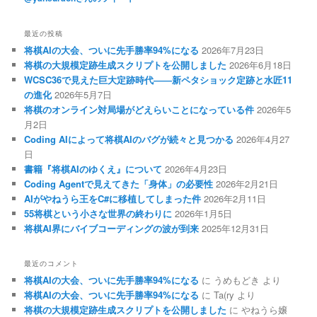
最近の投稿
将棋AIの大会、ついに先手勝率94%になる
2026年7月23日
将棋の大規模定跡生成スクリプトを公開しました
2026年6月18日
WCSC36で見えた巨大定跡時代――新ペタショック定跡と水匠11
の進化
2026年5月7日
将棋のオンライン対局場がどえらいことになっている件
2026年5
月2日
Coding AIによって将棋AIのバグが続々と見つかる
2026年4月27
日
書籍『将棋AIのゆくえ』について
2026年4月23日
Coding Agentで見えてきた「身体」の必要性
2026年2月21日
AIがやねうら王をC#に移植してしまった件
2026年2月11日
55将棋という小さな世界の終わりに
2026年1月5日
将棋AI界にバイブコーディングの波が到来
2025年12月31日
最近のコメント
将棋AIの大会、ついに先手勝率94%になる
に
うめもどき
より
将棋AIの大会、ついに先手勝率94%になる
に
Ta(ry
より
将棋の大規模定跡生成スクリプトを公開しました
に
やねうら嬢