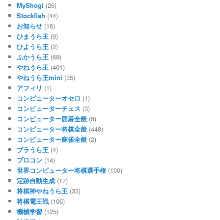
MyShogi
(26)
Stockfish
(44)
お知らせ
(16)
ひまうら王
(9)
ひようら王
(2)
ふかうら王
(68)
やねうら王
(401)
やねうら王mini
(35)
アフィリ
(1)
コンピューターオセロ
(1)
コンピューターチェス
(3)
コンピューター囲碁全般
(8)
コンピューター将棋全般
(448)
コンピューター麻雀全般
(2)
ブラうら王
(4)
プロコン
(14)
世界コンピューター将棋選手権
(100)
定跡自動生成
(17)
将棋神やねうら王
(33)
将棋電王戦
(106)
機械学習
(125)