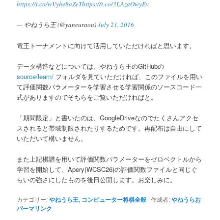
https://t.co/wVyhe8aZeT
https://t.co/3LAzaOwyEv
— やねうら王 (@yaneuraou)
July 21, 2016
電王トーナメントに向けて活用していただければと思います。
データ構造などについては、やねうら王のGitHubの
source/learn/
フォルダを見ていただければ、このファイルを用い
て評価関数パラメーターを学習させる学習関係のソースコード一
式がありますのでそちらをご覧いただければと。
「期間限定」と書いたのは、GoogleDriveなのでたくさんアクセ
スされると帯域制限されたりするためです。再配布は自由にして
いただいて構いません。
また上記棋譜を用いて評価関数パラメーターをゼロベクトルから
学習を開始して、Apery(WCSC26)の評価関数ファイルと同じぐ
らいの強さにしたものを後日公開します。お楽しみに。
カテゴリー:
やねうら王
,
コンピューター将棋全般
作成者:
やねうらお
パーマリンク