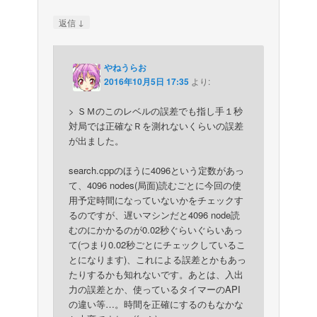
↓
返信
やねうらお
2016年10月5日 17:35
より:
> ＳＭのこのレベルの誤差でも指し手１秒
対局では正確なＲを測れないくらいの誤差
が出ました。
search.cppのほうに4096という定数があっ
て、4096 nodes(局面)読むごとに今回の使
用予定時間になっていないかをチェックす
るのですが、遅いマシンだと4096 node読
むのにかかるのが0.02秒ぐらいぐらいあっ
て(つまり0.02秒ごとにチェックしているこ
とになります)、これによる誤差とかもあっ
たりするかも知れないです。あとは、入出
力の誤差とか、使っているタイマーのAPI
の違い等…。時間を正確にするのもなかな