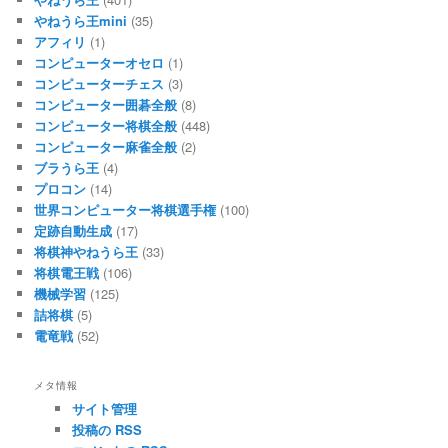
やねうら王mini
(35)
アフィリ
(1)
コンピューターオセロ
(1)
コンピューターチェス
(3)
コンピューター囲碁全般
(8)
コンピューター将棋全般
(448)
コンピューター麻雀全般
(2)
ブラうら王
(4)
プロコン
(14)
世界コンピューター将棋選手権
(100)
定跡自動生成
(17)
将棋神やねうら王
(33)
将棋電王戦
(106)
機械学習
(125)
詰将棋
(5)
電竜戦
(52)
メタ情報
サイト管理
投稿の RSS