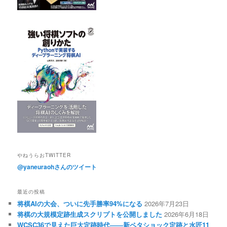
やねうらおTWITTER
@yaneuraohさんのツイート
最近の投稿
将棋AIの大会、ついに先手勝率94%になる
2026年7月23日
将棋の大規模定跡生成スクリプトを公開しました
2026年6月18日
WCSC36で見えた巨大定跡時代――新ペタショック定跡と水匠11