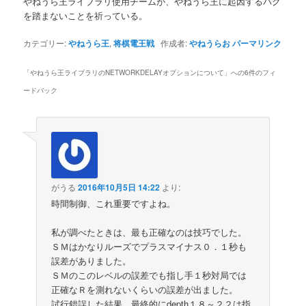
やねうら王ライブラリ使用チームが、やねうら王に起因するバグ
を踏まないことを祈っている。
カテゴリー:
やねうら王
,
将棋電王戦
作成者:
やねうらお
パーマリンク
「
やねうら王ライブラリのNETWORKDELAYオプションについて
」への6件のフィ
ードバック
がうる
2016年10月5日 14:22
より:
時間制御、これ重要ですよね。
私が調べたときは、最も正確なのは技巧でした。
ＳＭはかなりルーズでプラスマイナス０．１秒も
誤差がありました。
ＳＭのこのレベルの誤差でも指し手１秒対局では
正確なＲを測れないくらいの誤差が出ました。
試行錯誤した結果、最終的にdepth１８～２２は指