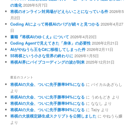
の進化
2026年5月7日
将棋のオンライン対局場がどえらいことになっている件
2026年5
月2日
Coding AIによって将棋AIのバグが続々と見つかる
2026年4月27
日
書籍『将棋AIのゆくえ』について
2026年4月23日
Coding Agentで見えてきた「身体」の必要性
2026年2月21日
AIがやねうら王をC#に移植してしまった件
2026年2月11日
55将棋という小さな世界の終わりに
2026年1月5日
将棋AI界にバイブコーディングの波が到来
2025年12月31日
最近のコメント
将棋AIの大会、ついに先手勝率94%になる
に
バイカルあざらし
より
将棋AIの大会、ついに先手勝率94%になる
に
うめもどき
より
将棋AIの大会、ついに先手勝率94%になる
に
ななし
より
将棋AIの大会、ついに先手勝率94%になる
に
Ta(ry
より
将棋の大規模定跡生成スクリプトを公開しました
に
やねうら嬢
より