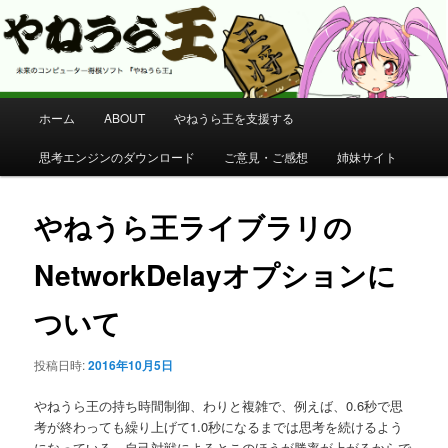
コンピューター将棋 やねうら王 公式サイト
やねうら王 公式サイト
メ
ホーム
ABOUT
やねうら王を支援する
メ
イ
ン
思考エンジンのダウンロード
ご意見・ご感想
姉妹サイト
イ
メ
ニ
ン
ュ
やねうら王ライブラリの
ー
コ
NetworkDelayオプションに
ン
ついて
テ
投稿日時:
2016年10月5日
ン
やねうら王の持ち時間制御、わりと複雑で、例えば、0.6秒で思
ツ
考が終わっても繰り上げて1.0秒になるまでは思考を続けるよう
になっている。自己対戦によるとこのほうが勝率が上がるからで