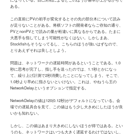
へ
ある。
移
この直前にPVの初手が変化するとその先の部分木について読み
が足りないことがある。将棋ソフトの開発者ならご存知の通り、
動
PVとnonPVとで読みの量が桁違いに異なるからである。たまに
大悪手を指してしまう可能性がなくはない。しかしまあ、
Stockfishもそうなってるし、こちらのほうが強いはずなので、
とりあえずそれは良しとしよう。
問題は、ネットワークの遅延時間があるということである。1.0
秒に思考が完了し、指し手を送ったのでは、1.1秒とかになっ
て、繰り上げ計測で2秒消費したことになってしまう。そこで、
1.0秒より早めに指さないといけない。これは、やねうら王の
NetworkDelayというオプションで指定する。
NetworkDelayの値は120(0.12秒)がデフォルトになっている。会
場での遅延具合を見て、この値はもう少し大きめにしたほうが良
いかも知れない。
しかし、この値はあまり大きめにしないほうが得ではある。とい
うのも、ネットワークはいつも大きく遅延するわけではないし、