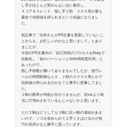
し手がほとんど変わらない点に着目し、
４コア８スレッド、指し手２秒、３００局が最も
最短で信頼値を得られるという結論になりまし
た。
前記事で「出村さんがPR文書を更新していないこ
とからも、お忙しいのかなと思いまして」とあり
ましたが、
今回のPR文書内の「自己対戦のプロセスをRubyで
自動化」「前のバージョンと3000局程度対局」と
あったので、
指し手秒数が書いてありませんでしたが、技巧レ
ベルの時間制御なら０．２秒の３０００局とかで
信頼値が得られるのかな？と勝手に想像してまし
た。
２駒の限界が何処か分かりませんが、現verより相
当に穴埋めされているんじゃないかと思います。
ただ２駒はどうしても３駒に比べ駒の連結があま
いので、ソコを攻められて上手くさばけるかが技
巧の見所かなと勝手に思っています。