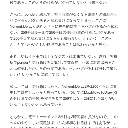
秒である。このときの計算がバグっていないとも限らない。
さらに、ponderが絡んで、持ち時間がなくなる瞬間との組み合わ
せに何らかバグがあると切れ負けになってしまう。ここに
NetworkDelayが絡むとさらに複合的に生じるバグがあるかも知れ
ない。256手目ルールで256手目の使用時間の計算にバグがあっ
て256手目で切れ負けになるかも知れない。ともかく、このへ
ん、とてもややこしい処理であることは伝わったかと思う。
正直、やねうら王では十全なテストは出来ていない。以前、将棋
所でponderと切れ負けをONにして数百局、正常に対局出来るこ
とは確認したが、その程度である。何かバグがあれば許して欲し
い。(というか早めに教えて欲しい)
私は、当日、切れ負けしたら、NetworkDelay2を2200ぐらいに変
更して対局しようかと思っている。ついでにMaxMoveToDraw(引
き分けまでの手数)を安全を見て256ではなく258にしたほうがい
いんじゃないかとも思っている。
ともかく、電王トーナメント2日目は2時間切れ負けなので、この
へんのややこしい問題はずいぶん緩和されるはずではあるが…。