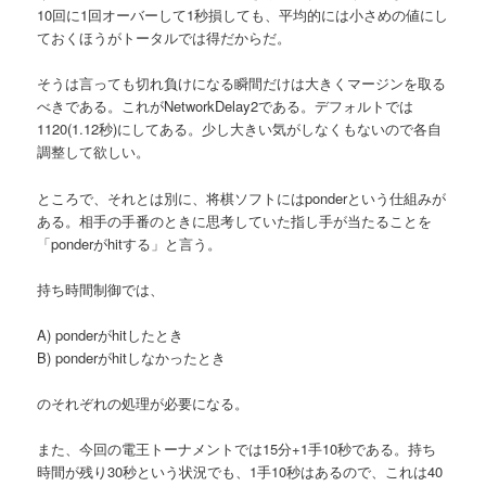
10回に1回オーバーして1秒損しても、平均的には小さめの値にし
ておくほうがトータルでは得だからだ。
そうは言っても切れ負けになる瞬間だけは大きくマージンを取る
べきである。これがNetworkDelay2である。デフォルトでは
1120(1.12秒)にしてある。少し大きい気がしなくもないので各自
調整して欲しい。
ところで、それとは別に、将棋ソフトにはponderという仕組みが
ある。相手の手番のときに思考していた指し手が当たることを
「ponderがhitする」と言う。
持ち時間制御では、
A) ponderがhitしたとき
B) ponderがhitしなかったとき
のそれぞれの処理が必要になる。
また、今回の電王トーナメントでは15分+1手10秒である。持ち
時間が残り30秒という状況でも、1手10秒はあるので、これは40