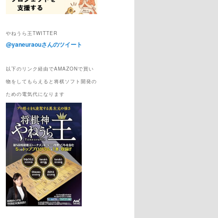
やねうら王TWITTER
@yaneuraouさんのツイート
以下のリンク経由でAMAZONで買い
物をしてもらえると将棋ソフト開発の
ための電気代になります