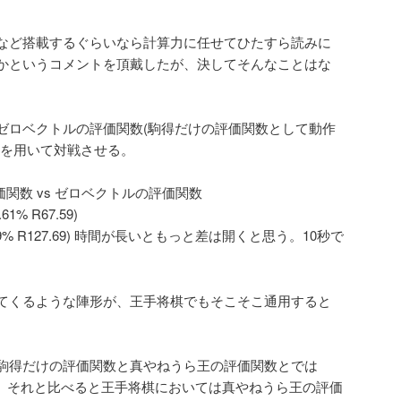
など搭載するぐらいなら計算力に任せてひたすら読みに
かというコメントを頂戴したが、決してそんなことはな
ゼロベクトルの評価関数(駒得だけの評価関数として動作
れを用いて対戦させる。
価関数 vs ゼロベクトルの評価関数
.61% R67.59)
4(67.59% R127.69) 時間が長いともっと差は開くと思う。10秒で
てくるような陣形が、王手将棋でもそこそこ通用すると
駒得だけの評価関数と真やねうら王の評価関数とでは
で、それと比べると王手将棋においては真やねうら王の評価