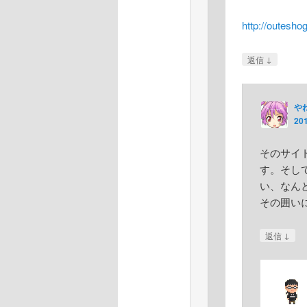
http://outesho
↓
返信
や
20
そのサイ
す。そし
い、なん
その囲い
↓
返信