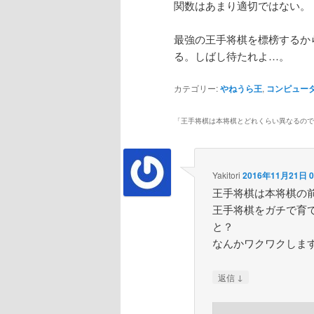
関数はあまり適切ではない。
最強の王手将棋を標榜するか
る。しばし待たれよ…。
カテゴリー:
やねうら王
,
コンピュー
「
王手将棋は本将棋とどれくらい異なるので
Yakitori
2016年11月21日 0
王手将棋は本将棋の
王手将棋をガチで育
と？
なんかワクワクしま
↓
返信