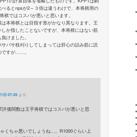
PPTの計算自体を省略したものです。KPPTは駒
べるとnpsが2～３倍は違うわけで、本将棋用の
手将棋ではコスパが悪いと思います。
棋は本将棋とは目指す形がかなり異なります。王
いしか指したことないですが、本将棋にはない筋
も負けました。
バサバサ枝刈りしてしまっては肝心の詰み筋に読
のですが……。
1日 07:26
より:
PPT評価関数は王手将棋ではコスパが悪いと思
ゃくちゃ悪いでしょうね…。R1000ぐらい上