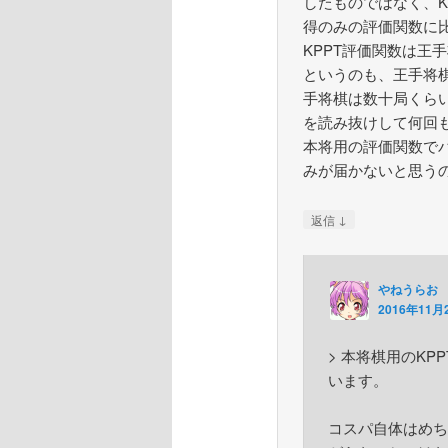
したものではなく、K
得のみの評価関数に比
KPPT評価関数は王
というのも、王手将
手将棋は数十局くら
を読み抜けして何回
本将用の評価関数で
みが届かないと思う
↓
返信
やねうらお
2016年11月2
> 本将棋用のK
います。
コスパ自体はめち