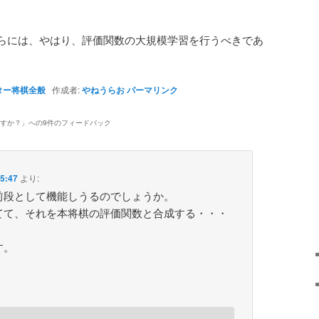
らには、やはり、評価関数の大規模学習を行うべきであ
ター将棋全般
作成者:
やねうらお
パーマリンク
すか？
」への9件のフィードバック
5:47
より:
前段として機能しうるのでしょうか。
てて、それを本将棋の評価関数と合成する・・・
す。