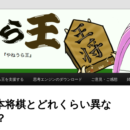
 公式サイト
公式サイト
ら王を支援する
思考エンジンのダウンロード
ご意見・ご感想
本将棋とどれくらい異な
？