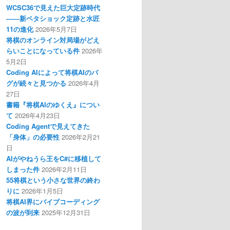
WCSC36で見えた巨大定跡時代
――新ペタショック定跡と水匠
11の進化
2026年5月7日
将棋のオンライン対局場がどえ
らいことになっている件
2026年
5月2日
Coding AIによって将棋AIのバ
グが続々と見つかる
2026年4月
27日
書籍『将棋AIのゆくえ』につい
て
2026年4月23日
Coding Agentで見えてきた
「身体」の必要性
2026年2月21
日
AIがやねうら王をC#に移植して
しまった件
2026年2月11日
55将棋という小さな世界の終わ
りに
2026年1月5日
将棋AI界にバイブコーディング
の波が到来
2025年12月31日