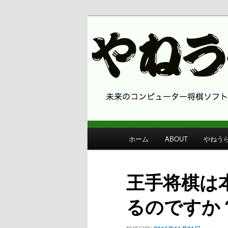
コンピューター将棋 やねうら王
やねうら王 
メ
ホーム
ABOUT
やねう
メ
イ
ン
イ
メ
王手将棋は
ニ
ン
ュ
るのですか
ー
コ