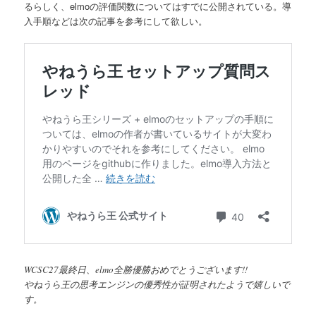
るらしく、elmoの評価関数についてはすでに公開されている。導
へ
入手順などは次の記事を参考にして欲しい。
移
動
WCSC27最終日、elmo全勝優勝おめでとうございます!!
やねうら王の思考エンジンの優秀性が証明されたようで嬉しいで
す。