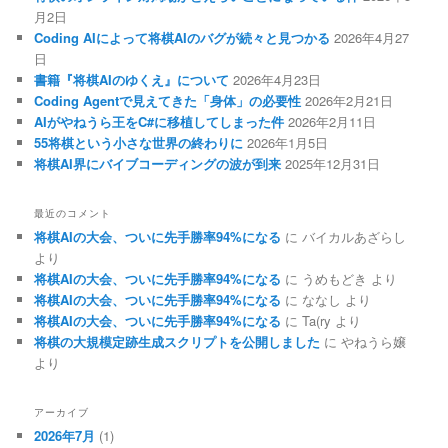
月2日
Coding AIによって将棋AIのバグが続々と見つかる
2026年4月27
日
書籍『将棋AIのゆくえ』について
2026年4月23日
Coding Agentで見えてきた「身体」の必要性
2026年2月21日
AIがやねうら王をC#に移植してしまった件
2026年2月11日
55将棋という小さな世界の終わりに
2026年1月5日
将棋AI界にバイブコーディングの波が到来
2025年12月31日
最近のコメント
将棋AIの大会、ついに先手勝率94%になる
に
バイカルあざらし
より
将棋AIの大会、ついに先手勝率94%になる
に
うめもどき
より
将棋AIの大会、ついに先手勝率94%になる
に
ななし
より
将棋AIの大会、ついに先手勝率94%になる
に
Ta(ry
より
将棋の大規模定跡生成スクリプトを公開しました
に
やねうら嬢
より
アーカイブ
2026年7月
(1)