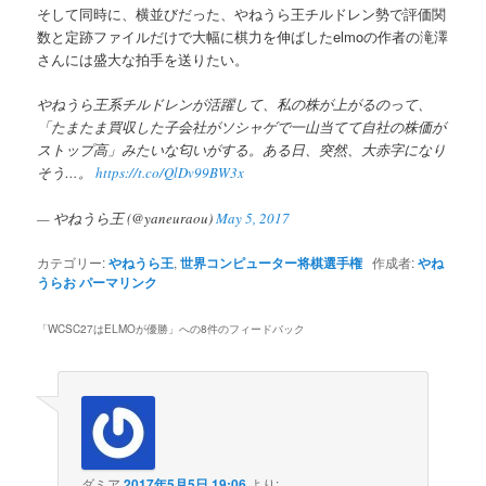
そして同時に、横並びだった、やねうら王チルドレン勢で評価関
数と定跡ファイルだけで大幅に棋力を伸ばしたelmoの作者の滝澤
さんには盛大な拍手を送りたい。
やねうら王系チルドレンが活躍して、私の株が上がるのって、
「たまたま買収した子会社がソシャゲで一山当てて自社の株価が
ストップ高」みたいな匂いがする。ある日、突然、大赤字になり
そう…。
https://t.co/QlDv99BW3x
— やねうら王 (@yaneuraou)
May 5, 2017
カテゴリー:
やねうら王
,
世界コンピューター将棋選手権
作成者:
やね
うらお
パーマリンク
「
WCSC27はELMOが優勝
」への8件のフィードバック
ダミア
2017年5月5日 19:06
より: