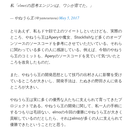
私「elmo(の思考エンジン)は、ワシが育てた。」
— やねうら王 (@yaneuraou)
May 5, 2017
とりあえず、私もドヤ顔で上のツイートしといたけども、実際の
ところ、やねうら王はAperyや魔女、Stockfishなど多くのオープ
ンソースのソースコードを参考にさせていただいている。それら
に関わっている多くの人に感謝している。例えば、今朝のやねう
ら王のコミットも、Aperyのソースコードを見ていて気づいたと
ころを改良したものだ。
また、やねうら王の開発思想として技巧の出村さんに影響を受け
ているところが大きいし、開発手法は、たぬきの野田さんに依る
ところが大きい。
やねうら王は実に多くの優秀な人たちに支えられて育ってきたプ
ロジェクトである。やねうら王の開発に関して、私一人の手柄に
するつもりは毛頭ない。elmoの今回の優勝にやねうら王が大きく
貢献しているのだとしたら、それはelmoが多くの人に支えられて
優勝できたということだと思う。