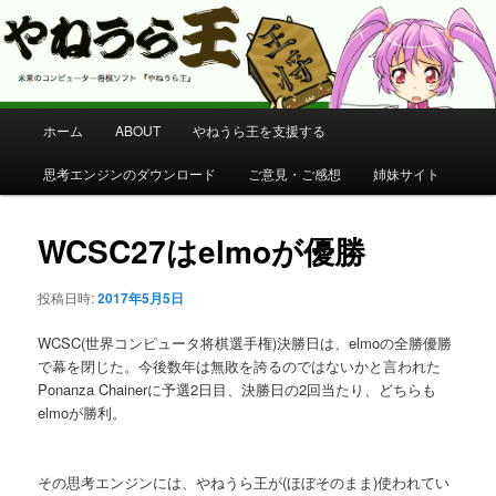
コンピューター将棋 やねうら王 公式サイト
やねうら王 公式サイト
メ
ホーム
ABOUT
やねうら王を支援する
メ
イ
ン
思考エンジンのダウンロード
ご意見・ご感想
姉妹サイト
イ
メ
ニ
ン
ュ
WCSC27はelmoが優勝
ー
コ
投稿日時:
2017年5月5日
ン
WCSC(世界コンピュータ将棋選手権)決勝日は、elmoの全勝優勝
で幕を閉じた。今後数年は無敗を誇るのではないかと言われた
テ
Ponanza Chainerに予選2日目、決勝日の2回当たり、どちらも
elmoが勝利。
ン
ツ
その思考エンジンには、やねうら王が(ほぼそのまま)使われてい