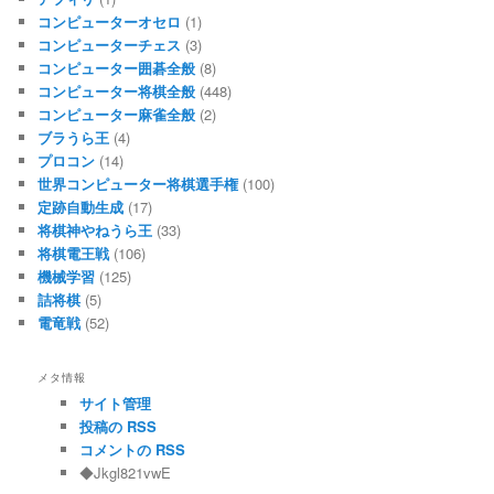
コンピューターオセロ
(1)
コンピューターチェス
(3)
コンピューター囲碁全般
(8)
コンピューター将棋全般
(448)
コンピューター麻雀全般
(2)
ブラうら王
(4)
プロコン
(14)
世界コンピューター将棋選手権
(100)
定跡自動生成
(17)
将棋神やねうら王
(33)
将棋電王戦
(106)
機械学習
(125)
詰将棋
(5)
電竜戦
(52)
メタ情報
サイト管理
投稿の RSS
コメントの RSS
◆Jkgl821vwE