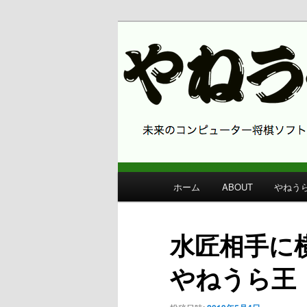
コンピューター将棋 やねうら王
やねうら王 
メ
ホーム
ABOUT
やねう
メ
イ
ン
イ
メ
水匠相手に
ニ
ン
ュ
やねうら王
ー
コ