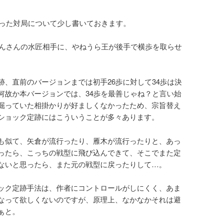
残った対局について少し書いておきます。
ややんさんの水匠相手に、やねうら王が後手で横歩を取らせ
跡、直前のバージョンまでは初手26歩に対して34歩は決
何故か本バージョンでは、34歩を最善じゃね？と言い始
掘っていた相掛かりが好ましくなかったため、宗旨替え
ショック定跡にはこういうことが多々あります。
も似て、矢倉が流行ったり、雁木が流行ったりと、あっ
ったら、こっちの戦型に飛び込んできて、そこでまた定
ないと思ったら、また元の戦型に戻ったりして…。
ック定跡手法は、作者にコントロールがしにくく、あま
なって欲しくないのですが、原理上、なかなかそれは避
ぁと。