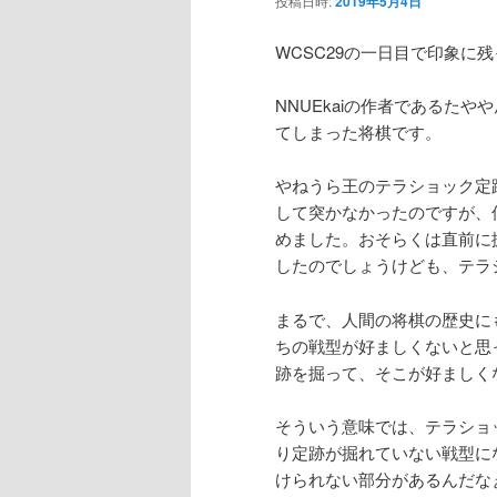
投稿日時:
2019年5月4日
ン
WCSC29の一日目で印象に
テ
NNUEkaiの作者であるた
てしまった将棋です。
ン
やねうら王のテラショック定
ツ
して突かなかったのですが、
めました。おそらくは直前に
へ
したのでしょうけども、テラ
移
まるで、人間の将棋の歴史に
ちの戦型が好ましくないと思
動
跡を掘って、そこが好ましく
そういう意味では、テラショ
り定跡が掘れていない戦型に
けられない部分があるんだな