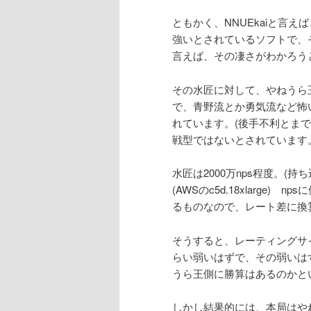
ともかく、NNUEkaiと言
強いとされているソフトで、
言えば、その凄さがわかろう
その水匠に対して、やねうら
で、青野流とか勇気流など怖
れています。(後手不利とま
戦型ではないとされています
水匠は2000万nps程度。(持
(AWSのc5d.18xlarg
るものなので、レート差に換算
そうすると、レーティングサ
らい弱いはずで、その弱いは
うら王側に勝算はあるのかと
しかし結果的には、本局はや