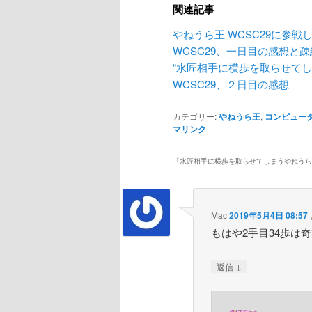
関連記事
やねうら王 WCSC29に参戦
WCSC29、一日目の感想と
“水匠相手に横歩を取らせてし
WCSC29、２日目の感想
カテゴリー:
やねうら王
,
コンピュー
マリンク
「
水匠相手に横歩を取らせてしまうやねうら
Mac
2019年5月4日 08:57
もはや2手目34歩は
↓
返信