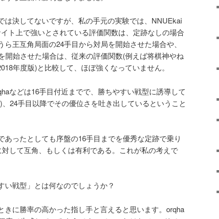
は決してないですが、私の手元の実験では、NNUEkai
グサイト上で強いとされている評価関数は、定跡なしの場合
うら王互角局面の24手目から対局を開始させた場合や、
局を開始させた場合は、従来の評価関数(例えば将棋神やね
i-2018年度版)と比較して、ほぼ強くなっていません。
orqhaなどは16手目付近までで、勝ちやすい戦型に誘導して
)、24手目以降でその優位さを吐き出しているということ
であったとしても序盤の16手目までを優秀な定跡で乗り
qhaに対して互角、もしくは有利である。これが私の考えで
すい戦型」とは何なのでしょうか？
きに勝率の高かった指し手と言えると思います。orqha