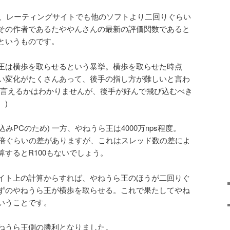
えば、レーティングサイトでも他のソフトより二回りぐらい
その作者であるたややんさんの最新の評価関数であると
というものです。
王は横歩を取らせるという暴挙。横歩を取らせた時点
い変化がたくさんあって、後手の指し方が難しいと言わ
で言えるかはわかりませんが、後手が好んで飛び込むべき
。)
ち込みPCのため) 一方、やねうら王は4000万nps程度。
e) npsに倍ぐらいの差がありますが、これはスレッド数の差によ
するとR100もないでしょう。
イト上の計算からすれば、やねうら王のほうが二回りぐ
ずのやねうら王が横歩を取らせる。これで果たしてやね
いうことです。
ねうら王側の勝利となりました。