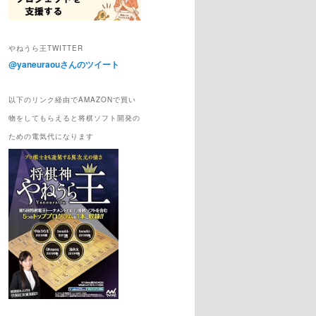
やねうら王TWITTER
@yaneuraouさんのツイート
以下のリンク経由でAMAZONで買い
物をしてもらえると将棋ソフト開発の
ための電気代になります