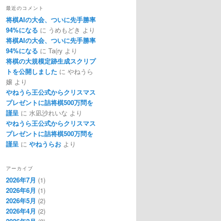
最近のコメント
将棋AIの大会、ついに先手勝率
94%になる
に
うめもどき
より
将棋AIの大会、ついに先手勝率
94%になる
に
Ta(ry
より
将棋の大規模定跡生成スクリプ
トを公開しました
に
やねうら
嬢
より
やねうら王公式からクリスマス
プレゼントに詰将棋500万問を
謹呈
に
水凪沙れいな
より
やねうら王公式からクリスマス
プレゼントに詰将棋500万問を
謹呈
に
やねうらお
より
アーカイブ
2026年7月
(1)
2026年6月
(1)
2026年5月
(2)
2026年4月
(2)