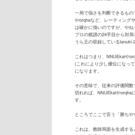
一局で強さを判断できるもので
やorqhaなど、レーティン
は確かに強いのですが、やね
プロの棋譜の24手目から対
うら王の収録しているtanuk
これはつまり、NNUEkaiや
(これにより少し優位になって
になります。
その意味で、従来の評価関数
切れれば、NNUEkaiやor
す。
ところでここで言う「勝ちや
これは、教師局面を生成すると