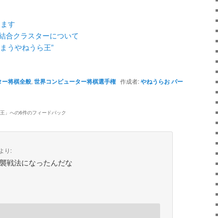
します
疎結合クラスターについて
まうやねうら王”
ター将棋全般
,
世界コンピューター将棋選手権
作成者:
やねうらお
パー
王
」への6件のフィードバック
より:
奇襲戦法になったんだな