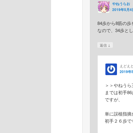
やねうらお
2019年5月4日
84歩から8筋の
なので、34歩と
↓
返信
えどえ
2019年
＞＞やねうら
までは初手8
ですが、
単に誤植指摘
初手２６歩で