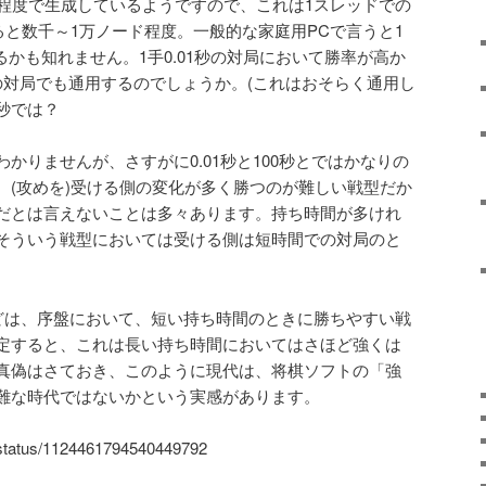
0,12程度で生成しているようですので、これは1スレッドでの
ると数千～1万ノード程度。一般的な家庭用PCで言うと1
えるかも知れません。1手0.01秒の対局において勝率が高か
の対局でも通用するのでしょうか。(これはおそらく通用し
0秒では？
かりませんが、さすがに0.01秒と100秒とではかなりの
、(攻めを)受ける側の変化が多く勝つのが難しい戦型だか
だとは言えないことは多々あります。持ち時間が多けれ
そういう戦型においては受ける側は短時間での対局のと
haなどは、序盤において、短い持ち時間のときに勝ちやすい戦
定すると、これは長い持ち時間においてはさほど強くは
真偽はさておき、このように現代は、将棋ソフトの「強
難な時代ではないかという実感があります。
s/status/1124461794540449792