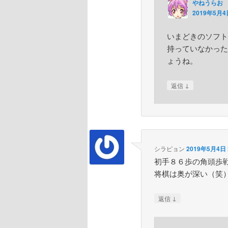
やねうらお
2019年5月4日
いまどきのソフト
持っていなかった
ょうね。
↓
返信
シラピョン
2019年5月4日 
初手８６歩の角頭歩
将棋は奥が深い（笑
↓
返信