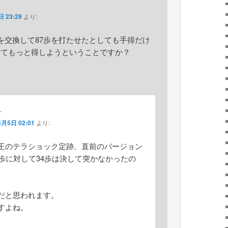
 23:29
より:
歩を交換して87歩を打たせたとしても手得だけ
してもっと得しようということですか？
ど
5月5日 02:01
より:
王のテラショック定跡、直前のバージョン
6歩に対して34歩は決して突かなかったの
だと思われます。
すよね。