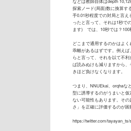
などは教師自体はdepth 1
探索ノード(局面)数に換算す
手0.01秒程度での対局と言
ったと言って、それは1秒で
ます) では、10秒では？10
どこまで通用するのかはよくわ
乖離があるはずです。例えば
らと言って、それを以て不利
ば読みぬけも減りますから、
きほど負けなくなります。
つまり、NNUEkai、orq
型に誘導するのがうまいと仮
ない可能性もあります。その
さ」を正確に評価するのが困
https://twitter.com/tayayan_t