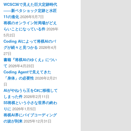
WCSC36で見えた巨大定跡時代
――新ペタショック定跡と水匠
11の進化
2026年5月7日
将棋のオンライン対局場がどえ
らいことになっている件
2026年
5月2日
Coding AIによって将棋AIのバ
グが続々と見つかる
2026年4月
27日
書籍『将棋AIのゆくえ』につい
て
2026年4月23日
Coding Agentで見えてきた
「身体」の必要性
2026年2月21
日
AIがやねうら王をC#に移植して
しまった件
2026年2月11日
55将棋という小さな世界の終わ
りに
2026年1月5日
将棋AI界にバイブコーディング
の波が到来
2025年12月31日