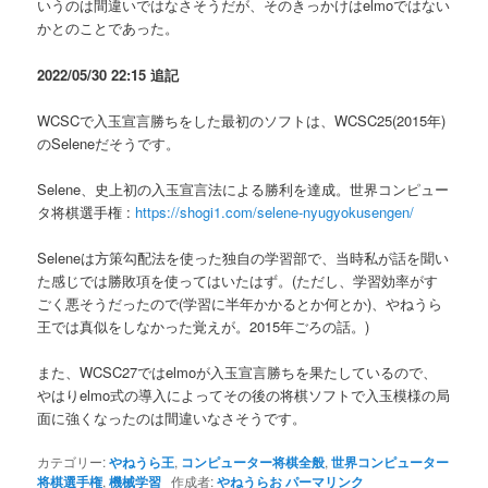
いうのは間違いではなさそうだが、そのきっかけはelmoではない
かとのことであった。
2022/05/30 22:15 追記
WCSCで入玉宣言勝ちをした最初のソフトは、WCSC25(2015年)
のSeleneだそうです。
Selene、史上初の入玉宣言法による勝利を達成。世界コンピュー
タ将棋選手権 :
https://shogi1.com/selene-nyugyokusengen/
Seleneは方策勾配法を使った独自の学習部で、当時私が話を聞い
た感じでは勝敗項を使ってはいたはず。(ただし、学習効率がす
ごく悪そうだったので(学習に半年かかるとか何とか)、やねうら
王では真似をしなかった覚えが。2015年ごろの話。)
また、WCSC27ではelmoが入玉宣言勝ちを果たしているので、
やはりelmo式の導入によってその後の将棋ソフトで入玉模様の局
面に強くなったのは間違いなさそうです。
カテゴリー:
やねうら王
,
コンピューター将棋全般
,
世界コンピューター
将棋選手権
,
機械学習
作成者:
やねうらお
パーマリンク