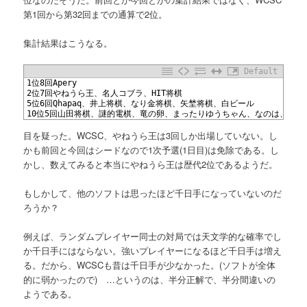
へ
第1回から第32回までの通算で2位。
移
集計結果はこうなる。
動
Default
1
1位8回Apery
2
2位7回やねうら王、名人コブラ、HIT将棋
3
5位6回Qhapaq、井上将棋、なり金将棋、矢埜将棋、白ビール
4
10位5回山田将棋、謎的電棋、竜の卵、まったりゆうちゃん、なのは、稲庭将棋、
目を疑った。WCSC、やねうら王は3回しか出場していない。し
かも前回と今回はシードなので1次予選(1日目)は免除である。し
かし、数えてみると本当にやねうら王は歴代2位であるようだ。
もしかして、他のソフトは思ったほど千日手になっていないのだ
ろうか？
例えば、ランダムプレイヤー同士の対局では天文学的な確率でし
か千日手にはならない。強いプレイヤーになるほど千日手は増え
る。だから、WCSCも昔は千日手が少なかった。(ソフトが全体
的に弱かったので) …というのは、半分正解で、半分間違いの
ようである。