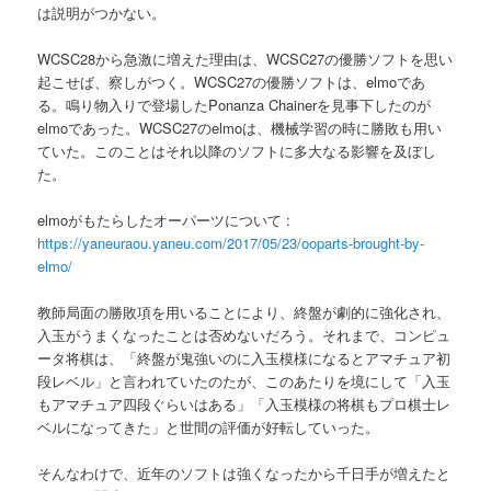
は説明がつかない。
WCSC28から急激に増えた理由は、WCSC27の優勝ソフトを思い
起こせば、察しがつく。WCSC27の優勝ソフトは、elmoであ
る。鳴り物入りで登場したPonanza Chainerを見事下したのが
elmoであった。WCSC27のelmoは、機械学習の時に勝敗も用い
ていた。このことはそれ以降のソフトに多大なる影響を及ぼし
た。
elmoがもたらしたオーパーツについて :
https://yaneuraou.yaneu.com/2017/05/23/ooparts-brought-by-
elmo/
教師局面の勝敗項を用いることにより、終盤が劇的に強化され、
入玉がうまくなったことは否めないだろう。それまで、コンピュ
ータ将棋は、「終盤が鬼強いのに入玉模様になるとアマチュア初
段レベル」と言われていたのたが、このあたりを境にして「入玉
もアマチュア四段ぐらいはある」「入玉模様の将棋もプロ棋士レ
ベルになってきた」と世間の評価が好転していった。
そんなわけで、近年のソフトは強くなったから千日手が増えたと