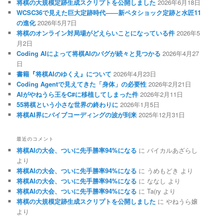
将棋の大規模定跡生成スクリプトを公開しました
2026年6月18日
WCSC36で見えた巨大定跡時代――新ペタショック定跡と水匠11
の進化
2026年5月7日
将棋のオンライン対局場がどえらいことになっている件
2026年5
月2日
Coding AIによって将棋AIのバグが続々と見つかる
2026年4月27
日
書籍『将棋AIのゆくえ』について
2026年4月23日
Coding Agentで見えてきた「身体」の必要性
2026年2月21日
AIがやねうら王をC#に移植してしまった件
2026年2月11日
55将棋という小さな世界の終わりに
2026年1月5日
将棋AI界にバイブコーディングの波が到来
2025年12月31日
最近のコメント
将棋AIの大会、ついに先手勝率94%になる
に
バイカルあざらし
より
将棋AIの大会、ついに先手勝率94%になる
に
うめもどき
より
将棋AIの大会、ついに先手勝率94%になる
に
ななし
より
将棋AIの大会、ついに先手勝率94%になる
に
Ta(ry
より
将棋の大規模定跡生成スクリプトを公開しました
に
やねうら嬢
より