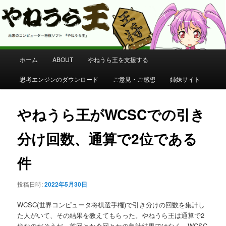
コンピューター将棋 やねうら王 公式サイト
やねうら王 公式サイト
メ
ホーム
ABOUT
やねうら王を支援する
メ
イ
ン
思考エンジンのダウンロード
ご意見・ご感想
姉妹サイト
イ
メ
ニ
ン
ュ
やねうら王がWCSCでの引き
ー
コ
分け回数、通算で2位である
ン
件
テ
投稿日時:
2022年5月30日
ン
WCSC(世界コンピュータ将棋選手権)で引き分けの回数を集計し
ツ
た人がいて、その結果を教えてもらった。やねうら王は通算で2
位なのだそうだ。前回とか今回とかの集計結果ではなく、WCSC