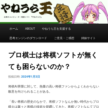
コンピューター将棋 やねうら王 公式サイト
やねうら王 公式サイト
メ
ホーム
ABOUT
やねうら王を支援する
メ
イ
ン
思考エンジンのダウンロード
ご意見・ご感想
姉妹サイト
イ
メ
ニ
ン
ュ
プロ棋士は将棋ソフトが無く
ー
コ
ても困らないのか？
ン
投稿日時:
2024年1月3日
テ
将棋AI界隈に対して、熱量の高い将棋ファンからよくわからない
ン
敵意を向けられることがある。
「長い将棋の歴史のなかで、将棋ソフトなんか無い時代からプロ
ツ
棋士は脈々と将棋の技術を研鑽してきた。将棋ソフトなんてプロ