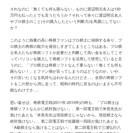
それなのに「無くても何も困らない」ものに渡辺明元名人は130
万円も払ったとでも言うだろうか？それって余りに渡辺明元名人
やプロ棋士のこと(その購入したという判断力)を馬鹿にしてない
か？
このように熱量の高い将棋ファンはプロ棋士に傾倒する余り、プ
ロ棋士の将棋の能力を過信しすぎてしまうところはある。プロ棋
士本人たちが将棋ソフトが必要だと判断して高い金を出してこぞ
ってパソコンを購入して将棋ソフトを活用して研究していると言
うのに、「プロ棋士は将棋ソフトなんて要らない！無くても何も
困らない！」とファン側が言ってしまうのはどうなのか。いや、
その言いたくなる気持ちはわかるんだけどさ…。全部の将棋ソフ
トをこの世から消し去って、昭和の時代に戻るのはいまさら不可
能なわけでさ…。
思い返せば、将棋電王戦(2011年-2015年)の時も、「プロ棋士は
将棋ソフトなんかに絶対負けない」、第一回電王戦で米長先生が
負けたあとも「米長先生は現役棋士じゃないから。現役棋士なら
絶対負けない」、第二回電王戦で佐藤慎一四段が負けたあとも
「A級棋士なら負けることはない」、第二回電王戦で三浦弘行八