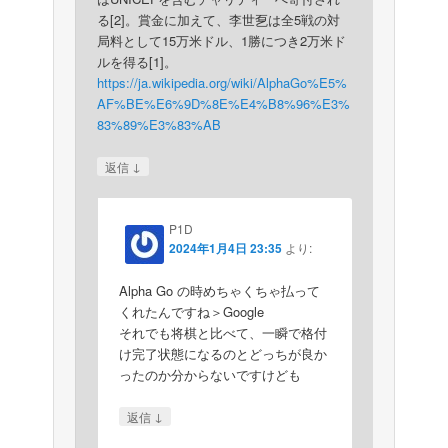
る[2]。賞金に加えて、李世乭は全5戦の対
局料として15万米ドル、1勝につき2万米ド
ルを得る[1]。
https://ja.wikipedia.org/wiki/AlphaGo%E5%
AF%BE%E6%9D%8E%E4%B8%96%E3%
83%89%E3%83%AB
↓
返信
P1D
2024年1月4日 23:35
より:
Alpha Go の時めちゃくちゃ払って
くれたんですね＞Google
それでも将棋と比べて、一瞬で格付
け完了状態になるのとどっちが良か
ったのか分からないですけども
↓
返信