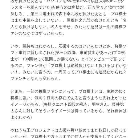
段が負けたあとも「パソコンを667台(GPS将棋は大学のPCでク
ラスターを組んでいた)も使うのは卑怯だ。正々堂々と1対1で対
決しろ」、第三回電王戦で森下卓九段が負けたあとも「プロ棋士
はまだ本気を出していない」、屋敷伸之九段が負けたあとも「名
人なら負けはしない。名人を出せ」みたいな意見は一部の将棋フ
ァンのなかではずっとあった。
いや、気持ちはわかるし、応援するのはいいんだけどさ、将棋ソ
フト事前に貸し出された(第三回以降、事前貸出があった)プロ棋
士が「100回やって数回しか勝てない」とインタビューで言って
るのに、ファン側が「プロ棋士は絶対負けない！負けるはずがな
い！」みたいに言うの、一周回ってプロ棋士にも迷惑だからね？
ファンチとなんも変わらん。
とまあ、一部の将棋ファンにとって、プロ棋士とは、鬼神の如く
将棋に強い、気高く孤高の存在であると言うような膨れ上がった
イメージがある。(将棋クエスト四段の私も、羽生さん、藤井聡
太さんに対してそういうイメージは持っているから、それ自体は
よくわかる)
やねうら王プロジェクトは支援を募り始めてまだ数日しか経って
いないが、プロ棋士の方々もすでに何人かが支援をしてくださっ