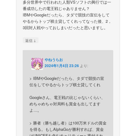
多分世界中で行われた人類VSソフトの興行では一
番成功したの電王戦じゃありません？
IBMやGoogleだったら、タダで競技の宣伝をして
やるからトップ棋士貸してくれってなった後、2，
3回対人戦やっておしまいだったと思いますし。
↓
返信
やねうらお
2024年1月4日 23:26
より:
> IBMやGoogleだったら、タダで競技の宣
伝をしてやるからトップ棋士貸してくれ
Googleさん、電王戦の比じゃないくらい、
めちゃめちゃ対局料も賞金も出してます
よ…。
> 勝者（勝ち越し者）は100万米ドルの賞金
を得る。もしAlphaGoが勝利すれば、賞金
はUNICEFを含むチャリティーへ寄付され