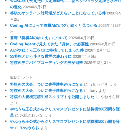
WCSC36で見えた巨大定跡時代――新ペタショック定跡と水匠11
の進化
2026年5月7日
将棋のオンライン対局場がどえらいことになっている件
2026年5
月2日
Coding AIによって将棋AIのバグが続々と見つかる
2026年4月27
日
書籍『将棋AIのゆくえ』について
2026年4月23日
Coding Agentで見えてきた「身体」の必要性
2026年2月21日
AIがやねうら王をC#に移植してしまった件
2026年2月11日
55将棋という小さな世界の終わりに
2026年1月5日
将棋AI界にバイブコーディングの波が到来
2025年12月31日
最近のコメント
将棋AIの大会、ついに先手勝率94%になる
に
うめもどき
より
将棋AIの大会、ついに先手勝率94%になる
に
Ta(ry
より
将棋の大規模定跡生成スクリプトを公開しました
に
やねうら嬢
より
やねうら王公式からクリスマスプレゼントに詰将棋500万問を謹
呈
に
水凪沙れいな
より
やねうら王公式からクリスマスプレゼントに詰将棋500万問を謹
呈
に
やねうらお
より