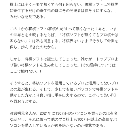
棋士には全く不要で無くても何も困らない。将棋ソフトは将棋界
へ
に寄生するだけの寄生虫の癖にその開発者は偉そうにすんな。」
みたいな意見である。
移
この世から将棋ソフト(将棋AI)がすべて無くなった世界と、いま
動
の世界とを比較するならば、「将棋ソフトが無くてもプロ棋士は
困らない」には私も同意する。将棋界はいままでそうして命脈を
保ち、歩んできたのだから。
しかし、将棋ソフトは誕生してしまった。誰かが、トッププロよ
り強い将棋ソフトを生み出してしまった。(その経緯については
ここで触れない。)
そうすると、将棋ソフトを活用しているプロと活用してないプロ
との差が生じる。そして、少しでも速いパソコンで将棋ソフトを
動かした方がより良い指し手を出力するので、こぞって良いPC
を買おうとする。
渡辺明元名人が、2021年に130万円のパソコンを買ったのは有名
な話だし、それに倣って他のプロ棋士も100万円以上の高価なパ
ソコンを購入している人が後を絶たないのが現状である。