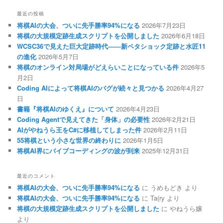
最近の投稿
将棋AIの大会、ついに先手勝率94%になる
2026年7月23日
将棋の大規模定跡生成スクリプトを公開しました
2026年6月18日
WCSC36で見えた巨大定跡時代――新ペタショック定跡と水匠11
の進化
2026年5月7日
将棋のオンライン対局場がどえらいことになっている件
2026年5
月2日
Coding AIによって将棋AIのバグが続々と見つかる
2026年4月27
日
書籍『将棋AIのゆくえ』について
2026年4月23日
Coding Agentで見えてきた「身体」の必要性
2026年2月21日
AIがやねうら王をC#に移植してしまった件
2026年2月11日
55将棋という小さな世界の終わりに
2026年1月5日
将棋AI界にバイブコーディングの波が到来
2025年12月31日
最近のコメント
将棋AIの大会、ついに先手勝率94%になる
に
うめもどき
より
将棋AIの大会、ついに先手勝率94%になる
に
Ta(ry
より
将棋の大規模定跡生成スクリプトを公開しました
に
やねうら嬢
より