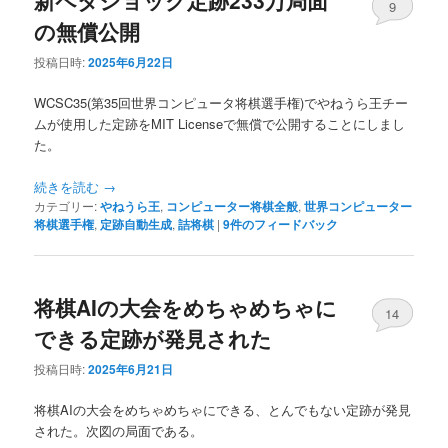
9
の無償公開
投稿日時:
2025年6月22日
WCSC35(第35回世界コンピュータ将棋選手権)でやねうら王チー
ムが使用した定跡をMIT Licenseで無償で公開することにしまし
た。
続きを読む
→
カテゴリー:
やねうら王
,
コンピューター将棋全般
,
世界コンピューター
将棋選手権
,
定跡自動生成
,
詰将棋
|
9
件のフィードバック
将棋AIの大会をめちゃめちゃに
14
できる定跡が発見された
投稿日時:
2025年6月21日
将棋AIの大会をめちゃめちゃにできる、とんでもない定跡が発見
された。次図の局面である。