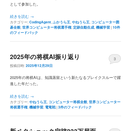
として参加した。
へ
移
続きを読む
→
移
動
カテゴリー:
CodingAgent
,
ふかうら王
,
やねうら王
,
コンピューター囲
碁全般
,
世界コンピューター将棋選手権
,
定跡自動生成
,
機械学習
|
10
件
動
のフィードバック
2025年の将棋AI振り返り
3
投稿日時:
2025年12月29日
2025年の将棋AIは、知識蒸留という新たなるブレイクスルーで躍
進した年だった。
続きを読む
→
カテゴリー:
やねうら王
,
コンピューター将棋全般
,
世界コンピューター
将棋選手権
,
機械学習
,
電竜戦
|
3
件のフィードバック
新ペタショック定跡233万局面