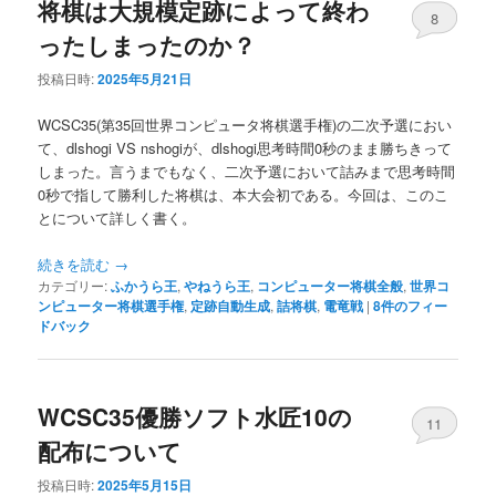
将棋は大規模定跡によって終わ
8
ったしまったのか？
投稿日時:
2025年5月21日
WCSC35(第35回世界コンピュータ将棋選手権)の二次予選におい
て、dlshogi VS nshogiが、dlshogi思考時間0秒のまま勝ちきって
しまった。言うまでもなく、二次予選において詰みまで思考時間
0秒で指して勝利した将棋は、本大会初である。今回は、このこ
とについて詳しく書く。
続きを読む
→
カテゴリー:
ふかうら王
,
やねうら王
,
コンピューター将棋全般
,
世界コ
ンピューター将棋選手権
,
定跡自動生成
,
詰将棋
,
電竜戦
|
8
件のフィー
ドバック
WCSC35優勝ソフト水匠10の
11
配布について
投稿日時:
2025年5月15日