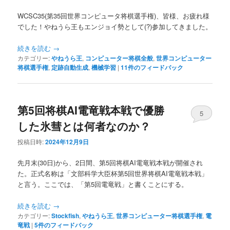
WCSC35(第35回世界コンピュータ将棋選手権)、皆様、お疲れ様
でした！やねうら王もエンジョイ勢として(?)参加してきました。
続きを読む
→
カテゴリー:
やねうら王
,
コンピューター将棋全般
,
世界コンピューター
将棋選手権
,
定跡自動生成
,
機械学習
|
11
件のフィードバック
第5回将棋AI電竜戦本戦で優勝
5
した氷彗とは何者なのか？
投稿日時:
2024年12月9日
先月末(30日)から、2日間、第5回将棋AI電竜戦本戦が開催され
た。正式名称は「文部科学大臣杯第5回世界将棋AI電竜戦本戦」
と言う。ここでは、「第5回電竜戦」と書くことにする。
続きを読む
→
カテゴリー:
Stockfish
,
やねうら王
,
世界コンピューター将棋選手権
,
電
竜戦
|
5
件のフィードバック