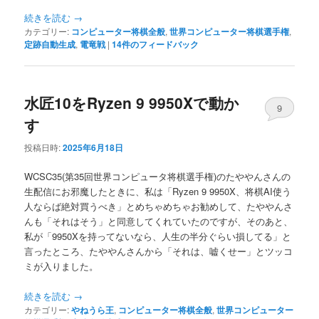
続きを読む
→
カテゴリー:
コンピューター将棋全般
,
世界コンピューター将棋選手権
,
定跡自動生成
,
電竜戦
|
14
件のフィードバック
水匠10をRyzen 9 9950Xで動か
9
す
投稿日時:
2025年6月18日
WCSC35(第35回世界コンピュータ将棋選手権)のたややんさんの
生配信にお邪魔したときに、私は「Ryzen 9 9950X、将棋AI使う
人ならば絶対買うべき」とめちゃめちゃお勧めして、たややんさ
んも「それはそう」と同意してくれていたのですが、そのあと、
私が「9950Xを持ってないなら、人生の半分ぐらい損してる」と
言ったところ、たややんさんから「それは、嘘くせー」とツッコ
ミが入りました。
続きを読む
→
カテゴリー:
やねうら王
,
コンピューター将棋全般
,
世界コンピューター