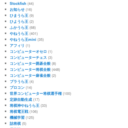
Stockfish
(44)
お知らせ
(16)
ひまうら王
(9)
ひようら王
(2)
ふかうら王
(68)
やねうら王
(401)
やねうら王mini
(35)
アフィリ
(1)
コンピューターオセロ
(1)
コンピューターチェス
(3)
コンピューター囲碁全般
(8)
コンピューター将棋全般
(448)
コンピューター麻雀全般
(2)
ブラうら王
(4)
プロコン
(14)
世界コンピューター将棋選手権
(100)
定跡自動生成
(17)
将棋神やねうら王
(33)
将棋電王戦
(106)
機械学習
(125)
詰将棋
(5)