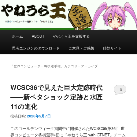
コンピューター将棋 やねうら王 公式サイト
やねうら王 公式サイト
メ
ホーム
ABOUT
やねうら王を支援する
メ
サ
イ
ン
思考エンジンのダウンロード
ご意見・ご感想
姉妹サイト
イ
ブ
メ
ニ
ン
コ
ュ
「
世界コンピューター将棋選手権
」カテゴリーアーカイブ
ー
コ
ン
WCSC36で見えた巨大定跡時代
ン
テ
10
――新ペタショック定跡と水匠
テ
ン
11の進化
ン
ツ
投稿日時:
2026年5月7日
このゴールデンウィーク期間中に開催されたWCSC36(第36回 世
ツ
へ
界コンピュータ将棋選手権)に『やねうら王 with GTNET』チーム