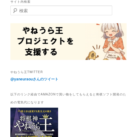
サイト内検索
ゲ
検
ー
索
シ
ョ
ン
やねうら王TWITTER
@yaneuraouさんのツイート
以下のリンク経由でAMAZONで買い物をしてもらえると将棋ソフト開発のた
めの電気代になります