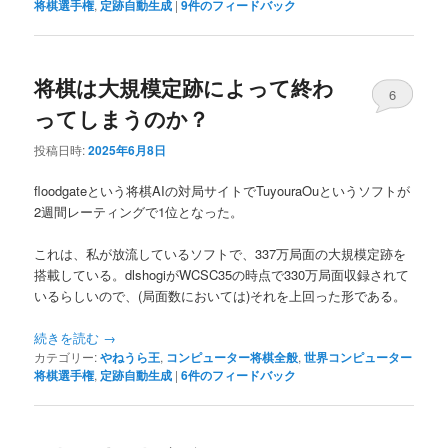
将棋選手権
,
定跡自動生成
|
9
件のフィードバック
将棋は大規模定跡によって終わ
6
ってしまうのか？
投稿日時:
2025年6月8日
floodgateという将棋AIの対局サイトでTuyouraOuというソフトが
2週間レーティングで1位となった。
これは、私が放流しているソフトで、337万局面の大規模定跡を
搭載している。dlshogiがWCSC35の時点で330万局面収録されて
いるらしいので、(局面数においては)それを上回った形である。
続きを読む
→
カテゴリー:
やねうら王
,
コンピューター将棋全般
,
世界コンピューター
将棋選手権
,
定跡自動生成
|
6
件のフィードバック