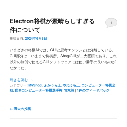
Electron将棋が素晴らしすぎる
1
件について
投稿日時:
2024年6月8日
いまどきの将棋AIでは、GUIと思考エンジンとは分離している。
GUI部分は、いままで将棋所、ShogiGUIが二大巨頭であり、これ
以外の無償で使えるGUIソフトウェアには使い勝手の良いものが
なかった。
続きを読む
→
カテゴリー:
MyShogi
,
ふかうら王
,
やねうら王
,
コンピューター将棋全
般
,
世界コンピューター将棋選手権
,
電竜戦
|
1
件のフィードバック
投
←
過去の投稿
稿
ナ
ビ