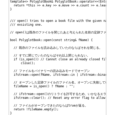
411
template<> PolyglotBook& PolyglotBook::operator>>(Entry& e
412
  return *this >> e.key >> e.move >> e.count >> e.learn;
413
}
414
415
416
/// open() tries to open a book file with the given name a
417
/// exsisting one.
418
419
// open()は既存のファイルを閉じたあと与えられた名前の定跡ファイル
420
421
bool PolyglotBook::open(const string& fName) {
422
423
  // 既存のファイルを読み込みしていたのならばそれを閉じる。
424
425
  // すでに閉じていたのならばそれ以上閉じられない。
426
  if (is_open()) // Cannot close an already closed file
427
      close();
428
429
  // ファイルをバイナリーの読み込みモードでオープン
430
  ifstream::open(fName, ifstream::in | ifstream::binary);
431
432
  // オープンした定跡ファイルのファイル名。オープンに失敗していれば
433
  fileName = is_open() ? fName : "";
434
435
  // ifstream::open()のリトライを許可するため、いかなるエラ
436
  ifstream::clear(); // Reset any error flag to allow retr
437
438
  // ファイルがオープンできたのならばtrueが返る。
439
  return !fileName.empty();
440
}