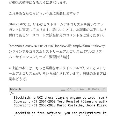
が60%の確率になるように選択します。
へ
これをあなたならどういう風に実装しますか？
移
Stockfishでは、いわゆるストリームアルゴリズムを用いてエレ
動
ガントに実装してあります。詳しいことは、本記事の以下に貼り
付けてあるソースコードの該当部分のコメントをご覧ください。
[amazonjs asin=”4320121716″ locale=”JP” tmpl=”Small” title=”オ
ンラインアルゴリズムとストリームアルゴリズム (アルゴリズ
ム・サイエンスシリーズ―数理技法編)”]
※ 上記の本には、もっと高度なオンラインアルゴリズムとストリ
ームアルゴリズムがいろいろ紹介されています。興味のある方は
是非どうぞ。
book.h
Default
1
/*
2
  Stockfish, a UCI chess playing engine derived from Glaur
3
  Copyright (C) 2004-2008 Tord Romstad (Glaurung author)
4
  Copyright (C) 2008-2013 Marco Costalba, Joona Kiiski, To
5
6
  Stockfish is free software: you can redistribute it and/