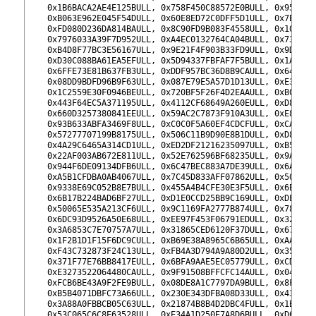
262
    0x1B6BACA2AE4E125BULL, 0x758F450C88572E0BULL, 0x959F58
263
    0xB063E962E045F54DULL, 0x60E8ED72C0DFF5D1ULL, 0x7B6497
264
    0xFD080D236DA814BAULL, 0x8C90FD9B083F4558ULL, 0x106F72
265
    0x7976033A39F7D952ULL, 0xA4EC0132764CA04BULL, 0x733EA7
266
    0xB4D8F77BC3E56167ULL, 0x9E21F4F903B33FD9ULL, 0x9D765E
267
    0xD30C088BA61EA5EFULL, 0x5D94337FBFAF7F5BULL, 0x1A4E48
268
    0x6FFE73E81B637FB3ULL, 0xDDF957BC36D8B9CAULL, 0x64D0E2
269
    0x08DD9BDFD96B9F63ULL, 0x087E79E5A57D1D13ULL, 0xE328E2
270
    0x1C2559E30F0946BEULL, 0x720BF5F26F4D2EAAULL, 0xB0774D
271
    0x443F64EC5A371195ULL, 0x4112CF68649A260EULL, 0xD813F2
272
    0x660D3257380841EEULL, 0x59AC2C7873F910A3ULL, 0xE84696
273
    0x93B633ABFA3469F8ULL, 0xC0C0F5A60EF4CDCFULL, 0xCAF21E
274
    0x57277707199B8175ULL, 0x506C11B9D90E8B1DULL, 0xD83CC2
275
    0x4A29C6465A314CD1ULL, 0xED2DF21216235097ULL, 0xB5635C
276
    0x22AF003AB672E811ULL, 0x52E762596BF68235ULL, 0x9AEBA3
277
    0x944F6DE09134DFB6ULL, 0x6C47BEC883A7DE39ULL, 0x6AD047
278
    0xA5B1CFDBA0AB4067ULL, 0x7C45D833AFF07862ULL, 0x5092EF
279
    0x9338E69C052B8E7BULL, 0x455A4B4CFE30E3F5ULL, 0x6B02E6
280
    0x6B17B224BAD6BF27ULL, 0xD1E0CCD25BB9C169ULL, 0xDE0C89
281
    0x50065E535A213CF6ULL, 0x9C1169FA2777B874ULL, 0x78EDEF
282
    0x6DC93D9526A50E68ULL, 0xEE97F453F06791EDULL, 0x32AB0E
283
    0x3A6853C7E70757A7ULL, 0x31865CED6120F37DULL, 0x67FEF9
284
    0x1F2B1D1F15F6DC9CULL, 0xB69E38A8965C6B65ULL, 0xAA9119
285
    0xF43C732873F24C13ULL, 0xFB4A3D794A9A80D2ULL, 0x3550C2
286
    0x371F77E76BB8417EULL, 0x6BFA9AAE5EC05779ULL, 0xCD04F3
287
    0xE3273522064480CAULL, 0x9F91508BFFCFC14AULL, 0x049A7F
288
    0xFCB6BE43A9F2FE9BULL, 0x08DE8A1C7797DA9BULL, 0x8F9887
289
    0xB5B4071DBFC73A66ULL, 0x230E343DFBA08D33ULL, 0x43ED7F
290
    0x3A88A0FBBCB05C63ULL, 0x21874B8B4D2DBC4FULL, 0x1BDEA1
291
    0x53C065C6C8E63528ULL, 0xE34A1D250E7A8D6BULL, 0xD6B04D