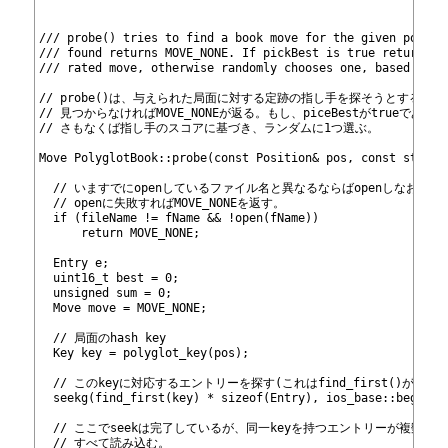
441
442
443
/// probe() tries to find a book move for the given positi
444
/// found returns MOVE_NONE. If pickBest is true returns a
445
/// rated move, otherwise randomly chooses one, based on t
446
447
// probe()は、与えられた局面に対する定跡の指し手を探そうとする。
448
// 見つからなければMOVE_NONEが返る。もし、piceBestがtrueで
449
// さもなくば指し手のスコアに基づき、ランダムに1つ選ぶ。
450
451
Move PolyglotBook::probe(const Position& pos, const string
452
453
  // いますでにopenしているファイル名と異なるならばopenしなおす。
454
  // openに失敗すればMOVE_NONEを返す。
455
  if (fileName != fName && !open(fName))
456
      return MOVE_NONE;
457
458
  Entry e;
459
  uint16_t best = 0;
460
  unsigned sum = 0;
461
  Move move = MOVE_NONE;
462
463
  // 局面のhash key
464
  Key key = polyglot_key(pos);
465
466
  // このkeyに対応するエントリーを探す(これはfind_first()がおこ
467
  seekg(find_first(key) * sizeof(Entry), ios_base::beg);
468
469
  // ここでseekは完了しているが、同一keyを持つエントリーが複数存
470
  // すべて読み込む。