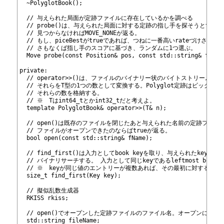
37
  ~PolyglotBook();
38
39
  // 与えられた局面が定跡ファイルに存在しているかを調べる
40
  // probe()は、与えられた局面に対する定跡の指し手を探そうとする
41
  // 見つからなければMOVE_NONEが返る。
42
  // もし、piceBestがtrueであれば、つねに一番高いrateづけされ
43
  // さもなくば指し手のスコアに基づき、ランダムに1つ選ぶ。
44
  Move probe(const Position& pos, const std::string& fName
45
46
private:
47
  // operator>>()は、ファイルのバイナリー状のバイトストリームから
48
  // それらをT型の1つの数として変換する。Polyglot定跡はビッグエ
49
  // それらの数を格納する。
50
  // ※　Tはint64_tとかint32_tだと考えよ。
51
  template
 PolyglotBook& operator>>(T& n);
52
53
  // open()は既存のファイルを閉じたあと与えられた名前の定跡ファ
54
  // ファイルがオープンできたのならばtrueが返る。
55
  bool open(const std::string& fName);
56
57
  // find_first()は入力としてbook keyを取り、与えられたkey
58
  // バイナリサーチする。 入力として同じkeyであるleftmost book e
59
  // ※　keyが同じ値のエントリーが複数あれば、その最初に対するind
60
  size_t find_first(Key key);
61
62
  // 擬似乱数生成器
63
  RKISS rkiss;
64
65
  // open()でオープンした定跡ファイルのファイル名。オープンに失敗
66
  std::string fileName;