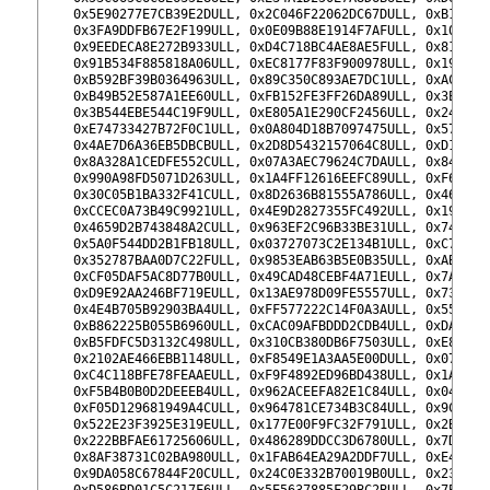
292
    0x5E90277E7CB39E2DULL, 0x2C046F22062DC67DULL, 0xB10BB4
293
    0x3FA9DDFB67E2F199ULL, 0x0E09B88E1914F7AFULL, 0x10E8B3
294
    0x9EEDECA8E272B933ULL, 0xD4C718BC4AE8AE5FULL, 0x81536D
295
    0x91B534F885818A06ULL, 0xEC8177F83F900978ULL, 0x190E71
296
    0xB592BF39B0364963ULL, 0x89C350C893AE7DC1ULL, 0xAC042E
297
    0xB49B52E587A1EE60ULL, 0xFB152FE3FF26DA89ULL, 0x3E666E
298
    0x3B544EBE544C19F9ULL, 0xE805A1E290CF2456ULL, 0x24B33C
299
    0xE74733427B72F0C1ULL, 0x0A804D18B7097475ULL, 0x57E330
300
    0x4AE7D6A36EB5DBCBULL, 0x2D8D5432157064C8ULL, 0xD1E649
301
    0x8A328A1CEDFE552CULL, 0x07A3AEC79624C7DAULL, 0x84547D
302
    0x990A98FD5071D263ULL, 0x1A4FF12616EEFC89ULL, 0xF6F7FD
303
    0x30C05B1BA332F41CULL, 0x8D2636B81555A786ULL, 0x46C9FE
304
    0xCCEC0A73B49C9921ULL, 0x4E9D2827355FC492ULL, 0x19EBB0
305
    0x4659D2B743848A2CULL, 0x963EF2C96B33BE31ULL, 0x74F851
306
    0x5A0F544DD2B1FB18ULL, 0x03727073C2E134B1ULL, 0xC7F6AA
307
    0x352787BAA0D7C22FULL, 0x9853EAB63B5E0B35ULL, 0xABBDCD
308
    0xCF05DAF5AC8D77B0ULL, 0x49CAD48CEBF4A71EULL, 0x7A4C10
309
    0xD9E92AA246BF719EULL, 0x13AE978D09FE5557ULL, 0x730499
310
    0x4E4B705B92903BA4ULL, 0xFF577222C14F0A3AULL, 0x55B634
311
    0xB862225B055B6960ULL, 0xCAC09AFBDDD2CDB4ULL, 0xDAF8E9
312
    0xB5FDFC5D3132C498ULL, 0x310CB380DB6F7503ULL, 0xE87FBB
313
    0x2102AE466EBB1148ULL, 0xF8549E1A3AA5E00DULL, 0x07A69A
314
    0xC4C118BFE78FEAAEULL, 0xF9F4892ED96BD438ULL, 0x1AF3DB
315
    0xF5B4B0B0D2DEEEB4ULL, 0x962ACEEFA82E1C84ULL, 0x046E3E
316
    0xF05D129681949A4CULL, 0x964781CE734B3C84ULL, 0x9C2ED4
317
    0x522E23F3925E319EULL, 0x177E00F9FC32F791ULL, 0x2BC60A
318
    0x222BBFAE61725606ULL, 0x486289DDCC3D6780ULL, 0x7DC778
319
    0x8AF38731C02BA980ULL, 0x1FAB64EA29A2DDF7ULL, 0xE4D942
320
    0x9DA058C67844F20CULL, 0x24C0E332B70019B0ULL, 0x233003
321
    0xD586BD01C5C217F6ULL, 0x5E5637885F29BC2BULL, 0x7EBA72