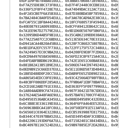
142
    0xDF1D9F9D784BA010ULL, 0x3BBA57B68871B59DULL, 0xD2B7AD
143
    0xF7A255D83BC373F8ULL, 0xD7F4F2448C0CEB81ULL, 0xD95BE8
144
    0x336F52F8FF4728E7ULL, 0xA74049DAC312AC71ULL, 0xA2F61B
145
    0x4F2A5CB07F6A35B3ULL, 0x87D380BDA5BF7859ULL, 0x16B9F7
146
    0x7BA2484C8A0FD54EULL, 0xF3A678CAD9A2E38CULL, 0x39B0BF
147
    0xFCAF55C1BF8A4424ULL, 0x18FCF680573FA594ULL, 0x4C0563
148
    0x40E087931A00930DULL, 0x8CFFA9412EB642C1ULL, 0x68CA39
149
    0x7A1EE967D27579E2ULL, 0x9D1D60E5076F5B6FULL, 0x3810E3
150
    0x32095B6D4AB5F9B1ULL, 0x35CAB62109DD038AULL, 0xA90B24
151
    0x77A225A07CC2C6BDULL, 0x513E5E634C70E331ULL, 0x4361C0
152
    0xD941ACA44B20A45BULL, 0x528F7C8602C5807BULL, 0x52AB92
153
    0x9D1DFA2EFC557F73ULL, 0x722FF175F572C348ULL, 0x1D1260
154
    0x7A249A57EC0C9BA2ULL, 0x04208FE9E8F7F2D6ULL, 0x5A110C
155
    0x0CD9A497658A5698ULL, 0x56FD23C8F9715A4CULL, 0x284C84
156
    0x04FEABFBBDB619CBULL, 0x742E1E651C60BA83ULL, 0x9A9632
157
    0x881B82A13B51B9E2ULL, 0x506E6744CD974924ULL, 0xB0183D
158
    0x0ED9B915C66ED37EULL, 0x5E11E86D5873D484ULL, 0xF67864
159
    0x1B85D488D0F20CC5ULL, 0xDAB9FE6525D89021ULL, 0x0D151D
160
    0xA865A54EDCC0F019ULL, 0x93C42566AEF98FFBULL, 0x99E7AF
161
    0x48CBFF086DDF285AULL, 0x7F9B6AF1EBF78BAFULL, 0x58627E
162
    0x2CD16E2ABD791E33ULL, 0xD363EFF5F0977996ULL, 0x0CE2A3
163
    0x1A804AADB9CFA741ULL, 0x907F30421D78C5DEULL, 0x501F65
164
    0x37624AE5A48FA6E9ULL, 0x957BAF61700CFF4EULL, 0x3A6C27
165
    0xD49503536ABCA345ULL, 0x088E049589C432E0ULL, 0xF943AE
166
    0x6C3B8E3E336139D3ULL, 0x364F6FFA464EE52EULL, 0xD60F6D
167
    0x56963B0DCA418FC0ULL, 0x16F50EDF91E513AFULL, 0xEF1955
168
    0x565601C0364E3228ULL, 0xECB53939887E8175ULL, 0xBAC7A9
169
    0xB344C470397BBA52ULL, 0x65D34954DAF3CEBDULL, 0xB4B81B
170
    0xB422061193D6F6A7ULL, 0x071582401C38434DULL, 0x7A13F1
171
    0xBC4097B116C524D2ULL, 0x59B97885E2F2EA28ULL, 0x99170A