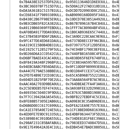
202
    0x7B4A38E32537DF62ULL, 0x950113646D1D6E03ULL, 0x4DA897
203
    0x3BC36E078F7515D7ULL, 0x5D0A12F27AD310D1ULL, 0x7F9D1A
204
    0xDA3A361B1C5157B1ULL, 0xDCDD7D20903D0C25ULL, 0x368333
205
    0xCE68341F79893389ULL, 0xAB9090168DD05F34ULL, 0x43954B
206
    0xB438C2B67F98E5E9ULL, 0x10DCD78E3851A492ULL, 0xDBC27A
207
    0x9B3CDB65F82CA382ULL, 0xB67B7896167B4C84ULL, 0xBFCED1
208
    0xA9119B60369FFEBDULL, 0x1FFF7AC80904BF45ULL, 0xAC12FB
209
    0xAF08DA9177DDA93DULL, 0x1B0CAB936E65C744ULL, 0xB559EB
210
    0xC37B45B3F8D6F2BAULL, 0xC3A9DC228CAAC9E9ULL, 0xF3B8B6
211
    0x9FC477DE4ED681DAULL, 0x67378D8ECCEF96CBULL, 0x6DD856
212
    0xA319CE15B0B4DB31ULL, 0x073973751F12DD5EULL, 0x8A8E84
213
    0xE1925C71285279F5ULL, 0x74C04BF1790C0EFEULL, 0x4DDA48
214
    0x9D266D6A1CC0542CULL, 0x7440FB816508C4FEULL, 0x133285
215
    0xD6BF7BAEE43CAC40ULL, 0x4838D65F6EF6748FULL, 0x1E1523
216
    0x8F8419A348F296BFULL, 0x72C8834A5957B511ULL, 0xD7A023
217
    0x94EBC8ABCFB56DAEULL, 0x9FC10D0F989993E0ULL, 0xDE68A2
218
    0xA44CFE79AE538BBEULL, 0x9D1D84FCCE371425ULL, 0x51D2B1
219
    0x2FD7E4B9E72CD38CULL, 0x65CA5B96B7552210ULL, 0xDD69A0
220
    0x604D51B25FBF70E2ULL, 0x73AA8A564FB7AC9EULL, 0x1A8C1E
221
    0xAAC40A2703D9BEA0ULL, 0x764DBEAE7FA4F3A6ULL, 0x1E99B9
222
    0x2C5E9DEB57EF4743ULL, 0x3A938FEE32D29981ULL, 0x26E6DB
223
    0x469356C504EC9F9DULL, 0xC8763C5B08D1908CULL, 0x3F6C6A
224
    0x7F7CC39420A3A545ULL, 0x9BFB227EBDF4C5CEULL, 0x89039D
225
    0x8FE88B57305E2AB6ULL, 0xA09E8C8C35AB96DEULL, 0xFA7E39
226
    0xD6B6D0ECC617C699ULL, 0xDFEA21EA9E7557E3ULL, 0xB67C1F
227
    0xCA1E3785A9E724E5ULL, 0x1CFC8BED0D681639ULL, 0xD18D85
228
    0x4ED0FE7E9DC91335ULL, 0xE4DBF0634473F5D2ULL, 0x1761F9
229
    0x53898E4C3910DA55ULL, 0x734DE8181F6EC39AULL, 0x2680B1
230
    0x298AF231C85BAFABULL, 0x7983EED3740847D5ULL, 0x66C1A2
231
    0x9E17E49642A3E4C1ULL, 0xEDB454E7BADC0805ULL, 0x50B704