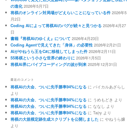
の進化
2026年5月7日
将棋のオンライン対局場がどえらいことになっている件
2026年5
月2日
Coding AIによって将棋AIのバグが続々と見つかる
2026年4月27
日
書籍『将棋AIのゆくえ』について
2026年4月23日
Coding Agentで見えてきた「身体」の必要性
2026年2月21日
AIがやねうら王をC#に移植してしまった件
2026年2月11日
55将棋という小さな世界の終わりに
2026年1月5日
将棋AI界にバイブコーディングの波が到来
2025年12月31日
最近のコメント
将棋AIの大会、ついに先手勝率94%になる
に
バイカルあざらし
より
将棋AIの大会、ついに先手勝率94%になる
に
うめもどき
より
将棋AIの大会、ついに先手勝率94%になる
に
ななし
より
将棋AIの大会、ついに先手勝率94%になる
に
Ta(ry
より
将棋の大規模定跡生成スクリプトを公開しました
に
やねうら嬢
より