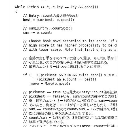
471
472
  while (*this >> e, e.key == key && good())
473
  {
474
      // Entry::countの最大値がbest
475
      best = max(best, e.count);
476
477
      // sumはEntry::countの合計
478
      sum += e.count;
479
480
      // Choose book move according to its score. If a mov
481
      // high score it has higher probability to be choose
482
      // with lower score. Note that first entry is always
483
484
      // 定跡の指し手をそのスコアに従って選ぶ。もし指し手が非常
485
      // それは低いスコアの指し手より高い確率で選ばれる。
486
      // 最初のエントリーはつねに選ばれることに注意。
487
488
      if (   (!pickBest && sum && rkiss.rand
() % sum < e.c
489
          || (pickBest && e.count == best))
490
          move = Move(e.move);
491
492
      // pickBest == true なら最大のEntry::count値を記録
493
      // pickBest == falseなら、sum/countの確率でこの指し手
494
      // ※　最初のエントリーを読み込んだ時点では sum==count
495
      // そのあと、例えば、countがずっと等しいとしたら、2番目の
496
      // sum == count×2なのでcount/sum = 1/2の確率
497
      // 次に3番目の指し手を読み込んだとすると、
498
      // count/sum = 1/3なので、3番目の指し手は1/3の確率で
499
      // 確率で選択されている。
500
      // このように、このアルゴリズムでEntry::countに比例した