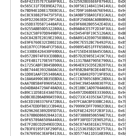
172
    0x6F423357E7C6A9F9ULL, 0x325928EE6E6F8794ULL, 0xD0E436
173
    0x565C31F7DE89EA27ULL, 0x30F5611484119414ULL, 0xD873DB
174
    0x7BD94E1D8E17DEBCULL, 0xC7D9F16864A76E94ULL, 0x947AE0
175
    0xC8C93882F9475F5FULL, 0x3A9BF55BA91F81CAULL, 0xD9A11F
176
    0x0FD22063EDC29FCAULL, 0xB3F256D8ACA0B0B9ULL, 0xB03031
177
    0x35DD37D5871448AFULL, 0xE9F6082B05542E4EULL, 0xEBFAFA
178
    0x9255ABB50D532280ULL, 0xB9AB4CE57F2D34F3ULL, 0x693501
179
    0xC62C58F97DD949BFULL, 0xCD454F8F19C5126AULL, 0xBBE83F
180
    0xDC842B7E2819E230ULL, 0xBA89142E007503B8ULL, 0xA3BC94
181
    0xE9F6760E32CD8021ULL, 0x09C7E552BC76492FULL, 0x852F54
182
    0x8107FCCF064FCF56ULL, 0x098954D51FFF6580ULL, 0x23B70E
183
    0xC330DE426430F69DULL, 0x4715ED43E8A45C0AULL, 0xA8D7E4
184
    0x0572B974F03CE0BBULL, 0xB57D2E985E1419C7ULL, 0xE8D9EC
185
    0x2FE4B17170E59750ULL, 0x11317BA87905E790ULL, 0x7FBF21
186
    0x1725CABFCB045B00ULL, 0x964E915CD5E2B207ULL, 0x3E2B8B
187
    0xBE7444E39328A0ACULL, 0xF85B2B4FBCDE44B7ULL, 0x49353F
188
    0x1DD01AAFCD53486AULL, 0x1FCA8A92FD719F85ULL, 0xFC7C95
189
    0x18A6A990C8B35EBDULL, 0xCCCB7005C6B9C28DULL, 0x3BDBB9
190
    0xAA70B5B4F89695A2ULL, 0xE94C39A54A98307FULL, 0xB7A0B1
191
    0xD4DBA84729AF48ADULL, 0x2E18BC1AD9704A68ULL, 0x2DE096
192
    0xB9C11D5B1E43A07EULL, 0x64972D68DEE33360ULL, 0x94628D
193
    0xDBC0D2B6AB90A559ULL, 0xD2733C4335C6A72FULL, 0x7E75D9
194
    0x6CED1983376FA72BULL, 0x97FCAACBF030BC24ULL, 0x7B7749
195
    0x8547EDDFB81CCB94ULL, 0x79999CDFF70902CBULL, 0xCFFE19
196
    0x829626E3892D95D7ULL, 0x92FAE24291F2B3F1ULL, 0x63E22C
197
    0xC678B6D860284A1CULL, 0x5873888850659AE7ULL, 0x0981DC
198
    0x9F65789A6509A440ULL, 0x9FF38FED72E9052FULL, 0xE479EE
199
    0xE7F28ECD2D49EECDULL, 0x56C074A581EA17FEULL, 0x5544F7
200
    0x7B3F0195FC6F290FULL, 0x12153635B2C0CF57ULL, 0x7F5126
201
    0x7A76956C3EAFB413ULL, 0x3D5774A11D31AB39ULL, 0x8A1B08