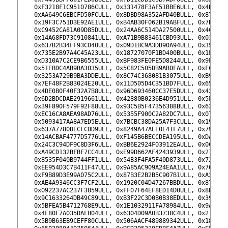
83
    0xF3218F1C9510786CULL, 0x331478F3AF51BBE6ULL, 0x4BB38D
84
    0xAA649C6EBCFD50FCULL, 0x8DBD98A352AFD40BULL, 0x87D207
85
    0x19F3C751D3E92AE1ULL, 0xB4AB30F062B19ABFULL, 0x7B0500
86
    0xC9452CA81A09D85DULL, 0x24AA6C514DA27500ULL, 0x4C9F34
87
    0x14A68FD73C910841ULL, 0xA71B9B83461CBD93ULL, 0x03488B
88
    0x637B2B34FF93C040ULL, 0x09D1BC9A3DD90A94ULL, 0x357566
89
    0x735E2B97A4C45A23ULL, 0x18727070F1BD400BULL, 0x1FCBAC
90
    0xD310A7C2CE9B6555ULL, 0xBF983FE0FE5D8244ULL, 0x9F74D1
91
    0x51EBDC4AB9BA3035ULL, 0x5C82C505DB9AB0FAULL, 0xFCF7FE
92
    0x3253A729B9BA3DDEULL, 0x8C74C368081B3075ULL, 0xB9BC6C
93
    0x7EF48F2B83024E20ULL, 0x11D505D4C351BD7FULL, 0x6568FC
94
    0x4DE0B0F40F32A7B8ULL, 0x96D693460CC37E5DULL, 0x42E240
95
    0x6D2BDCDAE2919661ULL, 0x42880B0236E4D951ULL, 0x5F0F4A
96
    0x39F890F579F92F88ULL, 0x93C5B5F47356388BULL, 0x63DC35
97
    0xEC16CA8AEA98AD76ULL, 0x5355F900C2A82DC7ULL, 0x07FB9F
98
    0x5093417AA8A7ED5EULL, 0x7BCBC38DA25A7F3CULL, 0x19FC8A
99
    0x637A7780DECFC0D9ULL, 0x8249A47AEE0E41F7ULL, 0x79AD69
100
    0x14ACBAF4777D5776ULL, 0xF145B6BECCDEA195ULL, 0xDABF2A
101
    0x24C3C94DF9C8D3F6ULL, 0xBB6E2924F03912EAULL, 0x0CE26C
102
    0xA49CD132BFBF7CC4ULL, 0xE99D662AF4243939ULL, 0x27E6AD
103
    0x8535F040B9744FF1ULL, 0x54B3F4FA5F40D873ULL, 0x72B12C
104
    0xEE954D3C7B411F47ULL, 0x9A85AC909A24EAA1ULL, 0x70AC4C
105
    0xF9B89D3E99A075C2ULL, 0x87B3E2B2B5C907B1ULL, 0xA366E5
106
    0xAE4A9346CC3F7CF2ULL, 0x1920C04D47267BBDULL, 0x87BF02
107
    0x092237AC237F3859ULL, 0xFF07F64EF8ED14D0ULL, 0x8DE8DC
108
    0x9C1633264DB49C89ULL, 0xB3F22C3D0B0B38EDULL, 0x390E5F
109
    0x5BFEA5B4712768E9ULL, 0x1E1032911FA78984ULL, 0x9A74AC
110
    0x4F80F7A035DAFB04ULL, 0x6304D09A0B3738C4ULL, 0x2171E6
111
    0x5B9B63EB9CEFF80CULL, 0x506AACF489889342ULL, 0x1881AF