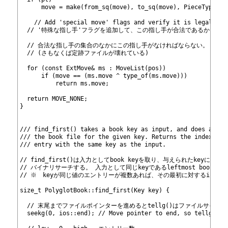
531
      move = make
(from_sq(move), to_sq(move), PieceType(pt
532
533
	// Add 'special move' flags and verify it is legal
534
  // '特殊な指し手'フラグを追加して、この指し手が合法であるかを検
535
536
  // 合法な指し手の集合のなかにこの指し手がなければならない。
537
  // (さもなくば定跡ファイルが壊れている)
538
539
  for (const ExtMove& ms : MoveList
(pos))
540
      if (move == (ms.move ^ type_of(ms.move)))
541
          return ms.move;
542
543
  return MOVE_NONE;
544
}
545
546
547
/// find_first() takes a book key as input, and does a bin
548
/// the book file for the given key. Returns the index of 
549
/// entry with the same key as the input.
550
551
// find_first()は入力としてbook keyを取り、与えられたkeyに対
552
// バイナリサーチする。 入力として同じkeyであるleftmost book ent
553
// ※　keyが同じ値のエントリーが複数あれば、その最初に対するinde
554
555
size_t PolyglotBook::find_first(Key key) {
556
557
  // 末尾までファイルポインターを進めるとtellg()はファイルサイズ
558
  seekg(0, ios::end); // Move pointer to end, so tellg() g
559