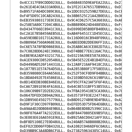
232
    0x4CC317FB9CDDD023ULL, 0x66B4835D9EAFEA22ULL, 0x219B97
233
    0x261E4E4C0A333A9DULL, 0x1FE2CCA76517DB90ULL, 0xD7504D
234
    0xB9571FA04DC089C8ULL, 0x1DDC0325259B27DEULL, 0xCF3F46
235
    0xF4F5D05C10CAB243ULL, 0x38B6525C21A42B0EULL, 0x36F60E
236
    0xEB3593803173E0CEULL, 0x9C4CD6257C5A3603ULL, 0xAF0C31
237
    0x258E5A80C7204C4BULL, 0x8B889D624D44885DULL, 0xF4D145
238
    0xD4347F66EC8941C3ULL, 0xE699ED85B0DFB40DULL, 0x2472F6
239
    0xC2A1E7B5B459AEB5ULL, 0xAB4F6451CC1D45ECULL, 0x637675
240
    0xA59E0BD101731A28ULL, 0x116D0016CB948F09ULL, 0x2CF9C8
241
    0x0B090A7560A968E3ULL, 0xABEEDDB2DDE06FF1ULL, 0x58EFC1
242
    0xC6E57A78FBD986E0ULL, 0x2EAB8CA63CE802D7ULL, 0x14A195
243
    0x7C0828DD624EC390ULL, 0xD74BBE77E6116AC7ULL, 0x804456
244
    0xEBE9EA2ADF4321C7ULL, 0x03219A39EE587A30ULL, 0x49787F
245
    0xA1E9300CD8520548ULL, 0x5B45E522E4B1B4EFULL, 0xB49C3B
246
    0xD4490AD526F14431ULL, 0x12A8F216AF9418C2ULL, 0x001F83
247
    0x1877B51E57A764D5ULL, 0xA2853B80F17F58EEULL, 0x993E1D
248
    0xB3598080CE64A656ULL, 0x252F59CF0D9F04BBULL, 0xD23C8E
249
    0x1BDA0492E7E4586EULL, 0x21E0BD5026C619BFULL, 0x3B097A
250
    0x8D14DEDB30BE846EULL, 0xF95CFFA23AF5F6F4ULL, 0x387170
251
    0xCA672B91E9E4FA16ULL, 0x64C8E531BFF53B55ULL, 0x241260
252
    0x106C09B972D2E822ULL, 0x7FBA195410E5CA30ULL, 0x7884D9
253
    0x0647DFEDCD894A29ULL, 0x63573FF03E224774ULL, 0x4FC8E9
254
    0x1DB956E450275779ULL, 0xB8D91274B9E9D4FBULL, 0xA2EBEE
255
    0xD9F1F30CCD97FB09ULL, 0xEFED53D75FD64E6BULL, 0x2E6D02
256
    0xA9AA4D20DB084E9BULL, 0xB64BE8D8B25396C1ULL, 0x70CB6A
257
    0x98F076A4F7A2322EULL, 0xBF84470805E69B5FULL, 0x94C325
258
    0x3E003E616A6591E9ULL, 0xB925A6CD0421AFF3ULL, 0x61BDD1
259
    0xBF8D5108E27E0D48ULL, 0x240AB57A8B888B20ULL, 0xFC8761
260
    0xEF02CDD06FFDB432ULL, 0xA1082C0466DF6C0AULL, 0x8215E5
261
    0xD39BB9C3A48DB6CFULL, 0x2738259634305C14ULL, 0x61CF4F