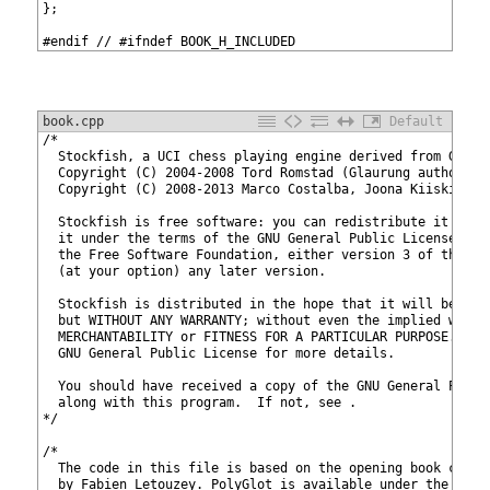
67
};
68
69
#endif // #ifndef BOOK_H_INCLUDED
book.cpp
Default
1
/*
2
  Stockfish, a UCI chess playing engine derived from Glaur
3
  Copyright (C) 2004-2008 Tord Romstad (Glaurung author)
4
  Copyright (C) 2008-2013 Marco Costalba, Joona Kiiski, To
5
6
  Stockfish is free software: you can redistribute it and/
7
  it under the terms of the GNU General Public License as 
8
  the Free Software Foundation, either version 3 of the Li
9
  (at your option) any later version.
10
11
  Stockfish is distributed in the hope that it will be use
12
  but WITHOUT ANY WARRANTY; without even the implied warra
13
  MERCHANTABILITY or FITNESS FOR A PARTICULAR PURPOSE.  Se
14
  GNU General Public License for more details.
15
16
  You should have received a copy of the GNU General Publi
17
  along with this program.  If not, see 
.
18
*/
19
20
/*
21
  The code in this file is based on the opening book code 
22
  by Fabien Letouzey. PolyGlot is available under the GNU 