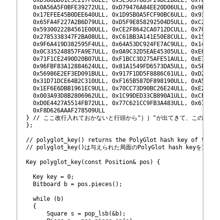
322
    0x0A56A5F0BFE39272ULL, 0xD79476A84EE20D06ULL, 0x9E4C12
323
    0x17EFEE45B0DEE640ULL, 0x1D95B0A5FCF90BC6ULL, 0x93CBE0
324
    0x65FA4F227A2B6D79ULL, 0xD5F9E858292504D5ULL, 0xC2B5A0
325
    0x59300222B4561E00ULL, 0xCE2F8642CA0712DCULL, 0x7CA972
326
    0x2785338347F2BA08ULL, 0xC61BB3A141E50E8CULL, 0x150F36
327
    0x9F6A419D382595F4ULL, 0x64A53DC924FE7AC9ULL, 0x142DE4
328
    0x0C335248857FA9E7ULL, 0x0A9C32D5EAE45305ULL, 0xE6C421
329
    0x71F1CE2490D20B07ULL, 0xF1BCC3D275AFE51AULL, 0xE728E8
330
    0x96FBF83A12884624ULL, 0x81A1549FD6573DA5ULL, 0x5FA786
331
    0x56986E2EF3ED091BULL, 0x917F1DD5F8886C61ULL, 0xD20D8C
332
    0x31D71DCE64B2C310ULL, 0xF165B587DF898190ULL, 0xA57E63
333
    0x1EF6E6DBB1961EC9ULL, 0x70CC73D90BC26E24ULL, 0xE21A6B
334
    0x003A93D8B2806962ULL, 0x1C99DED33CB890A1ULL, 0xCF3145
335
    0xD0E4427A5514FB72ULL, 0x77C621CC9FB3A483ULL, 0x67A34D
336
    0xF8D626AAAF278509ULL
337
  } // ここ改行入れておかないと行頭から"｝｝"が出てきて、このPuki
338
  };
339
340
  // polyglot_key() returns the PolyGlot hash key of the g
341
  // polyglot_key()は与えられた局面のPolyGlot hash keyを返す。
342
343
  Key polyglot_key(const Position& pos) {
344
345
    Key key = 0;
346
    Bitboard b = pos.pieces();
347
348
    while (b)
349
    {
350
        Square s = pop_lsb(&b);