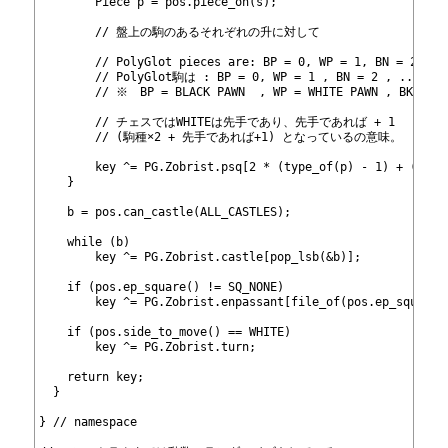
351
        Piece p = pos.piece_on(s);
352
353
        // 盤上の駒のあるそれぞれの升に対して
354
355
        // PolyGlot pieces are: BP = 0, WP = 1, BN = 2, ..
356
        // PolyGlot駒は : BP = 0, WP = 1 , BN = 2 , ... BK 
357
        // ※　BP = BLACK PAWN  , WP = WHITE PAWN , BK = 
358
359
        // チェスではWHITEは先手であり、先手であれば + 1
360
        // (駒種×2 + 先手であれば+1) となっているの意味。
361
362
        key ^= PG.Zobrist.psq[2 * (type_of(p) - 1) + (colo
363
    }
364
365
    b = pos.can_castle(ALL_CASTLES);
366
367
    while (b)
368
        key ^= PG.Zobrist.castle[pop_lsb(&b)];
369
370
    if (pos.ep_square() != SQ_NONE)
371
        key ^= PG.Zobrist.enpassant[file_of(pos.ep_square(
372
373
    if (pos.side_to_move() == WHITE)
374
        key ^= PG.Zobrist.turn;
375
376
    return key;
377
  }
378
379
} // namespace
380