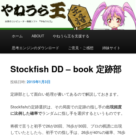
コンピューター将棋 やねうら王 公式サイト
やねうら王 公式サイト
メ
ホーム
ABOUT
やねうら王を支援する
メ
イ
ン
思考エンジンのダウンロード
ご意見・ご感想
姉妹サイト
イ
メ
ニ
ン
ュ
Stockfish DD – book 定跡部
ー
コ
投稿日時:
2015年1月3日
ン
定跡部として面白い処理が書いてあるので解説しておきます。
テ
Stockfishの定跡選択は、その局面での定跡の指し手の
出現頻度
に比例した確率で
ランダムに指し手を選択するというものです。
ン
将棋で言うと初手で26が20回、76歩が30回、プロの棋譜に出現
ツ
していたとしたら、初手での指し手は、26歩が40%の確率、76歩