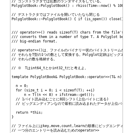
381
// コンストラクタでは乱数のランダマイズをしている。
382
PolyglotBook::PolyglotBook() : rkiss(Time::now() % 10000) 
383
384
// デストラクタではファイルを開いていたなら閉じる
385
PolyglotBook::~PolyglotBook() { if (is_open()) close(); }
386
387
388
/// operator>>() reads sizeof(T) chars from the file's bin
389
/// converts them in a number of type T. A Polyglot book s
390
/// big-endian format.
391
392
// operator>>()は、ファイルのバイナリー状のバイトストリームからsi
393
// それらをT型の1つの数として変換する。Polyglot定跡はビッグエン
394
// それらの数を格納する。
395
396
// ※　Tはint64_tとかint32_tだと考えよ。
397
398
template
 PolyglotBook& PolyglotBook::operator>>(T& n) {
399
400
  n = 0;
401
  for (size_t i = 0; i < sizeof(T); ++i)
402
      n = T((n << 8) + ifstream::get());
403
  // 1バイト読み込むごとに8回シフト(上位バイトに送る)
404
  // ビッグエンディアンなので最初に読み込まれたデータが上位バイト
405
406
  return *this;
407
}
408
409
// ファイル上にはkey,move,count,learnの順番にビッグエンディア
410
// 一つ分のエントリーを読み込むためのoperator>>