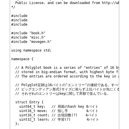
23
  Public License, and can be downloaded from http://wbec-r
24
*/
25
26
#include 
27
#include 
28
#include 
29
30
#include "book.h"
31
#include "misc.h"
32
#include "movegen.h"
33
34
using namespace std;
35
36
namespace {
37
38
  // A Polyglot book is a series of "entries" of 16 bytes.
39
  // stored in big-endian format, with highest byte first 
40
  // The entries are ordered according to the key in ascen
41
42
  // Polyglot定跡は16バイトの"エントリー"の連続である。すべての
43
  // ビッグエンディアン形式(サイズに依らず上位バイトが先にくる)で
44
  // それぞれのエントリーはkeyに関して昇順で並んでいる。
45
46
  struct Entry {
47
    uint64_t key;   // 局面のhash key 8バイト
48
    uint16_t move;  // 指し手         4バイト
49
    uint16_t count; // 出現回数(?)    4バイト
50
    uint32_t learn; // 学習(?)        4バイト
51
  };
52