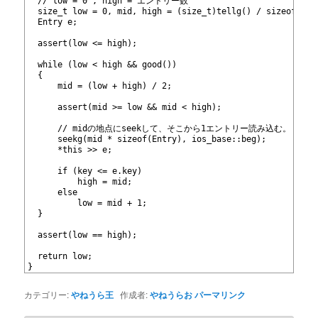
560
  // low = 0 , high = エントリー数
561
  size_t low = 0, mid, high = (size_t)tellg() / sizeof(Ent
562
  Entry e;
563
564
  assert(low <= high);
565
566
  while (low < high && good())
567
  {
568
      mid = (low + high) / 2;
569
570
      assert(mid >= low && mid < high);
571
572
      // midの地点にseekして、そこから1エントリー読み込む。
573
      seekg(mid * sizeof(Entry), ios_base::beg);
574
      *this >> e;
575
576
      if (key <= e.key)
577
          high = mid;
578
      else
579
          low = mid + 1;
580
  }
581
582
  assert(low == high);
583
584
  return low;
585
}
カテゴリー:
やねうら王
作成者:
やねうらお
パーマリンク