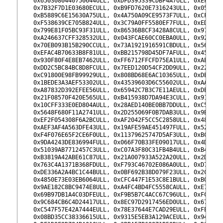
112
    0x6503080440750644ULL, 0xDFD395339CDBF4A7ULL, 0xEF927D
113
    0x7B32F7D1E03680ECULL, 0xB9FD7620E7316243ULL, 0x05A7E8
114
    0xB5889C6E15630A75ULL, 0x4A750A09CE9573F7ULL, 0xCF464C
115
    0xF538639CE705B824ULL, 0x3C79A0FF5580EF7FULL, 0xEDE6C8
116
    0x799E81F05BC93F31ULL, 0x86536B8CF3428A8CULL, 0x97D737
117
    0xA246637CFF328532ULL, 0x043FCAE60CC0EBA0ULL, 0x920E44
118
    0x70EB093B15B290CCULL, 0x73A1921916591CBDULL, 0x56436C
119
    0xEFAC4B70633B8F81ULL, 0xBB215798D45DF7AFULL, 0x45F200
120
    0x930F80F4E8EB7462ULL, 0xFF6712FFCFD75EA1ULL, 0xAE623F
121
    0xDD2C5BC84BC8D8FCULL, 0x7EED120D54CF2DD9ULL, 0x22FE54
122
    0xC91800E98FB99929ULL, 0x808BD68E6AC10365ULL, 0xDEC468
123
    0x1BEDE3A3AEF53302ULL, 0x43539603D6C55602ULL, 0xAA969B
124
    0xA87832D392EFEE56ULL, 0x65942C7B3C7E11AEULL, 0xDED2D6
125
    0x21F08570F420E565ULL, 0xB415938D7DA94E3CULL, 0x91B859
126
    0x10CFF333E0ED804AULL, 0x28AED140BE0BB7DDULL, 0xC5CC1D
127
    0x5648F680F11A2741ULL, 0x2D255069F0B7DAB3ULL, 0x9BC5A3
128
    0xEF2F054308F6A2BCULL, 0xAF2042F5CC5C2858ULL, 0x480412
129
    0xAEF3AF4A563DFE43ULL, 0x19AFE59AE451497FULL, 0x525938
130
    0xF4F076E65F2CE6F0ULL, 0x11379625747D5AF3ULL, 0xBCE5D2
131
    0x9DA4243DE836994FULL, 0x066F70B33FE09017ULL, 0x4DC4DE
132
    0x51039AB7712457C3ULL, 0xC07A3F80C31FB4B4ULL, 0xB46EE9
133
    0xB3819A42ABE61C87ULL, 0x21A007933A522A20ULL, 0x2DF16F
134
    0x763C4A1371B368FDULL, 0xF793C46702E086A0ULL, 0xD7288E
135
    0xDE336A2A4BC1C44BULL, 0x0BF692B38D079F23ULL, 0x2C604A
136
    0x4850E73E03EB6064ULL, 0xCFC447F1E53C8E1BULL, 0xB05CA3
137
    0x9AE182C8BC9474E8ULL, 0xA4FC4BD4FC5558CAULL, 0xE75517
138
    0x69B97DB1A4C03DFEULL, 0xF9B5B7C4ACC67C96ULL, 0xFC6A82
139
    0x9C684CB6C4D24417ULL, 0x8EC97D2917456ED0ULL, 0x6703DF
140
    0xC547F57E42A7444EULL, 0x78E37644E7CAD29EULL, 0xFE9A44
141
    0x08BD35CC38336615ULL, 0x9315E5EB3A129ACEULL, 0x94061B