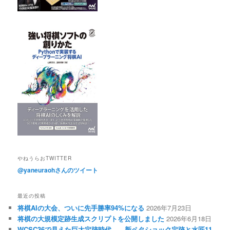
やねうらおTWITTER
@yaneuraohさんのツイート
最近の投稿
将棋AIの大会、ついに先手勝率94%になる
2026年7月23日
将棋の大規模定跡生成スクリプトを公開しました
2026年6月18日
WCSC36で見えた巨大定跡時代――新ペタショック定跡と水匠11