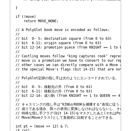
501
502
  }
503
504
  if (!move)
505
      return MOVE_NONE;
506
507
  // A PolyGlot book move is encoded as follows:
508
  //
509
  // bit  0- 5: destination square (from 0 to 63)
510
  // bit  6-11: origin square (from 0 to 63)
511
  // bit 12-14: promotion piece (from KNIGHT == 1 to QUEEN
512
  //
513
  // Castling moves follow "king captures rook" representa
514
  // move is a promotion we have to convert to our represe
515
  // other cases we can directly compare with a Move after
516
  // the special Move's flags (bit 14-15) that are not sup
517
518
  // PolyGlot定跡の指し手は次のようにエンコードされている。
519
  //
520
  // bit  0- 5: 移動先の升 (from 0 to 63)
521
  // bit  6-11: 移動元の升 (from 0 to 63)
522
  // bit 12-14: 成り駒 (from KNIGHT == 1 to QUEEN == 4)
523
  //
524
  // キャスリングの指し手は"KINGがROOKを捕獲する"表現に従う。な
525
  // 成りである場合、我々の表現に変換しなければならないし、それ以
526
  // 特殊な指し手フラグ(bit 14-15)をマスクしたあと(それはPoly
527
  // Move(Moveクラス)として直接的に比較することができる。
528
529
  int pt = (move >> 12) & 7;
530
  if (pt)