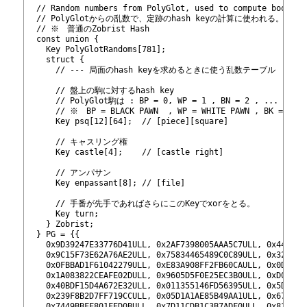
53
  // Random numbers from PolyGlot, used to compute book ha
54
  // PolyGlotからの乱数で、定跡のhash keyの計算に使われる。
55
  // ※　普通のZobrist Hash
56
  const union {
57
    Key PolyGlotRandoms[781];
58
    struct {
59
      // --- 局面のhash keyを求めるときに使う乱数テーブル
60
61
      // 盤上の駒に対するhash key
62
      // PolyGlot駒は : BP = 0, WP = 1 , BN = 2 , ... BK = 
63
      // ※　BP = BLACK PAWN  , WP = WHITE PAWN , BK = BL
64
      Key psq[12][64];  // [piece][square]
65
66
      // キャスリング権
67
      Key castle[4];    // [castle right]
68
69
      // アンパサン
70
      Key enpassant[8]; // [file]
71
72
      // 手番が先手であればさらにこのKeyでxorをとる。
73
      Key turn;
74
    } Zobrist;
75
  } PG = {{
76
    0x9D39247E33776D41ULL, 0x2AF7398005AAA5C7ULL, 0x44DB01
77
    0x9C15F73E62A76AE2ULL, 0x75834465489C0C89ULL, 0x3290AC
78
    0x0FBBAD1F61042279ULL, 0xE83A908FF2FB60CAULL, 0x0D7E76
79
    0x1A083822CEAFE02DULL, 0x9605D5F0E25EC3B0ULL, 0xD021FF
80
    0x40BDF15D4A672E32ULL, 0x011355146FD56395ULL, 0x5DB483
81
    0x239F8B2D7FF719CCULL, 0x05D1A1AE85B49AA1ULL, 0x679F84
82
    0x7449BBFF801FED0BULL, 0x7D11CDB1C3B7ADF0ULL, 0x82C770