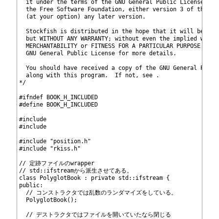
7
  it under the terms of the GNU General Public License as 
8
  the Free Software Foundation, either version 3 of the Li
9
  (at your option) any later version.
10
11
  Stockfish is distributed in the hope that it will be use
12
  but WITHOUT ANY WARRANTY; without even the implied warra
13
  MERCHANTABILITY or FITNESS FOR A PARTICULAR PURPOSE.  Se
14
  GNU General Public License for more details.
15
16
  You should have received a copy of the GNU General Publi
17
  along with this program.  If not, see 
.
18
*/
19
20
#ifndef BOOK_H_INCLUDED
21
#define BOOK_H_INCLUDED
22
23
#include 
24
#include 
25
26
#include "position.h"
27
#include "rkiss.h"
28
29
// 定跡ファイルのwrapper
30
// std::ifstreamから派生させてある。
31
class PolyglotBook : private std::ifstream {
32
public:
33
  // コンストラクタでは乱数のランダマイズをしている。
34
  PolyglotBook();
35
36
  // デストラクタではファイルを開いていたなら閉じる