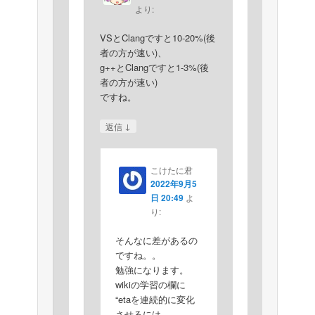
より:
VSとClangですと10-20%(後
者の方が速い)、
g++とClangですと1-3%(後
者の方が速い)
ですね。
↓
返信
こけたに君
2022年9月5
日 20:49
よ
り:
そんなに差があるの
ですね。。
勉強になります。
wikiの学習の欄に
“etaを連続的に変化
させるには、