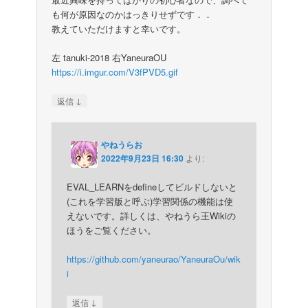
も何が原因なのかはっきりせずです．．
教えていただけますと幸いです。
左 tanuki-2018 右YaneuraOU
https://i.imgur.com/V3fPVD5.gif
↓
返信
やねうらお
2022年9月23日 16:30
より:
EVAL_LEARNをdefineしてビルドしないと
(これを学習版と呼ぶ)学習関係の機能は使
えないです。詳しくは、やねうら王Wikiの
ほうをご覧ください。
https://github.com/yaneurao/YaneuraOu/wik
i
↓
返信