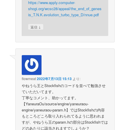
https://www.apply.computer-
shogi.org/wcsc28/appeal/the_end_of_genes
is_T.N.K.evolution_turbo_type_D/nnue.pdf
↓
返信
flowmeat
2022年7月13日 15:13
より:
やねうら王とStockfishのコードを並べて勉強させ
ていただいてます。
丁寧なコメント、助かってます。
【YaneuraOu/source/engine/yaneuraou-
engine/yaneuraou-param.h】ではStockfishの内容
もところどころ取り入れられてるように思われま
すが、やねうら王のparam.hの部分はStockfishでは
どのあたりに該当されますでしょうか？