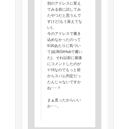
別のアドレスに変え
てみる前に試してみ
たやつだと思うんで
すけど(もう覚えてな
い)、
今のアドレスで書き
込めなかったのって
5/20あたりに気づい
て(結局GitHubで書い
た)、それ以前に最後
にコメントしたのが
1/15なのでもっと前
からスパム判定だっ
たんじゃないですか
ね･･･？
まぁ直ったからいい
か･･･。