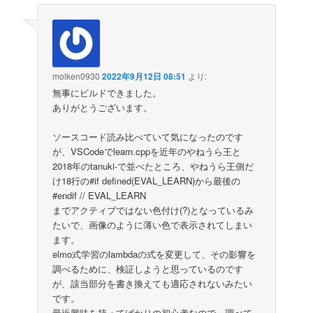
molken0930
2022年9月12日 08:51
より:
無事にビルドできました。
ありがとうございます。
ソースコード読み比べていて気になったのです
が、VSCodeでlearn.cppを近年のやねうら王と
2018年のtanuki-で並べたところ、やねうら王側だ
け18行の#if defined(EVAL_LEARN)から最後の
#endif // EVAL_LEARN
までアクティブではない色付け(?)となっているみ
たいで、画像のように薄い色で表示されてしまい
ます。
elmo式学習のlambdaの式を変更して、その影響を
調べるために、検証しようと思っているのです
が、該当部分を書き換えても適応されないみたい
です。
最近興味を持ってばかりの初心者なので、調べて