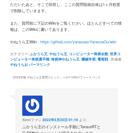
ただいたあと、そこで回答し、ここの質問投稿自体は1ヶ月程度
へ
で削除していきます。
移
また、質問前に下記のWikiをご覧ください。ほとんどすべての情
報は、このWikiに書いてあります。
動
やねうら王Wiki :
https://github.com/yaneurao/YaneuraOu/wiki
カテゴリー:
ふかうら王
,
やねうら王
,
コンピューター将棋全般
,
世界コ
ンピューター将棋選手権
,
将棋神やねうら王
,
機械学習
,
電竜戦
作成者:
やねうらお
パーマリンク
「
2022年版 やねうら王質問スレッド
」への114件のフィードバック
Xeonファン
2022年5月20日 01:16
より:
ふかうら王のインストール手順にTensorRTと
CuDNNのバージョンが提示されています。