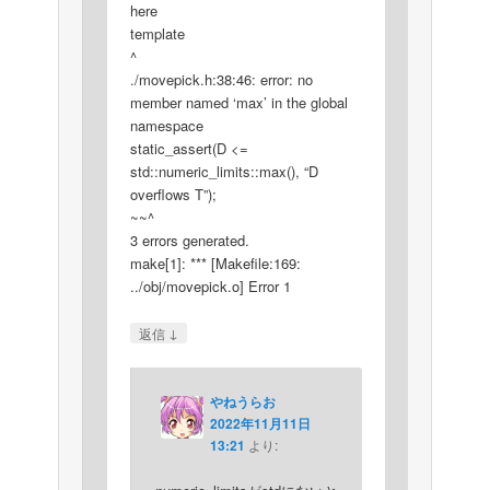
here
template
^
./movepick.h:38:46: error: no
member named ‘max’ in the global
namespace
static_assert(D <=
std::numeric_limits::max(), “D
overflows T”);
~~^
3 errors generated.
make[1]: *** [Makefile:169:
../obj/movepick.o] Error 1
↓
返信
やねうらお
2022年11月11日
13:21
より: