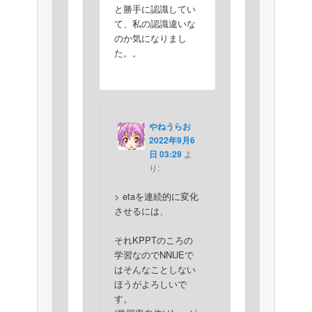
と勝手に認識してい
て、私の認識違いな
のか気になりまし
た。。
やねうらお
2022年9月6
日 03:29
よ
り:
> etaを連続的に変化
させるには、
それKPPTのころの
学習なのでNNUEで
はそんなことしない
ほうがよろしいで
す。