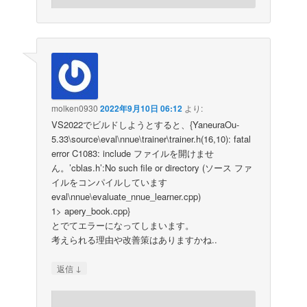
molken0930
2022年9月10日 06:12
より:
VS2022でビルドしようとすると、{YaneuraOu-
5.33\source\eval\nnue\trainer\trainer.h(16,10): fatal
error C1083: include ファイルを開けませ
ん。’cblas.h’:No such file or directory (ソース ファ
イルをコンパイルしています
eval\nnue\evaluate_nnue_learner.cpp)
1> apery_book.cpp}
とでてエラーになってしまいます。
考えられる理由や改善策はありますかね..
↓
返信