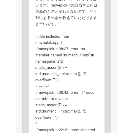
います。movepick.hの該当する行は
最新のものと変わりないので、どう
対応するべきか教えていただけます
と幸いです。
In file included from
movepick.cpp:1:
./movepick.h:38:27: error: no
member named ‘numeric_limits’ in
namespace ‘std’
static_assert(D <=
std::numeric_limits::max(), “D
overflows T”);
~~~~~^
./movepick.h:38:42: error: ‘T’ does
not refer to a value
static_assert(D <=
std::numeric_limits::max(), “D
overflows T”);
^
./movepick.h:22:19: note: declared