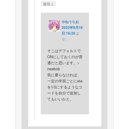
↓
返信
やねうらお
2022年9月18
日 19:28
よ
り:
そこはデフォルトで
ONにしておくのが普
通だと思います。>
newbob
気に要らなければ、
一定の学習ごとにeta
を1/2にするようなコ
ードを自分で追加し
てもいいかと。