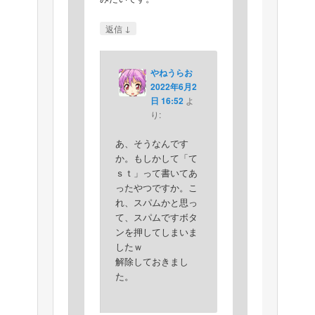
↓
返信
やねうらお
2022年6月2
日 16:52
よ
り:
あ、そうなんです
か。もしかして「て
ｓｔ」って書いてあ
ったやつですか。こ
れ、スパムかと思っ
て、スパムですボタ
ンを押してしまいま
したｗ
解除しておきまし
た。