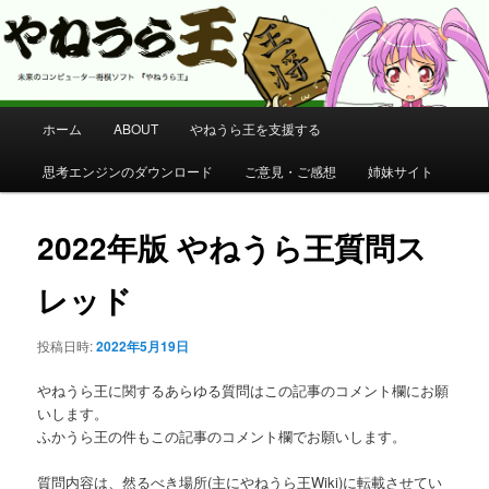
コンピューター将棋 やねうら王 公式サイト
やねうら王 公式サイト
メ
ホーム
ABOUT
やねうら王を支援する
メ
イ
ン
思考エンジンのダウンロード
ご意見・ご感想
姉妹サイト
イ
メ
ニ
ン
ュ
2022年版 やねうら王質問ス
ー
コ
レッド
ン
投稿日時:
2022年5月19日
テ
やねうら王に関するあらゆる質問はこの記事のコメント欄にお願
ン
いします。
ふかうら王の件もこの記事のコメント欄でお願いします。
ツ
質問内容は、然るべき場所(主にやねうら王Wiki)に転載させてい