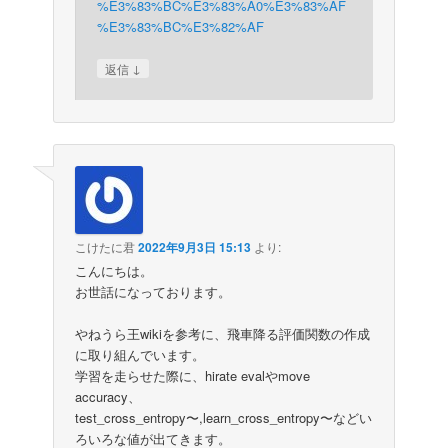
%E3%83%BC%E3%83%A0%E3%83%AF
%E3%83%BC%E3%82%AF
↓
返信
こけたに君
2022年9月3日 15:13
より:
こんにちは。
お世話になっております。
やねうら王wikiを参考に、飛車降る評価関数の作成
に取り組んでいます。
学習を走らせた際に、hirate evalやmove
accuracy、
test_cross_entropy〜,learn_cross_entropy〜などい
ろいろな値が出てきます。