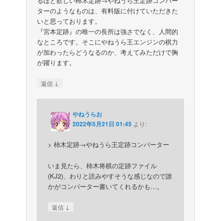
るほど欲しい柿木定跡→やねうら王定跡コンバー
ターのようなものは、有料版に付けていただきた
いと思っております。
『宮本定跡』の唯一の長所は強さでなく、人間的
なところです。そこにやねうら王エンジンの棋力
が加わったらどうなるのか、考えてみただけで胸
が躍ります。
↓
返信
やねうらお
2022年5月21日 01:45
より:
> 柿木定跡→やねうら王定跡コンバーター
いま見たら、柿木将棋の定跡ファイル
(KJ2)、わりと読みやすそうな感じなので誰
かがコンバーター書いてくれるかも…。
↓
返信