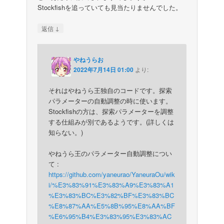
Stockfishを追っていても見当たりませんでした。
↓
返信
やねうらお
2022年7月14日 01:00
より:
それはやねうら王独自のコードです。探索
パラメーターの自動調整の時に使います。
Stockfishの方は、探索パラメーターを調整
する仕組みが別であるようです。(詳しくは
知らない。)
やねうら王のパラメーター自動調整につい
て :
https://github.com/yaneurao/YaneuraOu/wik
i/%E3%83%91%E3%83%A9%E3%83%A1
%E3%83%BC%E3%82%BF%E3%83%BC
%E8%87%AA%E5%8B%95%E8%AA%BF
%E6%95%B4%E3%83%95%E3%83%AC